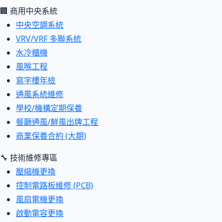
🏢 商用中央系統
中央空調系統
VRV/VRF 多聯系統
水冷櫃機
風喉工程
寫字樓年檢
通風系統維修
學校/機構定期保養
餐廳通風/鮮風出牌工程
商業保養合約 (大期)
🔧 技術維修專區
壓縮機更換
控制電路板維修 (PCB)
風扇電機更換
啟動電容更換