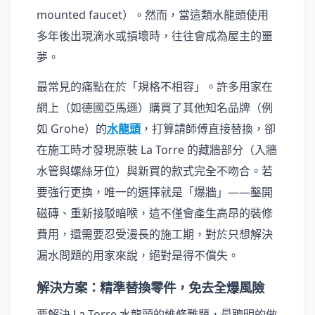
mounted faucet）。然而，當這類水龍頭使用
多年後出現滴水或損壞時，往往會成為屋主的噩
夢。
最常見的痛點在於「規格不相容」。許多用家在
網上（如德國亞馬遜）購買了其他知名品牌（例
如 Grohe）的
水龍頭
，打算請師傅直接替換，卻
在施工時才發現原裝 La Torre 的藏牆部分（入牆
水管與螺絲牙位）與新買的款式完全不吻合。若
要強行更換，唯一的選擇就是「爆牆」——鑿開
磁磚、重新接駁暗喉，這不僅會產生高昂的裝修
費用，還需要忍受漫長的施工期，對於只想解決
漏水問題的用家來說，絕對是得不償失。
解決方案：精準替換零件，免去全爆風險
要解決 La Torre 水龍頭的維修難題，最聰明的做