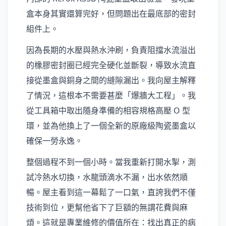
盒本身其實還算完好，但問題出在最底部的密封
組件上。
因為長期的水壓與熱水沖刷，負責阻擋水流溢出
的橡膠密封圈已經完全硬化並斷裂，導致水流直
接從墨盒與銅身之間的縫隙漏出。我向屋主解釋
了情況，這根本不需要甚麼「爆牆大工程」。我
從工具箱中取出隨身準備的相容規格高壓 O 型
環，並為他換上了一個全新的原廠級陶瓷墨盒以
確保一勞永逸。
整個過程不到一個小時。當我重新打開水掣，測
試冷熱水切換，水龍頭滴水不漏，出水依然順
暢。屋主看到這一幕鬆了一口氣，直誇我們不僅
技術到位，更幫他省下了巨額的無謂花費與麻
煩。這就是專業維修的價值所在：找出真正的病