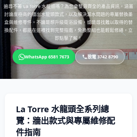
遍尋不著 La Torre 水龍頭嗎？為您彙整最齊全的產品資訊，涵蓋
討論度極高的牆出水龍頭款式，以及解決漏水問題的專屬替換墨
盒與維修零件。不論是想升級衛浴設備，或是尋找難以取得的替
換配件，都能在這裡找到完整指南，免換整組也能輕鬆修繕，立
即點擊了解！
WhatsApp 6581 7673
致電 3742 8790
La Torre 水龍頭全系列總
覽：牆出款式與專屬維修配
件指南