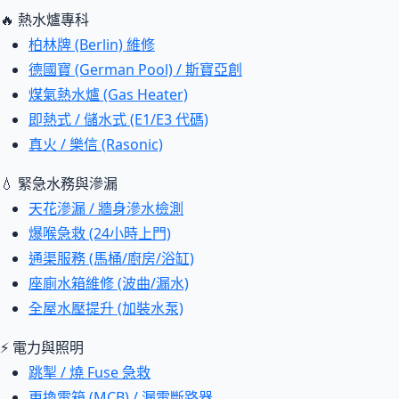
🔥 熱水爐專科
柏林牌 (Berlin) 維修
德國寶 (German Pool) / 斯寶亞創
煤氣熱水爐 (Gas Heater)
即熱式 / 儲水式 (E1/E3 代碼)
真火 / 樂信 (Rasonic)
💧 緊急水務與滲漏
天花滲漏 / 牆身滲水檢測
爆喉急救 (24小時上門)
通渠服務 (馬桶/廚房/浴缸)
座廁水箱維修 (波曲/漏水)
全屋水壓提升 (加裝水泵)
⚡ 電力與照明
跳掣 / 燒 Fuse 急救
更換電箱 (MCB) / 漏電斷路器