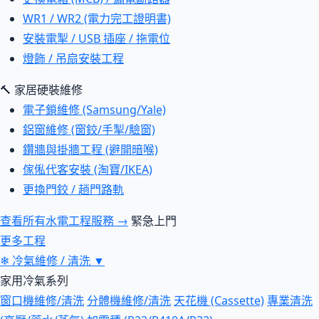
WR1 / WR2 (電力完工證明書)
安裝電掣 / USB 插座 / 拖電位
燈飾 / 吊扇安裝工程
🔨 家居硬裝維修
電子鎖維修 (Samsung/Yale)
鋁窗維修 (窗鉸/手掣/驗窗)
鑽牆與掛牆工程 (避開暗喉)
傢俬代客安裝 (淘寶/IKEA)
更換門鉸 / 趟門路軌
查看所有水電工程服務 →
緊急上門
更多工程
❄
冷氣維修 / 清洗
▼
家用冷氣系列
窗口機維修/清洗
分體機維修/清洗
天花機 (Cassette)
專業清洗