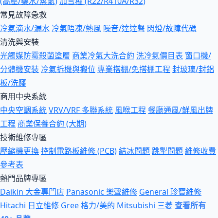
(高壓/藥水/蒸氣)
加雪種 (R22/R410A/R32)
常見故障急救
冷氣滴水/漏水
冷氣唔凍/熱風
噪音/達達聲
閃燈/故障代碼
清洗與安裝
光觸媒防霉殺菌塗層
商業冷氣大洗合約
洗冷氣價目表
窗口機/
分體機安裝
冷氣拆機與搬位
專業搭棚/免搭棚工程
封玻璃/封鋁
板/洗窿
商用中央系統
中央空調系統
VRV/VRF 多聯系統
風喉工程
餐廳通風/鮮風出牌
工程
商業保養合約 (大期)
技術維修專區
壓縮機更換
控制電路板維修 (PCB)
結冰問題
跳掣問題
維修收費
參考表
熱門品牌專區
Daikin 大金專門店
Panasonic 樂聲維修
General 珍寶維修
Hitachi 日立維修
Gree 格力/美的
Mitsubishi 三菱
查看所有