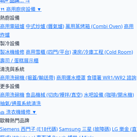
40+ 品牌... →
🍴
商用廚房設備
▼
熱廚設備
商用電磁爐
中式炒爐 (鑊氣爐)
萬用蒸烤箱 (Combi Oven)
商用
炸爐
製冷設備
製冰機維修
商用雪櫃 (四門/平台)
凍房/冷庫工程 (Cold Room)
壽司 / 蛋糕展示櫃
清洗與系統
商用洗碗機 (揭蓋/輸送帶)
商用運水煙罩
食環署 WR1/WR2 諮詢
更多設備
商用洗碗機
食品機械 (切肉/攪拌/真空)
水吧設備 (咖啡/開水機)
抽氣/通風系統清洗
🧺
洗衣機維修
▼
歐韓熱門品牌
Siemens 西門子 (E18代碼)
Samsung 三星 (故障碼)
LG 樂金 (直