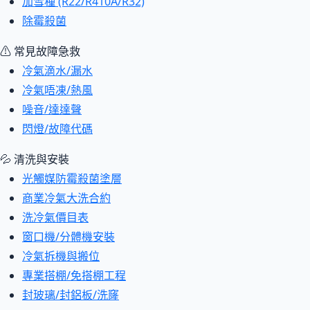
加雪種 (R22/R410A/R32)
除霉殺菌
⚠ 常見故障急救
冷氣滴水/漏水
冷氣唔凍/熱風
噪音/達達聲
閃燈/故障代碼
💦 清洗與安裝
光觸媒防霉殺菌塗層
商業冷氣大洗合約
洗冷氣價目表
窗口機/分體機安裝
冷氣拆機與搬位
專業搭棚/免搭棚工程
封玻璃/封鋁板/洗窿