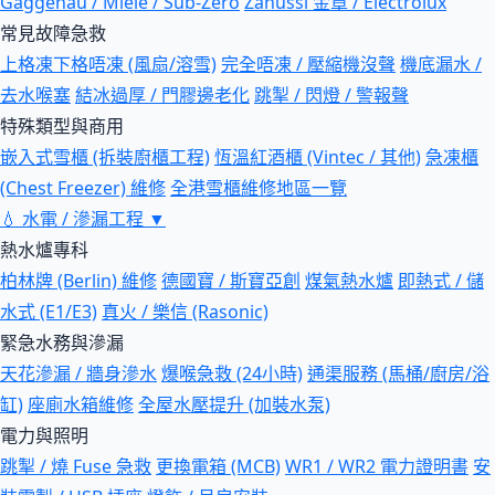
Gaggenau / Miele / Sub-Zero
Zanussi 金章 / Electrolux
常見故障急救
上格凍下格唔凍 (風扇/溶雪)
完全唔凍 / 壓縮機沒聲
機底漏水 /
去水喉塞
結冰過厚 / 門膠邊老化
跳掣 / 閃燈 / 警報聲
特殊類型與商用
嵌入式雪櫃 (拆裝廚櫃工程)
恆溫紅酒櫃 (Vintec / 其他)
急凍櫃
(Chest Freezer) 維修
全港雪櫃維修地區一覽
💧
水電 / 滲漏工程
▼
熱水爐專科
柏林牌 (Berlin) 維修
德國寶 / 斯寶亞創
煤氣熱水爐
即熱式 / 儲
水式 (E1/E3)
真火 / 樂信 (Rasonic)
緊急水務與滲漏
天花滲漏 / 牆身滲水
爆喉急救 (24小時)
通渠服務 (馬桶/廚房/浴
缸)
座廁水箱維修
全屋水壓提升 (加裝水泵)
電力與照明
跳掣 / 燒 Fuse 急救
更換電箱 (MCB)
WR1 / WR2 電力證明書
安