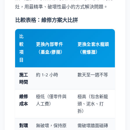
灶，用最精準、破壞性最小的方式解決問題。
比較表格：維修方案大比拼
比
較
更換內部零件
更換全套水龍頭
項
（墨盒/膠圈）
（需爆牆）
目
施工
約 1-2 小時
數天至一週不等
時間
維修
極低（僅零件與
極高（包含新龍
成本
人工費）
頭、泥水、打
拆）
對環
無破壞，保持原
需破壞牆面磁磚