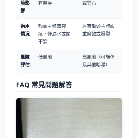
境影
有裝潢
或雲石
響
適用
龍頭主體無裂
原有龍頭主體嚴
情況
痕，僅漏水或關
重腐蝕或爆裂
不緊
風險
低風險
高風險（可能傷
評估
及其他暗喉）
FAQ 常見問題解答