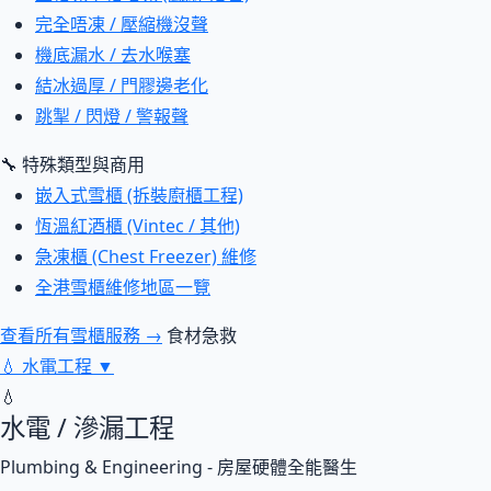
完全唔凍 / 壓縮機沒聲
機底漏水 / 去水喉塞
結冰過厚 / 門膠邊老化
跳掣 / 閃燈 / 警報聲
🔧 特殊類型與商用
嵌入式雪櫃 (拆裝廚櫃工程)
恆溫紅酒櫃 (Vintec / 其他)
急凍櫃 (Chest Freezer) 維修
全港雪櫃維修地區一覽
查看所有雪櫃服務 →
食材急救
💧
水電工程
▼
💧
水電 / 滲漏工程
Plumbing & Engineering - 房屋硬體全能醫生