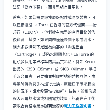
法是「對症下藥」，而非整組盲目更換。
首先，如果您需要尋找原廠配件或同款替換，可
以直接聯絡 La Torre 在香港的官方代理商——怡
邦行（E.BON），他們擁有完整的產品目錄與售
後資源。其次，如果問題僅僅是關不緊或漏水，
絕大多數情況下是因為內部的「陶瓷墨盒
（Cartridge）」或防水膠圈老化。La Torre 的
龍頭多採用業界標準的高品質墨盒，例如 Kerox
出品的 K35B（35mm）或 K40B（40mm）單把
手混合墨盒。只要購買對應型號的替換零件，由
專業師傅拆開手柄進行更換，就能在不破壞牆面
的情況下，讓水龍頭恢復如新。 最後，若維修過
程涉及電熱水爐或相關電力裝置，記得在完工後
索取合資格電業承辦商簽發的
電力工程證明書
，