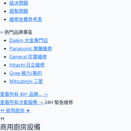
結冰問題
跳掣問題
維修收費參考表
⭐ 熱門品牌專區
Daikin 大金專門店
Panasonic 樂聲維修
General 珍寶維修
Hitachi 日立維修
Gree 格力/美的
Mitsubishi 三菱
查看所有 40+ 品牌... →
查看所有冷氣服務 →
24H 緊急維修
🍴
商用廚房
▼
🍴
商用廚房設備