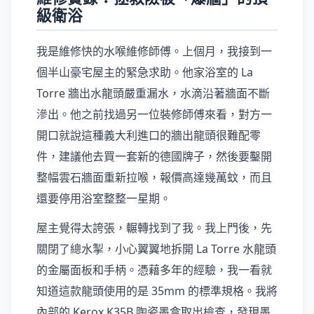
級衛浴
我是維修快的水喉維修師傅。上個月，我接到一
個半山豪宅屋主的緊急求助。他家浴室的 La
Torre 牆出水龍頭嚴重漏水，水滴沿著牆面不斷
滲出。他之前找過另一位裝修師傅來看，對方一
開口就說這種義大利進口的牆出龍頭很難配零
件，建議他去買一套新的德國牌子，然後要鑿開
整幅雲石牆面重新拉喉，報價高達幾萬蚊，而且
還要停用浴室整整一星期。
屋主覺得太誇張，輾轉找到了我。我上門後，先
關閉了總水掣，小心翼翼地拆開 La Torre 水龍頭
的金屬面板和手柄。憑藉多年的經驗，我一看就
知道這款龍頭使用的是 35mm 的標準規格。我將
內部的 Kerox K35B 陶瓷墨盒取出檢查，發現墨