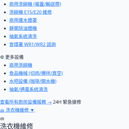
商用洗碗機 (揭蓋/輸送帶)
洗碗機 E15/E20 維修
商用運水煙罩
靜電除油煙機
抽氣系統清洗
食環署 WR1/WR2 諮詢
⚙ 更多設備
商用洗碗機
食品機械 (切肉/攪拌/真空)
水吧設備 (咖啡/開水機)
抽氣/通風系統清洗
查看所有廚房設備服務 →
24H 緊急搶修
🧺
洗衣機維修
▼
🧺
洗衣機維修