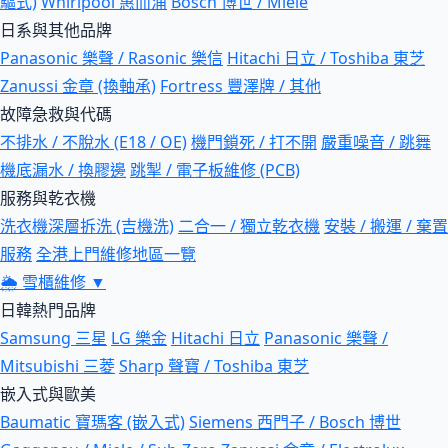
驅式)
Whirlpool 惠而浦
Bosch 博世 / Miele
日系與其他品牌
Panasonic 樂聲 / Rasonic 樂信
Hitachi 日立 / Toshiba 東芝
Zanussi 金章 (換軸承)
Fortress 豐澤牌 / 其他
故障急救與代碼
不排水 / 不脫水 (E18 / OE)
機門鎖死 / 打不開
嚴重噪音 / 跳舞
機底漏水 / 換膠邊
跳掣 / 電子板維修 (PCB)
服務與乾衣機
洗衣機深層拆洗 (吉機洗)
二合一 / 獨立乾衣機
安裝 / 搬運 / 棄置
服務
全港上門維修地區一覽
🌦
雪櫃維修
▼
日韓熱門品牌
Samsung 三星
LG 樂金
Hitachi 日立
Panasonic 樂聲 /
Mitsubishi 三菱
Sharp 聲寶 / Toshiba 東芝
嵌入式與歐美
Baumatic 寶瑪客 (嵌入式)
Siemens 西門子 / Bosch 博世