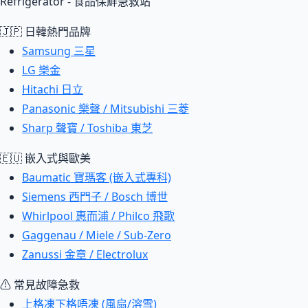
Refrigerator - 食品保鮮急救站
🇯🇵 日韓熱門品牌
Samsung 三星
LG 樂金
Hitachi 日立
Panasonic 樂聲 / Mitsubishi 三菱
Sharp 聲寶 / Toshiba 東芝
🇪🇺 嵌入式與歐美
Baumatic 寶瑪客 (嵌入式專科)
Siemens 西門子 / Bosch 博世
Whirlpool 惠而浦 / Philco 飛歌
Gaggenau / Miele / Sub-Zero
Zanussi 金章 / Electrolux
⚠ 常見故障急救
上格凍下格唔凍 (風扇/溶雪)