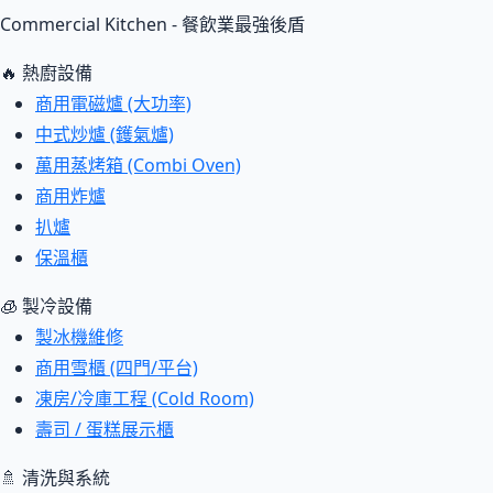
Commercial Kitchen - 餐飲業最強後盾
🔥 熱廚設備
商用電磁爐 (大功率)
中式炒爐 (鑊氣爐)
萬用蒸烤箱 (Combi Oven)
商用炸爐
扒爐
保溫櫃
🧊 製冷設備
製冰機維修
商用雪櫃 (四門/平台)
凍房/冷庫工程 (Cold Room)
壽司 / 蛋糕展示櫃
🚿 清洗與系統