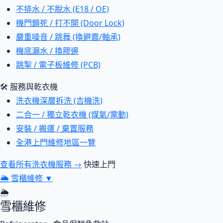
不排水 / 不脫水 (E18 / OE)
機門鎖死 / 打不開 (Door Lock)
嚴重噪音 / 跳舞 (換避震/軸承)
機底漏水 / 換膠邊
跳掣 / 電子板維修 (PCB)
🛠 服務與乾衣機
洗衣機深層拆洗 (吉機洗)
二合一 / 獨立乾衣機 (煤氣/電動)
安裝 / 搬運 / 棄置服務
全港上門維修地區一覽
查看所有洗衣機服務 →
快速上門
🌦
雪櫃維修
▼
🌦
雪櫃維修