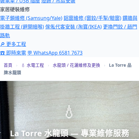
裝電掣 / USB 插座
燈飾 / 吊扇安裝
家居硬裝維修
電子鎖維修 (Samsung/Yale)
鋁窗維修 (窗鉸/手掣/驗窗)
鑽牆與
掛牆工程 (避開暗喉)
傢俬代客安裝 (淘寶/IKEA)
更換門鉸 / 趟門
路軌
🔎 更多工程
☎ 即時來電
💬 WhatsApp 6581 7673
首頁
›
💧 水電工程
›
水龍頭 / 花灑維修及更換
›
La Torre 品
牌水龍頭
💧
La Torre 水龍頭 — 專業維修服務