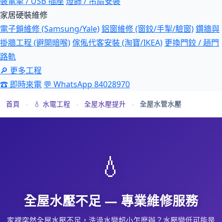
裝電掣 / USB 插座
燈飾 / 吊扇安裝
家居硬裝維修
電子鎖維修 (Samsung/Yale)
鋁窗維修 (窗鉸/手掣/驗窗)
鑽牆與
掛牆工程 (避開暗喉)
傢俬代客安裝 (淘寶/IKEA)
更換門鉸 / 趟門
路軌
🔎 更多工程
☎ 即時來電
💬 WhatsApp 84028970
首頁
›
💧 水電工程
›
全屋水壓提升
›
全屋水管水壓
💧
全屋水壓不足 — 專業維修服務
家裡突然全屋水壓不足，洗澡水變超小怎麼辦？水壓變低可能是