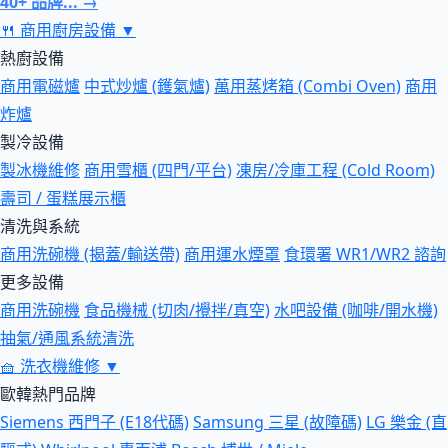
40+ 品牌... →
🍴
商用廚房設備
▼
熱廚設備
商用電磁爐
中式炒爐 (鑊氣爐)
萬用蒸烤箱 (Combi Oven)
商用
炸爐
製冷設備
製冰機維修
商用雪櫃 (四門/平台)
凍房/冷庫工程 (Cold Room)
壽司 / 蛋糕展示櫃
清洗與系統
商用洗碗機 (揭蓋/輸送帶)
商用運水煙罩
食環署 WR1/WR2 諮詢
更多設備
商用洗碗機
食品機械 (切肉/攪拌/真空)
水吧設備 (咖啡/開水機)
抽氣/通風系統清洗
🧺
洗衣機維修
▼
歐韓熱門品牌
Siemens 西門子 (E18代碼)
Samsung 三星 (故障碼)
LG 樂金 (直