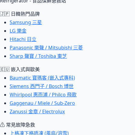
Refrigerator - 食品保鮮急救站
🇯🇵 日韓熱門品牌
Samsung 三星
LG 樂金
Hitachi 日立
Panasonic 樂聲 / Mitsubishi 三菱
Sharp 聲寶 / Toshiba 東芝
🇪🇺 嵌入式與歐美
Baumatic 寶瑪客 (嵌入式專科)
Siemens 西門子 / Bosch 博世
Whirlpool 惠而浦 / Philco 飛歌
Gaggenau / Miele / Sub-Zero
Zanussi 金章 / Electrolux
⚠ 常見故障急救
上格凍下格唔凍 (風扇/溶雪)