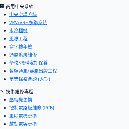
🏢 商用中央系統
中央空調系統
VRV/VRF 多聯系統
水冷櫃機
風喉工程
寫字樓年檢
通風系統維修
學校/機構定期保養
餐廳通風/鮮風出牌工程
商業保養合約 (大期)
🔧 技術維修專區
壓縮機更換
控制電路板維修 (PCB)
風扇電機更換
啟動電容更換