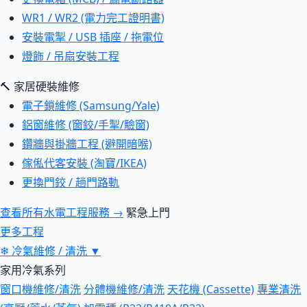
WR1 / WR2 (電力完工證明書)
安裝電掣 / USB 插座 / 拖電位
燈飾 / 吊扇安裝工程
🔨 家居硬裝維修
電子鎖維修 (Samsung/Yale)
鋁窗維修 (窗鉸/手掣/驗窗)
鑽牆與掛牆工程 (避開暗喉)
傢俬代客安裝 (淘寶/IKEA)
更換門鉸 / 趟門路軌
查看所有水電工程服務 →
緊急上門
更多工程
❄
冷氣維修 / 清洗
▼
家用冷氣系列
窗口機維修/清洗
分體機維修/清洗
天花機 (Cassette)
專業清洗