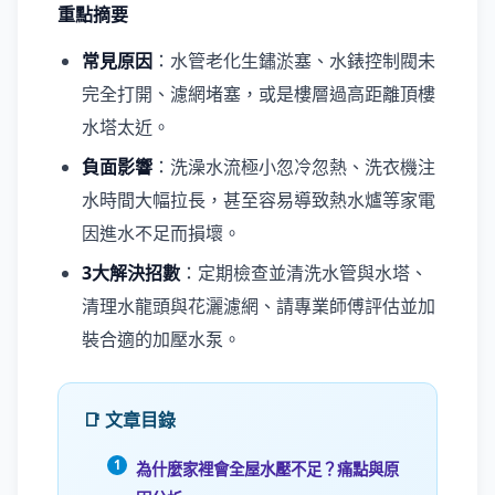
重點摘要
常見原因
：水管老化生鏽淤塞、水錶控制閥未
完全打開、濾網堵塞，或是樓層過高距離頂樓
水塔太近。
負面影響
：洗澡水流極小忽冷忽熱、洗衣機注
水時間大幅拉長，甚至容易導致熱水爐等家電
因進水不足而損壞。
3大解決招數
：定期檢查並清洗水管與水塔、
清理水龍頭與花灑濾網、請專業師傅評估並加
裝合適的加壓水泵。
📑 文章目錄
為什麼家裡會全屋水壓不足？痛點與原