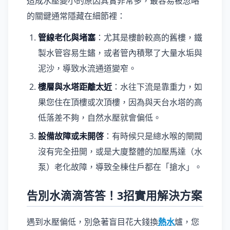
造成水壓變小的原因其實非常多，最容易被忽略
的關鍵通常隱藏在細節裡：
管線老化與堵塞
：尤其是樓齡較高的舊樓，鐵
製水管容易生鏽，或者管內積聚了大量水垢與
泥沙，導致水流通道變窄。
樓層與水塔距離太近
：水往下流是靠重力，如
果您住在頂樓或次頂樓，因為與天台水塔的高
低落差不夠，自然水壓就會偏低。
設備故障或未開啓
：有時候只是總水喉的閘閥
沒有完全扭開，或是大廈整體的加壓馬達（水
泵）老化故障，導致全棟住戶都在「搶水」。
告別水滴滴答答！3招實用解決方案
遇到水壓偏低，別急著盲目花大錢換
熱水
爐，您