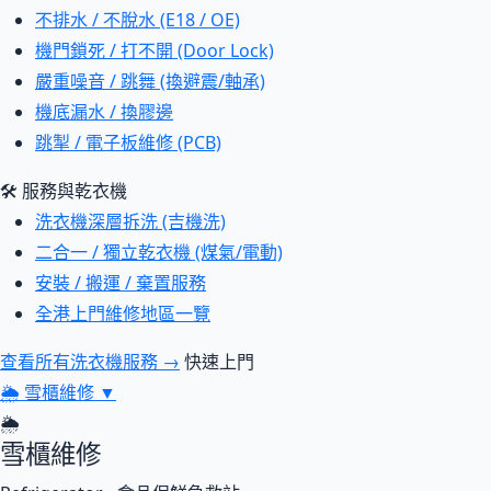
不排水 / 不脫水 (E18 / OE)
機門鎖死 / 打不開 (Door Lock)
嚴重噪音 / 跳舞 (換避震/軸承)
機底漏水 / 換膠邊
跳掣 / 電子板維修 (PCB)
🛠 服務與乾衣機
洗衣機深層拆洗 (吉機洗)
二合一 / 獨立乾衣機 (煤氣/電動)
安裝 / 搬運 / 棄置服務
全港上門維修地區一覽
查看所有洗衣機服務 →
快速上門
🌦
雪櫃維修
▼
🌦
雪櫃維修