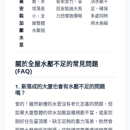
業
層、水
管承受力，盲
決水壓不
安
塔落差
目安裝過大馬
足，確保
裝
小、全
力恐導致爆喉
多處同時
加
屋整體
用水無礙
壓
水壓弱
水
泵
關於全屋水壓不足的常見問題
(FAQ)
1. 新落成的大廈也會有水壓不足的問題
嗎？
會的！雖然新樓的水管沒有老化淤塞的問題，但
如果大廈整體的供水加壓設備規劃不當，或是您
剛好住在最頂層，缺乏足夠的重力落差，依然會