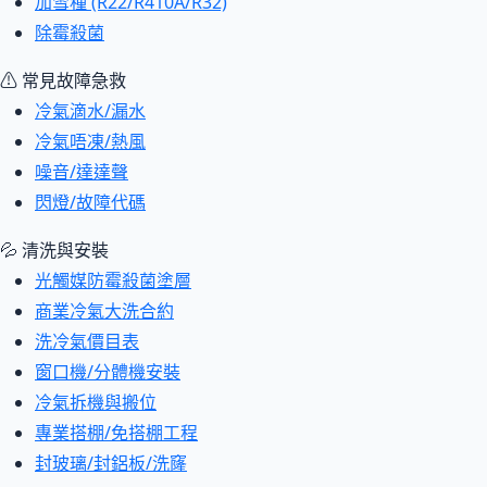
加雪種 (R22/R410A/R32)
除霉殺菌
⚠ 常見故障急救
冷氣滴水/漏水
冷氣唔凍/熱風
噪音/達達聲
閃燈/故障代碼
💦 清洗與安裝
光觸媒防霉殺菌塗層
商業冷氣大洗合約
洗冷氣價目表
窗口機/分體機安裝
冷氣拆機與搬位
專業搭棚/免搭棚工程
封玻璃/封鋁板/洗窿