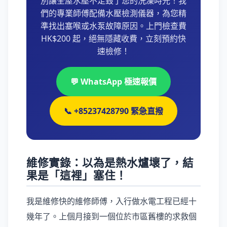
別讓全屋水壓不足毀了您的洗澡時光！我
們的專業師傅配備水壓檢測儀器，為您精
準找出塞喉或水泵故障原因。上門檢查費
HK$200 起，絕無隱藏收費，立刻預約快
速檢修！
💬 WhatsApp 極速報價
📞 +85237428790 緊急直撥
維修實錄：以為是熱水爐壞了，結
果是「這裡」塞住！
我是維修快的維修師傅，入行做水電工程已經十
幾年了。上個月接到一個位於市區舊樓的求救個