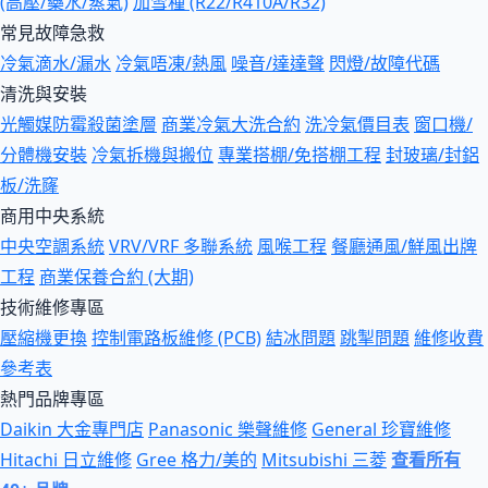
(高壓/藥水/蒸氣)
加雪種 (R22/R410A/R32)
常見故障急救
冷氣滴水/漏水
冷氣唔凍/熱風
噪音/達達聲
閃燈/故障代碼
清洗與安裝
光觸媒防霉殺菌塗層
商業冷氣大洗合約
洗冷氣價目表
窗口機/
分體機安裝
冷氣拆機與搬位
專業搭棚/免搭棚工程
封玻璃/封鋁
板/洗窿
商用中央系統
中央空調系統
VRV/VRF 多聯系統
風喉工程
餐廳通風/鮮風出牌
工程
商業保養合約 (大期)
技術維修專區
壓縮機更換
控制電路板維修 (PCB)
結冰問題
跳掣問題
維修收費
參考表
熱門品牌專區
Daikin 大金專門店
Panasonic 樂聲維修
General 珍寶維修
Hitachi 日立維修
Gree 格力/美的
Mitsubishi 三菱
查看所有