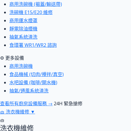
商用洗碗機 (揭蓋/輸送帶)
洗碗機 E15/E20 維修
商用運水煙罩
靜電除油煙機
抽氣系統清洗
食環署 WR1/WR2 諮詢
⚙ 更多設備
商用洗碗機
食品機械 (切肉/攪拌/真空)
水吧設備 (咖啡/開水機)
抽氣/通風系統清洗
查看所有廚房設備服務 →
24H 緊急搶修
🧺
洗衣機維修
▼
🧺
洗衣機維修