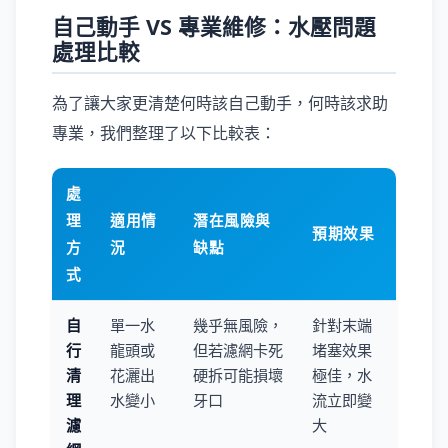
自己動手 VS 專業維修：水壓問題
處理比較
為了讓大家更清楚何時該自己動手，何時該求助
專業，我們整理了以下比較表：
處
理
適用情
潛在風險與
預期效果
方
況
缺點
式
自
單一水
幾乎無風險，
針對末端
行
龍頭或
但若濾網卡死
堵塞效果
清
花灑出
硬拆可能損壞
極佳，水
理
水變小
牙口
流立即變
濾
大