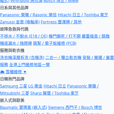
驅式)
Whirlpool 惠而浦
Bosch 博世 / Miele
日系與其他品牌
Panasonic 樂聲 / Rasonic 樂信
Hitachi 日立 / Toshiba 東芝
Zanussi 金章 (換軸承)
Fortress 豐澤牌 / 其他
故障急救與代碼
不排水 / 不脫水 (E18 / OE)
機門鎖死 / 打不開
嚴重噪音 / 跳舞
機底漏水 / 換膠邊
跳掣 / 電子板維修 (PCB)
服務與乾衣機
洗衣機深層拆洗 (吉機洗)
二合一 / 獨立乾衣機
安裝 / 搬運 / 棄置
服務
全港上門維修地區一覽
🌦
雪櫃維修
▼
日韓熱門品牌
Samsung 三星
LG 樂金
Hitachi 日立
Panasonic 樂聲 /
Mitsubishi 三菱
Sharp 聲寶 / Toshiba 東芝
嵌入式與歐美
Baumatic 寶瑪客 (嵌入式)
Siemens 西門子 / Bosch 博世