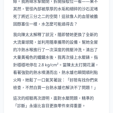
綠。我將總水掣關閉，拆開接駁位一看——果不
其然，管徑內部被厚厚的水垢和細碎的沙石泥堵
死了將近三分之二的空間！這就像人的血管被膽
固醇塞住一樣，水怎麼可能過得去？
我向陳太太解釋了狀況，隨即替她更換了全新的
大流量球閥，並利用隨車攜帶的設備，幫她全屋
的冷熱水喉進行了一次深度的微壓沖洗。清出了
大量黃褐色的鐵鏽水後，我再次接上水壓錶，指
針穩穩地停在 2.8 kg/cm²。當陳太太打開花灑，
看著強勁的熱水噴湧而出，熱水爐也瞬間順利點
火時，她鬆了一口氣笑著說：「好險有找你們來
檢查，不然白買一台熱水爐也解決不了問題！」
這次的經驗再次證明，面對水壓問題，精準的
「診斷」永遠比盲目更換零件來得重要。