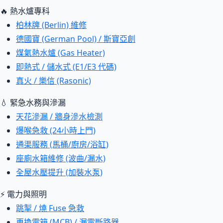
🔥 熱水爐專科
柏林牌 (Berlin) 維修
德國寶 (German Pool) / 斯寶亞創
煤氣熱水爐 (Gas Heater)
即熱式 / 儲水式 (E1/E3 代碼)
真火 / 樂信 (Rasonic)
💧 緊急水務與滲漏
天花滲漏 / 牆身滲水檢測
爆喉急救 (24小時上門)
通渠服務 (馬桶/廚房/浴缸)
座廁水箱維修 (波曲/漏水)
全屋水壓提升 (加裝水泵)
⚡ 電力與照明
跳掣 / 燒 Fuse 急救
更換電箱 (MCB) / 漏電斷路器