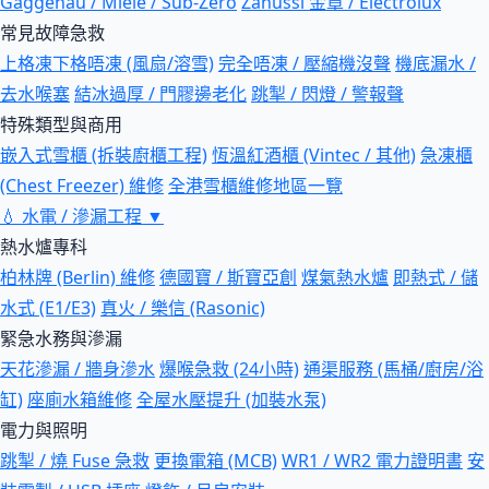
Gaggenau / Miele / Sub-Zero
Zanussi 金章 / Electrolux
常見故障急救
上格凍下格唔凍 (風扇/溶雪)
完全唔凍 / 壓縮機沒聲
機底漏水 /
去水喉塞
結冰過厚 / 門膠邊老化
跳掣 / 閃燈 / 警報聲
特殊類型與商用
嵌入式雪櫃 (拆裝廚櫃工程)
恆溫紅酒櫃 (Vintec / 其他)
急凍櫃
(Chest Freezer) 維修
全港雪櫃維修地區一覽
💧
水電 / 滲漏工程
▼
熱水爐專科
柏林牌 (Berlin) 維修
德國寶 / 斯寶亞創
煤氣熱水爐
即熱式 / 儲
水式 (E1/E3)
真火 / 樂信 (Rasonic)
緊急水務與滲漏
天花滲漏 / 牆身滲水
爆喉急救 (24小時)
通渠服務 (馬桶/廚房/浴
缸)
座廁水箱維修
全屋水壓提升 (加裝水泵)
電力與照明
跳掣 / 燒 Fuse 急救
更換電箱 (MCB)
WR1 / WR2 電力證明書
安