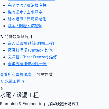
完全唔凍 / 壓縮機沒聲
機底漏水 / 去水喉塞
結冰過厚 / 門膠邊老化
跳掣 / 閃燈 / 警報聲
🔧 特殊類型與商用
嵌入式雪櫃 (拆裝廚櫃工程)
恆溫紅酒櫃 (Vintec / 其他)
急凍櫃 (Chest Freezer) 維修
全港雪櫃維修地區一覽
查看所有雪櫃服務 →
食材急救
💧
水電工程
▼
💧
水電 / 滲漏工程
Plumbing & Engineering - 房屋硬體全能醫生