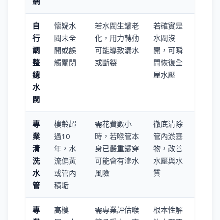
網
自
懷疑水
若水閥生鏽老
若確實是
行
閥未全
化，用力轉動
水閥沒
調
開或誤
可能導致漏水
開，可瞬
整
觸關閉
或斷裂
間恢復全
總
屋水壓
水
閥
專
樓齡超
需花費數小
徹底清除
業
過10
時，若喉管本
管內淤塞
清
年，水
身已嚴重鏽穿
物，改善
洗
流偏黃
可能會有滲水
水壓與水
水
或管內
風險
質
管
積垢
專
高樓
需專業評估喉
根本性解