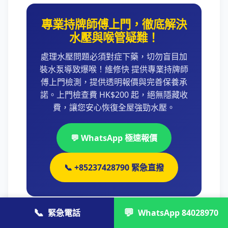
專業持牌師傅上門，徹底解決
水壓與喉管疑難！
處理水壓問題必須對症下藥，切勿盲目加
裝水泵導致爆喉！維修快 提供專業持牌師
傅上門檢測，提供透明報價與完善保養承
諾。上門檢查費 HK$200 起，絕無隱藏收
費，讓您安心恢復全屋強勁水壓。
💬 WhatsApp 極速報價
📞 +85237428790 緊急直撥
📞
💬
緊急電話
WhatsApp 84028970