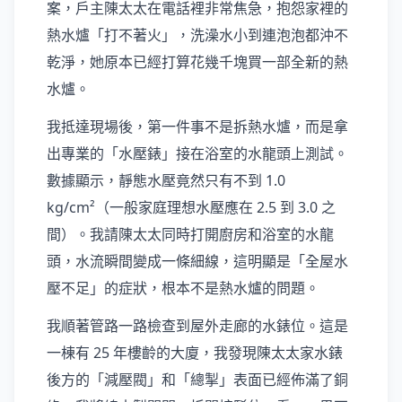
案，戶主陳太太在電話裡非常焦急，抱怨家裡的
熱水爐「打不著火」，洗澡水小到連泡泡都沖不
乾淨，她原本已經打算花幾千塊買一部全新的熱
水爐。
我抵達現場後，第一件事不是拆熱水爐，而是拿
出專業的「水壓錶」接在浴室的水龍頭上測試。
數據顯示，靜態水壓竟然只有不到 1.0
kg/cm²（一般家庭理想水壓應在 2.5 到 3.0 之
間）。我請陳太太同時打開廚房和浴室的水龍
頭，水流瞬間變成一條細線，這明顯是「全屋水
壓不足」的症狀，根本不是熱水爐的問題。
我順著管路一路檢查到屋外走廊的水錶位。這是
一棟有 25 年樓齡的大廈，我發現陳太太家水錶
後方的「減壓閥」和「總掣」表面已經佈滿了銅