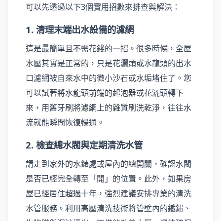
可以先透過以下3個實用招數來排查與解決：
1. 清理末端出水設備的濾網
這是最簡單且不需花錢的一招。很多時候，全屋
水壓其實是正常的，只是花灑頭或水龍頭的出水
口濾網被自來水中的微小沙石或水垢堵住了。您
可以試著將水龍頭前端的起泡器或花灑頭轉下
來，用舊牙刷將濾網上的雜質刷洗乾淨，往往水
流就能瞬間恢復暢通。
2. 檢查總水閥與定期清洗水管
請走到家外的水錶處或屋內的總開關，確認水閥
是否已經完全轉至「開」的位置。此外，如果房
屋已經居住超過十年，強烈建議安排專業的清洗
水管服務。利用高壓清洗技術將管壁內的鐵鏽、