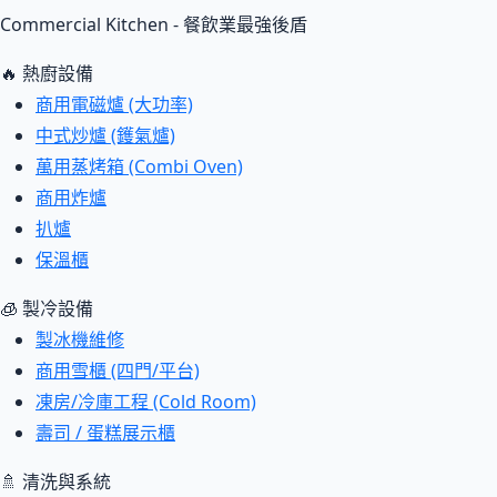
Commercial Kitchen - 餐飲業最強後盾
🔥 熱廚設備
商用電磁爐 (大功率)
中式炒爐 (鑊氣爐)
萬用蒸烤箱 (Combi Oven)
商用炸爐
扒爐
保溫櫃
🧊 製冷設備
製冰機維修
商用雪櫃 (四門/平台)
凍房/冷庫工程 (Cold Room)
壽司 / 蛋糕展示櫃
🚿 清洗與系統