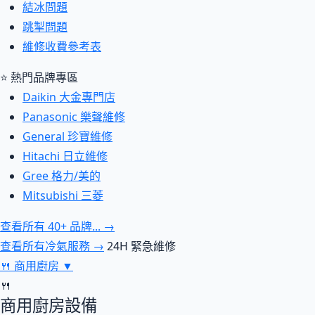
結冰問題
跳掣問題
維修收費參考表
⭐ 熱門品牌專區
Daikin 大金專門店
Panasonic 樂聲維修
General 珍寶維修
Hitachi 日立維修
Gree 格力/美的
Mitsubishi 三菱
查看所有 40+ 品牌... →
查看所有冷氣服務 →
24H 緊急維修
🍴
商用廚房
▼
🍴
商用廚房設備