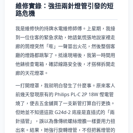
維修實錄：強扭兩針燈管引發的短
路危機
我是維修快的持牌水電維修師傅。上星期，我接
到一位住客的緊急求助，她語氣慌張地說家裡走
廊的筒燈突然「嘭」一聲冒出火花，然後整個客
廳的燈路都跳掣了。抵達現場後，我第一時間用
他錶檢查電箱，確認線路安全後，才搭梯拆開走
廊的天花燈罩。
一打開燈罩，我就明白發生了什麼事。原來客人
前幾天發現原有的 Philips PL-C 2P 18W 慳電管
燒了，便去五金舖買了一支新管打算自行更換。
但她並不知道這款 G24d-2 底座是直插式的「兩
針插管」，誤以為像傳統螺絲燈膽一樣要用力扭
出來。結果，她強行旋轉燈管，不但把舊燈管的