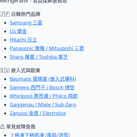
Refrigerator - 食品保鮮急救站
🇯🇵 日韓熱門品牌
Samsung 三星
LG 樂金
Hitachi 日立
Panasonic 樂聲 / Mitsubishi 三菱
Sharp 聲寶 / Toshiba 東芝
🇪🇺 嵌入式與歐美
Baumatic 寶瑪客 (嵌入式專科)
Siemens 西門子 / Bosch 博世
Whirlpool 惠而浦 / Philco 飛歌
Gaggenau / Miele / Sub-Zero
Zanussi 金章 / Electrolux
⚠ 常見故障急救
上格凍下格唔凍 (風扇/溶雪)