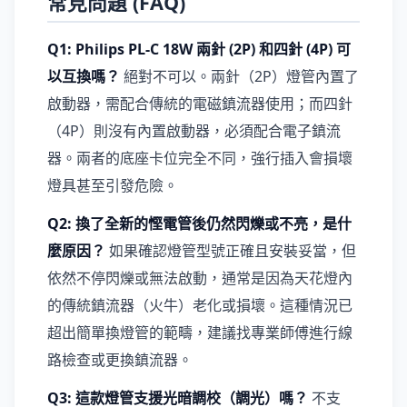
常見問題 (FAQ)
Q1: Philips PL-C 18W 兩針 (2P) 和四針 (4P) 可
以互換嗎？
絕對不可以。兩針（2P）燈管內置了
啟動器，需配合傳統的電磁鎮流器使用；而四針
（4P）則沒有內置啟動器，必須配合電子鎮流
器。兩者的底座卡位完全不同，強行插入會損壞
燈具甚至引發危險。
Q2: 換了全新的慳電管後仍然閃爍或不亮，是什
麼原因？
如果確認燈管型號正確且安裝妥當，但
依然不停閃爍或無法啟動，通常是因為天花燈內
的傳統鎮流器（火牛）老化或損壞。這種情況已
超出簡單換燈管的範疇，建議找專業師傅進行線
路檢查或更換鎮流器。
Q3: 這款燈管支援光暗調校（調光）嗎？
不支