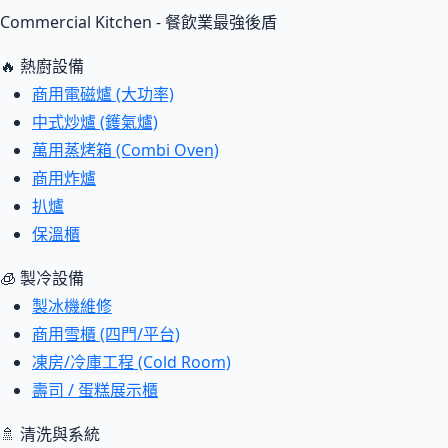
Commercial Kitchen - 餐飲業最強後盾
🔥 熱廚設備
商用電磁爐 (大功率)
中式炒爐 (鑊氣爐)
萬用蒸烤箱 (Combi Oven)
商用炸爐
扒爐
保溫櫃
🧊 製冷設備
製冰機維修
商用雪櫃 (四門/平台)
凍房/冷庫工程 (Cold Room)
壽司 / 蛋糕展示櫃
🚿 清洗與系統