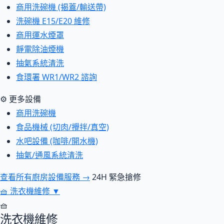
商用洗碗機 (揭蓋/輸送帶)
洗碗機 E15/E20 維修
商用運水煙罩
靜電除油煙機
抽氣系統清洗
食環署 WR1/WR2 諮詢
⚙ 更多設備
商用洗碗機
食品機械 (切肉/攪拌/真空)
水吧設備 (咖啡/開水機)
抽氣/通風系統清洗
查看所有廚房設備服務 →
24H 緊急搶修
🧺
洗衣機維修
▼
🧺
洗衣機維修