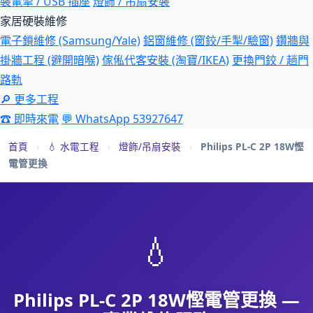
裝電掣 / USB 插座
燈飾 / 吊扇安裝
家居硬裝維修
電子鎖維修 (Samsung/Yale)
鋁窗維修 (窗鉸/手掣/驗窗)
鑽牆與
掛牆工程 (避開暗喉)
傢俬代客安裝 (淘寶/IKEA)
更換門鉸 / 趟門
路軌
🔎 更多工程
☎ 即時來電
💬 WhatsApp 53927647
首頁
›
💧 水電工程
›
燈飾/吊扇安裝
›
Philips PL-C 2P 18W慳
電管更換
💧
Philips PL-C 2P 18W慳電管更換 —