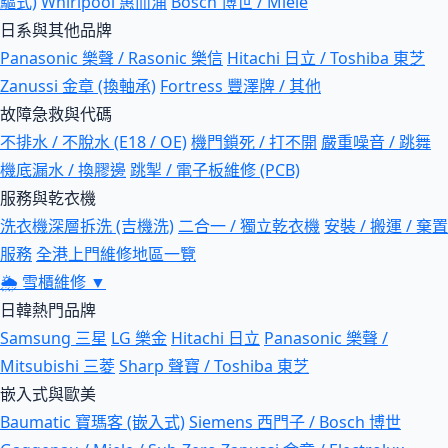
驅式)
Whirlpool 惠而浦
Bosch 博世 / Miele
日系與其他品牌
Panasonic 樂聲 / Rasonic 樂信
Hitachi 日立 / Toshiba 東芝
Zanussi 金章 (換軸承)
Fortress 豐澤牌 / 其他
故障急救與代碼
不排水 / 不脫水 (E18 / OE)
機門鎖死 / 打不開
嚴重噪音 / 跳舞
機底漏水 / 換膠邊
跳掣 / 電子板維修 (PCB)
服務與乾衣機
洗衣機深層拆洗 (吉機洗)
二合一 / 獨立乾衣機
安裝 / 搬運 / 棄置
服務
全港上門維修地區一覽
🌦
雪櫃維修
▼
日韓熱門品牌
Samsung 三星
LG 樂金
Hitachi 日立
Panasonic 樂聲 /
Mitsubishi 三菱
Sharp 聲寶 / Toshiba 東芝
嵌入式與歐美
Baumatic 寶瑪客 (嵌入式)
Siemens 西門子 / Bosch 博世