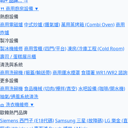
40+ 品牌... →
🍴
商用廚房設備
▼
熱廚設備
商用電磁爐
中式炒爐 (鑊氣爐)
萬用蒸烤箱 (Combi Oven)
商用
炸爐
製冷設備
製冰機維修
商用雪櫃 (四門/平台)
凍房/冷庫工程 (Cold Room)
壽司 / 蛋糕展示櫃
清洗與系統
商用洗碗機 (揭蓋/輸送帶)
商用運水煙罩
食環署 WR1/WR2 諮詢
更多設備
商用洗碗機
食品機械 (切肉/攪拌/真空)
水吧設備 (咖啡/開水機)
抽氣/通風系統清洗
🧺
洗衣機維修
▼
歐韓熱門品牌
Siemens 西門子 (E18代碼)
Samsung 三星 (故障碼)
LG 樂金 (直