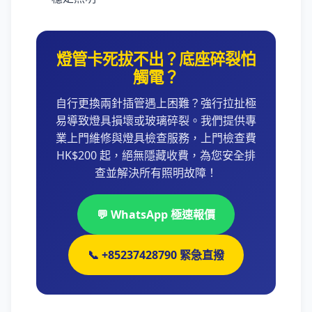
燈管卡死拔不出？底座碎裂怕
觸電？
自行更換兩針插管遇上困難？強行拉扯極
易導致燈具損壞或玻璃碎裂。我們提供專
業上門維修與燈具檢查服務，上門檢查費
HK$200 起，絕無隱藏收費，為您安全排
查並解決所有照明故障！
💬 WhatsApp 極速報價
📞 +85237428790 緊急直撥