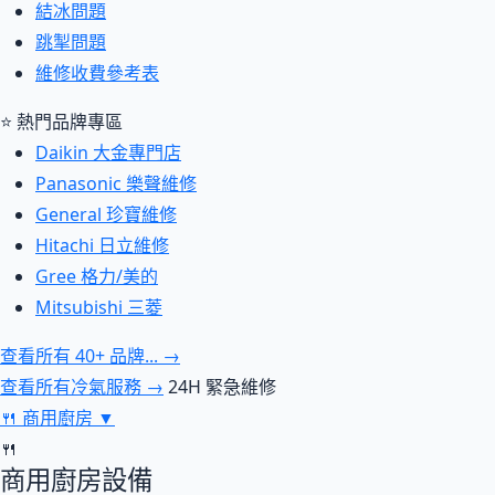
結冰問題
跳掣問題
維修收費參考表
⭐ 熱門品牌專區
Daikin 大金專門店
Panasonic 樂聲維修
General 珍寶維修
Hitachi 日立維修
Gree 格力/美的
Mitsubishi 三菱
查看所有 40+ 品牌... →
查看所有冷氣服務 →
24H 緊急維修
🍴
商用廚房
▼
🍴
商用廚房設備