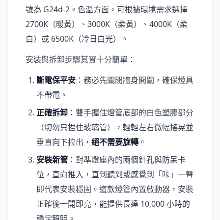
號為 G24d-2。色溫方面，可根據環境需求選擇
2700K（暖黃）、3000K（柔黃）、4000K（柔
白）或 6500K（冷日白光）。
安裝與拆卸步驟其實十分簡單：
斷電保平安
：務必先關閉牆身開關，確保燈具
不帶電。
正確拆卸
：雙手握住燈管底部的白色塑膠部分
（切勿只捏住玻璃管），輕輕左右微幅搖晃並
垂直向下拉出，
絕不需要旋轉
。
安裝新管
：對準燈座內的兩個針孔與防呆卡
位，直向推入，直到聽到或感覺到「咔」一聲
即代表安裝穩固。這款燈管內置啟動器，安裝
正確後一開即亮，能提供長達 10,000 小時的
穩定照明。