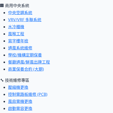
🏢 商用中央系統
中央空調系統
VRV/VRF 多聯系統
水冷櫃機
風喉工程
寫字樓年檢
通風系統維修
學校/機構定期保養
餐廳通風/鮮風出牌工程
商業保養合約 (大期)
🔧 技術維修專區
壓縮機更換
控制電路板維修 (PCB)
風扇電機更換
啟動電容更換