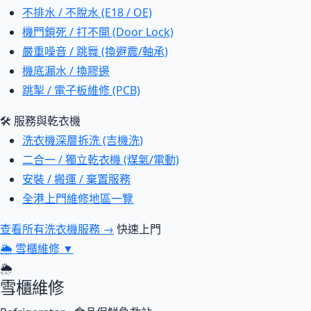
不排水 / 不脫水 (E18 / OE)
機門鎖死 / 打不開 (Door Lock)
嚴重噪音 / 跳舞 (換避震/軸承)
機底漏水 / 換膠邊
跳掣 / 電子板維修 (PCB)
🛠 服務與乾衣機
洗衣機深層拆洗 (吉機洗)
二合一 / 獨立乾衣機 (煤氣/電動)
安裝 / 搬運 / 棄置服務
全港上門維修地區一覽
查看所有洗衣機服務 →
快速上門
🌦
雪櫃維修
▼
🌦
雪櫃維修