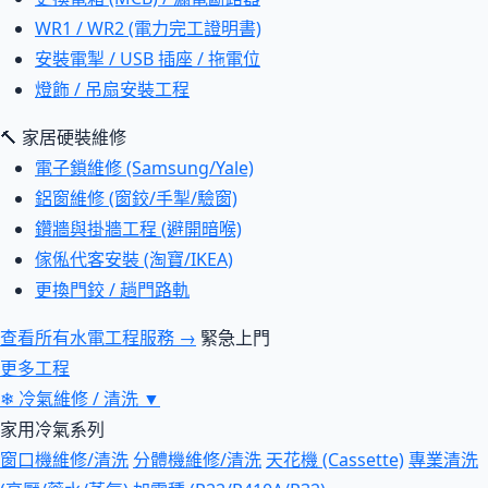
WR1 / WR2 (電力完工證明書)
安裝電掣 / USB 插座 / 拖電位
燈飾 / 吊扇安裝工程
🔨 家居硬裝維修
電子鎖維修 (Samsung/Yale)
鋁窗維修 (窗鉸/手掣/驗窗)
鑽牆與掛牆工程 (避開暗喉)
傢俬代客安裝 (淘寶/IKEA)
更換門鉸 / 趟門路軌
查看所有水電工程服務 →
緊急上門
更多工程
❄
冷氣維修 / 清洗
▼
家用冷氣系列
窗口機維修/清洗
分體機維修/清洗
天花機 (Cassette)
專業清洗