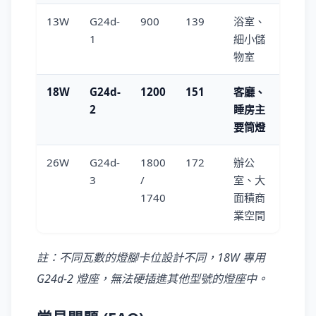
13W
G24d-
900
139
浴室、
1
細小儲
物室
18W
G24d-
1200
151
客廳、
2
睡房主
要筒燈
26W
G24d-
1800
172
辦公
3
/
室、大
1740
面積商
業空間
註：不同瓦數的燈腳卡位設計不同，18W 專用
G24d-2 燈座，無法硬插進其他型號的燈座中。