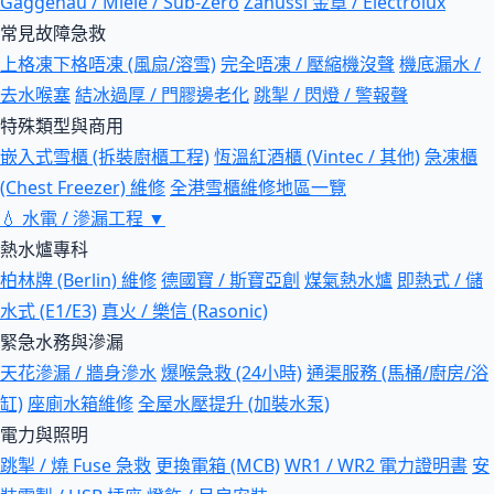
Gaggenau / Miele / Sub-Zero
Zanussi 金章 / Electrolux
常見故障急救
上格凍下格唔凍 (風扇/溶雪)
完全唔凍 / 壓縮機沒聲
機底漏水 /
去水喉塞
結冰過厚 / 門膠邊老化
跳掣 / 閃燈 / 警報聲
特殊類型與商用
嵌入式雪櫃 (拆裝廚櫃工程)
恆溫紅酒櫃 (Vintec / 其他)
急凍櫃
(Chest Freezer) 維修
全港雪櫃維修地區一覽
💧
水電 / 滲漏工程
▼
熱水爐專科
柏林牌 (Berlin) 維修
德國寶 / 斯寶亞創
煤氣熱水爐
即熱式 / 儲
水式 (E1/E3)
真火 / 樂信 (Rasonic)
緊急水務與滲漏
天花滲漏 / 牆身滲水
爆喉急救 (24小時)
通渠服務 (馬桶/廚房/浴
缸)
座廁水箱維修
全屋水壓提升 (加裝水泵)
電力與照明
跳掣 / 燒 Fuse 急救
更換電箱 (MCB)
WR1 / WR2 電力證明書
安