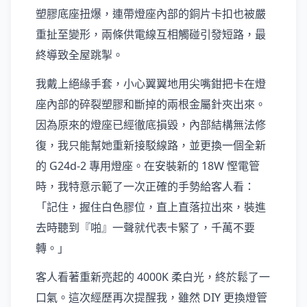
塑膠底座扭爆，連帶燈座內部的銅片卡扣也被嚴
重扯至變形，兩條供電線互相觸碰引發短路，最
終導致全屋跳掣。
我戴上絕緣手套，小心翼翼地用尖嘴鉗把卡在燈
座內部的碎裂塑膠和斷掉的兩根金屬針夾出來。
因為原來的燈座已經徹底損毀，內部結構無法修
復，我只能幫她重新接駁線路，並更換一個全新
的 G24d-2 專用燈座。在安裝新的 18W 慳電管
時，我特意示範了一次正確的手勢給客人看：
「記住，握住白色膠位，直上直落拉出來，裝進
去時聽到『啪』一聲就代表卡緊了，千萬不要
轉。」
客人看著重新亮起的 4000K 柔白光，終於鬆了一
口氣。這次經歷再次提醒我，雖然 DIY 更換燈管