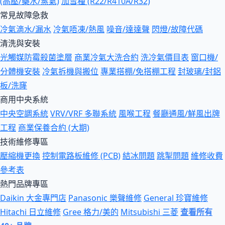
(高壓/藥水/蒸氣)
加雪種 (R22/R410A/R32)
常見故障急救
冷氣滴水/漏水
冷氣唔凍/熱風
噪音/達達聲
閃燈/故障代碼
清洗與安裝
光觸媒防霉殺菌塗層
商業冷氣大洗合約
洗冷氣價目表
窗口機/
分體機安裝
冷氣拆機與搬位
專業搭棚/免搭棚工程
封玻璃/封鋁
板/洗窿
商用中央系統
中央空調系統
VRV/VRF 多聯系統
風喉工程
餐廳通風/鮮風出牌
工程
商業保養合約 (大期)
技術維修專區
壓縮機更換
控制電路板維修 (PCB)
結冰問題
跳掣問題
維修收費
參考表
熱門品牌專區
Daikin 大金專門店
Panasonic 樂聲維修
General 珍寶維修
Hitachi 日立維修
Gree 格力/美的
Mitsubishi 三菱
查看所有