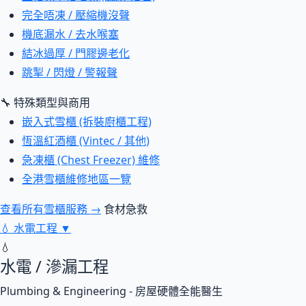
完全唔凍 / 壓縮機沒聲
機底漏水 / 去水喉塞
結冰過厚 / 門膠邊老化
跳掣 / 閃燈 / 警報聲
🔧 特殊類型與商用
嵌入式雪櫃 (拆裝廚櫃工程)
恆溫紅酒櫃 (Vintec / 其他)
急凍櫃 (Chest Freezer) 維修
全港雪櫃維修地區一覽
查看所有雪櫃服務 →
食材急救
💧
水電工程
▼
💧
水電 / 滲漏工程
Plumbing & Engineering - 房屋硬體全能醫生