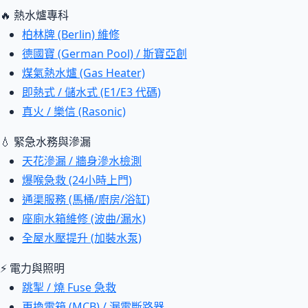
🔥 熱水爐專科
柏林牌 (Berlin) 維修
德國寶 (German Pool) / 斯寶亞創
煤氣熱水爐 (Gas Heater)
即熱式 / 儲水式 (E1/E3 代碼)
真火 / 樂信 (Rasonic)
💧 緊急水務與滲漏
天花滲漏 / 牆身滲水檢測
爆喉急救 (24小時上門)
通渠服務 (馬桶/廚房/浴缸)
座廁水箱維修 (波曲/漏水)
全屋水壓提升 (加裝水泵)
⚡ 電力與照明
跳掣 / 燒 Fuse 急救
更換電箱 (MCB) / 漏電斷路器