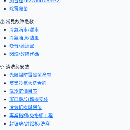
加雪種 (R22/R410A/R32)
除霉殺菌
⚠ 常見故障急救
冷氣滴水/漏水
冷氣唔凍/熱風
噪音/達達聲
閃燈/故障代碼
💦 清洗與安裝
光觸媒防霉殺菌塗層
商業冷氣大洗合約
洗冷氣價目表
窗口機/分體機安裝
冷氣拆機與搬位
專業搭棚/免搭棚工程
封玻璃/封鋁板/洗窿