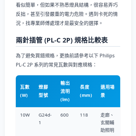
看似簡單，但如果不熟悉燈具結構，很容易弄巧
反拙，甚至引發嚴重的電力危險。遇到卡死的情
況，找專業師傅處理才是最安全的選擇。
兩針插管 (PL-C 2P) 規格比較表
為了避免買錯規格，更換前請參考以下 Philips
PL-C 2P 系列的常見瓦數與對應規格：
輸出
瓦數
燈腳
長度
適用場
流明
(W)
型號
(mm)
景
(lm)
10W
G24d-
600
118
走廊、
1
玄關輔
助照明