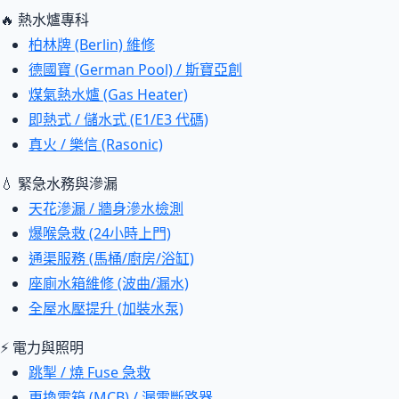
🔥 熱水爐專科
柏林牌 (Berlin) 維修
德國寶 (German Pool) / 斯寶亞創
煤氣熱水爐 (Gas Heater)
即熱式 / 儲水式 (E1/E3 代碼)
真火 / 樂信 (Rasonic)
💧 緊急水務與滲漏
天花滲漏 / 牆身滲水檢測
爆喉急救 (24小時上門)
通渠服務 (馬桶/廚房/浴缸)
座廁水箱維修 (波曲/漏水)
全屋水壓提升 (加裝水泵)
⚡ 電力與照明
跳掣 / 燒 Fuse 急救
更換電箱 (MCB) / 漏電斷路器