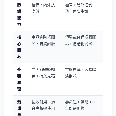
防
極佳，內外抗
極差，易起泡剝
鏽
腐蝕
落、內部生鏽
能
力
核
高品質陶瓷閥
塑膠或普通橡膠閥
心
芯，防漏耐磨
芯，易老化滴水
閥
芯
外
亮面鍍鉻鏡鋼
電鍍層薄，容易暗
觀
色，持久光亮
淡刮花
處
理
預
長效耐用，適
壽命短，通常 1-2
期
合高頻率使用
年即需更換
壽