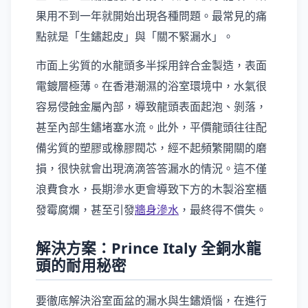
果用不到一年就開始出現各種問題。最常見的痛
點就是「生鏽起皮」與「關不緊漏水」。
市面上劣質的水龍頭多半採用鋅合金製造，表面
電鍍層極薄。在香港潮濕的浴室環境中，水氣很
容易侵蝕金屬內部，導致龍頭表面起泡、剝落，
甚至內部生鏽堵塞水流。此外，平價龍頭往往配
備劣質的塑膠或橡膠閥芯，經不起頻繁開關的磨
損，很快就會出現滴滴答答漏水的情況。這不僅
浪費食水，長期滲水更會導致下方的木製浴室櫃
發霉腐爛，甚至引發
牆身滲水
，最終得不償失。
解決方案：Prince Italy 全銅水龍
頭的耐用秘密
要徹底解決浴室面盆的漏水與生鏽煩惱，在進行