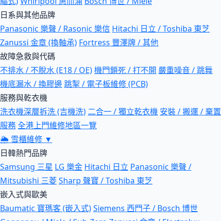
驅式)
Whirlpool 惠而浦
Bosch 博世 / Miele
日系與其他品牌
Panasonic 樂聲 / Rasonic 樂信
Hitachi 日立 / Toshiba 東芝
Zanussi 金章 (換軸承)
Fortress 豐澤牌 / 其他
故障急救與代碼
不排水 / 不脫水 (E18 / OE)
機門鎖死 / 打不開
嚴重噪音 / 跳舞
機底漏水 / 換膠邊
跳掣 / 電子板維修 (PCB)
服務與乾衣機
洗衣機深層拆洗 (吉機洗)
二合一 / 獨立乾衣機
安裝 / 搬運 / 棄置
服務
全港上門維修地區一覽
🌦
雪櫃維修
▼
日韓熱門品牌
Samsung 三星
LG 樂金
Hitachi 日立
Panasonic 樂聲 /
Mitsubishi 三菱
Sharp 聲寶 / Toshiba 東芝
嵌入式與歐美
Baumatic 寶瑪客 (嵌入式)
Siemens 西門子 / Bosch 博世