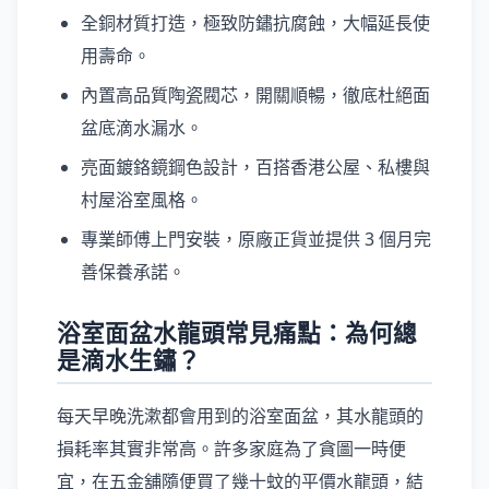
全銅材質打造，極致防鏽抗腐蝕，大幅延長使
用壽命。
內置高品質陶瓷閥芯，開關順暢，徹底杜絕面
盆底滴水漏水。
亮面鍍鉻鏡鋼色設計，百搭香港公屋、私樓與
村屋浴室風格。
專業師傅上門安裝，原廠正貨並提供 3 個月完
善保養承諾。
浴室面盆水龍頭常見痛點：為何總
是滴水生鏽？
每天早晚洗漱都會用到的浴室面盆，其水龍頭的
損耗率其實非常高。許多家庭為了貪圖一時便
宜，在五金舖隨便買了幾十蚊的平價水龍頭，結