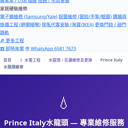
裝電掣 / USB 插座
燈飾 / 吊扇安裝
家居硬裝維修
電子鎖維修 (Samsung/Yale)
鋁窗維修 (窗鉸/手掣/驗窗)
鑽牆與
掛牆工程 (避開暗喉)
傢俬代客安裝 (淘寶/IKEA)
更換門鉸 / 趟門
路軌
🔎 更多工程
☎ 即時來電
💬 WhatsApp 6581 7673
首頁
›
💧 水電工程
›
水龍頭 / 花灑維修及更換
›
Prince Italy
水龍頭維修
💧
Prince Italy水龍頭 — 專業維修服務