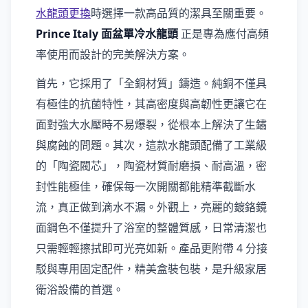
水龍頭更換
時選擇一款高品質的潔具至關重要。
Prince Italy 面盆單冷水龍頭
正是專為應付高頻
率使用而設計的完美解決方案。
首先，它採用了「全銅材質」鑄造。純銅不僅具
有極佳的抗菌特性，其高密度與高韌性更讓它在
面對強大水壓時不易爆裂，從根本上解決了生鏽
與腐蝕的問題。其次，這款水龍頭配備了工業級
的「陶瓷閥芯」，陶瓷材質耐磨損、耐高溫，密
封性能極佳，確保每一次開關都能精準截斷水
流，真正做到滴水不漏。外觀上，亮麗的鍍鉻鏡
面鋼色不僅提升了浴室的整體質感，日常清潔也
只需輕輕擦拭即可光亮如新。產品更附帶 4 分接
駁與專用固定配件，精美盒裝包裝，是升級家居
衛浴設備的首選。