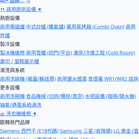
40+ 品牌... →
🍴
商用廚房設備
▼
熱廚設備
商用電磁爐
中式炒爐 (鑊氣爐)
萬用蒸烤箱 (Combi Oven)
商用
炸爐
製冷設備
製冰機維修
商用雪櫃 (四門/平台)
凍房/冷庫工程 (Cold Room)
壽司 / 蛋糕展示櫃
清洗與系統
商用洗碗機 (揭蓋/輸送帶)
商用運水煙罩
食環署 WR1/WR2 諮詢
更多設備
商用洗碗機
食品機械 (切肉/攪拌/真空)
水吧設備 (咖啡/開水機)
抽氣/通風系統清洗
🧺
洗衣機維修
▼
歐韓熱門品牌
Siemens 西門子 (E18代碼)
Samsung 三星 (故障碼)
LG 樂金 (直