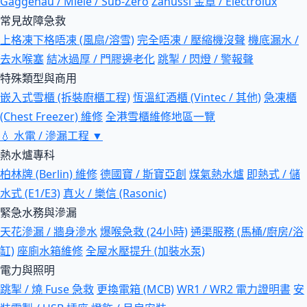
Gaggenau / Miele / Sub-Zero
Zanussi 金章 / Electrolux
常見故障急救
上格凍下格唔凍 (風扇/溶雪)
完全唔凍 / 壓縮機沒聲
機底漏水 /
去水喉塞
結冰過厚 / 門膠邊老化
跳掣 / 閃燈 / 警報聲
特殊類型與商用
嵌入式雪櫃 (拆裝廚櫃工程)
恆溫紅酒櫃 (Vintec / 其他)
急凍櫃
(Chest Freezer) 維修
全港雪櫃維修地區一覽
💧
水電 / 滲漏工程
▼
熱水爐專科
柏林牌 (Berlin) 維修
德國寶 / 斯寶亞創
煤氣熱水爐
即熱式 / 儲
水式 (E1/E3)
真火 / 樂信 (Rasonic)
緊急水務與滲漏
天花滲漏 / 牆身滲水
爆喉急救 (24小時)
通渠服務 (馬桶/廚房/浴
缸)
座廁水箱維修
全屋水壓提升 (加裝水泵)
電力與照明
跳掣 / 燒 Fuse 急救
更換電箱 (MCB)
WR1 / WR2 電力證明書
安