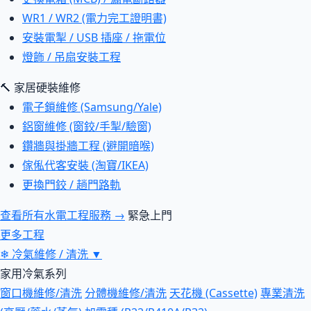
WR1 / WR2 (電力完工證明書)
安裝電掣 / USB 插座 / 拖電位
燈飾 / 吊扇安裝工程
🔨 家居硬裝維修
電子鎖維修 (Samsung/Yale)
鋁窗維修 (窗鉸/手掣/驗窗)
鑽牆與掛牆工程 (避開暗喉)
傢俬代客安裝 (淘寶/IKEA)
更換門鉸 / 趟門路軌
查看所有水電工程服務 →
緊急上門
更多工程
❄
冷氣維修 / 清洗
▼
家用冷氣系列
窗口機維修/清洗
分體機維修/清洗
天花機 (Cassette)
專業清洗