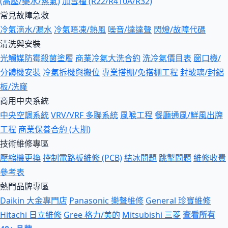
(高壓/藥水/蒸氣)
加雪種 (R22/R410A/R32)
常見故障急救
冷氣滴水/漏水
冷氣唔凍/熱風
噪音/達達聲
閃燈/故障代碼
清洗與安裝
光觸媒防霉殺菌塗層
商業冷氣大洗合約
洗冷氣價目表
窗口機/
分體機安裝
冷氣拆機與搬位
專業搭棚/免搭棚工程
封玻璃/封鋁
板/洗窿
商用中央系統
中央空調系統
VRV/VRF 多聯系統
風喉工程
餐廳通風/鮮風出牌
工程
商業保養合約 (大期)
技術維修專區
壓縮機更換
控制電路板維修 (PCB)
結冰問題
跳掣問題
維修收費
參考表
熱門品牌專區
Daikin 大金專門店
Panasonic 樂聲維修
General 珍寶維修
Hitachi 日立維修
Gree 格力/美的
Mitsubishi 三菱
查看所有