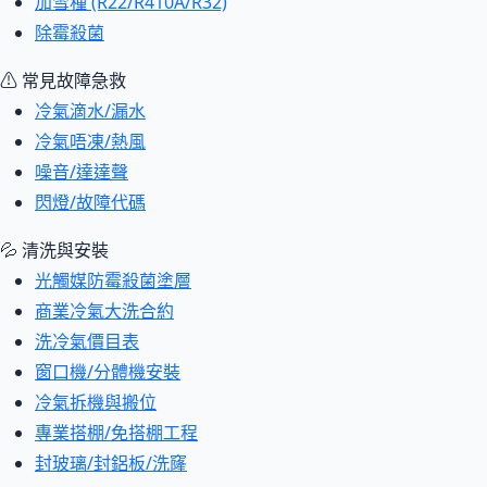
加雪種 (R22/R410A/R32)
除霉殺菌
⚠ 常見故障急救
冷氣滴水/漏水
冷氣唔凍/熱風
噪音/達達聲
閃燈/故障代碼
💦 清洗與安裝
光觸媒防霉殺菌塗層
商業冷氣大洗合約
洗冷氣價目表
窗口機/分體機安裝
冷氣拆機與搬位
專業搭棚/免搭棚工程
封玻璃/封鋁板/洗窿