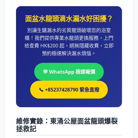
面盆水龍頭滴水漏水好困擾？
別讓生鏽漏水的劣質龍頭破壞您的浴室
櫃！我們提供專業水龍頭更換服務，上門
檢查費 HK$200 起，絕無隱藏收費，立即
預約極速解決漏水煩惱。
💬 WhatsApp 極速報價
📞 +85237428790 緊急直撥
維修實錄：東涌公屋面盆龍頭爆裂
拯救記