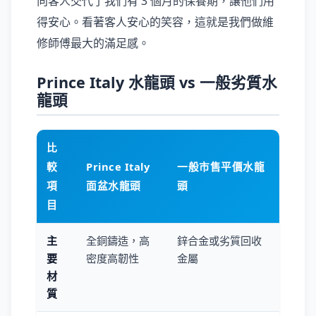
向客人交代了我們有 3 個月的保養期，讓他們用
得安心。看著客人安心的笑容，這就是我們做維
修師傅最大的滿足感。
Prince Italy 水龍頭 vs 一般劣質水
龍頭
比
較
Prince Italy
一般市售平價水龍
項
面盆水龍頭
頭
目
主
全銅鑄造，高
鋅合金或劣質回收
要
密度高韌性
金屬
材
質