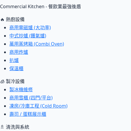
Commercial Kitchen - 餐飲業最強後盾
🔥 熱廚設備
商用電磁爐 (大功率)
中式炒爐 (鑊氣爐)
萬用蒸烤箱 (Combi Oven)
商用炸爐
扒爐
保溫櫃
🧊 製冷設備
製冰機維修
商用雪櫃 (四門/平台)
凍房/冷庫工程 (Cold Room)
壽司 / 蛋糕展示櫃
🚿 清洗與系統