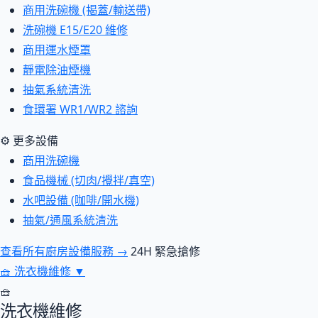
商用洗碗機 (揭蓋/輸送帶)
洗碗機 E15/E20 維修
商用運水煙罩
靜電除油煙機
抽氣系統清洗
食環署 WR1/WR2 諮詢
⚙ 更多設備
商用洗碗機
食品機械 (切肉/攪拌/真空)
水吧設備 (咖啡/開水機)
抽氣/通風系統清洗
查看所有廚房設備服務 →
24H 緊急搶修
🧺
洗衣機維修
▼
🧺
洗衣機維修