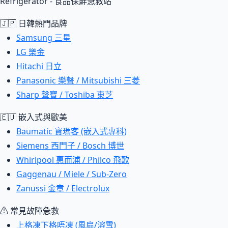
Refrigerator - 食品保鮮急救站
🇯🇵 日韓熱門品牌
Samsung 三星
LG 樂金
Hitachi 日立
Panasonic 樂聲 / Mitsubishi 三菱
Sharp 聲寶 / Toshiba 東芝
🇪🇺 嵌入式與歐美
Baumatic 寶瑪客 (嵌入式專科)
Siemens 西門子 / Bosch 博世
Whirlpool 惠而浦 / Philco 飛歌
Gaggenau / Miele / Sub-Zero
Zanussi 金章 / Electrolux
⚠ 常見故障急救
上格凍下格唔凍 (風扇/溶雪)