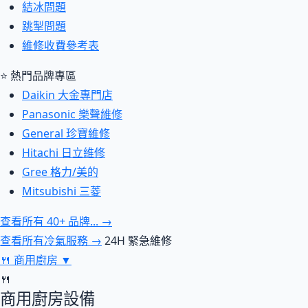
結冰問題
跳掣問題
維修收費參考表
⭐ 熱門品牌專區
Daikin 大金專門店
Panasonic 樂聲維修
General 珍寶維修
Hitachi 日立維修
Gree 格力/美的
Mitsubishi 三菱
查看所有 40+ 品牌... →
查看所有冷氣服務 →
24H 緊急維修
🍴
商用廚房
▼
🍴
商用廚房設備