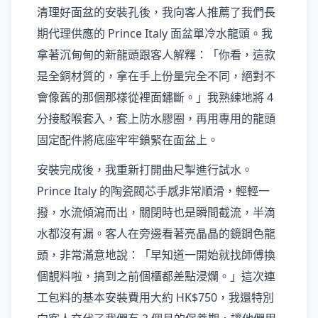
清理好面盆的安裝孔後，我向客人推薦了我們長
期代理供應的 Prince Italy 面盆單冷水龍頭。我
拿著沉甸甸的新龍頭跟客人解釋：「你看，這款
是全銅材質的，拿在手上份量完全不同，絕對不
會像舊的那個那樣從裡面鏽斷。」我熟練地將 4
分接駁喉套入，套上防水膠圈，再用專用的龍頭
固定配件將底座牢牢鎖緊在面盆上。
安裝完成後，我重新打開曲尺掣進行試水。
Prince Italy 的陶瓷閥芯手感非常順滑，輕輕一
撥，水流傾瀉而出，關閉時也是瞬間截流，半滴
水都沒有漏。客人在旁邊看著亮晶晶的鏡鋼色龍
頭，非常滿意地說：「早知道一開始就找師傅換
個靚料啦，搞到之前個櫃都差點浸爛。」這次連
工包料的基本安裝費用大約 HK$750，我還特別