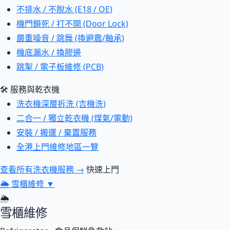
不排水 / 不脫水 (E18 / OE)
機門鎖死 / 打不開 (Door Lock)
嚴重噪音 / 跳舞 (換避震/軸承)
機底漏水 / 換膠邊
跳掣 / 電子板維修 (PCB)
🛠 服務與乾衣機
洗衣機深層拆洗 (吉機洗)
二合一 / 獨立乾衣機 (煤氣/電動)
安裝 / 搬運 / 棄置服務
全港上門維修地區一覽
查看所有洗衣機服務 →
快速上門
🌦
雪櫃維修
▼
🌦
雪櫃維修