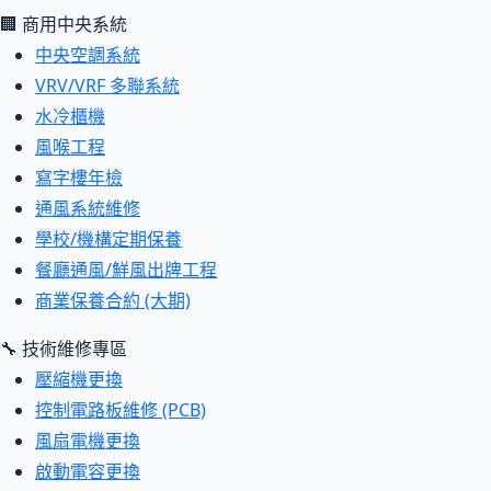
🏢 商用中央系統
中央空調系統
VRV/VRF 多聯系統
水冷櫃機
風喉工程
寫字樓年檢
通風系統維修
學校/機構定期保養
餐廳通風/鮮風出牌工程
商業保養合約 (大期)
🔧 技術維修專區
壓縮機更換
控制電路板維修 (PCB)
風扇電機更換
啟動電容更換