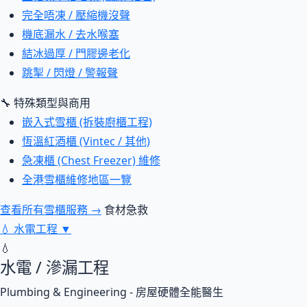
完全唔凍 / 壓縮機沒聲
機底漏水 / 去水喉塞
結冰過厚 / 門膠邊老化
跳掣 / 閃燈 / 警報聲
🔧 特殊類型與商用
嵌入式雪櫃 (拆裝廚櫃工程)
恆溫紅酒櫃 (Vintec / 其他)
急凍櫃 (Chest Freezer) 維修
全港雪櫃維修地區一覽
查看所有雪櫃服務 →
食材急救
💧
水電工程
▼
💧
水電 / 滲漏工程
Plumbing & Engineering - 房屋硬體全能醫生