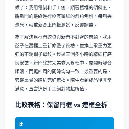
候了：我用電刨和手工刨，順著舊框的傾斜度，
將新門的邊緣進行極其微細的斜角刨削。每刨幾
毫米，就重新合上門框測試，反覆調整。
為了解決舊框門鉸位與新門不對齊的問題，我用
鑿子在舊框上重新修整了鉸槽，並換上承重力更
強的不銹鋼子母鉸。經過三個多小時的精細打磨
與安裝，新門終於完美嵌入舊框中。開關時靜音
順滑，門縫四周的間隙均勻一致，最重要的是，
旁邊昂貴的牆紙完好無損。陳生看到成品後非常
滿意，直言這份手工絕對物超所值。
比較表格：保留門框 vs 連框全拆
比