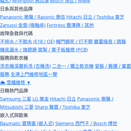
驅式)
Whirlpool 惠而浦
Bosch 博世 / Miele
日系與其他品牌
Panasonic 樂聲 / Rasonic 樂信
Hitachi 日立 / Toshiba 東芝
Zanussi 金章 (換軸承)
Fortress 豐澤牌 / 其他
故障急救與代碼
不排水 / 不脫水 (E18 / OE)
機門鎖死 / 打不開
嚴重噪音 / 跳舞
機底漏水 / 換膠邊
跳掣 / 電子板維修 (PCB)
服務與乾衣機
洗衣機深層拆洗 (吉機洗)
二合一 / 獨立乾衣機
安裝 / 搬運 / 棄置
服務
全港上門維修地區一覽
🌦
雪櫃維修
▼
日韓熱門品牌
Samsung 三星
LG 樂金
Hitachi 日立
Panasonic 樂聲 /
Mitsubishi 三菱
Sharp 聲寶 / Toshiba 東芝
嵌入式與歐美
Baumatic 寶瑪客 (嵌入式)
Siemens 西門子 / Bosch 博世