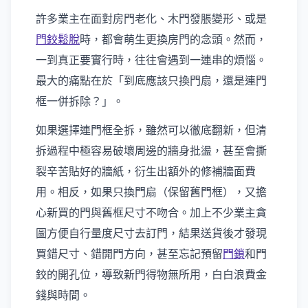
許多業主在面對房門老化、木門發脹變形、或是
門鉸鬆脫
時，都會萌生更換房門的念頭。然而，
一到真正要實行時，往往會遇到一連串的煩惱。
最大的痛點在於「到底應該只換門扇，還是連門
框一併拆除？」。
如果選擇連門框全拆，雖然可以徹底翻新，但清
拆過程中極容易破壞周邊的牆身批盪，甚至會撕
裂辛苦貼好的牆紙，衍生出額外的修補牆面費
用。相反，如果只換門扇（保留舊門框），又擔
心新買的門與舊框尺寸不吻合。加上不少業主貪
圖方便自行量度尺寸去訂門，結果送貨後才發現
買錯尺寸、錯開門方向，甚至忘記預留
門鎖
和門
鉸的開孔位，導致新門得物無所用，白白浪費金
錢與時間。