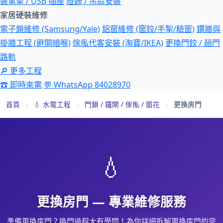
裝電掣 / USB 插座
燈飾 / 吊扇安裝
家居硬裝維修
電子鎖維修 (Samsung/Yale)
鋁窗維修 (窗鉸/手掣/驗窗)
鑽牆與
掛牆工程 (避開暗喉)
傢俬代客安裝 (淘寶/IKEA)
更換門鉸 / 趟門
路軌
🔎 更多工程
☎ 即時來電
💬 WhatsApp 84028970
首頁
›
💧 水電工程
›
門鎖 / 鐵閘 / 傢俬 / 窗花
›
更換房門
💧
更換房門 — 專業維修服務
準備更換房門？換門過程大有學問！為你詳細拆解更換房門的完