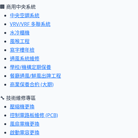
🏢 商用中央系統
中央空調系統
VRV/VRF 多聯系統
水冷櫃機
風喉工程
寫字樓年檢
通風系統維修
學校/機構定期保養
餐廳通風/鮮風出牌工程
商業保養合約 (大期)
🔧 技術維修專區
壓縮機更換
控制電路板維修 (PCB)
風扇電機更換
啟動電容更換