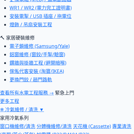
WR1 / WR2 (電力完工證明書)
安裝電掣 / USB 插座 / 拖電位
燈飾 / 吊扇安裝工程
🔨 家居硬裝維修
電子鎖維修 (Samsung/Yale)
鋁窗維修 (窗鉸/手掣/驗窗)
鑽牆與掛牆工程 (避開暗喉)
傢俬代客安裝 (淘寶/IKEA)
更換門鉸 / 趟門路軌
查看所有水電工程服務 →
緊急上門
更多工程
❄
冷氣維修 / 清洗
▼
家用冷氣系列
窗口機維修/清洗
分體機維修/清洗
天花機 (Cassette)
專業清洗