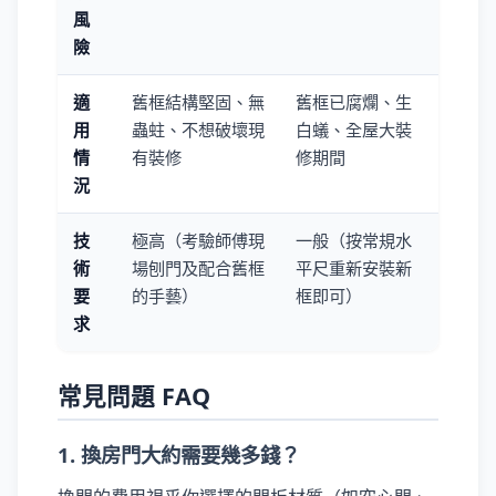
風
險
適
舊框結構堅固、無
舊框已腐爛、生
用
蟲蛀、不想破壞現
白蟻、全屋大裝
情
有裝修
修期間
況
技
極高（考驗師傅現
一般（按常規水
術
場刨門及配合舊框
平尺重新安裝新
要
的手藝）
框即可）
求
常見問題 FAQ
1. 換房門大約需要幾多錢？