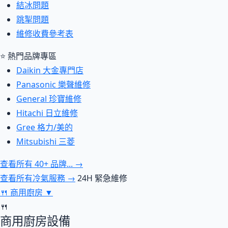
結冰問題
跳掣問題
維修收費參考表
⭐ 熱門品牌專區
Daikin 大金專門店
Panasonic 樂聲維修
General 珍寶維修
Hitachi 日立維修
Gree 格力/美的
Mitsubishi 三菱
查看所有 40+ 品牌... →
查看所有冷氣服務 →
24H 緊急維修
🍴
商用廚房
▼
🍴
商用廚房設備