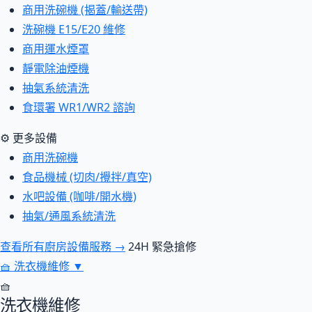
商用洗碗機 (揭蓋/輸送帶)
洗碗機 E15/E20 維修
商用運水煙罩
靜電除油煙機
抽氣系統清洗
食環署 WR1/WR2 諮詢
⚙ 更多設備
商用洗碗機
食品機械 (切肉/攪拌/真空)
水吧設備 (咖啡/開水機)
抽氣/通風系統清洗
查看所有廚房設備服務 →
24H 緊急搶修
🧺
洗衣機維修
▼
🧺
洗衣機維修