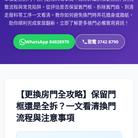
整流程與常見陷阱。從評估是否保留舊門框、拆除舊門扇、到清
走廢料等工序一文看清。教你如何避免換門時弄花牆身或牆紙，
助你順利完成家居翻新，立即了解更多換門必備實用資訊！
WhatsApp 84028970
致電 3742 8790
【更換房門全攻略】保留門
框還是全拆？一文看清換門
流程與注意事項