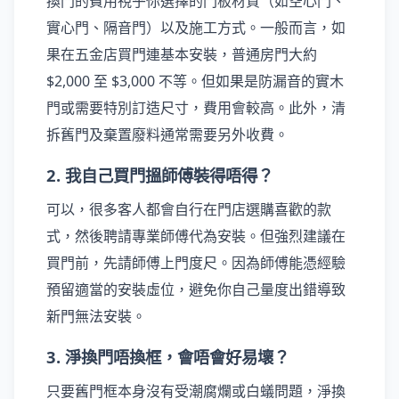
換門的費用視乎你選擇的門板材質（如空心門、
實心門、隔音門）以及施工方式。一般而言，如
果在五金店買門連基本安裝，普通房門大約
$2,000 至 $3,000 不等。但如果是防漏音的實木
門或需要特別訂造尺寸，費用會較高。此外，清
拆舊門及棄置廢料通常需要另外收費。
2. 我自己買門搵師傅裝得唔得？
可以，很多客人都會自行在門店選購喜歡的款
式，然後聘請專業師傅代為安裝。但強烈建議在
買門前，先請師傅上門度尺。因為師傅能憑經驗
預留適當的安裝虛位，避免你自己量度出錯導致
新門無法安裝。
3. 淨換門唔換框，會唔會好易壞？
只要舊門框本身沒有受潮腐爛或白蟻問題，淨換