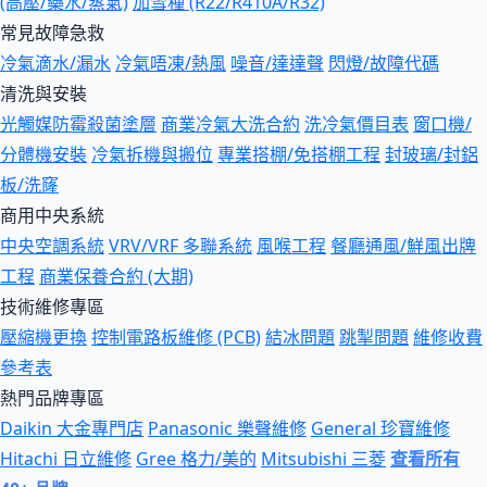
(高壓/藥水/蒸氣)
加雪種 (R22/R410A/R32)
常見故障急救
冷氣滴水/漏水
冷氣唔凍/熱風
噪音/達達聲
閃燈/故障代碼
清洗與安裝
光觸媒防霉殺菌塗層
商業冷氣大洗合約
洗冷氣價目表
窗口機/
分體機安裝
冷氣拆機與搬位
專業搭棚/免搭棚工程
封玻璃/封鋁
板/洗窿
商用中央系統
中央空調系統
VRV/VRF 多聯系統
風喉工程
餐廳通風/鮮風出牌
工程
商業保養合約 (大期)
技術維修專區
壓縮機更換
控制電路板維修 (PCB)
結冰問題
跳掣問題
維修收費
參考表
熱門品牌專區
Daikin 大金專門店
Panasonic 樂聲維修
General 珍寶維修
Hitachi 日立維修
Gree 格力/美的
Mitsubishi 三菱
查看所有