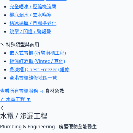
完全唔凍 / 壓縮機沒聲
機底漏水 / 去水喉塞
結冰過厚 / 門膠邊老化
跳掣 / 閃燈 / 警報聲
🔧 特殊類型與商用
嵌入式雪櫃 (拆裝廚櫃工程)
恆溫紅酒櫃 (Vintec / 其他)
急凍櫃 (Chest Freezer) 維修
全港雪櫃維修地區一覽
查看所有雪櫃服務 →
食材急救
💧
水電工程
▼
💧
水電 / 滲漏工程
Plumbing & Engineering - 房屋硬體全能醫生