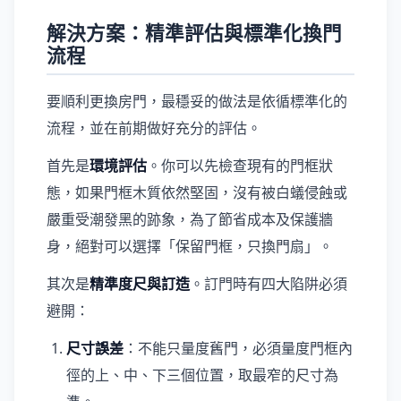
解決方案：精準評估與標準化換門
流程
要順利更換房門，最穩妥的做法是依循標準化的
流程，並在前期做好充分的評估。
首先是
環境評估
。你可以先檢查現有的門框狀
態，如果門框木質依然堅固，沒有被白蟻侵蝕或
嚴重受潮發黑的跡象，為了節省成本及保護牆
身，絕對可以選擇「保留門框，只換門扇」。
其次是
精準度尺與訂造
。訂門時有四大陷阱必須
避開：
尺寸誤差
：不能只量度舊門，必須量度門框內
徑的上、中、下三個位置，取最窄的尺寸為