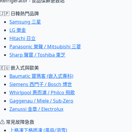
Refrigerator - 食品保鮮急救站
🇯🇵 日韓熱門品牌
Samsung 三星
LG 樂金
Hitachi 日立
Panasonic 樂聲 / Mitsubishi 三菱
Sharp 聲寶 / Toshiba 東芝
🇪🇺 嵌入式與歐美
Baumatic 寶瑪客 (嵌入式專科)
Siemens 西門子 / Bosch 博世
Whirlpool 惠而浦 / Philco 飛歌
Gaggenau / Miele / Sub-Zero
Zanussi 金章 / Electrolux
⚠ 常見故障急救
上格凍下格唔凍 (風扇/溶雪)