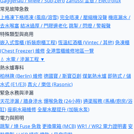
Gaggenau / Miele / Sub-Zero
Zanussi 金章 / Electrolux
常見故障急救
上格凍下格唔凍 (風扇/溶雪)
完全唔凍 / 壓縮機沒聲
機底漏水 /
去水喉塞
結冰過厚 / 門膠邊老化
跳掣 / 閃燈 / 警報聲
特殊類型與商用
嵌入式雪櫃 (拆裝廚櫃工程)
恆溫紅酒櫃 (Vintec / 其他)
急凍櫃
(Chest Freezer) 維修
全港雪櫃維修地區一覽
💧
水電 / 滲漏工程
▼
熱水爐專科
柏林牌 (Berlin) 維修
德國寶 / 斯寶亞創
煤氣熱水爐
即熱式 / 儲
水式 (E1/E3)
真火 / 樂信 (Rasonic)
緊急水務與滲漏
天花滲漏 / 牆身滲水
爆喉急救 (24小時)
通渠服務 (馬桶/廚房/浴
缸)
座廁水箱維修
全屋水壓提升 (加裝水泵)
電力與照明
跳掣 / 燒 Fuse 急救
更換電箱 (MCB)
WR1 / WR2 電力證明書
安