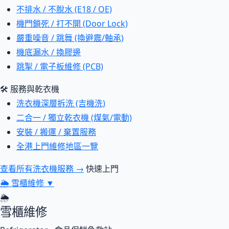
不排水 / 不脫水 (E18 / OE)
機門鎖死 / 打不開 (Door Lock)
嚴重噪音 / 跳舞 (換避震/軸承)
機底漏水 / 換膠邊
跳掣 / 電子板維修 (PCB)
🛠 服務與乾衣機
洗衣機深層拆洗 (吉機洗)
二合一 / 獨立乾衣機 (煤氣/電動)
安裝 / 搬運 / 棄置服務
全港上門維修地區一覽
查看所有洗衣機服務 →
快速上門
🌦
雪櫃維修
▼
🌦
雪櫃維修