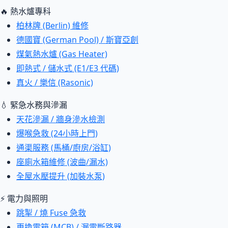
🔥 熱水爐專科
柏林牌 (Berlin) 維修
德國寶 (German Pool) / 斯寶亞創
煤氣熱水爐 (Gas Heater)
即熱式 / 儲水式 (E1/E3 代碼)
真火 / 樂信 (Rasonic)
💧 緊急水務與滲漏
天花滲漏 / 牆身滲水檢測
爆喉急救 (24小時上門)
通渠服務 (馬桶/廚房/浴缸)
座廁水箱維修 (波曲/漏水)
全屋水壓提升 (加裝水泵)
⚡ 電力與照明
跳掣 / 燒 Fuse 急救
更換電箱 (MCB) / 漏電斷路器