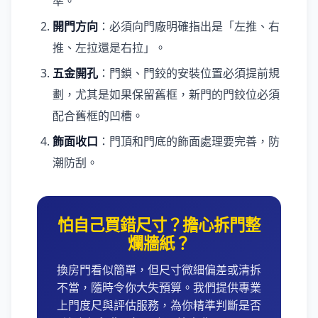
準。
開門方向
：必須向門廠明確指出是「左推、右
推、左拉還是右拉」。
五金開孔
：門鎖、門鉸的安裝位置必須提前規
劃，尤其是如果保留舊框，新門的門鉸位必須
配合舊框的凹槽。
飾面收口
：門頂和門底的飾面處理要完善，防
潮防刮。
怕自己買錯尺寸？擔心拆門整
爛牆紙？
換房門看似簡單，但尺寸微細偏差或清拆
不當，隨時令你大失預算。我們提供專業
上門度尺與評估服務，為你精準判斷是否