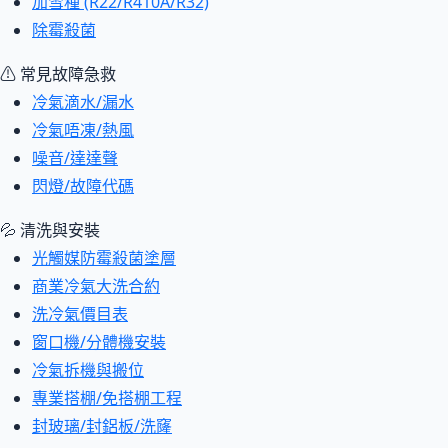
加雪種 (R22/R410A/R32)
除霉殺菌
⚠ 常見故障急救
冷氣滴水/漏水
冷氣唔凍/熱風
噪音/達達聲
閃燈/故障代碼
💦 清洗與安裝
光觸媒防霉殺菌塗層
商業冷氣大洗合約
洗冷氣價目表
窗口機/分體機安裝
冷氣拆機與搬位
專業搭棚/免搭棚工程
封玻璃/封鋁板/洗窿