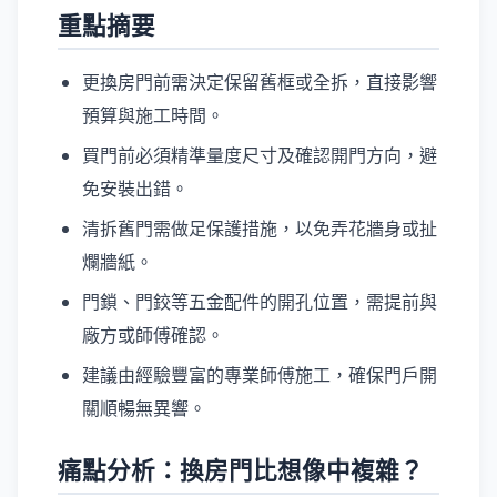
重點摘要
更換房門前需決定保留舊框或全拆，直接影響
預算與施工時間。
買門前必須精準量度尺寸及確認開門方向，避
免安裝出錯。
清拆舊門需做足保護措施，以免弄花牆身或扯
爛牆紙。
門鎖、門鉸等五金配件的開孔位置，需提前與
廠方或師傅確認。
建議由經驗豐富的專業師傅施工，確保門戶開
關順暢無異響。
痛點分析：換房門比想像中複雜？