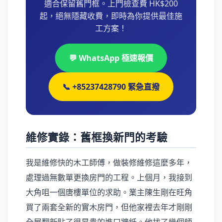
適合保留舊門框。上門檢查費 HK$200
起，絕無隱藏收費，即時為你提供最佳施
工方案！
💬 WhatsApp 極速報價
📞 +85237428790 緊急直撥
維修實錄：舊框換新門的考驗
我是維修快的木工師傅，做裝修維修這麼多年，
處理過無數單更換房門的工程。上個月，我接到
大角咀一個唐樓單位的求助。業主陳生剛在旺角
買了兩套全新的實木房門，但他家裡去年才剛剛