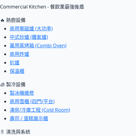
Commercial Kitchen - 餐飲業最強後盾
🔥 熱廚設備
商用電磁爐 (大功率)
中式炒爐 (鑊氣爐)
萬用蒸烤箱 (Combi Oven)
商用炸爐
扒爐
保溫櫃
🧊 製冷設備
製冰機維修
商用雪櫃 (四門/平台)
凍房/冷庫工程 (Cold Room)
壽司 / 蛋糕展示櫃
🚿 清洗與系統