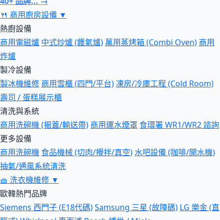
40+ 品牌... →
🍴
商用廚房設備
▼
熱廚設備
商用電磁爐
中式炒爐 (鑊氣爐)
萬用蒸烤箱 (Combi Oven)
商用
炸爐
製冷設備
製冰機維修
商用雪櫃 (四門/平台)
凍房/冷庫工程 (Cold Room)
壽司 / 蛋糕展示櫃
清洗與系統
商用洗碗機 (揭蓋/輸送帶)
商用運水煙罩
食環署 WR1/WR2 諮詢
更多設備
商用洗碗機
食品機械 (切肉/攪拌/真空)
水吧設備 (咖啡/開水機)
抽氣/通風系統清洗
🧺
洗衣機維修
▼
歐韓熱門品牌
Siemens 西門子 (E18代碼)
Samsung 三星 (故障碼)
LG 樂金 (直