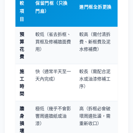
較
保留門框（只換
連門框全拆更換
項
門扇）
目
預
較低（省去拆框、
較高（需付清拆
算
買框及修補牆面費
費、新框費及泥
花
用）
水修補費）
費
施
快（通常半天至一
較長（需配合泥
工
天內完成）
水或油漆修補工
時
序）
間
牆
極低（幾乎不會影
高（拆框必會破
身
響周邊牆紙或油
壞周邊批盪，需
損
漆）
重新收口）
壞