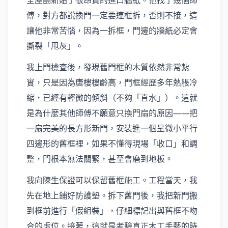
全屋翻新貼了很昂貴的進口牆紙。他找了幾個師
傅，對方都說換門一定要連框拆，否則不接，這
讓他非常苦惱，因為一拆框，門邊的牆紙必定會
撕裂「甩灰」。
我上門檢查後，發現舊門框的木質依然非常紮
實，只是因為唐樓樓齡高，門框經歷多年熱脹冷
縮，已經有輕微的傾斜（不夠「直水」）。這就
是為什麼其他師傅不願意只換門扇的原因——把
一扇完美的長方形新門，安裝進一個呈微小平行
四邊形的舊框裡，如果不懂得現場「收口」和調
整，門根本無法關緊，甚至會磨到地板。
我向陳生保證可以保留舊框施工。工程當天，我
先在地上鋪好防護墊。拆下舊門後，我把新門搬
到框前進行「假組裝」，仔細標記出與舊框不吻
合的虛位。接著，這就是考驗真正木工手藝的時