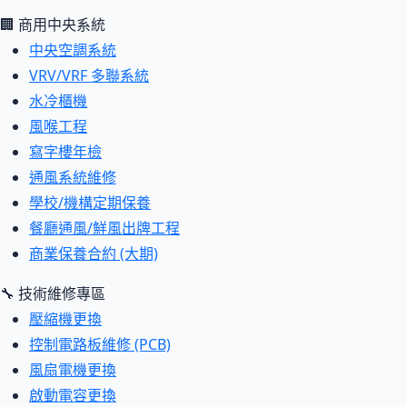
🏢 商用中央系統
中央空調系統
VRV/VRF 多聯系統
水冷櫃機
風喉工程
寫字樓年檢
通風系統維修
學校/機構定期保養
餐廳通風/鮮風出牌工程
商業保養合約 (大期)
🔧 技術維修專區
壓縮機更換
控制電路板維修 (PCB)
風扇電機更換
啟動電容更換