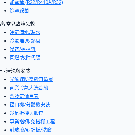
加雪種 (R22/R410A/R32)
除霉殺菌
⚠ 常見故障急救
冷氣滴水/漏水
冷氣唔凍/熱風
噪音/達達聲
閃燈/故障代碼
💦 清洗與安裝
光觸媒防霉殺菌塗層
商業冷氣大洗合約
洗冷氣價目表
窗口機/分體機安裝
冷氣拆機與搬位
專業搭棚/免搭棚工程
封玻璃/封鋁板/洗窿