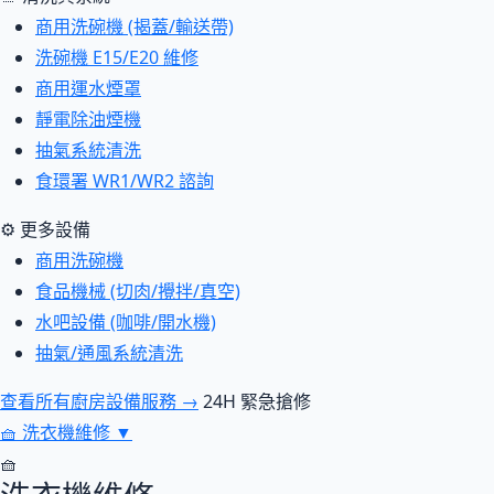
商用洗碗機 (揭蓋/輸送帶)
洗碗機 E15/E20 維修
商用運水煙罩
靜電除油煙機
抽氣系統清洗
食環署 WR1/WR2 諮詢
⚙ 更多設備
商用洗碗機
食品機械 (切肉/攪拌/真空)
水吧設備 (咖啡/開水機)
抽氣/通風系統清洗
查看所有廚房設備服務 →
24H 緊急搶修
🧺
洗衣機維修
▼
🧺