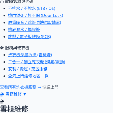
⚠ 故障急救與代碼
不排水 / 不脫水 (E18 / OE)
機門鎖死 / 打不開 (Door Lock)
嚴重噪音 / 跳舞 (換避震/軸承)
機底漏水 / 換膠邊
跳掣 / 電子板維修 (PCB)
🛠 服務與乾衣機
洗衣機深層拆洗 (吉機洗)
二合一 / 獨立乾衣機 (煤氣/電動)
安裝 / 搬運 / 棄置服務
全港上門維修地區一覽
查看所有洗衣機服務 →
快速上門
🌦
雪櫃維修
▼
🌦
雪櫃維修