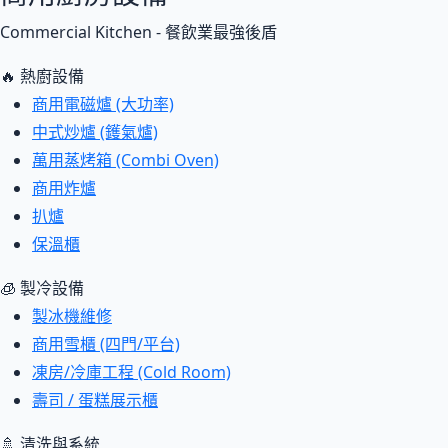
Commercial Kitchen - 餐飲業最強後盾
🔥 熱廚設備
商用電磁爐 (大功率)
中式炒爐 (鑊氣爐)
萬用蒸烤箱 (Combi Oven)
商用炸爐
扒爐
保溫櫃
🧊 製冷設備
製冰機維修
商用雪櫃 (四門/平台)
凍房/冷庫工程 (Cold Room)
壽司 / 蛋糕展示櫃
🚿 清洗與系統