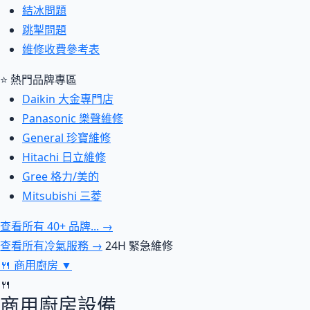
結冰問題
跳掣問題
維修收費參考表
⭐ 熱門品牌專區
Daikin 大金專門店
Panasonic 樂聲維修
General 珍寶維修
Hitachi 日立維修
Gree 格力/美的
Mitsubishi 三菱
查看所有 40+ 品牌... →
查看所有冷氣服務 →
24H 緊急維修
🍴
商用廚房
▼
🍴
商用廚房設備