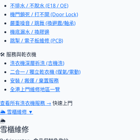
不排水 / 不脫水 (E18 / OE)
機門鎖死 / 打不開 (Door Lock)
嚴重噪音 / 跳舞 (換避震/軸承)
機底漏水 / 換膠邊
跳掣 / 電子板維修 (PCB)
🛠 服務與乾衣機
洗衣機深層拆洗 (吉機洗)
二合一 / 獨立乾衣機 (煤氣/電動)
安裝 / 搬運 / 棄置服務
全港上門維修地區一覽
查看所有洗衣機服務 →
快速上門
🌦
雪櫃維修
▼
🌦
雪櫃維修