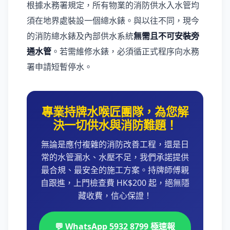
根據水務署規定，所有物業的消防供水入水管均
須在地界處裝設一個總水錶。與以往不同，現今
的消防總水錶及內部供水系統
無需且不可安裝旁
通水管
。若需維修水錶，必須循正式程序向水務
署申請短暫停水。
專業持牌水喉匠團隊，為您解
決一切供水與消防難題！
無論是應付複雜的消防改善工程，還是日
常的水管漏水、水壓不足，我們承諾提供
最合規、最安全的施工方案。持牌師傅親
自跟進，上門檢查費 HK$200 起，絕無隱
藏收費，信心保證！
💬 WhatsApp 5932 8799 極速報