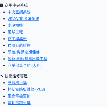
🏢 商用中央系統
中央空調系統
VRV/VRF 多聯系統
水冷櫃機
風喉工程
寫字樓年檢
通風系統維修
學校/機構定期保養
餐廳通風/鮮風出牌工程
商業保養合約 (大期)
🔧 技術維修專區
壓縮機更換
控制電路板維修 (PCB)
風扇電機更換
啟動電容更換