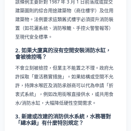
該條例主要針對 1987 年 3 月 1 日前落成或提交
建築圖則的綜合用途建築物（商住樓宇）及住用
建築物。法例要求這類舊式樓宇必須提升消防裝
置（如花灑系統、消防喉轆、手控火警警報等）
至現代安全標準。
2. 如果大廈真的沒有空間安裝消防水缸，
會被檢控嗎？
不會立刻被檢控，但業主不能置之不理。政府允
許採取「靈活務實措施」。如果結構或空間不允
許，持牌水喉匠及消防承辦商可以代為申請「折
衷式系統」，例如改用街喉直接供水，或共用食
水/消防水缸，大幅降低硬性空間需求。
3. 新建或改建的消防供水系統，水務署對
「總水錶」有什麼特別規定？