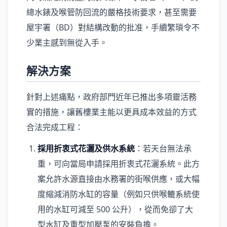
總水錶及喉管防回流的嚴格技術要求，甚至需要
屋宇署（BD）對結構改動的批准，手續繁瑣令不
少業主感到無從入手。
解決方案
針對上述痛點，政府部門近年已推出多項靈活務
實的措施，讓舊樓業主能以更具成本效益的方式
合法完成工程：
採用折衷式花灑及供水系統
：若天台無法承
重，可向當局申請採用折衷式花灑系統。此方
案允許水源直接由水務署的街喉供應，或大幅
度縮減消防水缸的容量（例如只供喉轆系統使
用的水缸可減至 500 公升），從而免卻了大
型水缸及重型加壓泵的安裝負擔。