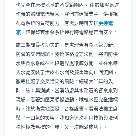
也完全在唐樓地基的承受範圍內。 由於加壓泵運
作時的瞬間電流頗大，我們亦建議業主一併檢視
配電系統的負荷能力，有需要時可安排
更換電
箱
，確保整套水泵系統運行時電路穩定而安全。
施工期間最考功夫的，是處理舊有食水管與新消
防管的交錯問題。我們嚴格遵守法例，將消防供
水與食水系統在地段邊界處徹底分開，並在水錶
入水處安裝了活皮心水閥及雙重單向止回流閥，
徹底杜絕了交叉污染的風險。經過大半年的入
則、施工與測試，當消防處與水務署的督察來到
現場，看著加壓泵順暢啟動、喉轆水壓完全達標
時，終於滿意地簽發了合格證書。看著法團主席
鬆了一口氣的笑容，我知道這次利用技術與法例
彈性拯救舊樓的任務，又一次圓滿成功了。