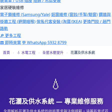
裝電掣 / USB 插座
燈飾 / 吊扇安裝
家居硬裝維修
電子鎖維修 (Samsung/Yale)
鋁窗維修 (窗鉸/手掣/驗窗)
鑽牆與
掛牆工程 (避開暗喉)
傢俬代客安裝 (淘寶/IKEA)
更換門鉸 / 趟門
路軌
🔎 更多工程
☎ 即時來電
💬 WhatsApp 5932 8799
首頁
›
💧 水電工程
›
全屋水壓提升
›
花灑及供水系統
💧
花灑及供水系統 — 專業維修服務
全面解析花灑及供水系統的技術要求與法例規範。涵蓋折衷式花