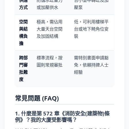
供應
防儲水缸重力
合小型中轉缸及加
方式
或加壓供水
壓泵
空間
極高，需佔用
低，可利用樓梯平
與結
大量天台空間
台或地下畸角位安
構負
及加固結構
裝
擔
跨部
標準流程，按
需特別書面申請豁
門審
圖則常規審批
免，依賴持牌人士
批難
經驗
度
常見問題 (FAQ)
1. 什麼是第 572 章《消防安全(建築物)條
例》？我的大廈受影響嗎？