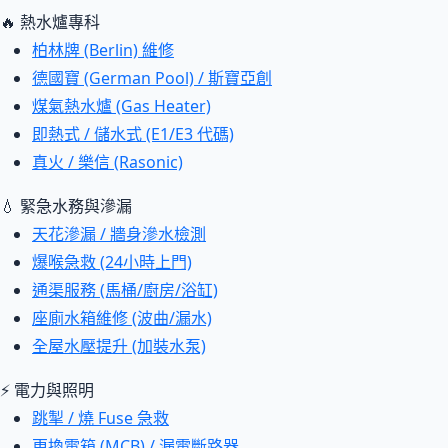
🔥 熱水爐專科
柏林牌 (Berlin) 維修
德國寶 (German Pool) / 斯寶亞創
煤氣熱水爐 (Gas Heater)
即熱式 / 儲水式 (E1/E3 代碼)
真火 / 樂信 (Rasonic)
💧 緊急水務與滲漏
天花滲漏 / 牆身滲水檢測
爆喉急救 (24小時上門)
通渠服務 (馬桶/廚房/浴缸)
座廁水箱維修 (波曲/漏水)
全屋水壓提升 (加裝水泵)
⚡ 電力與照明
跳掣 / 燒 Fuse 急救
更換電箱 (MCB) / 漏電斷路器