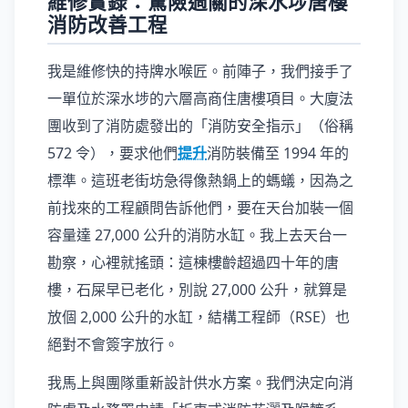
維修實錄：驚險過關的深水埗唐樓
消防改善工程
我是維修快的持牌水喉匠。前陣子，我們接手了
一單位於深水埗的六層高商住唐樓項目。大廈法
團收到了消防處發出的「消防安全指示」（俗稱
572 令），要求他們
提升
消防裝備至 1994 年的
標準。這班老街坊急得像熱鍋上的螞蟻，因為之
前找來的工程顧問告訴他們，要在天台加裝一個
容量達 27,000 公升的消防水缸。我上去天台一
勘察，心裡就搖頭：這棟樓齡超過四十年的唐
樓，石屎早已老化，別說 27,000 公升，就算是
放個 2,000 公升的水缸，結構工程師（RSE）也
絕對不會簽字放行。
我馬上與團隊重新設計供水方案。我們決定向消