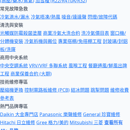
(高壓/藥水/蒸氣)
加雪種 (R22/R410A/R32)
常見故障急救
冷氣滴水/漏水
冷氣唔凍/熱風
噪音/達達聲
閃燈/故障代碼
清洗與安裝
光觸媒防霉殺菌塗層
商業冷氣大洗合約
洗冷氣價目表
窗口機/
分體機安裝
冷氣拆機與搬位
專業搭棚/免搭棚工程
封玻璃/封鋁
板/洗窿
商用中央系統
中央空調系統
VRV/VRF 多聯系統
風喉工程
餐廳通風/鮮風出牌
工程
商業保養合約 (大期)
技術維修專區
壓縮機更換
控制電路板維修 (PCB)
結冰問題
跳掣問題
維修收費
參考表
熱門品牌專區
Daikin 大金專門店
Panasonic 樂聲維修
General 珍寶維修
Hitachi 日立維修
Gree 格力/美的
Mitsubishi 三菱
查看所有