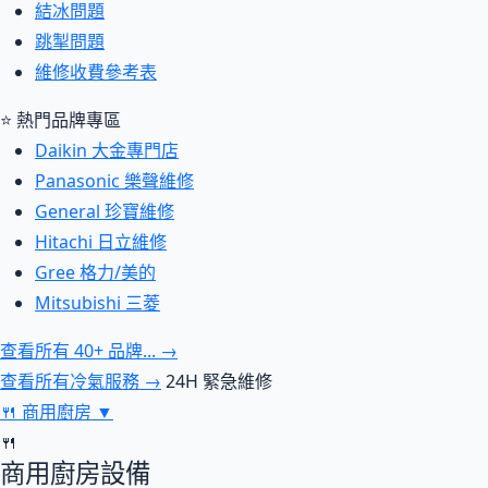
結冰問題
跳掣問題
維修收費參考表
⭐ 熱門品牌專區
Daikin 大金專門店
Panasonic 樂聲維修
General 珍寶維修
Hitachi 日立維修
Gree 格力/美的
Mitsubishi 三菱
查看所有 40+ 品牌... →
查看所有冷氣服務 →
24H 緊急維修
🍴
商用廚房
▼
🍴
商用廚房設備