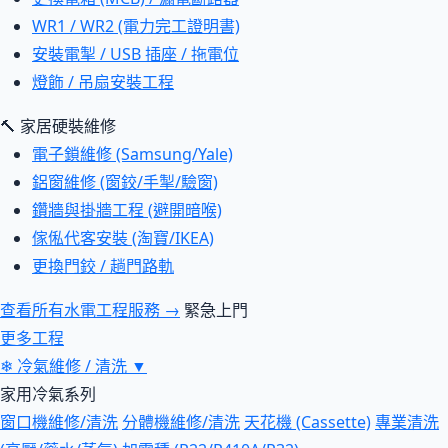
WR1 / WR2 (電力完工證明書)
安裝電掣 / USB 插座 / 拖電位
燈飾 / 吊扇安裝工程
🔨 家居硬裝維修
電子鎖維修 (Samsung/Yale)
鋁窗維修 (窗鉸/手掣/驗窗)
鑽牆與掛牆工程 (避開暗喉)
傢俬代客安裝 (淘寶/IKEA)
更換門鉸 / 趟門路軌
查看所有水電工程服務 →
緊急上門
更多工程
❄
冷氣維修 / 清洗
▼
家用冷氣系列
窗口機維修/清洗
分體機維修/清洗
天花機 (Cassette)
專業清洗