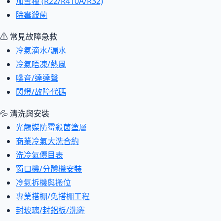
加雪種 (R22/R410A/R32)
除霉殺菌
⚠ 常見故障急救
冷氣滴水/漏水
冷氣唔凍/熱風
噪音/達達聲
閃燈/故障代碼
💦 清洗與安裝
光觸媒防霉殺菌塗層
商業冷氣大洗合約
洗冷氣價目表
窗口機/分體機安裝
冷氣拆機與搬位
專業搭棚/免搭棚工程
封玻璃/封鋁板/洗窿