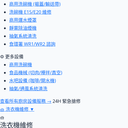
商用洗碗機 (揭蓋/輸送帶)
洗碗機 E15/E20 維修
商用運水煙罩
靜電除油煙機
抽氣系統清洗
食環署 WR1/WR2 諮詢
⚙ 更多設備
商用洗碗機
食品機械 (切肉/攪拌/真空)
水吧設備 (咖啡/開水機)
抽氣/通風系統清洗
查看所有廚房設備服務 →
24H 緊急搶修
🧺
洗衣機維修
▼
🧺
洗衣機維修