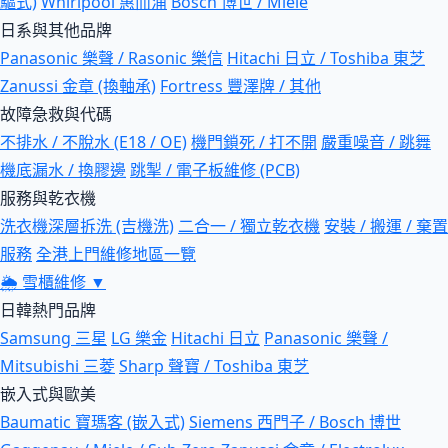
驅式)
Whirlpool 惠而浦
Bosch 博世 / Miele
日系與其他品牌
Panasonic 樂聲 / Rasonic 樂信
Hitachi 日立 / Toshiba 東芝
Zanussi 金章 (換軸承)
Fortress 豐澤牌 / 其他
故障急救與代碼
不排水 / 不脫水 (E18 / OE)
機門鎖死 / 打不開
嚴重噪音 / 跳舞
機底漏水 / 換膠邊
跳掣 / 電子板維修 (PCB)
服務與乾衣機
洗衣機深層拆洗 (吉機洗)
二合一 / 獨立乾衣機
安裝 / 搬運 / 棄置
服務
全港上門維修地區一覽
🌦
雪櫃維修
▼
日韓熱門品牌
Samsung 三星
LG 樂金
Hitachi 日立
Panasonic 樂聲 /
Mitsubishi 三菱
Sharp 聲寶 / Toshiba 東芝
嵌入式與歐美
Baumatic 寶瑪客 (嵌入式)
Siemens 西門子 / Bosch 博世