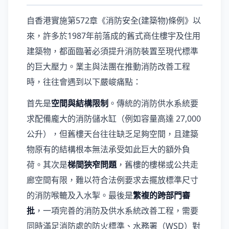
自香港實施第572章《消防安全(建築物)條例》以
來，許多於1987年前落成的舊式商住樓宇及住用
建築物，都面臨著必須提升消防裝置至現代標準
的巨大壓力。業主與法團在推動消防改善工程
時，往往會遇到以下嚴峻痛點：
首先是
空間與結構限制
。傳統的消防供水系統要
求配備龐大的消防儲水缸（例如容量高達 27,000
公升），但舊樓天台往往缺乏足夠空間，且建築
物原有的結構根本無法承受如此巨大的額外負
荷。其次是
梯間狹窄問題
，舊樓的樓梯或公共走
廊空間有限，難以符合法例要求去擺放標準尺寸
的消防喉轆及入水掣。最後是
繁複的跨部門審
批
，一項完善的消防及供水系統改善工程，需要
同時滿足消防處的防火標準、水務署（WSD）對