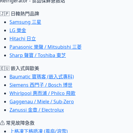
Refrigerator - 食品保鮮急救站
🇯🇵 日韓熱門品牌
Samsung 三星
LG 樂金
Hitachi 日立
Panasonic 樂聲 / Mitsubishi 三菱
Sharp 聲寶 / Toshiba 東芝
🇪🇺 嵌入式與歐美
Baumatic 寶瑪客 (嵌入式專科)
Siemens 西門子 / Bosch 博世
Whirlpool 惠而浦 / Philco 飛歌
Gaggenau / Miele / Sub-Zero
Zanussi 金章 / Electrolux
⚠ 常見故障急救
上格凍下格唔凍 (風扇/溶雪)