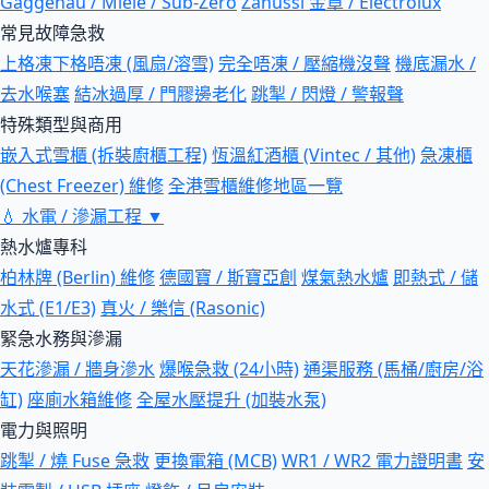
Gaggenau / Miele / Sub-Zero
Zanussi 金章 / Electrolux
常見故障急救
上格凍下格唔凍 (風扇/溶雪)
完全唔凍 / 壓縮機沒聲
機底漏水 /
去水喉塞
結冰過厚 / 門膠邊老化
跳掣 / 閃燈 / 警報聲
特殊類型與商用
嵌入式雪櫃 (拆裝廚櫃工程)
恆溫紅酒櫃 (Vintec / 其他)
急凍櫃
(Chest Freezer) 維修
全港雪櫃維修地區一覽
💧
水電 / 滲漏工程
▼
熱水爐專科
柏林牌 (Berlin) 維修
德國寶 / 斯寶亞創
煤氣熱水爐
即熱式 / 儲
水式 (E1/E3)
真火 / 樂信 (Rasonic)
緊急水務與滲漏
天花滲漏 / 牆身滲水
爆喉急救 (24小時)
通渠服務 (馬桶/廚房/浴
缸)
座廁水箱維修
全屋水壓提升 (加裝水泵)
電力與照明
跳掣 / 燒 Fuse 急救
更換電箱 (MCB)
WR1 / WR2 電力證明書
安