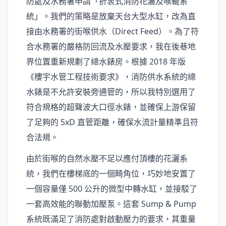
防處及水務署申請「折衷式消防花灑及喉轆系
統」。我們的策略是放棄天台大型水缸，改為直
接由水務署的街喉供水（Direct Feed）。為了符
合水務署的嚴格防回流及水壓要求，我在後巷地
界位置重新規劃了總水錶房。根據 2018 年版
《樓宇水管工程技術要求》，消防供水系統的總
水錶是不允許安裝旁通管的，所以我特別選用了
符合規格的超聲波大口徑水錶，並確保上游保留
了足夠的 5xD 直管距離，確保水流計量精準且符
合法規。
由於街喉的自然水壓不足以應付頂樓的花灑系
統，我們在樓梯底的一個畸角位，巧妙地安置了
一個容量僅 500 公升的微型中轉水缸，並接駁了
一套高效能的聯動加壓泵。這套 Sump & Pump
系統既滿足了消防處對啟動壓力的要求，其重量