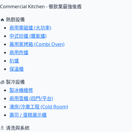
Commercial Kitchen - 餐飲業最強後盾
🔥 熱廚設備
商用電磁爐 (大功率)
中式炒爐 (鑊氣爐)
萬用蒸烤箱 (Combi Oven)
商用炸爐
扒爐
保溫櫃
🧊 製冷設備
製冰機維修
商用雪櫃 (四門/平台)
凍房/冷庫工程 (Cold Room)
壽司 / 蛋糕展示櫃
🚿 清洗與系統