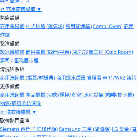
40+ 品牌... →
🍴
商用廚房設備
▼
熱廚設備
商用電磁爐
中式炒爐 (鑊氣爐)
萬用蒸烤箱 (Combi Oven)
商用
炸爐
製冷設備
製冰機維修
商用雪櫃 (四門/平台)
凍房/冷庫工程 (Cold Room)
壽司 / 蛋糕展示櫃
清洗與系統
商用洗碗機 (揭蓋/輸送帶)
商用運水煙罩
食環署 WR1/WR2 諮詢
更多設備
商用洗碗機
食品機械 (切肉/攪拌/真空)
水吧設備 (咖啡/開水機)
抽氣/通風系統清洗
🧺
洗衣機維修
▼
歐韓熱門品牌
Siemens 西門子 (E18代碼)
Samsung 三星 (故障碼)
LG 樂金 (直