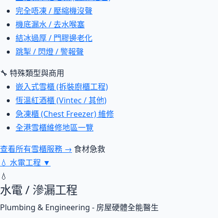
完全唔凍 / 壓縮機沒聲
機底漏水 / 去水喉塞
結冰過厚 / 門膠邊老化
跳掣 / 閃燈 / 警報聲
🔧 特殊類型與商用
嵌入式雪櫃 (拆裝廚櫃工程)
恆溫紅酒櫃 (Vintec / 其他)
急凍櫃 (Chest Freezer) 維修
全港雪櫃維修地區一覽
查看所有雪櫃服務 →
食材急救
💧
水電工程
▼
💧
水電 / 滲漏工程
Plumbing & Engineering - 房屋硬體全能醫生