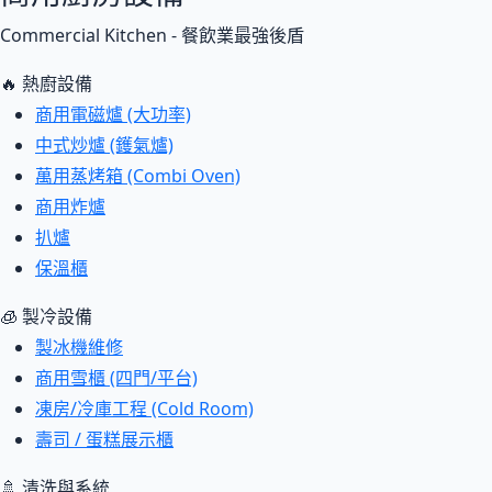
Commercial Kitchen - 餐飲業最強後盾
🔥 熱廚設備
商用電磁爐 (大功率)
中式炒爐 (鑊氣爐)
萬用蒸烤箱 (Combi Oven)
商用炸爐
扒爐
保溫櫃
🧊 製冷設備
製冰機維修
商用雪櫃 (四門/平台)
凍房/冷庫工程 (Cold Room)
壽司 / 蛋糕展示櫃
🚿 清洗與系統