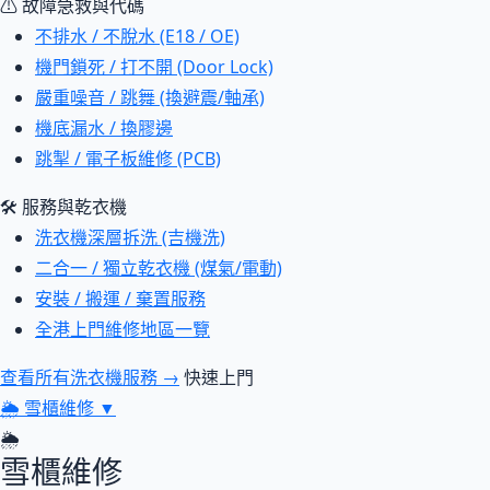
⚠ 故障急救與代碼
不排水 / 不脫水 (E18 / OE)
機門鎖死 / 打不開 (Door Lock)
嚴重噪音 / 跳舞 (換避震/軸承)
機底漏水 / 換膠邊
跳掣 / 電子板維修 (PCB)
🛠 服務與乾衣機
洗衣機深層拆洗 (吉機洗)
二合一 / 獨立乾衣機 (煤氣/電動)
安裝 / 搬運 / 棄置服務
全港上門維修地區一覽
查看所有洗衣機服務 →
快速上門
🌦
雪櫃維修
▼
🌦
雪櫃維修