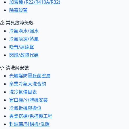
加雪種 (R22/R410A/R32)
除霉殺菌
⚠ 常見故障急救
冷氣滴水/漏水
冷氣唔凍/熱風
噪音/達達聲
閃燈/故障代碼
💦 清洗與安裝
光觸媒防霉殺菌塗層
商業冷氣大洗合約
洗冷氣價目表
窗口機/分體機安裝
冷氣拆機與搬位
專業搭棚/免搭棚工程
封玻璃/封鋁板/洗窿