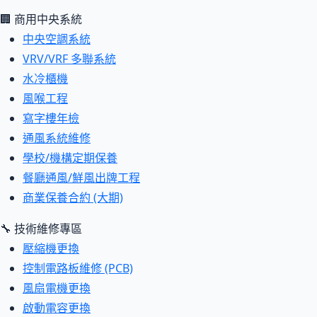
🏢 商用中央系統
中央空調系統
VRV/VRF 多聯系統
水冷櫃機
風喉工程
寫字樓年檢
通風系統維修
學校/機構定期保養
餐廳通風/鮮風出牌工程
商業保養合約 (大期)
🔧 技術維修專區
壓縮機更換
控制電路板維修 (PCB)
風扇電機更換
啟動電容更換