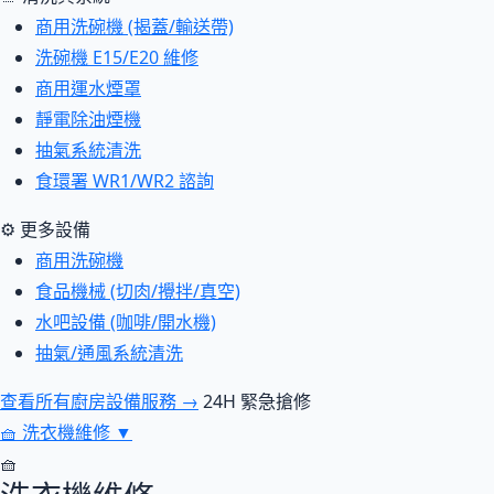
商用洗碗機 (揭蓋/輸送帶)
洗碗機 E15/E20 維修
商用運水煙罩
靜電除油煙機
抽氣系統清洗
食環署 WR1/WR2 諮詢
⚙ 更多設備
商用洗碗機
食品機械 (切肉/攪拌/真空)
水吧設備 (咖啡/開水機)
抽氣/通風系統清洗
查看所有廚房設備服務 →
24H 緊急搶修
🧺
洗衣機維修
▼
🧺