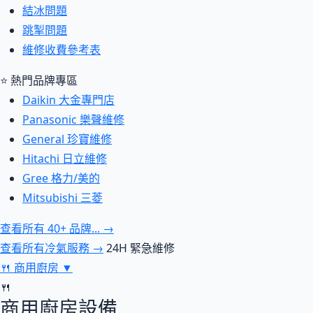
結冰問題
跳掣問題
維修收費參考表
⭐ 熱門品牌專區
Daikin 大金專門店
Panasonic 樂聲維修
General 珍寶維修
Hitachi 日立維修
Gree 格力/美的
Mitsubishi 三菱
查看所有 40+ 品牌... →
查看所有冷氣服務 →
24H 緊急維修
🍴
商用廚房
▼
🍴
商用廚房設備