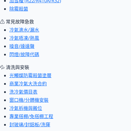
加雪種 (R22/R410A/R32)
除霉殺菌
⚠ 常見故障急救
冷氣滴水/漏水
冷氣唔凍/熱風
噪音/達達聲
閃燈/故障代碼
💦 清洗與安裝
光觸媒防霉殺菌塗層
商業冷氣大洗合約
洗冷氣價目表
窗口機/分體機安裝
冷氣拆機與搬位
專業搭棚/免搭棚工程
封玻璃/封鋁板/洗窿