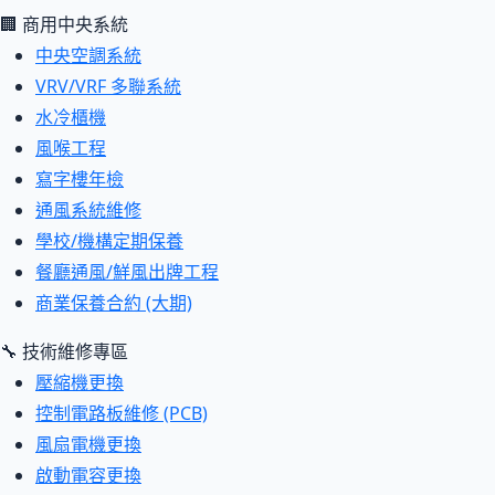
🏢 商用中央系統
中央空調系統
VRV/VRF 多聯系統
水冷櫃機
風喉工程
寫字樓年檢
通風系統維修
學校/機構定期保養
餐廳通風/鮮風出牌工程
商業保養合約 (大期)
🔧 技術維修專區
壓縮機更換
控制電路板維修 (PCB)
風扇電機更換
啟動電容更換