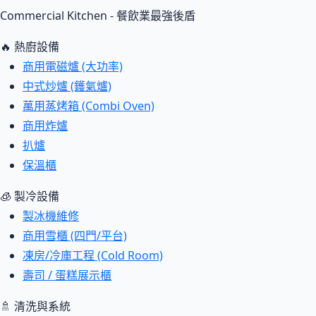
Commercial Kitchen - 餐飲業最強後盾
🔥 熱廚設備
商用電磁爐 (大功率)
中式炒爐 (鑊氣爐)
萬用蒸烤箱 (Combi Oven)
商用炸爐
扒爐
保溫櫃
🧊 製冷設備
製冰機維修
商用雪櫃 (四門/平台)
凍房/冷庫工程 (Cold Room)
壽司 / 蛋糕展示櫃
🚿 清洗與系統