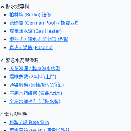
🔥 熱水爐專科
柏林牌 (Berlin) 維修
德國寶 (German Pool) / 斯寶亞創
煤氣熱水爐 (Gas Heater)
即熱式 / 儲水式 (E1/E3 代碼)
真火 / 樂信 (Rasonic)
💧 緊急水務與滲漏
天花滲漏 / 牆身滲水檢測
爆喉急救 (24小時上門)
通渠服務 (馬桶/廚房/浴缸)
座廁水箱維修 (波曲/漏水)
全屋水壓提升 (加裝水泵)
⚡ 電力與照明
跳掣 / 燒 Fuse 急救
更換電箱 (MCB) / 漏電斷路器