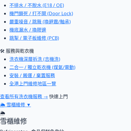
不排水 / 不脫水 (E18 / OE)
機門鎖死 / 打不開 (Door Lock)
嚴重噪音 / 跳舞 (換避震/軸承)
機底漏水 / 換膠邊
跳掣 / 電子板維修 (PCB)
🛠 服務與乾衣機
洗衣機深層拆洗 (吉機洗)
二合一 / 獨立乾衣機 (煤氣/電動)
安裝 / 搬運 / 棄置服務
全港上門維修地區一覽
查看所有洗衣機服務 →
快速上門
🌦
雪櫃維修
▼
🌦
雪櫃維修