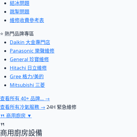
結冰問題
跳掣問題
維修收費參考表
⭐ 熱門品牌專區
Daikin 大金專門店
Panasonic 樂聲維修
General 珍寶維修
Hitachi 日立維修
Gree 格力/美的
Mitsubishi 三菱
查看所有 40+ 品牌... →
查看所有冷氣服務 →
24H 緊急維修
🍴
商用廚房
▼
🍴
商用廚房設備