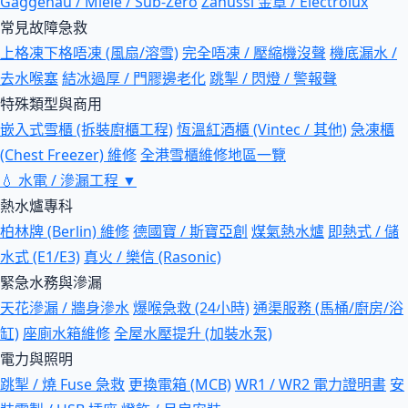
Gaggenau / Miele / Sub-Zero
Zanussi 金章 / Electrolux
常見故障急救
上格凍下格唔凍 (風扇/溶雪)
完全唔凍 / 壓縮機沒聲
機底漏水 /
去水喉塞
結冰過厚 / 門膠邊老化
跳掣 / 閃燈 / 警報聲
特殊類型與商用
嵌入式雪櫃 (拆裝廚櫃工程)
恆溫紅酒櫃 (Vintec / 其他)
急凍櫃
(Chest Freezer) 維修
全港雪櫃維修地區一覽
💧
水電 / 滲漏工程
▼
熱水爐專科
柏林牌 (Berlin) 維修
德國寶 / 斯寶亞創
煤氣熱水爐
即熱式 / 儲
水式 (E1/E3)
真火 / 樂信 (Rasonic)
緊急水務與滲漏
天花滲漏 / 牆身滲水
爆喉急救 (24小時)
通渠服務 (馬桶/廚房/浴
缸)
座廁水箱維修
全屋水壓提升 (加裝水泵)
電力與照明
跳掣 / 燒 Fuse 急救
更換電箱 (MCB)
WR1 / WR2 電力證明書
安