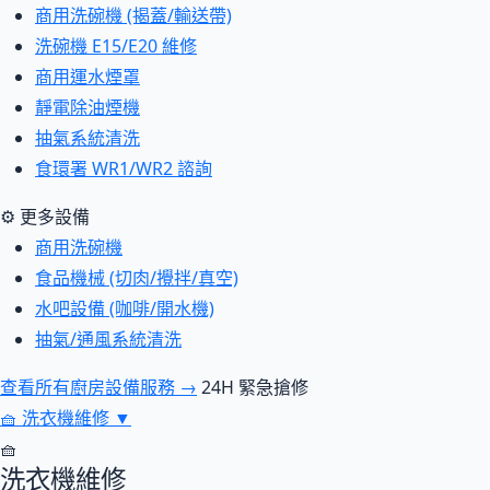
商用洗碗機 (揭蓋/輸送帶)
洗碗機 E15/E20 維修
商用運水煙罩
靜電除油煙機
抽氣系統清洗
食環署 WR1/WR2 諮詢
⚙ 更多設備
商用洗碗機
食品機械 (切肉/攪拌/真空)
水吧設備 (咖啡/開水機)
抽氣/通風系統清洗
查看所有廚房設備服務 →
24H 緊急搶修
🧺
洗衣機維修
▼
🧺
洗衣機維修