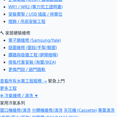
WR1 / WR2 (電力完工證明書)
安裝電掣 / USB 插座 / 拖電位
燈飾 / 吊扇安裝工程
🔨 家居硬裝維修
電子鎖維修 (Samsung/Yale)
鋁窗維修 (窗鉸/手掣/驗窗)
鑽牆與掛牆工程 (避開暗喉)
傢俬代客安裝 (淘寶/IKEA)
更換門鉸 / 趟門路軌
查看所有水電工程服務 →
緊急上門
更多工程
❄
冷氣維修 / 清洗
▼
家用冷氣系列
窗口機維修/清洗
分體機維修/清洗
天花機 (Cassette)
專業清洗