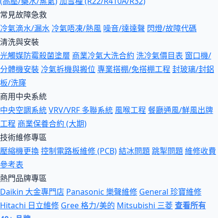
(高壓/藥水/蒸氣)
加雪種 (R22/R410A/R32)
常見故障急救
冷氣滴水/漏水
冷氣唔凍/熱風
噪音/達達聲
閃燈/故障代碼
清洗與安裝
光觸媒防霉殺菌塗層
商業冷氣大洗合約
洗冷氣價目表
窗口機/
分體機安裝
冷氣拆機與搬位
專業搭棚/免搭棚工程
封玻璃/封鋁
板/洗窿
商用中央系統
中央空調系統
VRV/VRF 多聯系統
風喉工程
餐廳通風/鮮風出牌
工程
商業保養合約 (大期)
技術維修專區
壓縮機更換
控制電路板維修 (PCB)
結冰問題
跳掣問題
維修收費
參考表
熱門品牌專區
Daikin 大金專門店
Panasonic 樂聲維修
General 珍寶維修
Hitachi 日立維修
Gree 格力/美的
Mitsubishi 三菱
查看所有