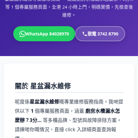
等 1 個專屬服務頁面，全港 24 小時上門，明碼實價，先檢查後
維修。
WhatsApp 84028970
致電 3742 8790
關於 星盆漏水維修
呢度係
星盆漏水維修
嘅專業維修服務指南。我哋提
供以下
1
個專屬服務頁面，涵蓋
廚房水槽漏水怎
麼辦？3分…
等多種品牌、型號與故障排除方案。
請揀啱你嘅情況，直接 click 入詳細頁面查詢報