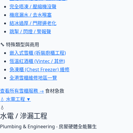
完全唔凍 / 壓縮機沒聲
機底漏水 / 去水喉塞
結冰過厚 / 門膠邊老化
跳掣 / 閃燈 / 警報聲
🔧 特殊類型與商用
嵌入式雪櫃 (拆裝廚櫃工程)
恆溫紅酒櫃 (Vintec / 其他)
急凍櫃 (Chest Freezer) 維修
全港雪櫃維修地區一覽
查看所有雪櫃服務 →
食材急救
💧
水電工程
▼
💧
水電 / 滲漏工程
Plumbing & Engineering - 房屋硬體全能醫生