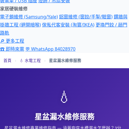
裝電掣 / USB 插座
燈飾 / 吊扇安裝
家居硬裝維修
電子鎖維修 (Samsung/Yale)
鋁窗維修 (窗鉸/手掣/驗窗)
鑽牆與
掛牆工程 (避開暗喉)
傢俬代客安裝 (淘寶/IKEA)
更換門鉸 / 趟門
路軌
🔎 更多工程
☎ 即時來電
💬 WhatsApp 84028970
首頁
›
💧 水電工程
›
星盆漏水維修服務
💧
星盆漏水維修服務
星盆漏水維修專業維修指南 — 涵蓋廚房水槽漏水怎麼辦？3分…