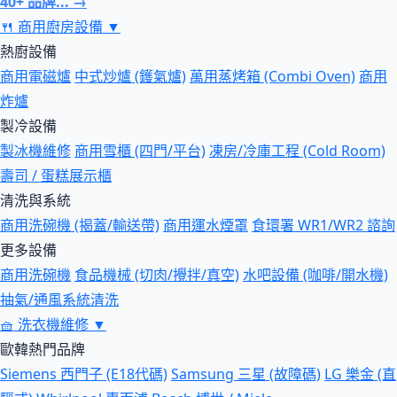
40+ 品牌... →
🍴
商用廚房設備
▼
熱廚設備
商用電磁爐
中式炒爐 (鑊氣爐)
萬用蒸烤箱 (Combi Oven)
商用
炸爐
製冷設備
製冰機維修
商用雪櫃 (四門/平台)
凍房/冷庫工程 (Cold Room)
壽司 / 蛋糕展示櫃
清洗與系統
商用洗碗機 (揭蓋/輸送帶)
商用運水煙罩
食環署 WR1/WR2 諮詢
更多設備
商用洗碗機
食品機械 (切肉/攪拌/真空)
水吧設備 (咖啡/開水機)
抽氣/通風系統清洗
🧺
洗衣機維修
▼
歐韓熱門品牌
Siemens 西門子 (E18代碼)
Samsung 三星 (故障碼)
LG 樂金 (直