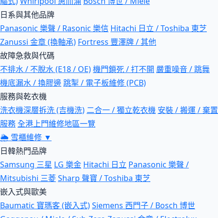
驅式)
Whirlpool 惠而浦
Bosch 博世 / Miele
日系與其他品牌
Panasonic 樂聲 / Rasonic 樂信
Hitachi 日立 / Toshiba 東芝
Zanussi 金章 (換軸承)
Fortress 豐澤牌 / 其他
故障急救與代碼
不排水 / 不脫水 (E18 / OE)
機門鎖死 / 打不開
嚴重噪音 / 跳舞
機底漏水 / 換膠邊
跳掣 / 電子板維修 (PCB)
服務與乾衣機
洗衣機深層拆洗 (吉機洗)
二合一 / 獨立乾衣機
安裝 / 搬運 / 棄置
服務
全港上門維修地區一覽
🌦
雪櫃維修
▼
日韓熱門品牌
Samsung 三星
LG 樂金
Hitachi 日立
Panasonic 樂聲 /
Mitsubishi 三菱
Sharp 聲寶 / Toshiba 東芝
嵌入式與歐美
Baumatic 寶瑪客 (嵌入式)
Siemens 西門子 / Bosch 博世