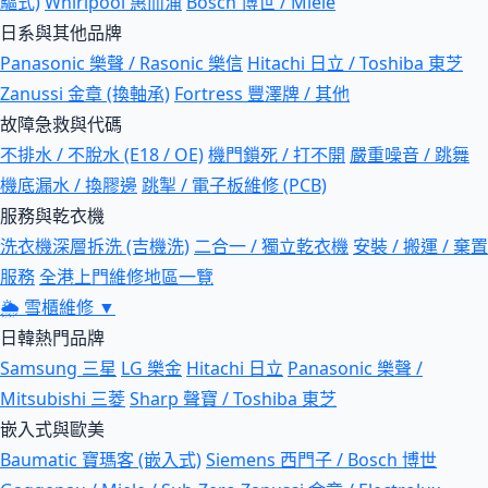
驅式)
Whirlpool 惠而浦
Bosch 博世 / Miele
日系與其他品牌
Panasonic 樂聲 / Rasonic 樂信
Hitachi 日立 / Toshiba 東芝
Zanussi 金章 (換軸承)
Fortress 豐澤牌 / 其他
故障急救與代碼
不排水 / 不脫水 (E18 / OE)
機門鎖死 / 打不開
嚴重噪音 / 跳舞
機底漏水 / 換膠邊
跳掣 / 電子板維修 (PCB)
服務與乾衣機
洗衣機深層拆洗 (吉機洗)
二合一 / 獨立乾衣機
安裝 / 搬運 / 棄置
服務
全港上門維修地區一覽
🌦
雪櫃維修
▼
日韓熱門品牌
Samsung 三星
LG 樂金
Hitachi 日立
Panasonic 樂聲 /
Mitsubishi 三菱
Sharp 聲寶 / Toshiba 東芝
嵌入式與歐美
Baumatic 寶瑪客 (嵌入式)
Siemens 西門子 / Bosch 博世