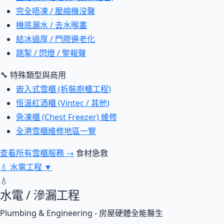
完全唔凍 / 壓縮機沒聲
機底漏水 / 去水喉塞
結冰過厚 / 門膠邊老化
跳掣 / 閃燈 / 警報聲
🔧 特殊類型與商用
嵌入式雪櫃 (拆裝廚櫃工程)
恆溫紅酒櫃 (Vintec / 其他)
急凍櫃 (Chest Freezer) 維修
全港雪櫃維修地區一覽
查看所有雪櫃服務 →
食材急救
💧
水電工程
▼
💧
水電 / 滲漏工程
Plumbing & Engineering - 房屋硬體全能醫生