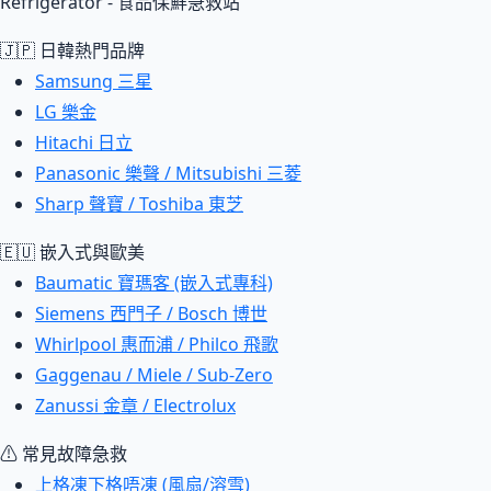
Refrigerator - 食品保鮮急救站
🇯🇵 日韓熱門品牌
Samsung 三星
LG 樂金
Hitachi 日立
Panasonic 樂聲 / Mitsubishi 三菱
Sharp 聲寶 / Toshiba 東芝
🇪🇺 嵌入式與歐美
Baumatic 寶瑪客 (嵌入式專科)
Siemens 西門子 / Bosch 博世
Whirlpool 惠而浦 / Philco 飛歌
Gaggenau / Miele / Sub-Zero
Zanussi 金章 / Electrolux
⚠ 常見故障急救
上格凍下格唔凍 (風扇/溶雪)