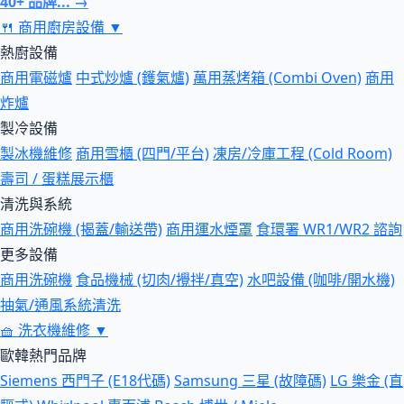
40+ 品牌... →
🍴
商用廚房設備
▼
熱廚設備
商用電磁爐
中式炒爐 (鑊氣爐)
萬用蒸烤箱 (Combi Oven)
商用
炸爐
製冷設備
製冰機維修
商用雪櫃 (四門/平台)
凍房/冷庫工程 (Cold Room)
壽司 / 蛋糕展示櫃
清洗與系統
商用洗碗機 (揭蓋/輸送帶)
商用運水煙罩
食環署 WR1/WR2 諮詢
更多設備
商用洗碗機
食品機械 (切肉/攪拌/真空)
水吧設備 (咖啡/開水機)
抽氣/通風系統清洗
🧺
洗衣機維修
▼
歐韓熱門品牌
Siemens 西門子 (E18代碼)
Samsung 三星 (故障碼)
LG 樂金 (直