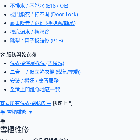
不排水 / 不脫水 (E18 / OE)
機門鎖死 / 打不開 (Door Lock)
嚴重噪音 / 跳舞 (換避震/軸承)
機底漏水 / 換膠邊
跳掣 / 電子板維修 (PCB)
🛠 服務與乾衣機
洗衣機深層拆洗 (吉機洗)
二合一 / 獨立乾衣機 (煤氣/電動)
安裝 / 搬運 / 棄置服務
全港上門維修地區一覽
查看所有洗衣機服務 →
快速上門
🌦
雪櫃維修
▼
🌦
雪櫃維修