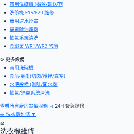
商用洗碗機 (揭蓋/輸送帶)
洗碗機 E15/E20 維修
商用運水煙罩
靜電除油煙機
抽氣系統清洗
食環署 WR1/WR2 諮詢
⚙ 更多設備
商用洗碗機
食品機械 (切肉/攪拌/真空)
水吧設備 (咖啡/開水機)
抽氣/通風系統清洗
查看所有廚房設備服務 →
24H 緊急搶修
🧺
洗衣機維修
▼
🧺
洗衣機維修