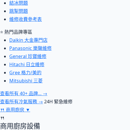
結冰問題
跳掣問題
維修收費參考表
⭐ 熱門品牌專區
Daikin 大金專門店
Panasonic 樂聲維修
General 珍寶維修
Hitachi 日立維修
Gree 格力/美的
Mitsubishi 三菱
查看所有 40+ 品牌... →
查看所有冷氣服務 →
24H 緊急維修
🍴
商用廚房
▼
🍴
商用廚房設備