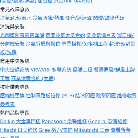
(高壓/藥水/蒸氣)
加雪種 (R22/R410A/R32)
常見故障急救
冷氣滴水/漏水
冷氣唔凍/熱風
噪音/達達聲
閃燈/故障代碼
清洗與安裝
光觸媒防霉殺菌塗層
商業冷氣大洗合約
洗冷氣價目表
窗口機/
分體機安裝
冷氣拆機與搬位
專業搭棚/免搭棚工程
封玻璃/封鋁
板/洗窿
商用中央系統
中央空調系統
VRV/VRF 多聯系統
風喉工程
餐廳通風/鮮風出牌
工程
商業保養合約 (大期)
技術維修專區
壓縮機更換
控制電路板維修 (PCB)
結冰問題
跳掣問題
維修收費
參考表
熱門品牌專區
Daikin 大金專門店
Panasonic 樂聲維修
General 珍寶維修
Hitachi 日立維修
Gree 格力/美的
Mitsubishi 三菱
查看所有