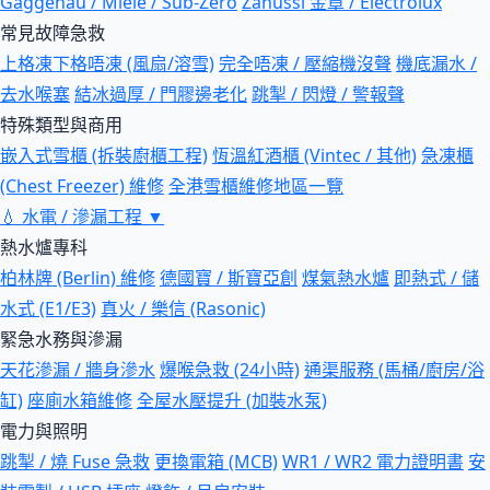
Gaggenau / Miele / Sub-Zero
Zanussi 金章 / Electrolux
常見故障急救
上格凍下格唔凍 (風扇/溶雪)
完全唔凍 / 壓縮機沒聲
機底漏水 /
去水喉塞
結冰過厚 / 門膠邊老化
跳掣 / 閃燈 / 警報聲
特殊類型與商用
嵌入式雪櫃 (拆裝廚櫃工程)
恆溫紅酒櫃 (Vintec / 其他)
急凍櫃
(Chest Freezer) 維修
全港雪櫃維修地區一覽
💧
水電 / 滲漏工程
▼
熱水爐專科
柏林牌 (Berlin) 維修
德國寶 / 斯寶亞創
煤氣熱水爐
即熱式 / 儲
水式 (E1/E3)
真火 / 樂信 (Rasonic)
緊急水務與滲漏
天花滲漏 / 牆身滲水
爆喉急救 (24小時)
通渠服務 (馬桶/廚房/浴
缸)
座廁水箱維修
全屋水壓提升 (加裝水泵)
電力與照明
跳掣 / 燒 Fuse 急救
更換電箱 (MCB)
WR1 / WR2 電力證明書
安