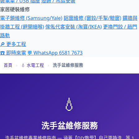
裝電掣 / USB 插座
燈飾 / 吊扇安裝
家居硬裝維修
電子鎖維修 (Samsung/Yale)
鋁窗維修 (窗鉸/手掣/驗窗)
鑽牆與
掛牆工程 (避開暗喉)
傢俬代客安裝 (淘寶/IKEA)
更換門鉸 / 趟門
路軌
🔎 更多工程
☎ 即時來電
💬 WhatsApp 6581 7673
首頁
›
💧 水電工程
›
洗手盆維修服務
💧
洗手盆維修服務
洗手盆維修專業維修指南 — 涵蓋【DIY教學】自己更換洗…等 1