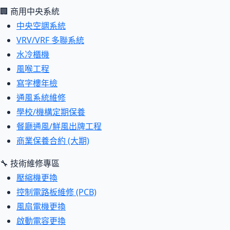
🏢 商用中央系統
中央空調系統
VRV/VRF 多聯系統
水冷櫃機
風喉工程
寫字樓年檢
通風系統維修
學校/機構定期保養
餐廳通風/鮮風出牌工程
商業保養合約 (大期)
🔧 技術維修專區
壓縮機更換
控制電路板維修 (PCB)
風扇電機更換
啟動電容更換