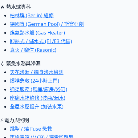
🔥 熱水爐專科
柏林牌 (Berlin) 維修
德國寶 (German Pool) / 斯寶亞創
煤氣熱水爐 (Gas Heater)
即熱式 / 儲水式 (E1/E3 代碼)
真火 / 樂信 (Rasonic)
💧 緊急水務與滲漏
天花滲漏 / 牆身滲水檢測
爆喉急救 (24小時上門)
通渠服務 (馬桶/廚房/浴缸)
座廁水箱維修 (波曲/漏水)
全屋水壓提升 (加裝水泵)
⚡ 電力與照明
跳掣 / 燒 Fuse 急救
更換電箱 (MCB) / 漏電斷路器