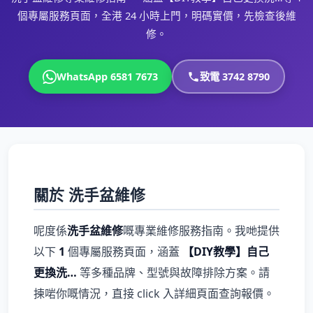
個專屬服務頁面，全港 24 小時上門，明碼實價，先檢查後維
修。
WhatsApp 6581 7673
致電 3742 8790
關於 洗手盆維修
呢度係
洗手盆維修
嘅專業維修服務指南。我哋提供
以下
1
個專屬服務頁面，涵蓋
【DIY教學】自己
更換洗…
等多種品牌、型號與故障排除方案。請
揀啱你嘅情況，直接 click 入詳細頁面查詢報價。