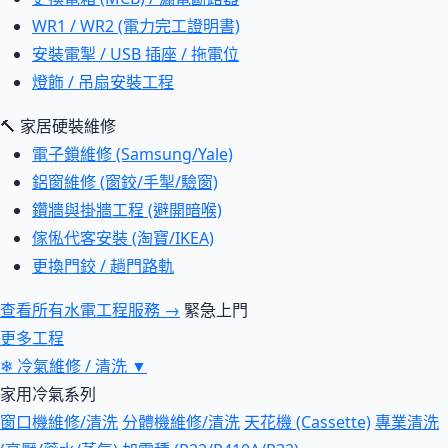
WR1 / WR2 (電力完工證明書)
安裝電掣 / USB 插座 / 拖電位
燈飾 / 吊扇安裝工程
🔨 家居硬裝維修
電子鎖維修 (Samsung/Yale)
鋁窗維修 (窗鉸/手掣/驗窗)
鑽牆與掛牆工程 (避開暗喉)
傢俬代客安裝 (淘寶/IKEA)
更換門鉸 / 趟門路軌
查看所有水電工程服務 →
緊急上門
更多工程
❄
冷氣維修 / 清洗
▼
家用冷氣系列
窗口機維修/清洗
分體機維修/清洗
天花機 (Cassette)
專業清洗