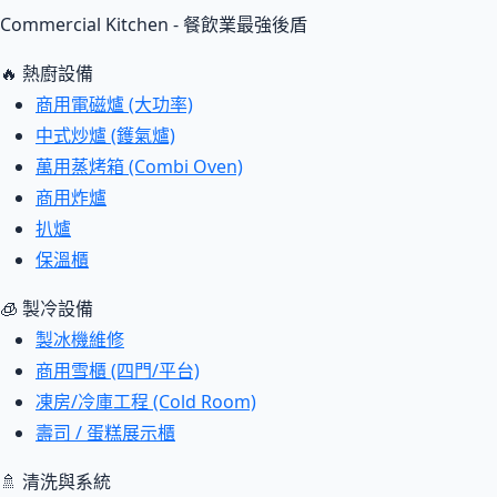
Commercial Kitchen - 餐飲業最強後盾
🔥 熱廚設備
商用電磁爐 (大功率)
中式炒爐 (鑊氣爐)
萬用蒸烤箱 (Combi Oven)
商用炸爐
扒爐
保溫櫃
🧊 製冷設備
製冰機維修
商用雪櫃 (四門/平台)
凍房/冷庫工程 (Cold Room)
壽司 / 蛋糕展示櫃
🚿 清洗與系統