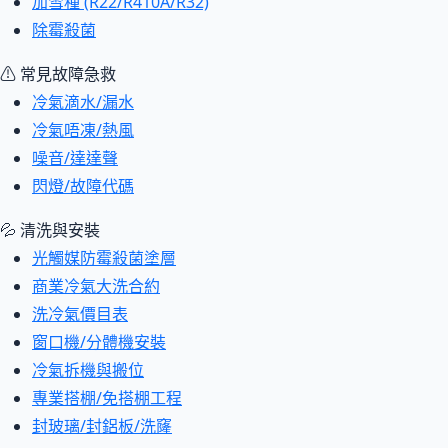
加雪種 (R22/R410A/R32)
除霉殺菌
⚠ 常見故障急救
冷氣滴水/漏水
冷氣唔凍/熱風
噪音/達達聲
閃燈/故障代碼
💦 清洗與安裝
光觸媒防霉殺菌塗層
商業冷氣大洗合約
洗冷氣價目表
窗口機/分體機安裝
冷氣拆機與搬位
專業搭棚/免搭棚工程
封玻璃/封鋁板/洗窿