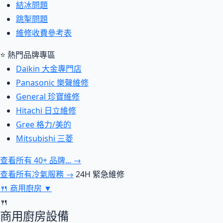
結冰問題
跳掣問題
維修收費參考表
⭐ 熱門品牌專區
Daikin 大金專門店
Panasonic 樂聲維修
General 珍寶維修
Hitachi 日立維修
Gree 格力/美的
Mitsubishi 三菱
查看所有 40+ 品牌... →
查看所有冷氣服務 →
24H 緊急維修
🍴
商用廚房
▼
🍴
商用廚房設備