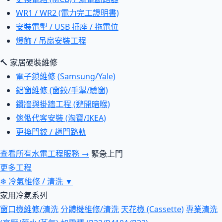
WR1 / WR2 (電力完工證明書)
安裝電掣 / USB 插座 / 拖電位
燈飾 / 吊扇安裝工程
🔨 家居硬裝維修
電子鎖維修 (Samsung/Yale)
鋁窗維修 (窗鉸/手掣/驗窗)
鑽牆與掛牆工程 (避開暗喉)
傢俬代客安裝 (淘寶/IKEA)
更換門鉸 / 趟門路軌
查看所有水電工程服務 →
緊急上門
更多工程
❄
冷氣維修 / 清洗
▼
家用冷氣系列
窗口機維修/清洗
分體機維修/清洗
天花機 (Cassette)
專業清洗