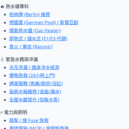
🔥 熱水爐專科
柏林牌 (Berlin) 維修
德國寶 (German Pool) / 斯寶亞創
煤氣熱水爐 (Gas Heater)
即熱式 / 儲水式 (E1/E3 代碼)
真火 / 樂信 (Rasonic)
💧 緊急水務與滲漏
天花滲漏 / 牆身滲水檢測
爆喉急救 (24小時上門)
通渠服務 (馬桶/廚房/浴缸)
座廁水箱維修 (波曲/漏水)
全屋水壓提升 (加裝水泵)
⚡ 電力與照明
跳掣 / 燒 Fuse 急救
更換電箱 (MCB) / 漏電斷路器