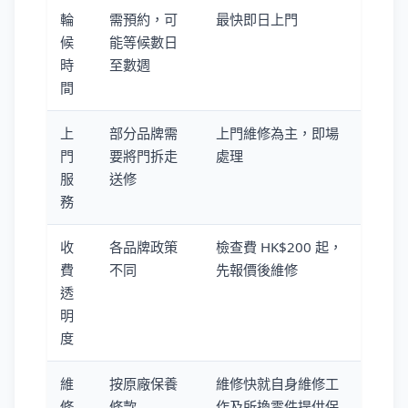
輪
需預約，可
最快即日上門
候
能等候數日
時
至數週
間
上
部分品牌需
上門維修為主，即場
門
要將門拆走
處理
服
送修
務
收
各品牌政策
檢查費 HK$200 起，
費
不同
先報價後維修
透
明
度
維
按原廠保養
維修快就自身維修工
修
條款
作及所換零件提供保