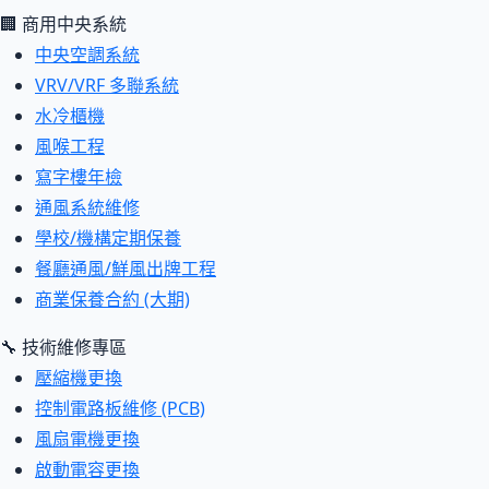
🏢 商用中央系統
中央空調系統
VRV/VRF 多聯系統
水冷櫃機
風喉工程
寫字樓年檢
通風系統維修
學校/機構定期保養
餐廳通風/鮮風出牌工程
商業保養合約 (大期)
🔧 技術維修專區
壓縮機更換
控制電路板維修 (PCB)
風扇電機更換
啟動電容更換