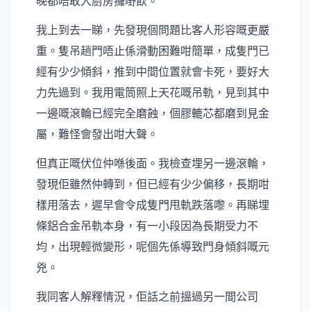
晚都唔敢入廚房攞嘢飲。
我上到去一睇，先發現個問題比客人形容嘅更嚴
重。隻吊趟門唔止係滑動困難咁簡單，成隻門已
經有少少傾斜，推到中間位置就會卡死，要好大
力先過到。我用電筒照上天花嘅吊軌，見到其中
一邊嘅滾輪已經完全磨蝕，個膠轆芯都磨到見金
屬，難怪會發出咁大聲。
但真正嘅伏位仲喺後面。我檢查埋另一邊滾輪，
發現佢雖然仲轉到，但已經有少少偏移，長期咁
樣用落去，遲早會令成隻門甩軌跌落嚟。再睇埋
條鋁合金吊軌本身，有一小段因為長期受力不
均，出現輕微變形，呢個先係導致門身傾斜嘅元
兇。
我同客人解釋情況，佢話之前搵過另一間公司