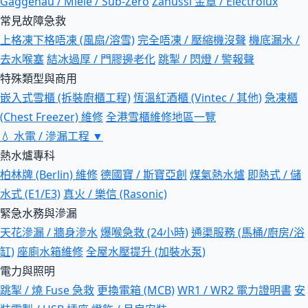
Gaggenau / Miele / Sub-Zero
Zanussi 金章 / Electrolux
常見故障急救
上格凍下格唔凍 (風扇/溶雪)
完全唔凍 / 壓縮機沒聲
機底漏水 /
去水喉塞
結冰過厚 / 門膠邊老化
跳掣 / 閃燈 / 警報聲
特殊類型與商用
嵌入式雪櫃 (拆裝廚櫃工程)
恆溫紅酒櫃 (Vintec / 其他)
急凍櫃
(Chest Freezer) 維修
全港雪櫃維修地區一覽
💧
水電 / 滲漏工程
▼
熱水爐專科
柏林牌 (Berlin) 維修
德國寶 / 斯寶亞創
煤氣熱水爐
即熱式 / 儲
水式 (E1/E3)
真火 / 樂信 (Rasonic)
緊急水務與滲漏
天花滲漏 / 牆身滲水
爆喉急救 (24小時)
通渠服務 (馬桶/廚房/浴
缸)
座廁水箱維修
全屋水壓提升 (加裝水泵)
電力與照明
跳掣 / 燒 Fuse 急救
更換電箱 (MCB)
WR1 / WR2 電力證明書
安