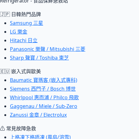
Refrigerator - 食品保鮮急救站
🇯🇵 日韓熱門品牌
Samsung 三星
LG 樂金
Hitachi 日立
Panasonic 樂聲 / Mitsubishi 三菱
Sharp 聲寶 / Toshiba 東芝
🇪🇺 嵌入式與歐美
Baumatic 寶瑪客 (嵌入式專科)
Siemens 西門子 / Bosch 博世
Whirlpool 惠而浦 / Philco 飛歌
Gaggenau / Miele / Sub-Zero
Zanussi 金章 / Electrolux
⚠ 常見故障急救
上格凍下格唔凍 (風扇/溶雪)