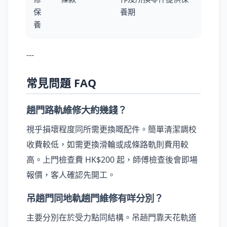
保
養期
養
---
常見問題 FAQ
趟門路軌維修大約幾錢？
視乎損壞程度同所需更換嘅配件。簡單清潔調校
收費較低，如需更換滑輪或成條路軌則費用較
高。上門檢查費 HK$200 起，師傅檢查後會即場
報價，客人確認先開工。
吊趟門同地軌趟門維修有咩分別？
主要分別在於受力點同結構。吊趟門靠天花軌道