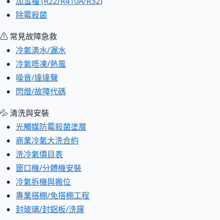
加雪種 (R22/R410A/R32)
除霉殺菌
⚠ 常見故障急救
冷氣滴水/漏水
冷氣唔凍/熱風
噪音/達達聲
閃燈/故障代碼
💦 清洗與安裝
光觸媒防霉殺菌塗層
商業冷氣大洗合約
洗冷氣價目表
窗口機/分體機安裝
冷氣拆機與搬位
專業搭棚/免搭棚工程
封玻璃/封鋁板/洗窿