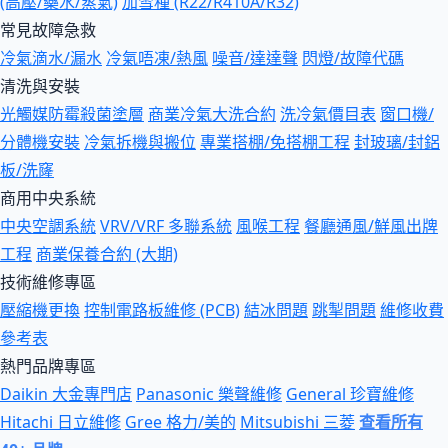
(高壓/藥水/蒸氣)
加雪種 (R22/R410A/R32)
常見故障急救
冷氣滴水/漏水
冷氣唔凍/熱風
噪音/達達聲
閃燈/故障代碼
清洗與安裝
光觸媒防霉殺菌塗層
商業冷氣大洗合約
洗冷氣價目表
窗口機/
分體機安裝
冷氣拆機與搬位
專業搭棚/免搭棚工程
封玻璃/封鋁
板/洗窿
商用中央系統
中央空調系統
VRV/VRF 多聯系統
風喉工程
餐廳通風/鮮風出牌
工程
商業保養合約 (大期)
技術維修專區
壓縮機更換
控制電路板維修 (PCB)
結冰問題
跳掣問題
維修收費
參考表
熱門品牌專區
Daikin 大金專門店
Panasonic 樂聲維修
General 珍寶維修
Hitachi 日立維修
Gree 格力/美的
Mitsubishi 三菱
查看所有