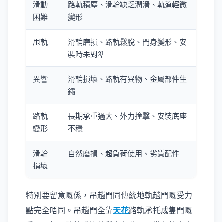
滑動
路軌積塵、滑輪缺乏潤滑、軌道輕微
困難
變形
甩軌
滑輪磨損、路軌鬆脫、門身變形、安
裝時未對準
異響
滑輪損壞、路軌有異物、金屬部件生
鏽
路軌
長期承重過大、外力撞擊、安裝底座
變形
不穩
滑輪
自然磨損、超負荷使用、劣質配件
損壞
特別要留意嘅係，吊趟門同傳統地軌趟門嘅受力
點完全唔同。吊趟門全靠
天花
路軌承托成隻門嘅