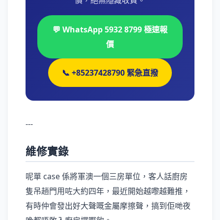
價，絕無隱藏收費。
💬 WhatsApp 5932 8799 極速報
價
📞 +85237428790 緊急直撥
---
維修實錄
呢單 case 係將軍澳一個三房單位，客人話廚房
隻吊趟門用咗大約四年，最近開始越嚟越難推，
有時仲會發出好大聲嘅金屬摩擦聲，搞到佢哋夜