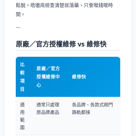
鬆脫。唔徹底檢查清楚就落藥，只會嘥錢嘥時
間。
---
原廠／官方授權維修 vs 維修快
比
原廠／官方
較
授權維修中
維修快
項
心
目
適
通常只處理
各品牌、各款式趟門
用
原品牌產品
路軌都接
範
圍