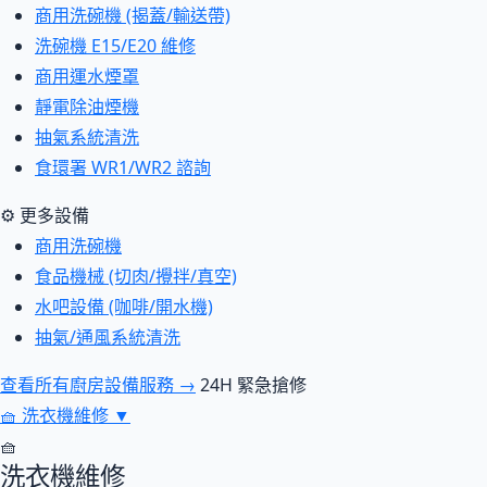
商用洗碗機 (揭蓋/輸送帶)
洗碗機 E15/E20 維修
商用運水煙罩
靜電除油煙機
抽氣系統清洗
食環署 WR1/WR2 諮詢
⚙ 更多設備
商用洗碗機
食品機械 (切肉/攪拌/真空)
水吧設備 (咖啡/開水機)
抽氣/通風系統清洗
查看所有廚房設備服務 →
24H 緊急搶修
🧺
洗衣機維修
▼
🧺
洗衣機維修