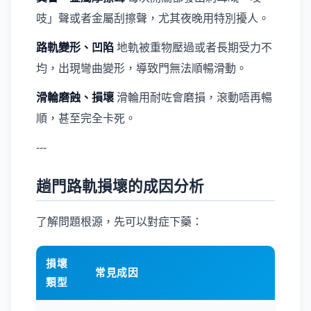
吱」聲或者金屬刮擦聲，尤其夜晚用特別擾人。
路軌變形、凹陷
地軌被重物壓過或者長期受力不
均，出現彎曲變形，導致門無法順暢滑動。
滑輪磨蝕、損壞
滑輪用耐咗會磨損，滾動唔再暢
順，甚至完全卡死。
---
趟門路軌損壞的成因分析
了解問題根源，先可以對症下藥：
損壞
常見成因
類型