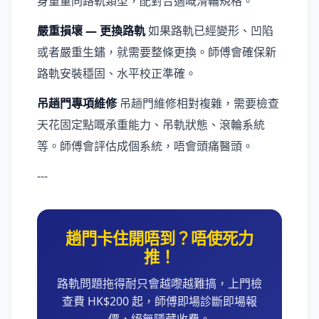
身重量同路軌類型，配對合適嘅滑輪規格。
嚴重損壞 — 更換路軌
如果路軌已經變形、凹陷
或者嚴重生鏽，就需要整條更換。師傅會確保新
路軌安裝穩固、水平校正準確。
吊趟門專項維修
吊趟門維修相對複雜，需要檢查
天花固定點嘅承重能力、吊軌狀態、滾輪系統
等。師傅會評估成個系統，唔會頭痛醫頭。
---
趟門卡住開唔到？唔使死力
推！
路軌問題拖得耐只會越嚟越難搞，上門檢
查費 HK$200 起，師傅即場診斷即場報