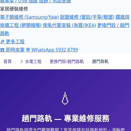
裝電掣 / USB 插座
燈飾 / 吊扇安裝
家居硬裝維修
電子鎖維修 (Samsung/Yale)
鋁窗維修 (窗鉸/手掣/驗窗)
鑽牆與
掛牆工程 (避開暗喉)
傢俬代客安裝 (淘寶/IKEA)
更換門鉸 / 趟門
路軌
🔎 更多工程
☎ 即時來電
💬 WhatsApp 5932 8799
首頁
›
💧 水電工程
›
更換門鉸/趟門路軌
›
趟門路軌
💧
趟門路軌 — 專業維修服務
趟門路軌損壞令門難開難關？常見故障包括路軌變形、滑輪磨