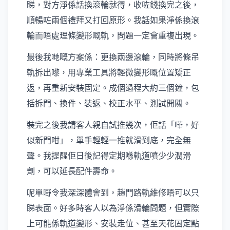
睇，對方淨係話換滾輪就得，收咗錢換完之後，
順暢咗兩個禮拜又打回原形。我話如果淨係換滾
輪而唔處理條變形嘅軌，問題一定會重複出現。
最後我哋嘅方案係：更換兩邊滾輪，同時將條吊
軌拆出嚟，用專業工具將輕微變形嘅位置矯正
返，再重新安裝固定。成個過程大約三個鐘，包
括拆門、換件、裝返、校正水平、測試開關。
裝完之後我請客人親自試推幾次，佢話「嘩，好
似新門咁」，單手輕輕一推就滑到底，完全無
聲。我提醒佢日後記得定期喺軌道噴少少潤滑
劑，可以延長配件壽命。
呢單嘢令我深深體會到，趟門路軌維修唔可以只
睇表面。好多時客人以為淨係滑輪問題，但實際
上可能係軌道變形、安裝走位、甚至天花固定點