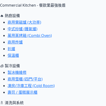
Commercial Kitchen - 餐飲業最強後盾
🔥 熱廚設備
商用電磁爐 (大功率)
中式炒爐 (鑊氣爐)
萬用蒸烤箱 (Combi Oven)
商用炸爐
扒爐
保溫櫃
🧊 製冷設備
製冰機維修
商用雪櫃 (四門/平台)
凍房/冷庫工程 (Cold Room)
壽司 / 蛋糕展示櫃
🚿 清洗與系統