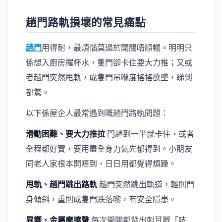
趟門路軌損壞的常見痛點
趟門
用得耐，最煩惱莫過於開關唔順暢。明明只
係想入廚房攞杯水，隻門卻卡住要大力推；又或
者趟門突然甩軌，成隻門吊喺度搖搖欲墜，睇到
都驚。
以下係屋企人最常遇到嘅趟門路軌問題：
滑動困難、要大力推拉
門趟到一半就卡住，或者
全程都好實，要用盡全身力氣先郁得到。小朋友
同老人家根本開唔到，日日用都覺得煩躁。
甩軌、趟門跳出路軌
趟門突然跳出軌道，輕則門
身傾斜，重則成隻門跌落嚟，有安全隱患。
異響、金屬摩擦聲
每次開關都發出刺耳嘅「吱