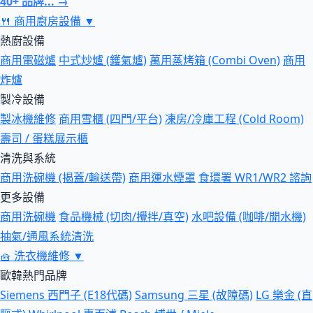
40+ 品牌... →
🍴
商用廚房設備
▼
熱廚設備
商用電磁爐
中式炒爐 (鑊氣爐)
萬用蒸烤箱 (Combi Oven)
商用
炸爐
製冷設備
製冰機維修
商用雪櫃 (四門/平台)
凍房/冷庫工程 (Cold Room)
壽司 / 蛋糕展示櫃
清洗與系統
商用洗碗機 (揭蓋/輸送帶)
商用運水煙罩
食環署 WR1/WR2 諮詢
更多設備
商用洗碗機
食品機械 (切肉/攪拌/真空)
水吧設備 (咖啡/開水機)
抽氣/通風系統清洗
🧺
洗衣機維修
▼
歐韓熱門品牌
Siemens 西門子 (E18代碼)
Samsung 三星 (故障碼)
LG 樂金 (直