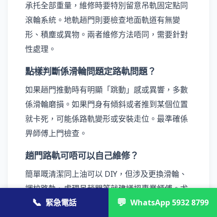
承托全部重量，維修時要特別留意吊軌固定點同
滾輪系統。地軌趟門則要檢查地面軌道有無變
形、積塵或異物。兩者維修方法唔同，需要針對
性處理。
點樣判斷係滑輪問題定路軌問題？
如果趟門推動時有明顯「跳動」感或異響，多數
係滑輪磨損。如果門身有傾斜或者推到某個位置
就卡死，可能係路軌變形或安裝走位。最準確係
畀師傅上門檢查。
趟門路軌可唔可以自己維修？
簡單嘅清潔同上油可以 DIY，但涉及更換滑輪、
調校路軌、處理吊趟門等就建議搵專業師傅。尤
📞
💬
緊急電話
WhatsApp 5932 8799
其吊趟門如果處理不當，有機會令成隻門跌落