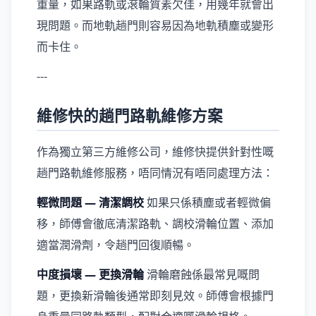
重量，如果路軌或滾輪質素欠佳，用幾年就會出
現問題。而地軌趟門則容易因為地軌積塵或變形
而卡住。
---
維修快的趟門路軌維修方案
作為獨立第三方維修公司，維修快提供針對性嘅
趟門路軌維修服務，唔同情況有唔同處理方法：
輕微問題 — 清潔調校
如果只係積塵或者輕微偏
移，師傅會徹底清潔路軌、調校滑輪位置、添加
適當潤滑劑，令趟門回復順暢。
中度損壞 — 更換滑輪
滑輪磨蝕係最常見嘅問
題，更換新滑輪後通常即刻見效。師傅會根據門