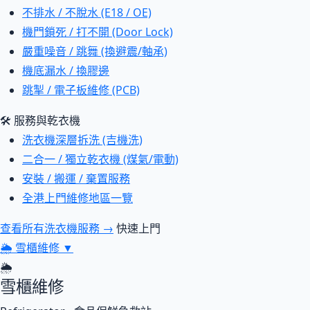
不排水 / 不脫水 (E18 / OE)
機門鎖死 / 打不開 (Door Lock)
嚴重噪音 / 跳舞 (換避震/軸承)
機底漏水 / 換膠邊
跳掣 / 電子板維修 (PCB)
🛠 服務與乾衣機
洗衣機深層拆洗 (吉機洗)
二合一 / 獨立乾衣機 (煤氣/電動)
安裝 / 搬運 / 棄置服務
全港上門維修地區一覽
查看所有洗衣機服務 →
快速上門
🌦
雪櫃維修
▼
🌦
雪櫃維修