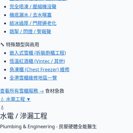
完全唔凍 / 壓縮機沒聲
機底漏水 / 去水喉塞
結冰過厚 / 門膠邊老化
跳掣 / 閃燈 / 警報聲
🔧 特殊類型與商用
嵌入式雪櫃 (拆裝廚櫃工程)
恆溫紅酒櫃 (Vintec / 其他)
急凍櫃 (Chest Freezer) 維修
全港雪櫃維修地區一覽
查看所有雪櫃服務 →
食材急救
💧
水電工程
▼
💧
水電 / 滲漏工程
Plumbing & Engineering - 房屋硬體全能醫生