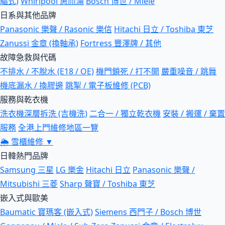
驅式)
Whirlpool 惠而浦
Bosch 博世 / Miele
日系與其他品牌
Panasonic 樂聲 / Rasonic 樂信
Hitachi 日立 / Toshiba 東芝
Zanussi 金章 (換軸承)
Fortress 豐澤牌 / 其他
故障急救與代碼
不排水 / 不脫水 (E18 / OE)
機門鎖死 / 打不開
嚴重噪音 / 跳舞
機底漏水 / 換膠邊
跳掣 / 電子板維修 (PCB)
服務與乾衣機
洗衣機深層拆洗 (吉機洗)
二合一 / 獨立乾衣機
安裝 / 搬運 / 棄置
服務
全港上門維修地區一覽
🌦
雪櫃維修
▼
日韓熱門品牌
Samsung 三星
LG 樂金
Hitachi 日立
Panasonic 樂聲 /
Mitsubishi 三菱
Sharp 聲寶 / Toshiba 東芝
嵌入式與歐美
Baumatic 寶瑪客 (嵌入式)
Siemens 西門子 / Bosch 博世