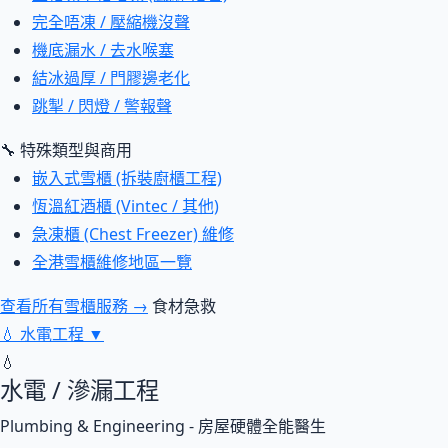
完全唔凍 / 壓縮機沒聲
機底漏水 / 去水喉塞
結冰過厚 / 門膠邊老化
跳掣 / 閃燈 / 警報聲
🔧 特殊類型與商用
嵌入式雪櫃 (拆裝廚櫃工程)
恆溫紅酒櫃 (Vintec / 其他)
急凍櫃 (Chest Freezer) 維修
全港雪櫃維修地區一覽
查看所有雪櫃服務 →
食材急救
💧
水電工程
▼
💧
水電 / 滲漏工程
Plumbing & Engineering - 房屋硬體全能醫生