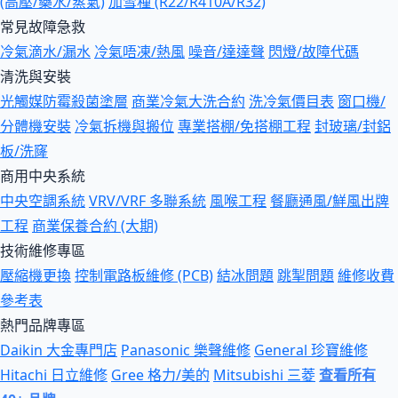
(高壓/藥水/蒸氣)
加雪種 (R22/R410A/R32)
常見故障急救
冷氣滴水/漏水
冷氣唔凍/熱風
噪音/達達聲
閃燈/故障代碼
清洗與安裝
光觸媒防霉殺菌塗層
商業冷氣大洗合約
洗冷氣價目表
窗口機/
分體機安裝
冷氣拆機與搬位
專業搭棚/免搭棚工程
封玻璃/封鋁
板/洗窿
商用中央系統
中央空調系統
VRV/VRF 多聯系統
風喉工程
餐廳通風/鮮風出牌
工程
商業保養合約 (大期)
技術維修專區
壓縮機更換
控制電路板維修 (PCB)
結冰問題
跳掣問題
維修收費
參考表
熱門品牌專區
Daikin 大金專門店
Panasonic 樂聲維修
General 珍寶維修
Hitachi 日立維修
Gree 格力/美的
Mitsubishi 三菱
查看所有