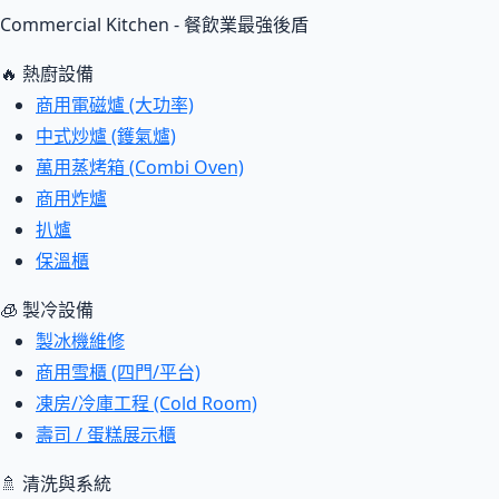
Commercial Kitchen - 餐飲業最強後盾
🔥 熱廚設備
商用電磁爐 (大功率)
中式炒爐 (鑊氣爐)
萬用蒸烤箱 (Combi Oven)
商用炸爐
扒爐
保溫櫃
🧊 製冷設備
製冰機維修
商用雪櫃 (四門/平台)
凍房/冷庫工程 (Cold Room)
壽司 / 蛋糕展示櫃
🚿 清洗與系統