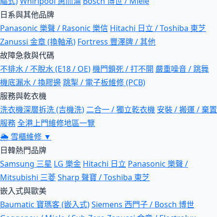
驅式)
Whirlpool 惠而浦
Bosch 博世 / Miele
日系與其他品牌
Panasonic 樂聲 / Rasonic 樂信
Hitachi 日立 / Toshiba 東芝
Zanussi 金章 (換軸承)
Fortress 豐澤牌 / 其他
故障急救與代碼
不排水 / 不脫水 (E18 / OE)
機門鎖死 / 打不開
嚴重噪音 / 跳舞
機底漏水 / 換膠邊
跳掣 / 電子板維修 (PCB)
服務與乾衣機
洗衣機深層拆洗 (吉機洗)
二合一 / 獨立乾衣機
安裝 / 搬運 / 棄置
服務
全港上門維修地區一覽
🌦
雪櫃維修
▼
日韓熱門品牌
Samsung 三星
LG 樂金
Hitachi 日立
Panasonic 樂聲 /
Mitsubishi 三菱
Sharp 聲寶 / Toshiba 東芝
嵌入式與歐美
Baumatic 寶瑪客 (嵌入式)
Siemens 西門子 / Bosch 博世