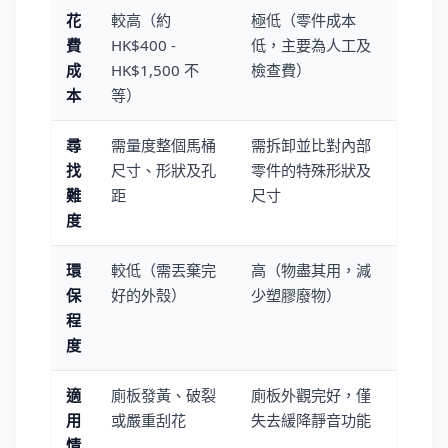
花
較高（約
極低（零件成本
費
HK$400 -
低，主要為人工及
成
HK$1,500 不
檢查費）
本
等）
尋
需量度整個馬桶
需拆卸並比對內部
找
尺寸、形狀及孔
零件的特殊形狀及
難
距
尺寸
度
環
較低（需丟棄完
高（物盡其用，減
保
好的外殼）
少塑膠廢物）
程
度
適
廁板發黃、破裂
廁板外觀完好，僅
用
或嚴重刮花
失去緩降靜音功能
情