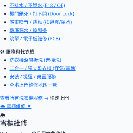
不排水 / 不脫水 (E18 / OE)
機門鎖死 / 打不開 (Door Lock)
嚴重噪音 / 跳舞 (換避震/軸承)
機底漏水 / 換膠邊
跳掣 / 電子板維修 (PCB)
🛠 服務與乾衣機
洗衣機深層拆洗 (吉機洗)
二合一 / 獨立乾衣機 (煤氣/電動)
安裝 / 搬運 / 棄置服務
全港上門維修地區一覽
查看所有洗衣機服務 →
快速上門
🌦
雪櫃維修
▼
🌦
雪櫃維修