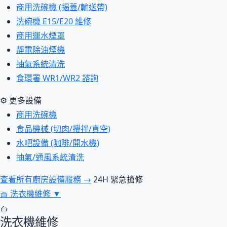
商用洗碗機 (揭蓋/輸送帶)
洗碗機 E15/E20 維修
商用運水煙罩
靜電除油煙機
抽氣系統清洗
食環署 WR1/WR2 諮詢
⚙ 更多設備
商用洗碗機
食品機械 (切肉/攪拌/真空)
水吧設備 (咖啡/開水機)
抽氣/通風系統清洗
查看所有廚房設備服務 →
24H 緊急搶修
🧺
洗衣機維修
▼
🧺
洗衣機維修