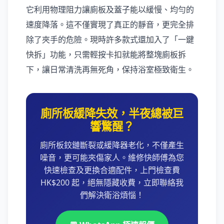
它利用物理阻力讓廁板及蓋子能以緩慢、均勻的
速度降落。這不僅實現了真正的靜音，更完全排
除了夾手的危險。現時許多款式還加入了「一鍵
快拆」功能，只需輕按卡扣就能將整塊廁板拆
下，讓日常清洗再無死角，保持浴室極致衛生。
廁所板緩降失效，半夜總被巨
響驚醒？
廁所板鉸鏈斷裂或緩降器老化，不僅產生
噪音，更可能夾傷家人。維修快師傅為您
快速檢查及更換合適配件，上門檢查費
HK$200 起，絕無隱藏收費，立即聯絡我
們解決衛浴煩惱！