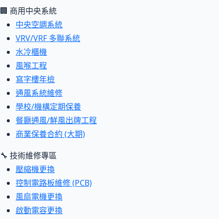
🏢 商用中央系統
中央空調系統
VRV/VRF 多聯系統
水冷櫃機
風喉工程
寫字樓年檢
通風系統維修
學校/機構定期保養
餐廳通風/鮮風出牌工程
商業保養合約 (大期)
🔧 技術維修專區
壓縮機更換
控制電路板維修 (PCB)
風扇電機更換
啟動電容更換