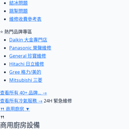
結冰問題
跳掣問題
維修收費參考表
⭐ 熱門品牌專區
Daikin 大金專門店
Panasonic 樂聲維修
General 珍寶維修
Hitachi 日立維修
Gree 格力/美的
Mitsubishi 三菱
查看所有 40+ 品牌... →
查看所有冷氣服務 →
24H 緊急維修
🍴
商用廚房
▼
🍴
商用廚房設備