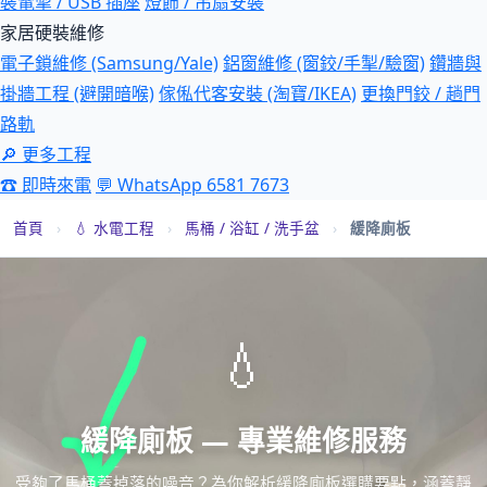
裝電掣 / USB 插座
燈飾 / 吊扇安裝
家居硬裝維修
電子鎖維修 (Samsung/Yale)
鋁窗維修 (窗鉸/手掣/驗窗)
鑽牆與
掛牆工程 (避開暗喉)
傢俬代客安裝 (淘寶/IKEA)
更換門鉸 / 趟門
路軌
🔎 更多工程
☎ 即時來電
💬 WhatsApp 6581 7673
首頁
›
💧 水電工程
›
馬桶 / 浴缸 / 洗手盆
›
緩降廁板
💧
緩降廁板 — 專業維修服務
受夠了馬桶蓋掉落的噪音？為你解析緩降廁板選購要點，涵蓋靜