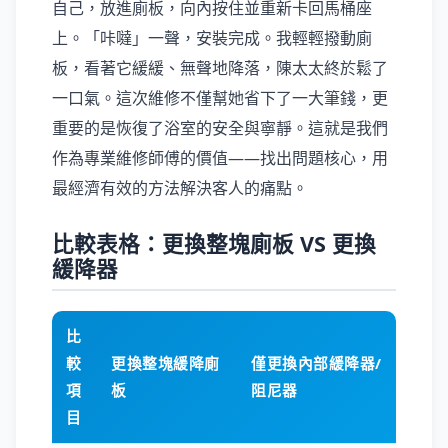
自己，放進廁板，向內按住並重新卡回馬桶座
上。「咔噠」一聲，安裝完成。我輕輕撥動廁
板，看著它緩緩、無聲地降落，陳太太終於鬆了
一口氣。這次維修不僅幫她省下了一大筆錢，更
重要的是恢復了浴室的安全與寧靜。這就是我們
作為專業維修師傅的價值——找出問題核心，用
最經濟有效的方法解決客人的痛點。
比較表格：更換整塊廁板 VS 更換
緩降器
比
較
更換整塊緩降廁
僅更換內部緩降器/
項
板
阻尼器
目