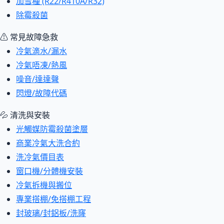
加雪種 (R22/R410A/R32)
除霉殺菌
⚠ 常見故障急救
冷氣滴水/漏水
冷氣唔凍/熱風
噪音/達達聲
閃燈/故障代碼
💦 清洗與安裝
光觸媒防霉殺菌塗層
商業冷氣大洗合約
洗冷氣價目表
窗口機/分體機安裝
冷氣拆機與搬位
專業搭棚/免搭棚工程
封玻璃/封鋁板/洗窿