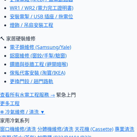
WR1 / WR2 (電力完工證明書)
安裝電掣 / USB 插座 / 拖電位
燈飾 / 吊扇安裝工程
🔨 家居硬裝維修
電子鎖維修 (Samsung/Yale)
鋁窗維修 (窗鉸/手掣/驗窗)
鑽牆與掛牆工程 (避開暗喉)
傢俬代客安裝 (淘寶/IKEA)
更換門鉸 / 趟門路軌
查看所有水電工程服務 →
緊急上門
更多工程
❄
冷氣維修 / 清洗
▼
家用冷氣系列
窗口機維修/清洗
分體機維修/清洗
天花機 (Cassette)
專業清洗