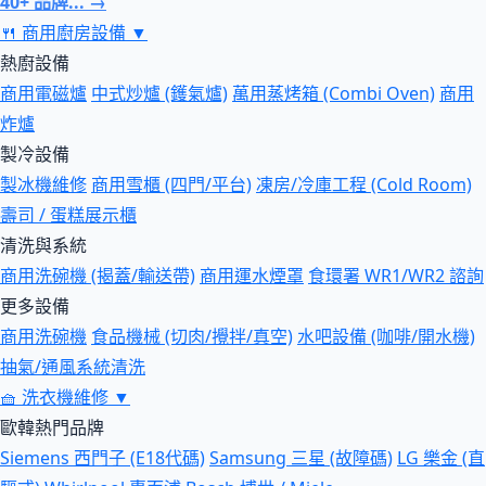
40+ 品牌... →
🍴
商用廚房設備
▼
熱廚設備
商用電磁爐
中式炒爐 (鑊氣爐)
萬用蒸烤箱 (Combi Oven)
商用
炸爐
製冷設備
製冰機維修
商用雪櫃 (四門/平台)
凍房/冷庫工程 (Cold Room)
壽司 / 蛋糕展示櫃
清洗與系統
商用洗碗機 (揭蓋/輸送帶)
商用運水煙罩
食環署 WR1/WR2 諮詢
更多設備
商用洗碗機
食品機械 (切肉/攪拌/真空)
水吧設備 (咖啡/開水機)
抽氣/通風系統清洗
🧺
洗衣機維修
▼
歐韓熱門品牌
Siemens 西門子 (E18代碼)
Samsung 三星 (故障碼)
LG 樂金 (直