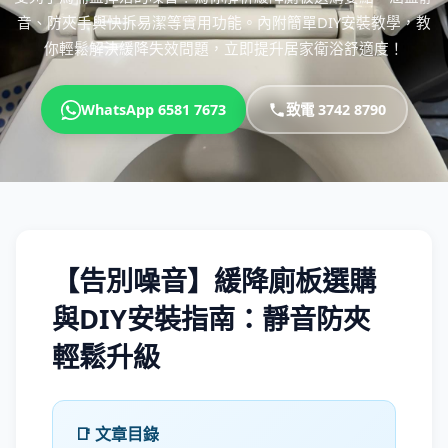
音、防夾手與快拆易潔等實用功能。內附簡單DIY安裝教學，教
你輕鬆解決緩降失效問題，立即提升居家衛浴舒適度！
WhatsApp 6581 7673
致電 3742 8790
【告別噪音】緩降廁板選購
與DIY安裝指南：靜音防夾
輕鬆升級
📑 文章目錄