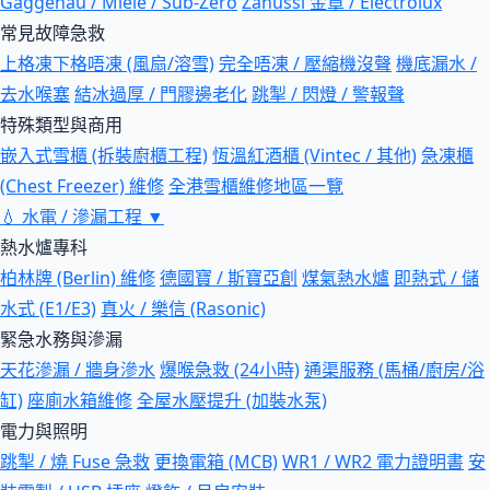
Gaggenau / Miele / Sub-Zero
Zanussi 金章 / Electrolux
常見故障急救
上格凍下格唔凍 (風扇/溶雪)
完全唔凍 / 壓縮機沒聲
機底漏水 /
去水喉塞
結冰過厚 / 門膠邊老化
跳掣 / 閃燈 / 警報聲
特殊類型與商用
嵌入式雪櫃 (拆裝廚櫃工程)
恆溫紅酒櫃 (Vintec / 其他)
急凍櫃
(Chest Freezer) 維修
全港雪櫃維修地區一覽
💧
水電 / 滲漏工程
▼
熱水爐專科
柏林牌 (Berlin) 維修
德國寶 / 斯寶亞創
煤氣熱水爐
即熱式 / 儲
水式 (E1/E3)
真火 / 樂信 (Rasonic)
緊急水務與滲漏
天花滲漏 / 牆身滲水
爆喉急救 (24小時)
通渠服務 (馬桶/廚房/浴
缸)
座廁水箱維修
全屋水壓提升 (加裝水泵)
電力與照明
跳掣 / 燒 Fuse 急救
更換電箱 (MCB)
WR1 / WR2 電力證明書
安