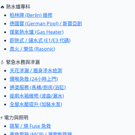
🔥 熱水爐專科
柏林牌 (Berlin) 維修
德國寶 (German Pool) / 斯寶亞創
煤氣熱水爐 (Gas Heater)
即熱式 / 儲水式 (E1/E3 代碼)
真火 / 樂信 (Rasonic)
💧 緊急水務與滲漏
天花滲漏 / 牆身滲水檢測
爆喉急救 (24小時上門)
通渠服務 (馬桶/廚房/浴缸)
座廁水箱維修 (波曲/漏水)
全屋水壓提升 (加裝水泵)
⚡ 電力與照明
跳掣 / 燒 Fuse 急救
更換電箱 (MCB) / 漏電斷路器