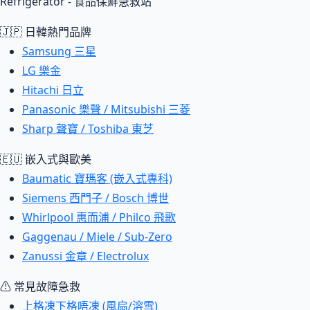
Refrigerator - 食品保鮮急救站
🇯🇵 日韓熱門品牌
Samsung 三星
LG 樂金
Hitachi 日立
Panasonic 樂聲 / Mitsubishi 三菱
Sharp 聲寶 / Toshiba 東芝
🇪🇺 嵌入式與歐美
Baumatic 寶瑪客 (嵌入式專科)
Siemens 西門子 / Bosch 博世
Whirlpool 惠而浦 / Philco 飛歌
Gaggenau / Miele / Sub-Zero
Zanussi 金章 / Electrolux
⚠ 常見故障急救
上格凍下格唔凍 (風扇/溶雪)