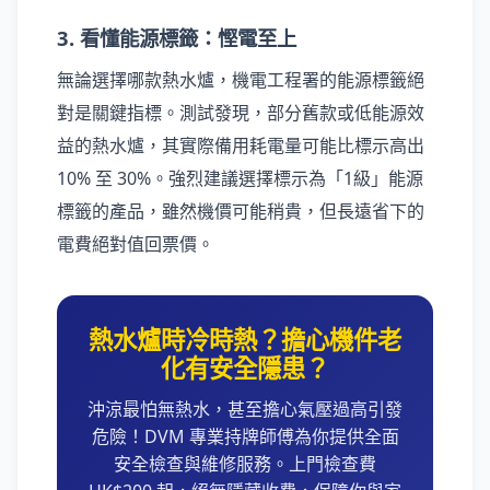
3. 看懂能源標籤：慳電至上
無論選擇哪款熱水爐，機電工程署的能源標籤絕
對是關鍵指標。測試發現，部分舊款或低能源效
益的熱水爐，其實際備用耗電量可能比標示高出
10% 至 30%。強烈建議選擇標示為「1級」能源
標籤的產品，雖然機價可能稍貴，但長遠省下的
電費絕對值回票價。
熱水爐時冷時熱？擔心機件老
化有安全隱患？
沖涼最怕無熱水，甚至擔心氣壓過高引發
危險！DVM 專業持牌師傅為你提供全面
安全檢查與維修服務。上門檢查費