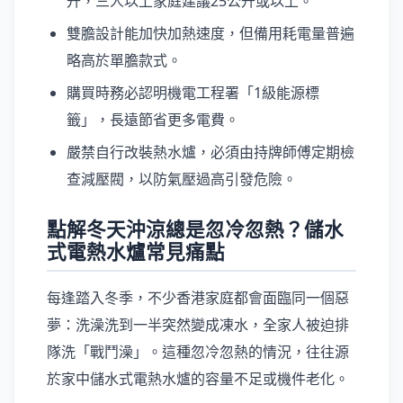
升，三人以上家庭建議25公升或以上。
雙膽設計能加快加熱速度，但備用耗電量普遍
略高於單膽款式。
購買時務必認明機電工程署「1級能源標
籤」，長遠節省更多電費。
嚴禁自行改裝熱水爐，必須由持牌師傅定期檢
查減壓閥，以防氣壓過高引發危險。
點解冬天沖涼總是忽冷忽熱？儲水
式電熱水爐常見痛點
每逢踏入冬季，不少香港家庭都會面臨同一個惡
夢：洗澡洗到一半突然變成凍水，全家人被迫排
隊洗「戰鬥澡」。這種忽冷忽熱的情況，往往源
於家中儲水式電熱水爐的容量不足或機件老化。