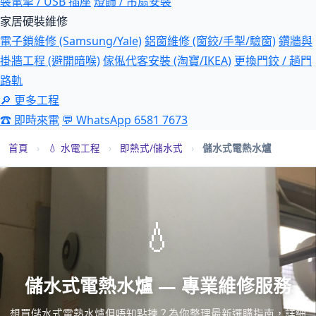
裝電掣 / USB 插座
燈飾 / 吊扇安裝
家居硬裝維修
電子鎖維修 (Samsung/Yale)
鋁窗維修 (窗鉸/手掣/驗窗)
鑽牆與
掛牆工程 (避開暗喉)
傢俬代客安裝 (淘寶/IKEA)
更換門鉸 / 趟門
路軌
🔎 更多工程
☎ 即時來電
💬 WhatsApp 6581 7673
首頁
›
💧 水電工程
›
即熱式/儲水式
›
儲水式電熱水爐
💧
儲水式電熱水爐 — 專業維修服務
想買儲水式電熱水爐但唔知點揀？為你整理最新選購指南，詳細