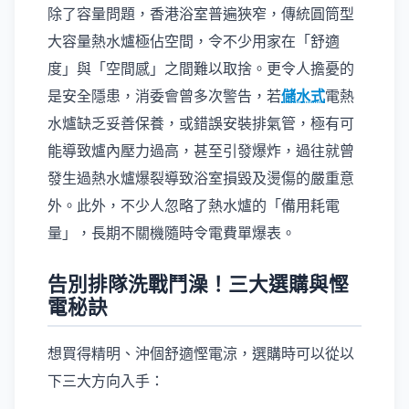
除了容量問題，香港浴室普遍狹窄，傳統圓筒型
大容量熱水爐極佔空間，令不少用家在「舒適
度」與「空間感」之間難以取捨。更令人擔憂的
是安全隱患，消委會曾多次警告，若
儲水式
電熱
水爐缺乏妥善保養，或錯誤安裝排氣管，極有可
能導致爐內壓力過高，甚至引發爆炸，過往就曾
發生過熱水爐爆裂導致浴室損毀及燙傷的嚴重意
外。此外，不少人忽略了熱水爐的「備用耗電
量」，長期不關機隨時令電費單爆表。
告別排隊洗戰鬥澡！三大選購與慳
電秘訣
想買得精明、沖個舒適慳電涼，選購時可以從以
下三大方向入手：