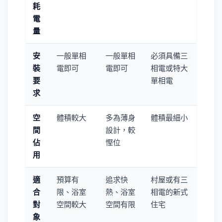
耗
電
量
安
一般單相
一般單相
必須具備三
裝
電即可
電即可
相電或特大
要
單相電
求
空
體積較大
多為薄身
體積最細小
間
設計，較
佔
慳位
用
適
預算有
追求快
村屋或有三
合
限、浴室
熱、浴室
相電的新式
對
空間較大
空間有限
住宅
象