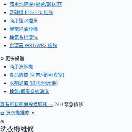
商用洗碗機 (揭蓋/輸送帶)
洗碗機 E15/E20 維修
商用運水煙罩
靜電除油煙機
抽氣系統清洗
食環署 WR1/WR2 諮詢
⚙ 更多設備
商用洗碗機
食品機械 (切肉/攪拌/真空)
水吧設備 (咖啡/開水機)
抽氣/通風系統清洗
查看所有廚房設備服務 →
24H 緊急搶修
🧺
洗衣機維修
▼
🧺
洗衣機維修