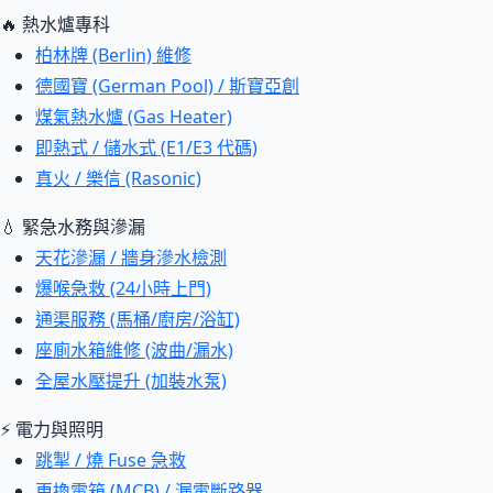
🔥 熱水爐專科
柏林牌 (Berlin) 維修
德國寶 (German Pool) / 斯寶亞創
煤氣熱水爐 (Gas Heater)
即熱式 / 儲水式 (E1/E3 代碼)
真火 / 樂信 (Rasonic)
💧 緊急水務與滲漏
天花滲漏 / 牆身滲水檢測
爆喉急救 (24小時上門)
通渠服務 (馬桶/廚房/浴缸)
座廁水箱維修 (波曲/漏水)
全屋水壓提升 (加裝水泵)
⚡ 電力與照明
跳掣 / 燒 Fuse 急救
更換電箱 (MCB) / 漏電斷路器