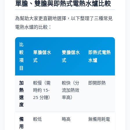
單膽、雙膽與即熱式電熱水爐比較
為幫助大家更直觀地選擇，以下整理了三種常見
電熱水爐的比較：
比
較
單膽儲水
雙膽儲水
即熱式電熱
項
式
式
水爐
目
加
較慢（需
較快（分
即開即熱
熱
時約 15-
流加熱效
速
25 分鐘）
率高）
度
備
較低
略高
無備用耗電
用