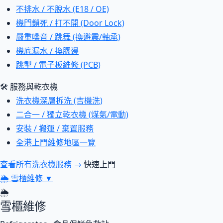
不排水 / 不脫水 (E18 / OE)
機門鎖死 / 打不開 (Door Lock)
嚴重噪音 / 跳舞 (換避震/軸承)
機底漏水 / 換膠邊
跳掣 / 電子板維修 (PCB)
🛠 服務與乾衣機
洗衣機深層拆洗 (吉機洗)
二合一 / 獨立乾衣機 (煤氣/電動)
安裝 / 搬運 / 棄置服務
全港上門維修地區一覽
查看所有洗衣機服務 →
快速上門
🌦
雪櫃維修
▼
🌦
雪櫃維修