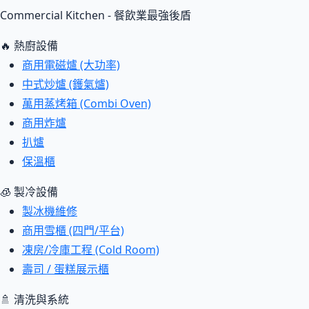
Commercial Kitchen - 餐飲業最強後盾
🔥 熱廚設備
商用電磁爐 (大功率)
中式炒爐 (鑊氣爐)
萬用蒸烤箱 (Combi Oven)
商用炸爐
扒爐
保溫櫃
🧊 製冷設備
製冰機維修
商用雪櫃 (四門/平台)
凍房/冷庫工程 (Cold Room)
壽司 / 蛋糕展示櫃
🚿 清洗與系統