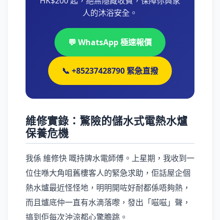
HK$200 起，絕無隱藏收費，保障你與家
人的沐浴安全。
💬 WhatsApp 極速報價
📞 +85237428790 緊急直撥
維修實錄：驚險的儲水式電熱水爐
保養危機
我係 維修快 嘅持牌水電師傅。上星期，我收到一
位住喺大角咀舊樓客人的緊急求助，佢話屋企個
熱水爐最近怪怪地，明明開咗好耐都係唔夠熱，
而且爐底仲一直有水滴落嚟，發出「嗞嗞」聲，
搞到佢每次沖涼都心驚膽跳。