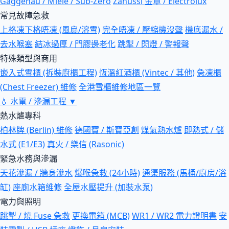
Gaggenau / Miele / Sub-Zero
Zanussi 金章 / Electrolux
常見故障急救
上格凍下格唔凍 (風扇/溶雪)
完全唔凍 / 壓縮機沒聲
機底漏水 /
去水喉塞
結冰過厚 / 門膠邊老化
跳掣 / 閃燈 / 警報聲
特殊類型與商用
嵌入式雪櫃 (拆裝廚櫃工程)
恆溫紅酒櫃 (Vintec / 其他)
急凍櫃
(Chest Freezer) 維修
全港雪櫃維修地區一覽
💧
水電 / 滲漏工程
▼
熱水爐專科
柏林牌 (Berlin) 維修
德國寶 / 斯寶亞創
煤氣熱水爐
即熱式 / 儲
水式 (E1/E3)
真火 / 樂信 (Rasonic)
緊急水務與滲漏
天花滲漏 / 牆身滲水
爆喉急救 (24小時)
通渠服務 (馬桶/廚房/浴
缸)
座廁水箱維修
全屋水壓提升 (加裝水泵)
電力與照明
跳掣 / 燒 Fuse 急救
更換電箱 (MCB)
WR1 / WR2 電力證明書
安