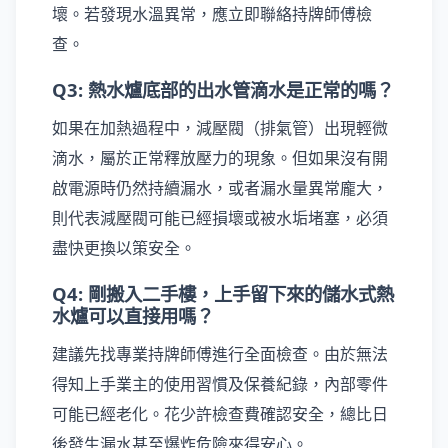
壞。若發現水溫異常，應立即聯絡持牌師傅檢
查。
Q3: 熱水爐底部的出水管滴水是正常的嗎？
如果在加熱過程中，減壓閥（排氣管）出現輕微
滴水，屬於正常釋放壓力的現象。但如果沒有開
啟電源時仍然持續漏水，或者漏水量異常龐大，
則代表減壓閥可能已經損壞或被水垢堵塞，必須
盡快更換以策安全。
Q4: 剛搬入二手樓，上手留下來的儲水式熱
水爐可以直接用嗎？
建議先找專業持牌師傅進行全面檢查。由於無法
得知上手業主的使用習慣及保養紀錄，內部零件
可能已經老化。花少許檢查費確認安全，總比日
後發生漏水甚至爆炸危險來得安心。