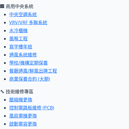
🏢 商用中央系統
中央空調系統
VRV/VRF 多聯系統
水冷櫃機
風喉工程
寫字樓年檢
通風系統維修
學校/機構定期保養
餐廳通風/鮮風出牌工程
商業保養合約 (大期)
🔧 技術維修專區
壓縮機更換
控制電路板維修 (PCB)
風扇電機更換
啟動電容更換