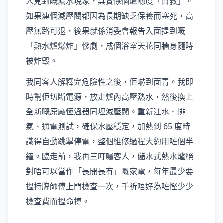
人見到嘅漏水現象，其實係個爐喺度「自救」。
如果連個減壓閥都因為長期缺乏保養而塞死，高
壓無路可退，後果就係消委會報告入面提到嘅
「熱水爐爆炸」慘劇，成個浴室天花同牆身隨時
被炸毀。
我同客人解釋完危險性之後，佢嚇到面青。我即
時幫佢切斷電源，放走爐內高壓熱水，然後換上
全新嘅原廠恆溫器同埋減壓閥。重新注水、排
氣、通電測試，確保水壓穩定，加熱到 65 度時
識得自動跳掣停電，整個維修過程大約用咗個半
鐘。臨走前，我再三叮囑客人，儲水式熱水爐絕
對唔可以當作「長開長有」嘅家電，每年最少要
搵持牌師傅上門檢查一次，千祈唔好為咗慳少少
檢查費而搵命搏。