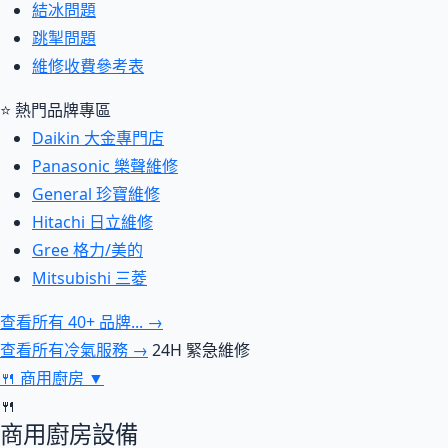
結冰問題
跳掣問題
維修收費參考表
⭐ 熱門品牌專區
Daikin 大金專門店
Panasonic 樂聲維修
General 珍寶維修
Hitachi 日立維修
Gree 格力/美的
Mitsubishi 三菱
查看所有 40+ 品牌... →
查看所有冷氣服務 →
24H 緊急維修
🍴
商用廚房
▼
🍴
商用廚房設備