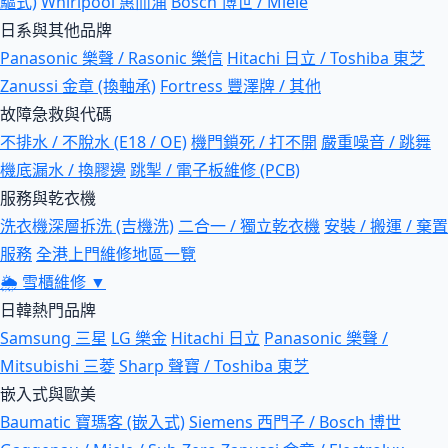
驅式)
Whirlpool 惠而浦
Bosch 博世 / Miele
日系與其他品牌
Panasonic 樂聲 / Rasonic 樂信
Hitachi 日立 / Toshiba 東芝
Zanussi 金章 (換軸承)
Fortress 豐澤牌 / 其他
故障急救與代碼
不排水 / 不脫水 (E18 / OE)
機門鎖死 / 打不開
嚴重噪音 / 跳舞
機底漏水 / 換膠邊
跳掣 / 電子板維修 (PCB)
服務與乾衣機
洗衣機深層拆洗 (吉機洗)
二合一 / 獨立乾衣機
安裝 / 搬運 / 棄置
服務
全港上門維修地區一覽
🌦
雪櫃維修
▼
日韓熱門品牌
Samsung 三星
LG 樂金
Hitachi 日立
Panasonic 樂聲 /
Mitsubishi 三菱
Sharp 聲寶 / Toshiba 東芝
嵌入式與歐美
Baumatic 寶瑪客 (嵌入式)
Siemens 西門子 / Bosch 博世