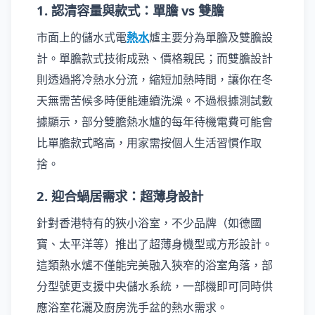
1. 認清容量與款式：單膽 vs 雙膽
市面上的儲水式電
熱水
爐主要分為單膽及雙膽設
計。單膽款式技術成熟、價格親民；而雙膽設計
則透過將冷熱水分流，縮短加熱時間，讓你在冬
天無需苦候多時便能連續洗澡。不過根據測試數
據顯示，部分雙膽熱水爐的每年待機電費可能會
比單膽款式略高，用家需按個人生活習慣作取
捨。
2. 迎合蝸居需求：超薄身設計
針對香港特有的狹小浴室，不少品牌（如德國
寶、太平洋等）推出了超薄身機型或方形設計。
這類熱水爐不僅能完美融入狹窄的浴室角落，部
分型號更支援中央儲水系統，一部機即可同時供
應浴室花灑及廚房洗手盆的熱水需求。