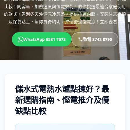
比較不同容量、加熱速度與慳電效能！教你挑選最適合家庭使用
的款式，告別冬天沖涼忽冷忽熱。提供挑選內膽、安裝注意事項
及保養貼士，幫你買得精明，沖個舒適慳電涼！立即查看。
WhatsApp 6581 7673
致電 3742 8790
儲水式電熱水爐點揀好？最
新選購指南、慳電推介及優
缺點比較