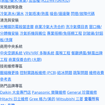
(高壓/藥水/蒸氣)
加雪種 (R22/R410A/R32)
常見故障急救
冷氣滴水/漏水
冷氣唔凍/熱風
噪音/達達聲
閃燈/故障代碼
清洗與安裝
光觸媒防霉殺菌塗層
商業冷氣大洗合約
洗冷氣價目表
窗口機/
分體機安裝
冷氣拆機與搬位
專業搭棚/免搭棚工程
封玻璃/封鋁
板/洗窿
商用中央系統
中央空調系統
VRV/VRF 多聯系統
風喉工程
餐廳通風/鮮風出牌
工程
商業保養合約 (大期)
技術維修專區
壓縮機更換
控制電路板維修 (PCB)
結冰問題
跳掣問題
維修收費
參考表
熱門品牌專區
Daikin 大金專門店
Panasonic 樂聲維修
General 珍寶維修
Hitachi 日立維修
Gree 格力/美的
Mitsubishi 三菱
查看所有