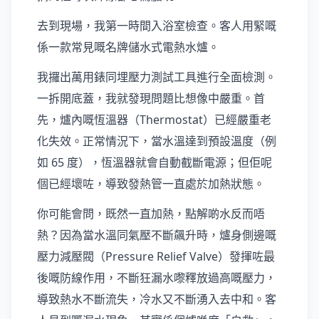
去到現場，我第一時間入浴室檢查。客人用緊嘅
係一款常見嘅名牌儲水式電熱水爐。
我攞出萬用錶同埋壓力測試工具進行全面檢測。
一拆開底蓋，我就發現問題比想像中嚴重。首
先，爐內嘅恆溫器（Thermostat）已經嚴重老
化失效。正常情況下，當水溫達到預設溫度（例
如 65 度），恆溫器就會自動截斷電源；但佢呢
個已經壞咗，導致發熱管一直處於加熱狀態。
你可能會問，既然一直加熱，點解啲水反而唔
熱？因為當水溫同氣壓不斷飆升時，爐身側邊嘅
壓力減壓閥（Pressure Relief Valve）發揮咗最
後嘅防線作用，不斷狂漏水嚟釋放過高嘅壓力，
導致熱水不斷流失，冷水又不斷湧入去中和。客