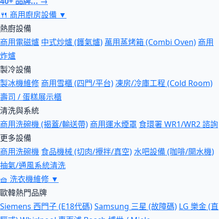
40+ 品牌... →
🍴
商用廚房設備
▼
熱廚設備
商用電磁爐
中式炒爐 (鑊氣爐)
萬用蒸烤箱 (Combi Oven)
商用
炸爐
製冷設備
製冰機維修
商用雪櫃 (四門/平台)
凍房/冷庫工程 (Cold Room)
壽司 / 蛋糕展示櫃
清洗與系統
商用洗碗機 (揭蓋/輸送帶)
商用運水煙罩
食環署 WR1/WR2 諮詢
更多設備
商用洗碗機
食品機械 (切肉/攪拌/真空)
水吧設備 (咖啡/開水機)
抽氣/通風系統清洗
🧺
洗衣機維修
▼
歐韓熱門品牌
Siemens 西門子 (E18代碼)
Samsung 三星 (故障碼)
LG 樂金 (直