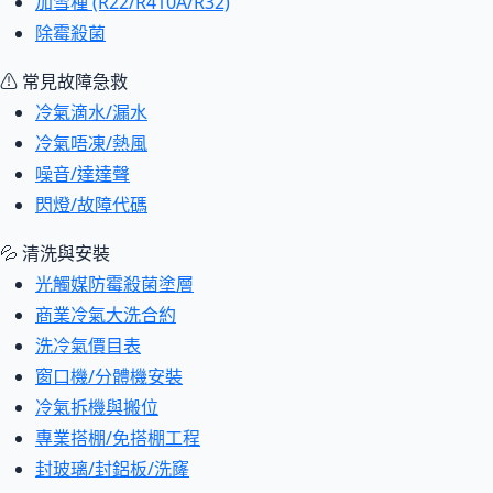
加雪種 (R22/R410A/R32)
除霉殺菌
⚠ 常見故障急救
冷氣滴水/漏水
冷氣唔凍/熱風
噪音/達達聲
閃燈/故障代碼
💦 清洗與安裝
光觸媒防霉殺菌塗層
商業冷氣大洗合約
洗冷氣價目表
窗口機/分體機安裝
冷氣拆機與搬位
專業搭棚/免搭棚工程
封玻璃/封鋁板/洗窿