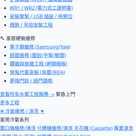
WR1 / WR2 (電力完工證明書)
安裝電掣 / USB 插座 / 拖電位
燈飾 / 吊扇安裝工程
🔨 家居硬裝維修
電子鎖維修 (Samsung/Yale)
鋁窗維修 (窗鉸/手掣/驗窗)
鑽牆與掛牆工程 (避開暗喉)
傢俬代客安裝 (淘寶/IKEA)
更換門鉸 / 趟門路軌
查看所有水電工程服務 →
緊急上門
更多工程
❄
冷氣維修 / 清洗
▼
家用冷氣系列
窗口機維修/清洗
分體機維修/清洗
天花機 (Cassette)
專業清洗