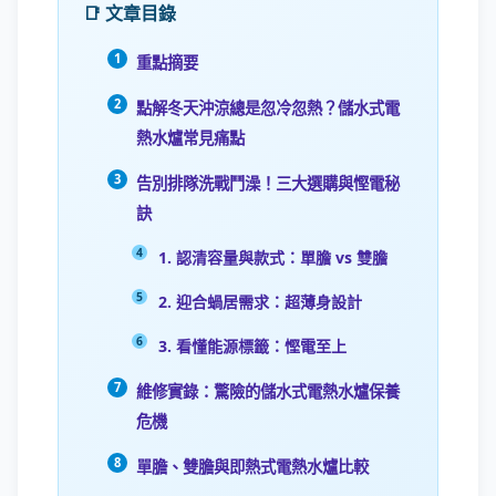
📑 文章目錄
重點摘要
點解冬天沖涼總是忽冷忽熱？儲水式電
熱水爐常見痛點
告別排隊洗戰鬥澡！三大選購與慳電秘
訣
1. 認清容量與款式：單膽 vs 雙膽
2. 迎合蝸居需求：超薄身設計
3. 看懂能源標籤：慳電至上
維修實錄：驚險的儲水式電熱水爐保養
危機
單膽、雙膽與即熱式電熱水爐比較