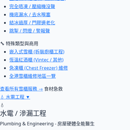
完全唔凍 / 壓縮機沒聲
機底漏水 / 去水喉塞
結冰過厚 / 門膠邊老化
跳掣 / 閃燈 / 警報聲
🔧 特殊類型與商用
嵌入式雪櫃 (拆裝廚櫃工程)
恆溫紅酒櫃 (Vintec / 其他)
急凍櫃 (Chest Freezer) 維修
全港雪櫃維修地區一覽
查看所有雪櫃服務 →
食材急救
💧
水電工程
▼
💧
水電 / 滲漏工程
Plumbing & Engineering - 房屋硬體全能醫生