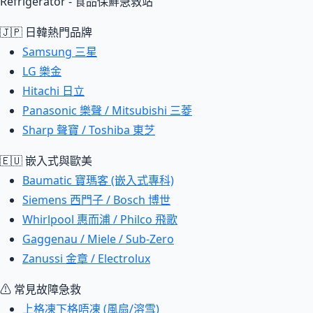
Refrigerator - 食品保鮮急救站
🇯🇵 日韓熱門品牌
Samsung 三星
LG 樂金
Hitachi 日立
Panasonic 樂聲 / Mitsubishi 三菱
Sharp 聲寶 / Toshiba 東芝
🇪🇺 嵌入式與歐美
Baumatic 寶瑪客 (嵌入式專科)
Siemens 西門子 / Bosch 博世
Whirlpool 惠而浦 / Philco 飛歌
Gaggenau / Miele / Sub-Zero
Zanussi 金章 / Electrolux
⚠ 常見故障急救
上格凍下格唔凍 (風扇/溶雪)