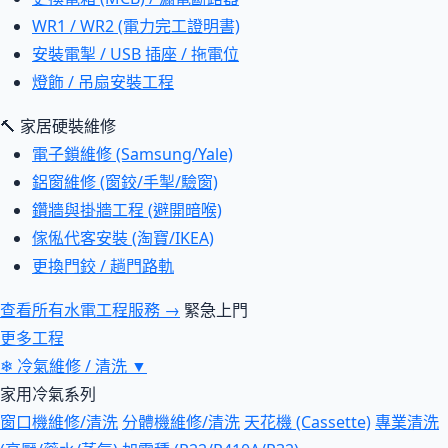
WR1 / WR2 (電力完工證明書)
安裝電掣 / USB 插座 / 拖電位
燈飾 / 吊扇安裝工程
🔨 家居硬裝維修
電子鎖維修 (Samsung/Yale)
鋁窗維修 (窗鉸/手掣/驗窗)
鑽牆與掛牆工程 (避開暗喉)
傢俬代客安裝 (淘寶/IKEA)
更換門鉸 / 趟門路軌
查看所有水電工程服務 →
緊急上門
更多工程
❄
冷氣維修 / 清洗
▼
家用冷氣系列
窗口機維修/清洗
分體機維修/清洗
天花機 (Cassette)
專業清洗