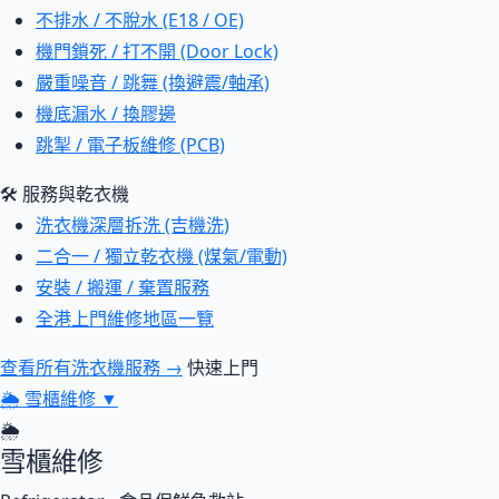
不排水 / 不脫水 (E18 / OE)
機門鎖死 / 打不開 (Door Lock)
嚴重噪音 / 跳舞 (換避震/軸承)
機底漏水 / 換膠邊
跳掣 / 電子板維修 (PCB)
🛠 服務與乾衣機
洗衣機深層拆洗 (吉機洗)
二合一 / 獨立乾衣機 (煤氣/電動)
安裝 / 搬運 / 棄置服務
全港上門維修地區一覽
查看所有洗衣機服務 →
快速上門
🌦
雪櫃維修
▼
🌦
雪櫃維修