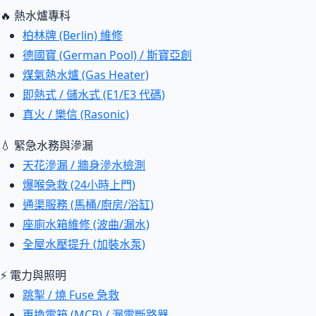
🔥 熱水爐專科
柏林牌 (Berlin) 維修
德國寶 (German Pool) / 斯寶亞創
煤氣熱水爐 (Gas Heater)
即熱式 / 儲水式 (E1/E3 代碼)
真火 / 樂信 (Rasonic)
💧 緊急水務與滲漏
天花滲漏 / 牆身滲水檢測
爆喉急救 (24小時上門)
通渠服務 (馬桶/廚房/浴缸)
座廁水箱維修 (波曲/漏水)
全屋水壓提升 (加裝水泵)
⚡ 電力與照明
跳掣 / 燒 Fuse 急救
更換電箱 (MCB) / 漏電斷路器