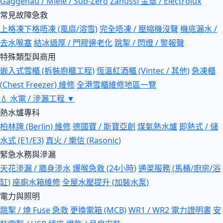
Gaggenau / Miele / Sub-Zero
Zanussi 金章 / Electrolux
常見故障急救
上格凍下格唔凍 (風扇/溶雪)
完全唔凍 / 壓縮機沒聲
機底漏水 /
去水喉塞
結冰過厚 / 門膠邊老化
跳掣 / 閃燈 / 警報聲
特殊類型與商用
嵌入式雪櫃 (拆裝廚櫃工程)
恆溫紅酒櫃 (Vintec / 其他)
急凍櫃
(Chest Freezer) 維修
全港雪櫃維修地區一覽
💧
水電 / 滲漏工程
▼
熱水爐專科
柏林牌 (Berlin) 維修
德國寶 / 斯寶亞創
煤氣熱水爐
即熱式 / 儲
水式 (E1/E3)
真火 / 樂信 (Rasonic)
緊急水務與滲漏
天花滲漏 / 牆身滲水
爆喉急救 (24小時)
通渠服務 (馬桶/廚房/浴
缸)
座廁水箱維修
全屋水壓提升 (加裝水泵)
電力與照明
跳掣 / 燒 Fuse 急救
更換電箱 (MCB)
WR1 / WR2 電力證明書
安