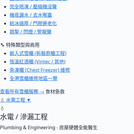
完全唔凍 / 壓縮機沒聲
機底漏水 / 去水喉塞
結冰過厚 / 門膠邊老化
跳掣 / 閃燈 / 警報聲
🔧 特殊類型與商用
嵌入式雪櫃 (拆裝廚櫃工程)
恆溫紅酒櫃 (Vintec / 其他)
急凍櫃 (Chest Freezer) 維修
全港雪櫃維修地區一覽
查看所有雪櫃服務 →
食材急救
💧
水電工程
▼
💧
水電 / 滲漏工程
Plumbing & Engineering - 房屋硬體全能醫生