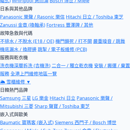
驅式)
Whirlpool 惠而浦
Bosch 博世 / Miele
日系與其他品牌
Panasonic 樂聲 / Rasonic 樂信
Hitachi 日立 / Toshiba 東芝
Zanussi 金章 (換軸承)
Fortress 豐澤牌 / 其他
故障急救與代碼
不排水 / 不脫水 (E18 / OE)
機門鎖死 / 打不開
嚴重噪音 / 跳舞
機底漏水 / 換膠邊
跳掣 / 電子板維修 (PCB)
服務與乾衣機
洗衣機深層拆洗 (吉機洗)
二合一 / 獨立乾衣機
安裝 / 搬運 / 棄置
服務
全港上門維修地區一覽
🌦
雪櫃維修
▼
日韓熱門品牌
Samsung 三星
LG 樂金
Hitachi 日立
Panasonic 樂聲 /
Mitsubishi 三菱
Sharp 聲寶 / Toshiba 東芝
嵌入式與歐美
Baumatic 寶瑪客 (嵌入式)
Siemens 西門子 / Bosch 博世