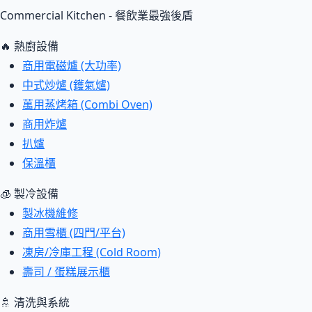
Commercial Kitchen - 餐飲業最強後盾
🔥 熱廚設備
商用電磁爐 (大功率)
中式炒爐 (鑊氣爐)
萬用蒸烤箱 (Combi Oven)
商用炸爐
扒爐
保溫櫃
🧊 製冷設備
製冰機維修
商用雪櫃 (四門/平台)
凍房/冷庫工程 (Cold Room)
壽司 / 蛋糕展示櫃
🚿 清洗與系統