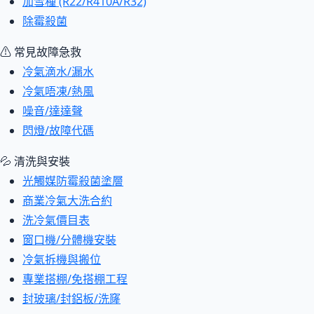
加雪種 (R22/R410A/R32)
除霉殺菌
⚠ 常見故障急救
冷氣滴水/漏水
冷氣唔凍/熱風
噪音/達達聲
閃燈/故障代碼
💦 清洗與安裝
光觸媒防霉殺菌塗層
商業冷氣大洗合約
洗冷氣價目表
窗口機/分體機安裝
冷氣拆機與搬位
專業搭棚/免搭棚工程
封玻璃/封鋁板/洗窿