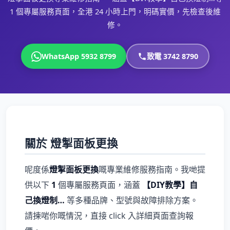
1 個專屬服務頁面，全港 24 小時上門，明碼實價，先檢查後維
修。
WhatsApp 5932 8799
致電 3742 8790
關於 燈掣面板更換
呢度係
燈掣面板更換
嘅專業維修服務指南。我哋提
供以下
1
個專屬服務頁面，涵蓋
【DIY教學】自
己換燈制…
等多種品牌、型號與故障排除方案。
請揀啱你嘅情況，直接 click 入詳細頁面查詢報