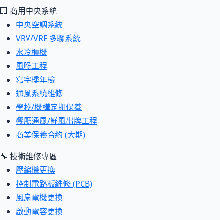
🏢 商用中央系統
中央空調系統
VRV/VRF 多聯系統
水冷櫃機
風喉工程
寫字樓年檢
通風系統維修
學校/機構定期保養
餐廳通風/鮮風出牌工程
商業保養合約 (大期)
🔧 技術維修專區
壓縮機更換
控制電路板維修 (PCB)
風扇電機更換
啟動電容更換