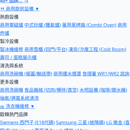
40+ 品牌... →
🍴
商用廚房設備
▼
熱廚設備
商用電磁爐
中式炒爐 (鑊氣爐)
萬用蒸烤箱 (Combi Oven)
商用
炸爐
製冷設備
製冰機維修
商用雪櫃 (四門/平台)
凍房/冷庫工程 (Cold Room)
壽司 / 蛋糕展示櫃
清洗與系統
商用洗碗機 (揭蓋/輸送帶)
商用運水煙罩
食環署 WR1/WR2 諮詢
更多設備
商用洗碗機
食品機械 (切肉/攪拌/真空)
水吧設備 (咖啡/開水機)
抽氣/通風系統清洗
🧺
洗衣機維修
▼
歐韓熱門品牌
Siemens 西門子 (E18代碼)
Samsung 三星 (故障碼)
LG 樂金 (直