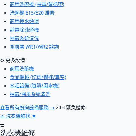
商用洗碗機 (揭蓋/輸送帶)
洗碗機 E15/E20 維修
商用運水煙罩
靜電除油煙機
抽氣系統清洗
食環署 WR1/WR2 諮詢
⚙ 更多設備
商用洗碗機
食品機械 (切肉/攪拌/真空)
水吧設備 (咖啡/開水機)
抽氣/通風系統清洗
查看所有廚房設備服務 →
24H 緊急搶修
🧺
洗衣機維修
▼
🧺
洗衣機維修