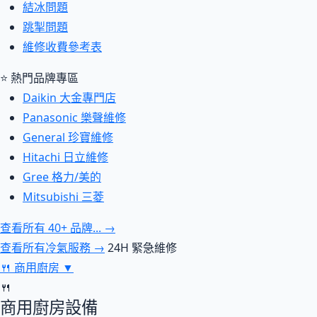
結冰問題
跳掣問題
維修收費參考表
⭐ 熱門品牌專區
Daikin 大金專門店
Panasonic 樂聲維修
General 珍寶維修
Hitachi 日立維修
Gree 格力/美的
Mitsubishi 三菱
查看所有 40+ 品牌... →
查看所有冷氣服務 →
24H 緊急維修
🍴
商用廚房
▼
🍴
商用廚房設備