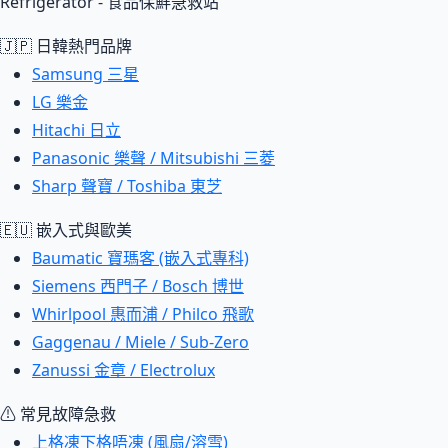
Refrigerator - 食品保鮮急救站
🇯🇵 日韓熱門品牌
Samsung 三星
LG 樂金
Hitachi 日立
Panasonic 樂聲 / Mitsubishi 三菱
Sharp 聲寶 / Toshiba 東芝
🇪🇺 嵌入式與歐美
Baumatic 寶瑪客 (嵌入式專科)
Siemens 西門子 / Bosch 博世
Whirlpool 惠而浦 / Philco 飛歌
Gaggenau / Miele / Sub-Zero
Zanussi 金章 / Electrolux
⚠ 常見故障急救
上格凍下格唔凍 (風扇/溶雪)