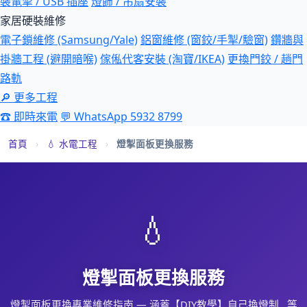
裝電掣 / USB 插座
燈飾 / 吊扇安裝
家居硬裝維修
電子鎖維修 (Samsung/Yale)
鋁窗維修 (窗鉸/手掣/驗窗)
鑽牆與
掛牆工程 (避開暗喉)
傢俬代客安裝 (淘寶/IKEA)
更換門鉸 / 趟門
路軌
🔎 更多工程
☎ 即時來電
💬 WhatsApp 5932 8799
首頁
›
💧 水電工程
›
燈掣面板更換服務
💧
燈掣面板更換服務
燈掣面板更換專業維修指南 — 涵蓋【DIY教學】自己換燈制…等