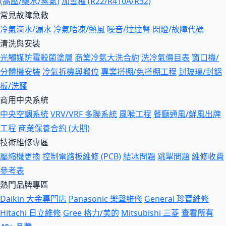
(高壓/藥水/蒸氣)
加雪種 (R22/R410A/R32)
常見故障急救
冷氣滴水/漏水
冷氣唔凍/熱風
噪音/達達聲
閃燈/故障代碼
清洗與安裝
光觸媒防霉殺菌塗層
商業冷氣大洗合約
洗冷氣價目表
窗口機/
分體機安裝
冷氣拆機與搬位
專業搭棚/免搭棚工程
封玻璃/封鋁
板/洗窿
商用中央系統
中央空調系統
VRV/VRF 多聯系統
風喉工程
餐廳通風/鮮風出牌
工程
商業保養合約 (大期)
技術維修專區
壓縮機更換
控制電路板維修 (PCB)
結冰問題
跳掣問題
維修收費
參考表
熱門品牌專區
Daikin 大金專門店
Panasonic 樂聲維修
General 珍寶維修
Hitachi 日立維修
Gree 格力/美的
Mitsubishi 三菱
查看所有