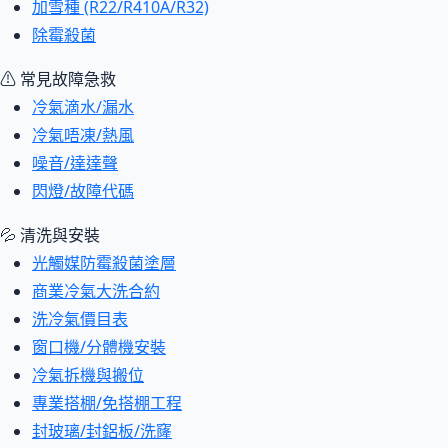
加雪種 (R22/R410A/R32)
除霉殺菌
⚠ 常見故障急救
冷氣滴水/漏水
冷氣唔凍/熱風
噪音/達達聲
閃燈/故障代碼
💦 清洗與安裝
光觸媒防霉殺菌塗層
商業冷氣大洗合約
洗冷氣價目表
窗口機/分體機安裝
冷氣拆機與搬位
專業搭棚/免搭棚工程
封玻璃/封鋁板/洗窿