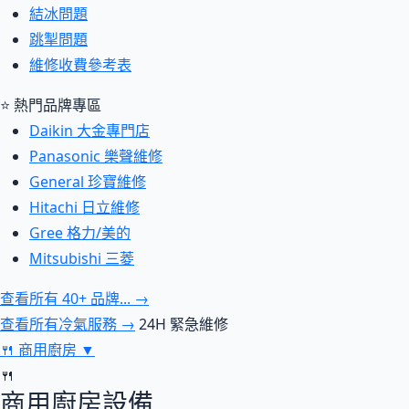
結冰問題
跳掣問題
維修收費參考表
⭐ 熱門品牌專區
Daikin 大金專門店
Panasonic 樂聲維修
General 珍寶維修
Hitachi 日立維修
Gree 格力/美的
Mitsubishi 三菱
查看所有 40+ 品牌... →
查看所有冷氣服務 →
24H 緊急維修
🍴
商用廚房
▼
🍴
商用廚房設備