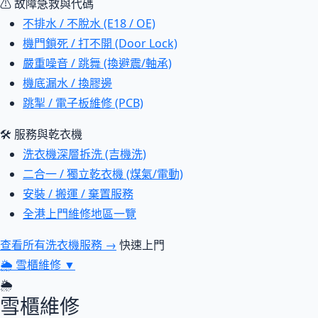
⚠ 故障急救與代碼
不排水 / 不脫水 (E18 / OE)
機門鎖死 / 打不開 (Door Lock)
嚴重噪音 / 跳舞 (換避震/軸承)
機底漏水 / 換膠邊
跳掣 / 電子板維修 (PCB)
🛠 服務與乾衣機
洗衣機深層拆洗 (吉機洗)
二合一 / 獨立乾衣機 (煤氣/電動)
安裝 / 搬運 / 棄置服務
全港上門維修地區一覽
查看所有洗衣機服務 →
快速上門
🌦
雪櫃維修
▼
🌦
雪櫃維修