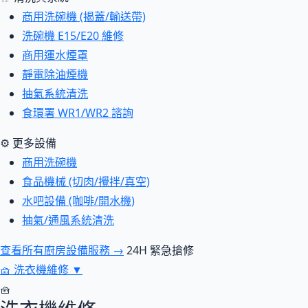
商用洗碗機 (揭蓋/輸送帶)
洗碗機 E15/E20 維修
商用運水煙罩
靜電除油煙機
抽氣系統清洗
食環署 WR1/WR2 諮詢
⚙ 更多設備
商用洗碗機
食品機械 (切肉/攪拌/真空)
水吧設備 (咖啡/開水機)
抽氣/通風系統清洗
查看所有廚房設備服務 →
24H 緊急搶修
🧺
洗衣機維修
▼
🧺