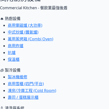
Commercial Kitchen - 餐飲業最強後盾
🔥 熱廚設備
商用電磁爐 (大功率)
中式炒爐 (鑊氣爐)
萬用蒸烤箱 (Combi Oven)
商用炸爐
扒爐
保溫櫃
🧊 製冷設備
製冰機維修
商用雪櫃 (四門/平台)
凍房/冷庫工程 (Cold Room)
壽司 / 蛋糕展示櫃
🚿 清洗與系統