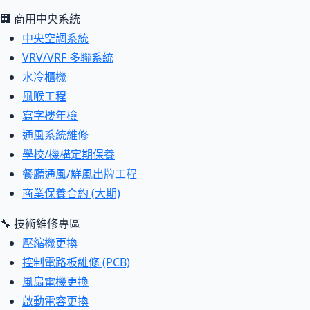
🏢 商用中央系統
中央空調系統
VRV/VRF 多聯系統
水冷櫃機
風喉工程
寫字樓年檢
通風系統維修
學校/機構定期保養
餐廳通風/鮮風出牌工程
商業保養合約 (大期)
🔧 技術維修專區
壓縮機更換
控制電路板維修 (PCB)
風扇電機更換
啟動電容更換