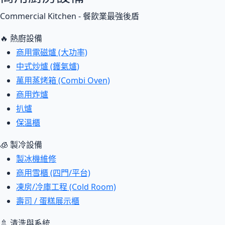
Commercial Kitchen - 餐飲業最強後盾
🔥 熱廚設備
商用電磁爐 (大功率)
中式炒爐 (鑊氣爐)
萬用蒸烤箱 (Combi Oven)
商用炸爐
扒爐
保溫櫃
🧊 製冷設備
製冰機維修
商用雪櫃 (四門/平台)
凍房/冷庫工程 (Cold Room)
壽司 / 蛋糕展示櫃
🚿 清洗與系統