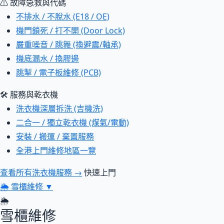
⚠ 故障急救與代碼
不排水 / 不脫水 (E18 / OE)
機門鎖死 / 打不開 (Door Lock)
嚴重噪音 / 跳舞 (換避震/軸承)
機底漏水 / 換膠邊
跳掣 / 電子板維修 (PCB)
🛠 服務與乾衣機
洗衣機深層拆洗 (吉機洗)
二合一 / 獨立乾衣機 (煤氣/電動)
安裝 / 搬運 / 棄置服務
全港上門維修地區一覽
查看所有洗衣機服務 →
快速上門
🌦
雪櫃維修
▼
🌦
雪櫃維修