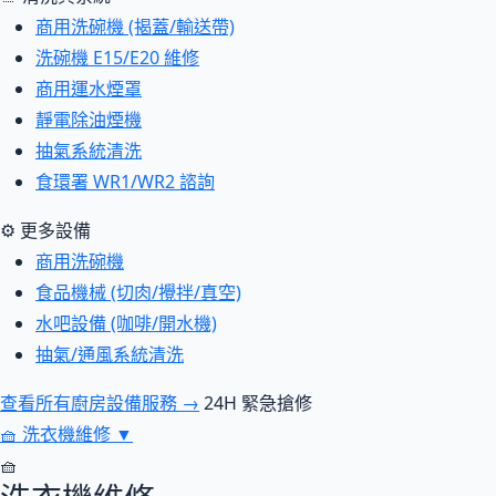
商用洗碗機 (揭蓋/輸送帶)
洗碗機 E15/E20 維修
商用運水煙罩
靜電除油煙機
抽氣系統清洗
食環署 WR1/WR2 諮詢
⚙ 更多設備
商用洗碗機
食品機械 (切肉/攪拌/真空)
水吧設備 (咖啡/開水機)
抽氣/通風系統清洗
查看所有廚房設備服務 →
24H 緊急搶修
🧺
洗衣機維修
▼
🧺