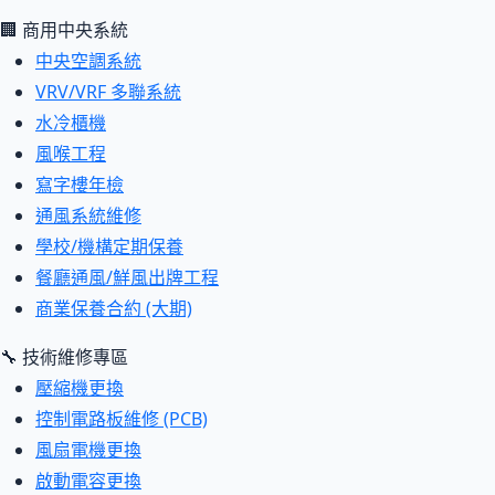
🏢 商用中央系統
中央空調系統
VRV/VRF 多聯系統
水冷櫃機
風喉工程
寫字樓年檢
通風系統維修
學校/機構定期保養
餐廳通風/鮮風出牌工程
商業保養合約 (大期)
🔧 技術維修專區
壓縮機更換
控制電路板維修 (PCB)
風扇電機更換
啟動電容更換