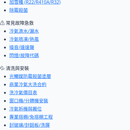
加雪種 (R22/R410A/R32)
除霉殺菌
⚠ 常見故障急救
冷氣滴水/漏水
冷氣唔凍/熱風
噪音/達達聲
閃燈/故障代碼
💦 清洗與安裝
光觸媒防霉殺菌塗層
商業冷氣大洗合約
洗冷氣價目表
窗口機/分體機安裝
冷氣拆機與搬位
專業搭棚/免搭棚工程
封玻璃/封鋁板/洗窿