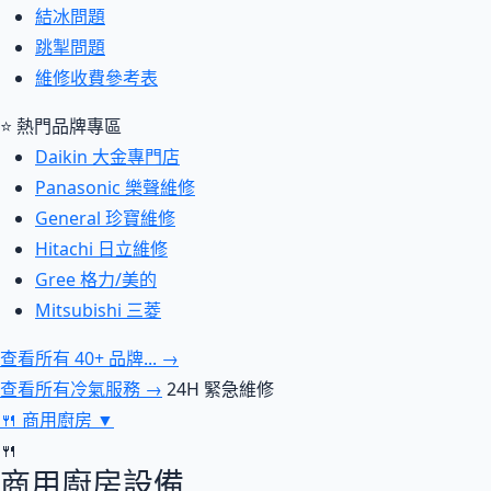
結冰問題
跳掣問題
維修收費參考表
⭐ 熱門品牌專區
Daikin 大金專門店
Panasonic 樂聲維修
General 珍寶維修
Hitachi 日立維修
Gree 格力/美的
Mitsubishi 三菱
查看所有 40+ 品牌... →
查看所有冷氣服務 →
24H 緊急維修
🍴
商用廚房
▼
🍴
商用廚房設備