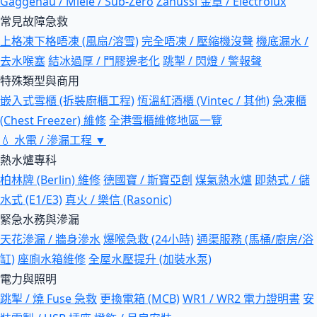
Gaggenau / Miele / Sub-Zero
Zanussi 金章 / Electrolux
常見故障急救
上格凍下格唔凍 (風扇/溶雪)
完全唔凍 / 壓縮機沒聲
機底漏水 /
去水喉塞
結冰過厚 / 門膠邊老化
跳掣 / 閃燈 / 警報聲
特殊類型與商用
嵌入式雪櫃 (拆裝廚櫃工程)
恆溫紅酒櫃 (Vintec / 其他)
急凍櫃
(Chest Freezer) 維修
全港雪櫃維修地區一覽
💧
水電 / 滲漏工程
▼
熱水爐專科
柏林牌 (Berlin) 維修
德國寶 / 斯寶亞創
煤氣熱水爐
即熱式 / 儲
水式 (E1/E3)
真火 / 樂信 (Rasonic)
緊急水務與滲漏
天花滲漏 / 牆身滲水
爆喉急救 (24小時)
通渠服務 (馬桶/廚房/浴
缸)
座廁水箱維修
全屋水壓提升 (加裝水泵)
電力與照明
跳掣 / 燒 Fuse 急救
更換電箱 (MCB)
WR1 / WR2 電力證明書
安