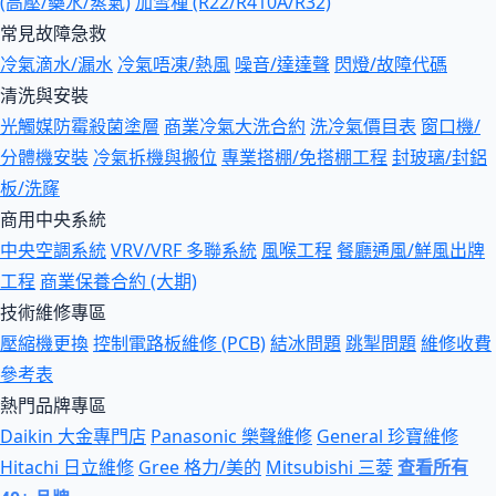
(高壓/藥水/蒸氣)
加雪種 (R22/R410A/R32)
常見故障急救
冷氣滴水/漏水
冷氣唔凍/熱風
噪音/達達聲
閃燈/故障代碼
清洗與安裝
光觸媒防霉殺菌塗層
商業冷氣大洗合約
洗冷氣價目表
窗口機/
分體機安裝
冷氣拆機與搬位
專業搭棚/免搭棚工程
封玻璃/封鋁
板/洗窿
商用中央系統
中央空調系統
VRV/VRF 多聯系統
風喉工程
餐廳通風/鮮風出牌
工程
商業保養合約 (大期)
技術維修專區
壓縮機更換
控制電路板維修 (PCB)
結冰問題
跳掣問題
維修收費
參考表
熱門品牌專區
Daikin 大金專門店
Panasonic 樂聲維修
General 珍寶維修
Hitachi 日立維修
Gree 格力/美的
Mitsubishi 三菱
查看所有