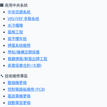
🏢 商用中央系統
中央空調系統
VRV/VRF 多聯系統
水冷櫃機
風喉工程
寫字樓年檢
通風系統維修
學校/機構定期保養
餐廳通風/鮮風出牌工程
商業保養合約 (大期)
🔧 技術維修專區
壓縮機更換
控制電路板維修 (PCB)
風扇電機更換
啟動電容更換