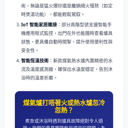
術，無論是猛火爆炒還是離鍋細火慢熬（如定
時煲湯功能），都能輕鬆駕馭。
IoT 智能家居連接
：部分高階型號支援智能手
機應用程式監控，出門在外也能隨時查看爐具
狀態，更具備自動時間掣，提升使用便利性與
安全性。
智能恆溫技術
：新款煤氣熱水爐內置精密的水
流及溫度感測器，確保出水溫度穩定，告別沐
浴時的溫差折磨。
煤氣爐打唔著火或熱水爐忽冷
忽熱？
煮食或沐浴時遇到爐具故障絕對令人煩