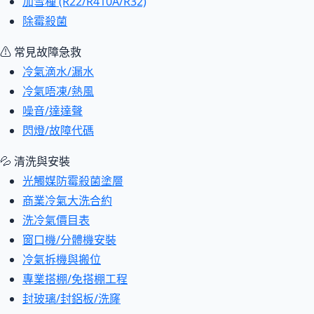
加雪種 (R22/R410A/R32)
除霉殺菌
⚠ 常見故障急救
冷氣滴水/漏水
冷氣唔凍/熱風
噪音/達達聲
閃燈/故障代碼
💦 清洗與安裝
光觸媒防霉殺菌塗層
商業冷氣大洗合約
洗冷氣價目表
窗口機/分體機安裝
冷氣拆機與搬位
專業搭棚/免搭棚工程
封玻璃/封鋁板/洗窿