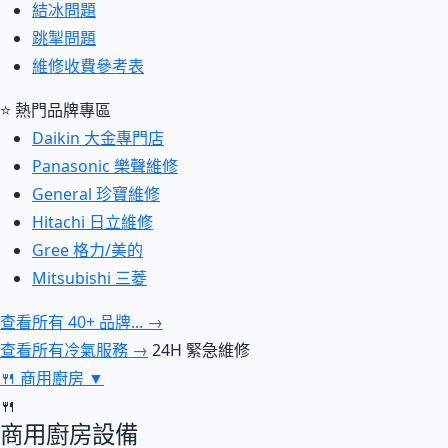
結冰問題
跳掣問題
維修收費參考表
⭐ 熱門品牌專區
Daikin 大金專門店
Panasonic 樂聲維修
General 珍寶維修
Hitachi 日立維修
Gree 格力/美的
Mitsubishi 三菱
查看所有 40+ 品牌... →
查看所有冷氣服務 →
24H 緊急維修
🍴
商用廚房
▼
🍴
商用廚房設備