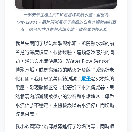
一部安裝在牆上的TGC恆溫煤氣熱水爐，型號為
TRJW120RFL。照片清晰展示了產品的白色外觀和控制面
板，適合用於介紹熱水爐安裝、維修或更換服務。
我首先關閉了煤氣總掣與水源，拆開熱水爐的前
蓋進行深度檢查。根據經驗，這類忽冷忽熱的問
題，通常與水流傳感器（Water Flow Sensor）
積聚水垢，或是燃燒器的點火針及離子感焰針老
化有關。我用專業萬用錶測試了
電子
點火模塊的
電壓，發現數據正常；接著拆下水流傳感器，果
然發現內部濾網被微小的沙石和水垢堵塞，導致
水流信號不穩定，主機板誤以為水流停止而切斷
煤氣供應。
我小心翼翼地為傳感器進行了除垢清潔，同時順