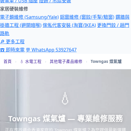
裝電掣 / USB 插座
燈飾 / 吊扇安裝
家居硬裝維修
電子鎖維修 (Samsung/Yale)
鋁窗維修 (窗鉸/手掣/驗窗)
鑽牆與
掛牆工程 (避開暗喉)
傢俬代客安裝 (淘寶/IKEA)
更換門鉸 / 趟門
路軌
🔎 更多工程
☎ 即時來電
💬 WhatsApp 53927647
首頁
›
💧 水電工程
›
其他電子產品維修
›
Towngas 煤氣爐
💧
Towngas 煤氣爐 — 專業維修服務
正在尋找適合香港家庭的 Towngas 煤氣爐？為您提供最新選購