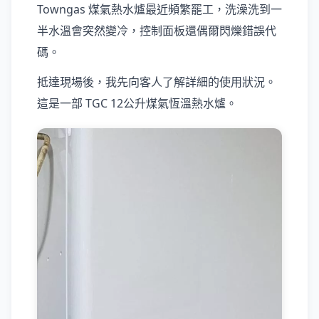
Towngas 煤氣熱水爐最近頻繁罷工，洗澡洗到一
半水溫會突然變冷，控制面板還偶爾閃爍錯誤代
碼。
抵達現場後，我先向客人了解詳細的使用狀況。
這是一部 TGC 12公升煤氣恆溫熱水爐。