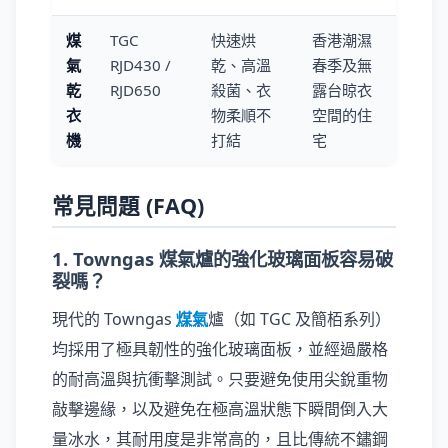
煤
TGC
快速烘
香港潮濕
氣
RJD430 /
乾、高溫
春季及無
乾
RJD650
殺菌、衣
露台晾衣
衣
物柔順不
空間的住
機
打結
宅
常見問題 (FAQ)
1. Towngas 煤氣爐的強化玻璃面板容易破
裂嗎？
現代的 Towngas
煤氣
爐（如 TGC 及簡栢系列）
均採用了極具韌性的強化玻璃面板，並經過嚴格
的耐高溫與抗衝擊測試。只要避免使用尖銳重物
敲擊邊緣，以及避免在極高溫狀態下瞬間倒入大
量冰水，其耐用度是非常高的，且比傳統不鏽鋼