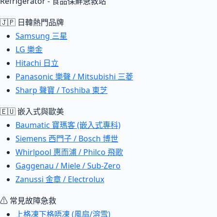
Refrigerator - 食品保鮮急救站
🇯🇵 日韓熱門品牌
Samsung 三星
LG 樂金
Hitachi 日立
Panasonic 樂聲 / Mitsubishi 三菱
Sharp 聲寶 / Toshiba 東芝
🇪🇺 嵌入式與歐美
Baumatic 寶瑪客 (嵌入式專科)
Siemens 西門子 / Bosch 博世
Whirlpool 惠而浦 / Philco 飛歌
Gaggenau / Miele / Sub-Zero
Zanussi 金章 / Electrolux
⚠ 常見故障急救
上格凍下格唔凍 (風扇/溶雪)