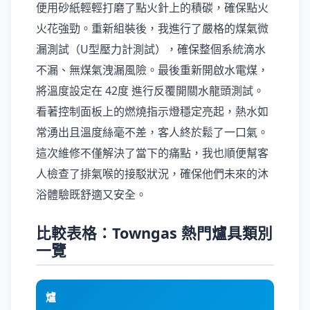
便用砂紙輕輕打磨了點火針上的積碳，確保點火
火花強勁。重新組裝後，我進行了嚴格的煤氣微
漏測試（U型壓力計測試），確保整個系統滴水
不漏、無煤氣洩漏風險。最後重新開啟水電煤，
將溫度設定在 42度 進行反覆開關水龍頭測試。
看著控制面板上的燃燒指示燈穩定亮起，熱水如
常湧出且溫度絲毫不差，客人終於鬆了一口氣。
這次維修不僅解決了當下的痛點，我也順便幫客
人檢查了排氣喉的接駁狀況，確保他們未來的沐
浴體驗既舒適又安全。
比較表格：Towngas 熱門爐具類別
一覽
爐