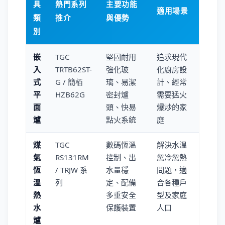
具
熱門系列
主要功能
適用場景
類
推介
與優勢
別
嵌
TGC
堅固耐用
追求現代
入
TRTB62ST-
強化玻
化廚房設
式
G / 簡栢
璃、易潔
計、經常
平
HZB62G
密封爐
需要猛火
面
頭、快易
爆炒的家
爐
點火系統
庭
煤
TGC
數碼恆溫
解決水溫
氣
RS131RM
控制、出
忽冷忽熱
恆
/ TRJW 系
水量穩
問題，適
溫
列
定、配備
合各種戶
熱
多重安全
型及家庭
水
保護裝置
人口
爐