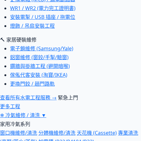
WR1 / WR2 (電力完工證明書)
安裝電掣 / USB 插座 / 拖電位
燈飾 / 吊扇安裝工程
🔨 家居硬裝維修
電子鎖維修 (Samsung/Yale)
鋁窗維修 (窗鉸/手掣/驗窗)
鑽牆與掛牆工程 (避開暗喉)
傢俬代客安裝 (淘寶/IKEA)
更換門鉸 / 趟門路軌
查看所有水電工程服務 →
緊急上門
更多工程
❄
冷氣維修 / 清洗
▼
家用冷氣系列
窗口機維修/清洗
分體機維修/清洗
天花機 (Cassette)
專業清洗