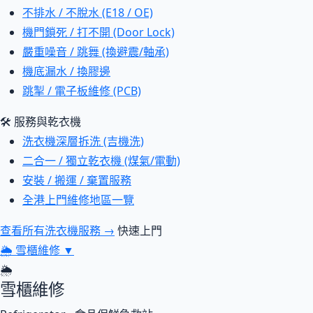
不排水 / 不脫水 (E18 / OE)
機門鎖死 / 打不開 (Door Lock)
嚴重噪音 / 跳舞 (換避震/軸承)
機底漏水 / 換膠邊
跳掣 / 電子板維修 (PCB)
🛠 服務與乾衣機
洗衣機深層拆洗 (吉機洗)
二合一 / 獨立乾衣機 (煤氣/電動)
安裝 / 搬運 / 棄置服務
全港上門維修地區一覽
查看所有洗衣機服務 →
快速上門
🌦
雪櫃維修
▼
🌦
雪櫃維修