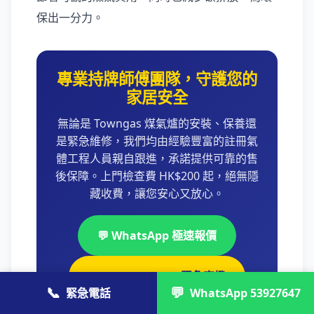
保出一分力。
專業持牌師傅團隊，守護您的
家居安全
無論是 Towngas 煤氣爐的安裝、保養還
是緊急維修，我們均由經驗豐富的註冊氣
體工程人員親自跟進，承諾提供可靠的售
後保障。上門檢查費 HK$200 起，絕無隱
藏收費，讓您安心又放心。
💬 WhatsApp 極速報價
📞 +85237428790 緊急直撥
📞
💬
緊急電話
WhatsApp 53927647