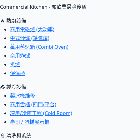
Commercial Kitchen - 餐飲業最強後盾
🔥 熱廚設備
商用電磁爐 (大功率)
中式炒爐 (鑊氣爐)
萬用蒸烤箱 (Combi Oven)
商用炸爐
扒爐
保溫櫃
🧊 製冷設備
製冰機維修
商用雪櫃 (四門/平台)
凍房/冷庫工程 (Cold Room)
壽司 / 蛋糕展示櫃
🚿 清洗與系統