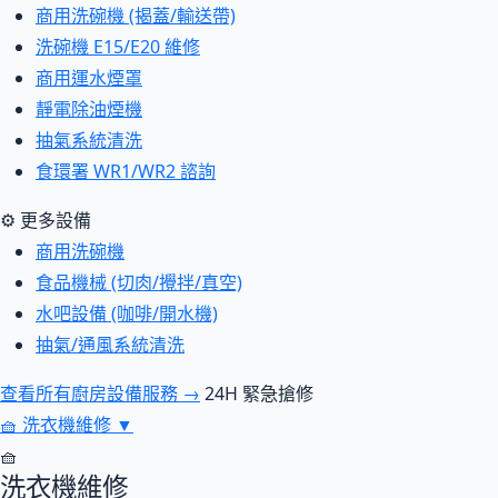
商用洗碗機 (揭蓋/輸送帶)
洗碗機 E15/E20 維修
商用運水煙罩
靜電除油煙機
抽氣系統清洗
食環署 WR1/WR2 諮詢
⚙ 更多設備
商用洗碗機
食品機械 (切肉/攪拌/真空)
水吧設備 (咖啡/開水機)
抽氣/通風系統清洗
查看所有廚房設備服務 →
24H 緊急搶修
🧺
洗衣機維修
▼
🧺
洗衣機維修