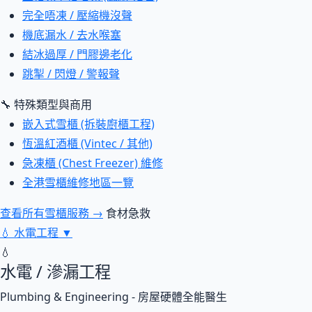
完全唔凍 / 壓縮機沒聲
機底漏水 / 去水喉塞
結冰過厚 / 門膠邊老化
跳掣 / 閃燈 / 警報聲
🔧 特殊類型與商用
嵌入式雪櫃 (拆裝廚櫃工程)
恆溫紅酒櫃 (Vintec / 其他)
急凍櫃 (Chest Freezer) 維修
全港雪櫃維修地區一覽
查看所有雪櫃服務 →
食材急救
💧
水電工程
▼
💧
水電 / 滲漏工程
Plumbing & Engineering - 房屋硬體全能醫生