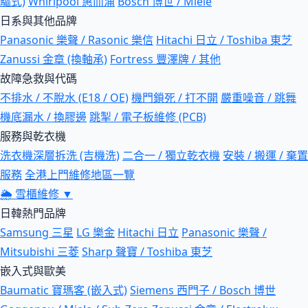
驅式)
Whirlpool 惠而浦
Bosch 博世 / Miele
日系與其他品牌
Panasonic 樂聲 / Rasonic 樂信
Hitachi 日立 / Toshiba 東芝
Zanussi 金章 (換軸承)
Fortress 豐澤牌 / 其他
故障急救與代碼
不排水 / 不脫水 (E18 / OE)
機門鎖死 / 打不開
嚴重噪音 / 跳舞
機底漏水 / 換膠邊
跳掣 / 電子板維修 (PCB)
服務與乾衣機
洗衣機深層拆洗 (吉機洗)
二合一 / 獨立乾衣機
安裝 / 搬運 / 棄置
服務
全港上門維修地區一覽
🌦
雪櫃維修
▼
日韓熱門品牌
Samsung 三星
LG 樂金
Hitachi 日立
Panasonic 樂聲 /
Mitsubishi 三菱
Sharp 聲寶 / Toshiba 東芝
嵌入式與歐美
Baumatic 寶瑪客 (嵌入式)
Siemens 西門子 / Bosch 博世