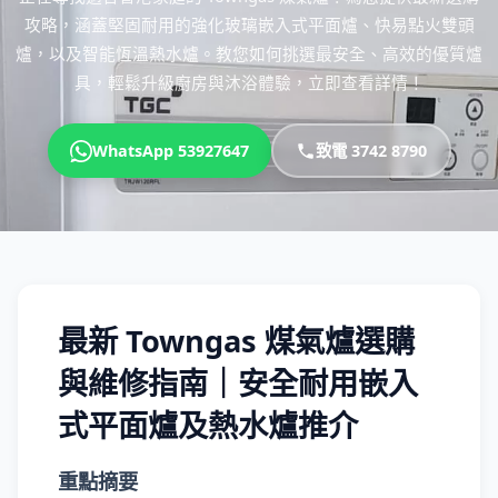
攻略，涵蓋堅固耐用的強化玻璃嵌入式平面爐、快易點火雙頭
爐，以及智能恆溫熱水爐。教您如何挑選最安全、高效的優質爐
具，輕鬆升級廚房與沐浴體驗，立即查看詳情！
WhatsApp 53927647
致電 3742 8790
最新 Towngas 煤氣爐選購
與維修指南｜安全耐用嵌入
式平面爐及熱水爐推介
重點摘要