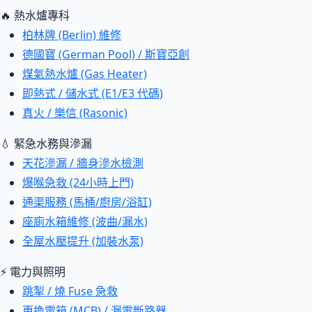
🔥 熱水爐專科
柏林牌 (Berlin) 維修
德國寶 (German Pool) / 斯寶亞創
煤氣熱水爐 (Gas Heater)
即熱式 / 儲水式 (E1/E3 代碼)
真火 / 樂信 (Rasonic)
💧 緊急水務與滲漏
天花滲漏 / 牆身滲水檢測
爆喉急救 (24小時上門)
通渠服務 (馬桶/廚房/浴缸)
座廁水箱維修 (波曲/漏水)
全屋水壓提升 (加裝水泵)
⚡ 電力與照明
跳掣 / 燒 Fuse 急救
更換電箱 (MCB) / 漏電斷路器