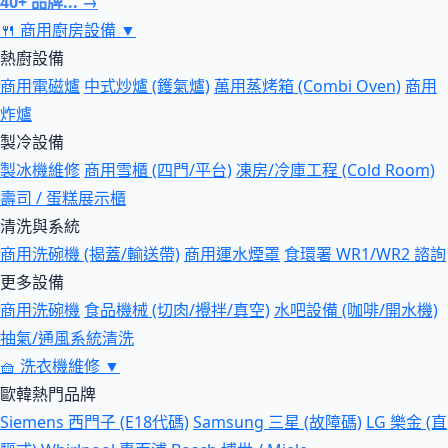
40+ 品牌... →
🍴
商用廚房設備
▼
熱廚設備
商用電磁爐
中式炒爐 (鑊氣爐)
萬用蒸烤箱 (Combi Oven)
商用
炸爐
製冷設備
製冰機維修
商用雪櫃 (四門/平台)
凍房/冷庫工程 (Cold Room)
壽司 / 蛋糕展示櫃
清洗與系統
商用洗碗機 (揭蓋/輸送帶)
商用運水煙罩
食環署 WR1/WR2 諮詢
更多設備
商用洗碗機
食品機械 (切肉/攪拌/真空)
水吧設備 (咖啡/開水機)
抽氣/通風系統清洗
🧺
洗衣機維修
▼
歐韓熱門品牌
Siemens 西門子 (E18代碼)
Samsung 三星 (故障碼)
LG 樂金 (直