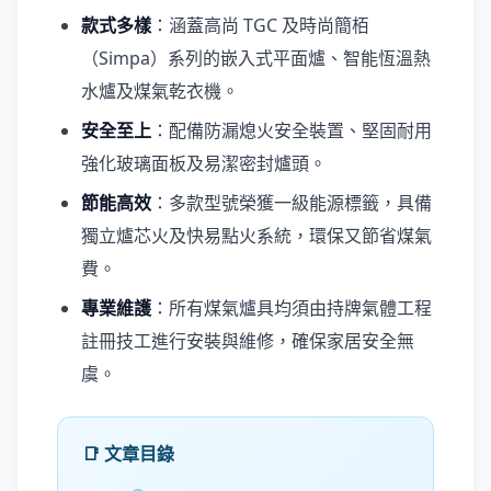
款式多樣
：涵蓋高尚 TGC 及時尚簡栢
（Simpa）系列的嵌入式平面爐、智能恆溫熱
水爐及煤氣乾衣機。
安全至上
：配備防漏熄火安全裝置、堅固耐用
強化玻璃面板及易潔密封爐頭。
節能高效
：多款型號榮獲一級能源標籤，具備
獨立爐芯火及快易點火系統，環保又節省煤氣
費。
專業維護
：所有煤氣爐具均須由持牌氣體工程
註冊技工進行安裝與維修，確保家居安全無
虞。
📑 文章目錄