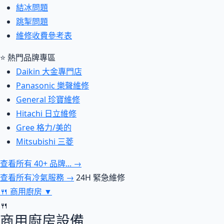
結冰問題
跳掣問題
維修收費參考表
⭐ 熱門品牌專區
Daikin 大金專門店
Panasonic 樂聲維修
General 珍寶維修
Hitachi 日立維修
Gree 格力/美的
Mitsubishi 三菱
查看所有 40+ 品牌... →
查看所有冷氣服務 →
24H 緊急維修
🍴
商用廚房
▼
🍴
商用廚房設備