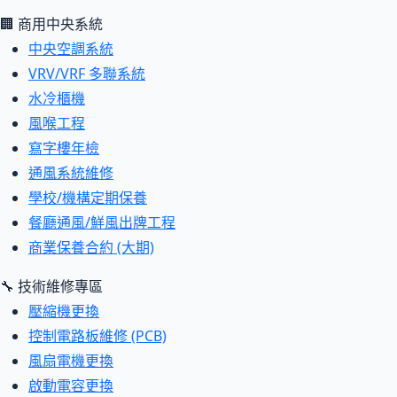
🏢 商用中央系統
中央空調系統
VRV/VRF 多聯系統
水冷櫃機
風喉工程
寫字樓年檢
通風系統維修
學校/機構定期保養
餐廳通風/鮮風出牌工程
商業保養合約 (大期)
🔧 技術維修專區
壓縮機更換
控制電路板維修 (PCB)
風扇電機更換
啟動電容更換