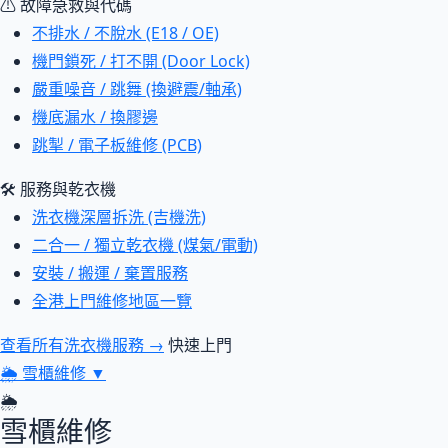
⚠ 故障急救與代碼
不排水 / 不脫水 (E18 / OE)
機門鎖死 / 打不開 (Door Lock)
嚴重噪音 / 跳舞 (換避震/軸承)
機底漏水 / 換膠邊
跳掣 / 電子板維修 (PCB)
🛠 服務與乾衣機
洗衣機深層拆洗 (吉機洗)
二合一 / 獨立乾衣機 (煤氣/電動)
安裝 / 搬運 / 棄置服務
全港上門維修地區一覽
查看所有洗衣機服務 →
快速上門
🌦
雪櫃維修
▼
🌦
雪櫃維修