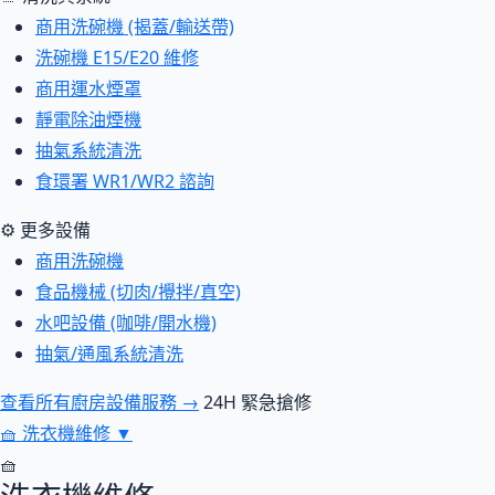
商用洗碗機 (揭蓋/輸送帶)
洗碗機 E15/E20 維修
商用運水煙罩
靜電除油煙機
抽氣系統清洗
食環署 WR1/WR2 諮詢
⚙ 更多設備
商用洗碗機
食品機械 (切肉/攪拌/真空)
水吧設備 (咖啡/開水機)
抽氣/通風系統清洗
查看所有廚房設備服務 →
24H 緊急搶修
🧺
洗衣機維修
▼
🧺