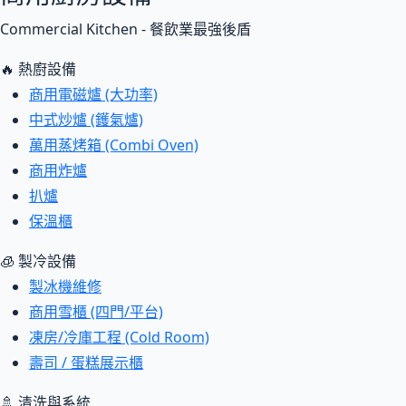
Commercial Kitchen - 餐飲業最強後盾
🔥 熱廚設備
商用電磁爐 (大功率)
中式炒爐 (鑊氣爐)
萬用蒸烤箱 (Combi Oven)
商用炸爐
扒爐
保溫櫃
🧊 製冷設備
製冰機維修
商用雪櫃 (四門/平台)
凍房/冷庫工程 (Cold Room)
壽司 / 蛋糕展示櫃
🚿 清洗與系統