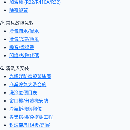
加雪種 (R22/R410A/R32)
除霉殺菌
⚠ 常見故障急救
冷氣滴水/漏水
冷氣唔凍/熱風
噪音/達達聲
閃燈/故障代碼
💦 清洗與安裝
光觸媒防霉殺菌塗層
商業冷氣大洗合約
洗冷氣價目表
窗口機/分體機安裝
冷氣拆機與搬位
專業搭棚/免搭棚工程
封玻璃/封鋁板/洗窿