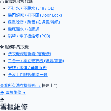
⚠ 故障急救與代碼
不排水 / 不脫水 (E18 / OE)
機門鎖死 / 打不開 (Door Lock)
嚴重噪音 / 跳舞 (換避震/軸承)
機底漏水 / 換膠邊
跳掣 / 電子板維修 (PCB)
🛠 服務與乾衣機
洗衣機深層拆洗 (吉機洗)
二合一 / 獨立乾衣機 (煤氣/電動)
安裝 / 搬運 / 棄置服務
全港上門維修地區一覽
查看所有洗衣機服務 →
快速上門
🌦
雪櫃維修
▼
🌦
雪櫃維修