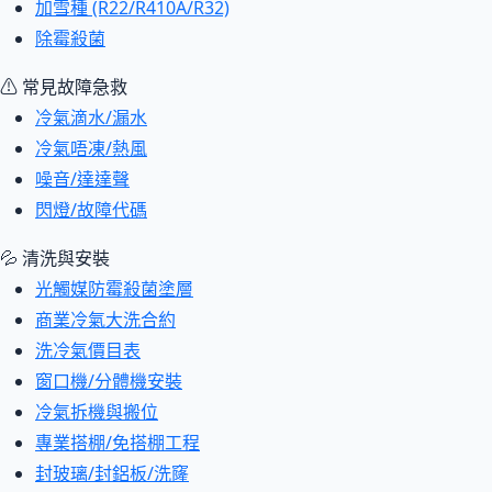
加雪種 (R22/R410A/R32)
除霉殺菌
⚠ 常見故障急救
冷氣滴水/漏水
冷氣唔凍/熱風
噪音/達達聲
閃燈/故障代碼
💦 清洗與安裝
光觸媒防霉殺菌塗層
商業冷氣大洗合約
洗冷氣價目表
窗口機/分體機安裝
冷氣拆機與搬位
專業搭棚/免搭棚工程
封玻璃/封鋁板/洗窿