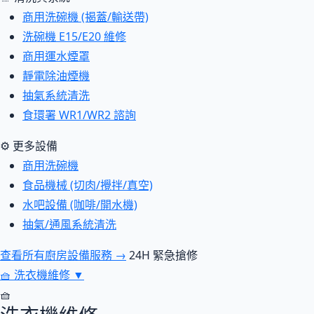
商用洗碗機 (揭蓋/輸送帶)
洗碗機 E15/E20 維修
商用運水煙罩
靜電除油煙機
抽氣系統清洗
食環署 WR1/WR2 諮詢
⚙ 更多設備
商用洗碗機
食品機械 (切肉/攪拌/真空)
水吧設備 (咖啡/開水機)
抽氣/通風系統清洗
查看所有廚房設備服務 →
24H 緊急搶修
🧺
洗衣機維修
▼
🧺