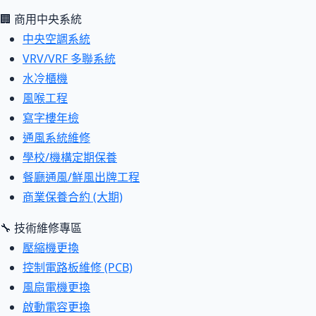
🏢 商用中央系統
中央空調系統
VRV/VRF 多聯系統
水冷櫃機
風喉工程
寫字樓年檢
通風系統維修
學校/機構定期保養
餐廳通風/鮮風出牌工程
商業保養合約 (大期)
🔧 技術維修專區
壓縮機更換
控制電路板維修 (PCB)
風扇電機更換
啟動電容更換