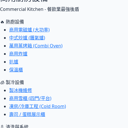
Commercial Kitchen - 餐飲業最強後盾
🔥 熱廚設備
商用電磁爐 (大功率)
中式炒爐 (鑊氣爐)
萬用蒸烤箱 (Combi Oven)
商用炸爐
扒爐
保溫櫃
🧊 製冷設備
製冰機維修
商用雪櫃 (四門/平台)
凍房/冷庫工程 (Cold Room)
壽司 / 蛋糕展示櫃
🚿 清洗與系統