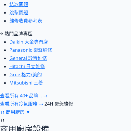
結冰問題
跳掣問題
維修收費參考表
⭐ 熱門品牌專區
Daikin 大金專門店
Panasonic 樂聲維修
General 珍寶維修
Hitachi 日立維修
Gree 格力/美的
Mitsubishi 三菱
查看所有 40+ 品牌... →
查看所有冷氣服務 →
24H 緊急維修
🍴
商用廚房
▼
🍴
商用廚房設備