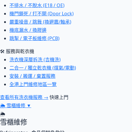
不排水 / 不脫水 (E18 / OE)
機門鎖死 / 打不開 (Door Lock)
嚴重噪音 / 跳舞 (換避震/軸承)
機底漏水 / 換膠邊
跳掣 / 電子板維修 (PCB)
🛠 服務與乾衣機
洗衣機深層拆洗 (吉機洗)
二合一 / 獨立乾衣機 (煤氣/電動)
安裝 / 搬運 / 棄置服務
全港上門維修地區一覽
查看所有洗衣機服務 →
快速上門
🌦
雪櫃維修
▼
🌦
雪櫃維修