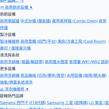
40+ 品牌... →
🍴
商用廚房設備
▼
熱廚設備
商用電磁爐
中式炒爐 (鑊氣爐)
萬用蒸烤箱 (Combi Oven)
商用
炸爐
製冷設備
製冰機維修
商用雪櫃 (四門/平台)
凍房/冷庫工程 (Cold Room)
壽司 / 蛋糕展示櫃
清洗與系統
商用洗碗機 (揭蓋/輸送帶)
商用運水煙罩
食環署 WR1/WR2 諮詢
更多設備
商用洗碗機
食品機械 (切肉/攪拌/真空)
水吧設備 (咖啡/開水機)
抽氣/通風系統清洗
🧺
洗衣機維修
▼
歐韓熱門品牌
Siemens 西門子 (E18代碼)
Samsung 三星 (故障碼)
LG 樂金 (直