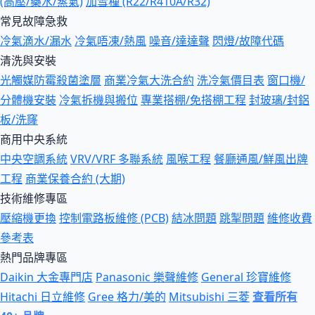
(高壓/藥水/蒸氣)
加雪種 (R22/R410A/R32)
常見故障急救
冷氣滴水/漏水
冷氣唔凍/熱風
噪音/達達聲
閃燈/故障代碼
清洗與安裝
光觸媒防霉殺菌塗層
商業冷氣大洗合約
洗冷氣價目表
窗口機/
分體機安裝
冷氣拆機與搬位
專業搭棚/免搭棚工程
封玻璃/封鋁
板/洗窿
商用中央系統
中央空調系統
VRV/VRF 多聯系統
風喉工程
餐廳通風/鮮風出牌
工程
商業保養合約 (大期)
技術維修專區
壓縮機更換
控制電路板維修 (PCB)
結冰問題
跳掣問題
維修收費
參考表
熱門品牌專區
Daikin 大金專門店
Panasonic 樂聲維修
General 珍寶維修
Hitachi 日立維修
Gree 格力/美的
Mitsubishi 三菱
查看所有