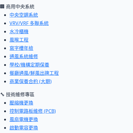
🏢 商用中央系統
中央空調系統
VRV/VRF 多聯系統
水冷櫃機
風喉工程
寫字樓年檢
通風系統維修
學校/機構定期保養
餐廳通風/鮮風出牌工程
商業保養合約 (大期)
🔧 技術維修專區
壓縮機更換
控制電路板維修 (PCB)
風扇電機更換
啟動電容更換