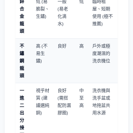
鋅
低 (易
一般
低
臨時租
合
脆裂、
(易老
屋、短期
金
生鏽)
化滴
使用 (極不
龍
水)
推薦)
頭
不
高 (不
良好
高
戶外或極
鏽
易生
度潮濕的
鋼
鏽)
洗衣機位
龍
頭
一
視乎材
良好
中
洗衣機與
進
質 (建
(需搭
至
洗手盆或
二
議選純
配防漏
高
地拖盆共
出
銅)
膠圈)
用水源
分
接