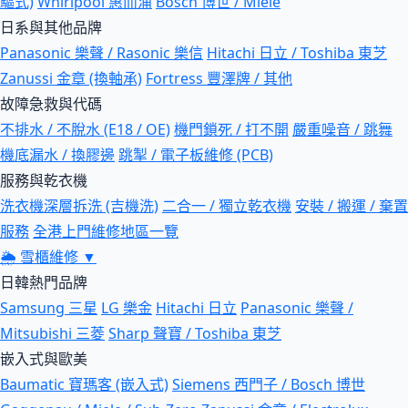
驅式)
Whirlpool 惠而浦
Bosch 博世 / Miele
日系與其他品牌
Panasonic 樂聲 / Rasonic 樂信
Hitachi 日立 / Toshiba 東芝
Zanussi 金章 (換軸承)
Fortress 豐澤牌 / 其他
故障急救與代碼
不排水 / 不脫水 (E18 / OE)
機門鎖死 / 打不開
嚴重噪音 / 跳舞
機底漏水 / 換膠邊
跳掣 / 電子板維修 (PCB)
服務與乾衣機
洗衣機深層拆洗 (吉機洗)
二合一 / 獨立乾衣機
安裝 / 搬運 / 棄置
服務
全港上門維修地區一覽
🌦
雪櫃維修
▼
日韓熱門品牌
Samsung 三星
LG 樂金
Hitachi 日立
Panasonic 樂聲 /
Mitsubishi 三菱
Sharp 聲寶 / Toshiba 東芝
嵌入式與歐美
Baumatic 寶瑪客 (嵌入式)
Siemens 西門子 / Bosch 博世