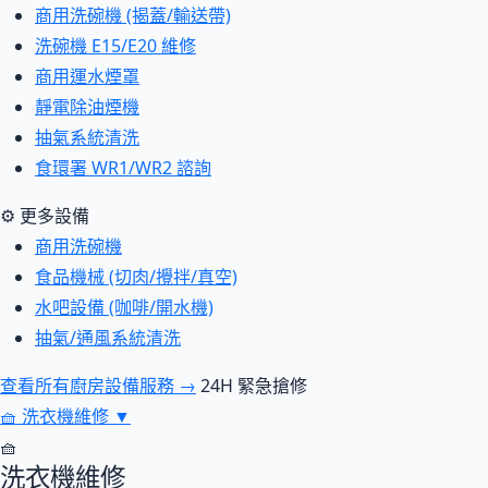
商用洗碗機 (揭蓋/輸送帶)
洗碗機 E15/E20 維修
商用運水煙罩
靜電除油煙機
抽氣系統清洗
食環署 WR1/WR2 諮詢
⚙ 更多設備
商用洗碗機
食品機械 (切肉/攪拌/真空)
水吧設備 (咖啡/開水機)
抽氣/通風系統清洗
查看所有廚房設備服務 →
24H 緊急搶修
🧺
洗衣機維修
▼
🧺
洗衣機維修