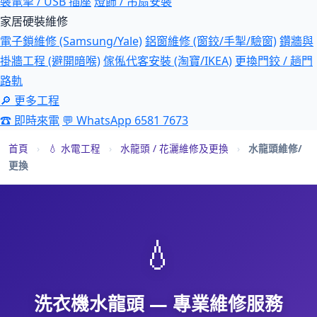
裝電掣 / USB 插座
燈飾 / 吊扇安裝
家居硬裝維修
電子鎖維修 (Samsung/Yale)
鋁窗維修 (窗鉸/手掣/驗窗)
鑽牆與
掛牆工程 (避開暗喉)
傢俬代客安裝 (淘寶/IKEA)
更換門鉸 / 趟門
路軌
🔎 更多工程
☎ 即時來電
💬 WhatsApp 6581 7673
首頁
›
💧 水電工程
›
水龍頭 / 花灑維修及更換
›
水龍頭維修/
更換
💧
洗衣機水龍頭 — 專業維修服務