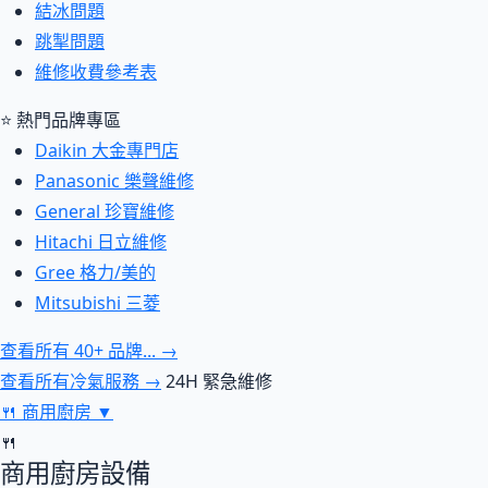
結冰問題
跳掣問題
維修收費參考表
⭐ 熱門品牌專區
Daikin 大金專門店
Panasonic 樂聲維修
General 珍寶維修
Hitachi 日立維修
Gree 格力/美的
Mitsubishi 三菱
查看所有 40+ 品牌... →
查看所有冷氣服務 →
24H 緊急維修
🍴
商用廚房
▼
🍴
商用廚房設備