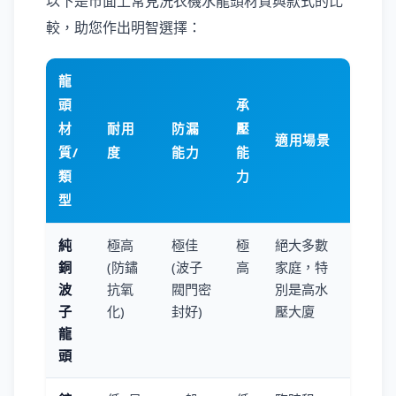
以下是市面上常見洗衣機水龍頭材質與款式的比
較，助您作出明智選擇：
龍
頭
承
材
耐用
防漏
壓
適用場景
質/
度
能力
能
類
力
型
純
極高
極佳
極
絕大多數
銅
(防鏽
(波子
高
家庭，特
波
抗氧
閥門密
別是高水
子
化)
封好)
壓大廈
龍
頭