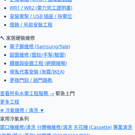
WR1 / WR2 (電力完工證明書)
安裝電掣 / USB 插座 / 拖電位
燈飾 / 吊扇安裝工程
🔨 家居硬裝維修
電子鎖維修 (Samsung/Yale)
鋁窗維修 (窗鉸/手掣/驗窗)
鑽牆與掛牆工程 (避開暗喉)
傢俬代客安裝 (淘寶/IKEA)
更換門鉸 / 趟門路軌
查看所有水電工程服務 →
緊急上門
更多工程
❄
冷氣維修 / 清洗
▼
家用冷氣系列
窗口機維修/清洗
分體機維修/清洗
天花機 (Cassette)
專業清洗