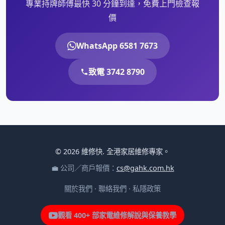
專業持牌師傅最快 30 分鐘到達，免費上門檢查報
價
WhatsApp 6581 7673
致電 3742 8790
© 2026 維修快. 全港家居維修專家。
💼 公司／商戶報價：
cs@gahk.com.hk
關於我們
·
聯絡我們
·
私隱政策
觀看 400+ 部家電維修解說與保養教學