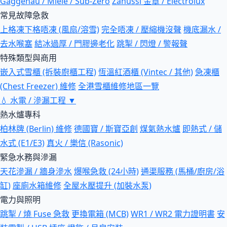
Gaggenau / Miele / Sub-Zero
Zanussi 金章 / Electrolux
常見故障急救
上格凍下格唔凍 (風扇/溶雪)
完全唔凍 / 壓縮機沒聲
機底漏水 /
去水喉塞
結冰過厚 / 門膠邊老化
跳掣 / 閃燈 / 警報聲
特殊類型與商用
嵌入式雪櫃 (拆裝廚櫃工程)
恆溫紅酒櫃 (Vintec / 其他)
急凍櫃
(Chest Freezer) 維修
全港雪櫃維修地區一覽
💧
水電 / 滲漏工程
▼
熱水爐專科
柏林牌 (Berlin) 維修
德國寶 / 斯寶亞創
煤氣熱水爐
即熱式 / 儲
水式 (E1/E3)
真火 / 樂信 (Rasonic)
緊急水務與滲漏
天花滲漏 / 牆身滲水
爆喉急救 (24小時)
通渠服務 (馬桶/廚房/浴
缸)
座廁水箱維修
全屋水壓提升 (加裝水泵)
電力與照明
跳掣 / 燒 Fuse 急救
更換電箱 (MCB)
WR1 / WR2 電力證明書
安