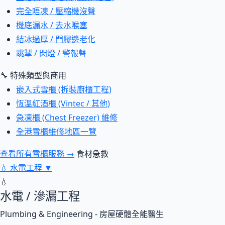
完全唔凍 / 壓縮機沒聲
機底漏水 / 去水喉塞
結冰過厚 / 門膠邊老化
跳掣 / 閃燈 / 警報聲
🔧 特殊類型與商用
嵌入式雪櫃 (拆裝廚櫃工程)
恆溫紅酒櫃 (Vintec / 其他)
急凍櫃 (Chest Freezer) 維修
全港雪櫃維修地區一覽
查看所有雪櫃服務 →
食材急救
💧
水電工程
▼
💧
水電 / 滲漏工程
Plumbing & Engineering - 房屋硬體全能醫生