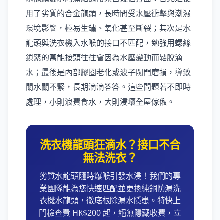
用了劣質的合金龍頭，長時間受水壓衝擊與潮濕
環境影響，極易生鏽、氧化甚至斷裂；其次是水
龍頭與洗衣機入水喉的接口不匹配，勉強用螺絲
鎖緊的萬能接頭往往會因為水壓變動而鬆脫滴
水；最後是內部膠圈老化或波子閥門磨損，導致
關水關不緊，長期滴滴答答。這些問題若不即時
處理，小則浪費食水，大則浸壞全屋傢俬。
洗衣機龍頭狂滴水？接口不合
無法洗衣？
劣質水龍頭隨時爆喉引發水浸！我們的專
業團隊能為您快速匹配並更換純銅防漏洗
衣機水龍頭，徹底根除漏水隱患。特快上
門檢查費 HK$200 起，絕無隱藏收費，立