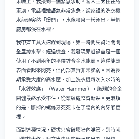
末晚上，我接到一個緊急求助。客人王太住在將
軍澳，電話裡她語氣非常焦急，說家裡的洗衣機
水龍頭突然「爆開」，水像噴泉一樣湧出，半個
廚房都浸在水裡。
我帶齊工具火速趕到現場，第一時間先幫她關閉
全屋總水掣。經過檢查，我發現罪魁禍首是一個
使用了不到兩年的平價鋅合金水龍頭。這種龍頭
表面看起來閃亮，但內部其實非常脆弱。因為長
期承受大廈的高水壓，加上洗衣機每次入水時的
「水錘效應」（Water Hammer），脆弱的合金
閥體最終承受不住，從螺紋處整齊斷裂。更麻煩
的是，斷掉的螺絲牙死死卡在了牆內的內牙喉管
裡。
面對這種情況，硬拔只會破壞牆內喉管，到時就