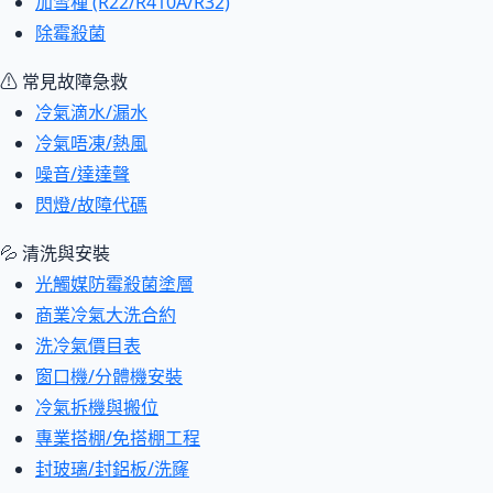
加雪種 (R22/R410A/R32)
除霉殺菌
⚠ 常見故障急救
冷氣滴水/漏水
冷氣唔凍/熱風
噪音/達達聲
閃燈/故障代碼
💦 清洗與安裝
光觸媒防霉殺菌塗層
商業冷氣大洗合約
洗冷氣價目表
窗口機/分體機安裝
冷氣拆機與搬位
專業搭棚/免搭棚工程
封玻璃/封鋁板/洗窿