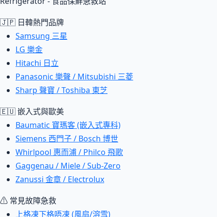
Refrigerator - 食品保鮮急救站
🇯🇵 日韓熱門品牌
Samsung 三星
LG 樂金
Hitachi 日立
Panasonic 樂聲 / Mitsubishi 三菱
Sharp 聲寶 / Toshiba 東芝
🇪🇺 嵌入式與歐美
Baumatic 寶瑪客 (嵌入式專科)
Siemens 西門子 / Bosch 博世
Whirlpool 惠而浦 / Philco 飛歌
Gaggenau / Miele / Sub-Zero
Zanussi 金章 / Electrolux
⚠ 常見故障急救
上格凍下格唔凍 (風扇/溶雪)