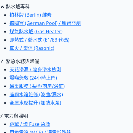
🔥 熱水爐專科
柏林牌 (Berlin) 維修
德國寶 (German Pool) / 斯寶亞創
煤氣熱水爐 (Gas Heater)
即熱式 / 儲水式 (E1/E3 代碼)
真火 / 樂信 (Rasonic)
💧 緊急水務與滲漏
天花滲漏 / 牆身滲水檢測
爆喉急救 (24小時上門)
通渠服務 (馬桶/廚房/浴缸)
座廁水箱維修 (波曲/漏水)
全屋水壓提升 (加裝水泵)
⚡ 電力與照明
跳掣 / 燒 Fuse 急救
更換電箱 (MCB) / 漏電斷路器