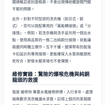
關順暢且密封度極高，不會出現傳統螺旋閥門關
不緊的問題。
此外，針對不同型號的洗衣機（如日式、歐
式），您可以搭配專用的「萬能轉接頭」或「分
接頭」。例如，若洗衣機與洗手盆共用一個出水
點，使用高品質的一進二出純銅分接頭，就能讓
兩邊同時獨立運作，互不干擾。選擇帶有防脫落
卡扣設計的專用接頭，更能確保入水管與龍頭死
死咬合，即使水壓突增也不會彈開。
維修實錄：驚險的爆喉危機與純銅
龍頭的救援
我是 維修快 專業水電維修師傅，入行多年，處理
過無數宗洗衣機漏水求救。記得上個月的某個週