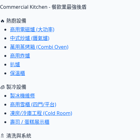
Commercial Kitchen - 餐飲業最強後盾
🔥 熱廚設備
商用電磁爐 (大功率)
中式炒爐 (鑊氣爐)
萬用蒸烤箱 (Combi Oven)
商用炸爐
扒爐
保溫櫃
🧊 製冷設備
製冰機維修
商用雪櫃 (四門/平台)
凍房/冷庫工程 (Cold Room)
壽司 / 蛋糕展示櫃
🚿 清洗與系統