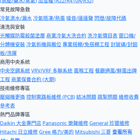
(高壓/藥水/蒸氣)
加雪種 (R22/R410A/R32)
常見故障急救
冷氣滴水/漏水
冷氣唔凍/熱風
噪音/達達聲
閃燈/故障代碼
清洗與安裝
光觸媒防霉殺菌塗層
商業冷氣大洗合約
洗冷氣價目表
窗口機/
分體機安裝
冷氣拆機與搬位
專業搭棚/免搭棚工程
封玻璃/封鋁
板/洗窿
商用中央系統
中央空調系統
VRV/VRF 多聯系統
風喉工程
餐廳通風/鮮風出牌
工程
商業保養合約 (大期)
技術維修專區
壓縮機更換
控制電路板維修 (PCB)
結冰問題
跳掣問題
維修收費
參考表
熱門品牌專區
Daikin 大金專門店
Panasonic 樂聲維修
General 珍寶維修
Hitachi 日立維修
Gree 格力/美的
Mitsubishi 三菱
查看所有