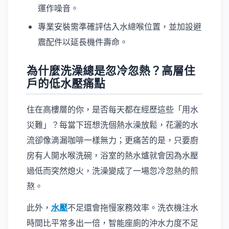
運作噪音。
專業安裝需準確評估入水總喉位置，並加設避
震配件以延長機件壽命。
為什麼洗澡總是忽冷忽熱？高層住
戶的低水壓痛點
住在高樓層的你，是否每天都在經歷這些「用水
災難」？每當下班想洗個熱水澡放鬆，花灑的水
流卻像滴漏咖啡一樣無力；更痛苦的是，只要廚
房有人開水喉洗碗，浴室的熱水爐就會因為水壓
過低而突然熄火，洗澡變成了一場忽冷忽熱的煎
熬。
此外，
水壓
不足還會拖慢家務效率。洗衣機注水
時間比平常多出一倍，智能座廁的沖水力度不足