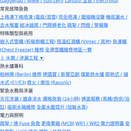
Gaggenau / Miele / Sub-Zero
Zanussi 金章 / Electrolux
常見故障急救
上格凍下格唔凍 (風扇/溶雪)
完全唔凍 / 壓縮機沒聲
機底漏水 /
去水喉塞
結冰過厚 / 門膠邊老化
跳掣 / 閃燈 / 警報聲
特殊類型與商用
嵌入式雪櫃 (拆裝廚櫃工程)
恆溫紅酒櫃 (Vintec / 其他)
急凍櫃
(Chest Freezer) 維修
全港雪櫃維修地區一覽
💧
水電 / 滲漏工程
▼
熱水爐專科
柏林牌 (Berlin) 維修
德國寶 / 斯寶亞創
煤氣熱水爐
即熱式 / 儲
水式 (E1/E3)
真火 / 樂信 (Rasonic)
緊急水務與滲漏
天花滲漏 / 牆身滲水
爆喉急救 (24小時)
通渠服務 (馬桶/廚房/浴
缸)
座廁水箱維修
全屋水壓提升 (加裝水泵)
電力與照明
跳掣 / 燒 Fuse 急救
更換電箱 (MCB)
WR1 / WR2 電力證明書
安