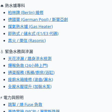
🔥 熱水爐專科
柏林牌 (Berlin) 維修
德國寶 (German Pool) / 斯寶亞創
煤氣熱水爐 (Gas Heater)
即熱式 / 儲水式 (E1/E3 代碼)
真火 / 樂信 (Rasonic)
💧 緊急水務與滲漏
天花滲漏 / 牆身滲水檢測
爆喉急救 (24小時上門)
通渠服務 (馬桶/廚房/浴缸)
座廁水箱維修 (波曲/漏水)
全屋水壓提升 (加裝水泵)
⚡ 電力與照明
跳掣 / 燒 Fuse 急救
更換電箱 (MCB) / 漏電斷路器