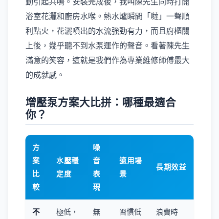
動引起共鳴。安裝完成後，我叫陳先生同時打開
浴室花灑和廚房水喉。熱水爐瞬間「噠」一聲順
利點火，花灑噴出的水流強勁有力，而且廚櫃關
上後，幾乎聽不到水泵運作的聲音。看著陳先生
滿意的笑容，這就是我們作為專業維修師傅最大
的成就感。
增壓泵方案大比拼：哪種最適合
你？
方
噪
案
水壓穩
音
適用場
長期效益
比
定度
表
景
較
現
不
極低，
無
習慣低
浪費時