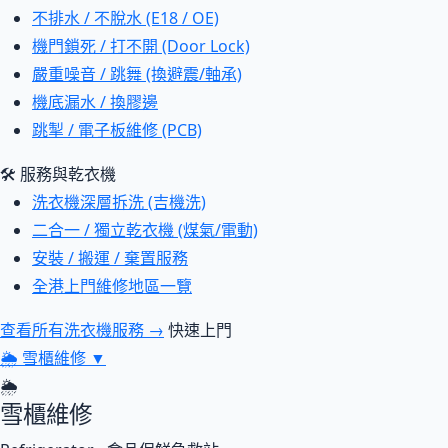
不排水 / 不脫水 (E18 / OE)
機門鎖死 / 打不開 (Door Lock)
嚴重噪音 / 跳舞 (換避震/軸承)
機底漏水 / 換膠邊
跳掣 / 電子板維修 (PCB)
🛠 服務與乾衣機
洗衣機深層拆洗 (吉機洗)
二合一 / 獨立乾衣機 (煤氣/電動)
安裝 / 搬運 / 棄置服務
全港上門維修地區一覽
查看所有洗衣機服務 →
快速上門
🌦
雪櫃維修
▼
🌦
雪櫃維修