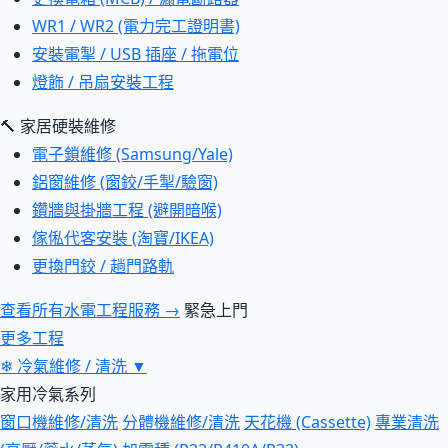
WR1 / WR2 (電力完工證明書)
安裝電掣 / USB 插座 / 拖電位
燈飾 / 吊扇安裝工程
🔨 家居硬裝維修
電子鎖維修 (Samsung/Yale)
鋁窗維修 (窗鉸/手掣/驗窗)
鑽牆與掛牆工程 (避開暗喉)
傢俬代客安裝 (淘寶/IKEA)
更換門鉸 / 趟門路軌
查看所有水電工程服務 →
緊急上門
更多工程
❄
冷氣維修 / 清洗
▼
家用冷氣系列
窗口機維修/清洗
分體機維修/清洗
天花機 (Cassette)
專業清洗