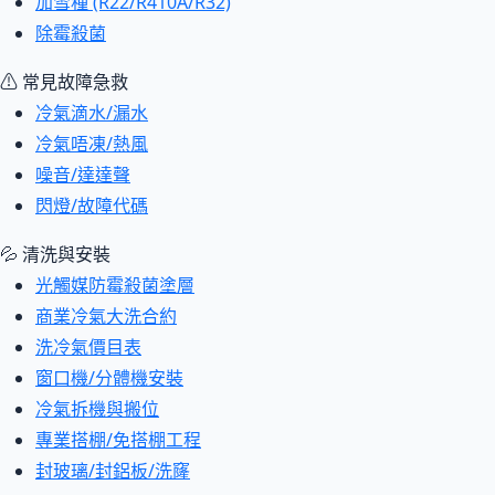
加雪種 (R22/R410A/R32)
除霉殺菌
⚠ 常見故障急救
冷氣滴水/漏水
冷氣唔凍/熱風
噪音/達達聲
閃燈/故障代碼
💦 清洗與安裝
光觸媒防霉殺菌塗層
商業冷氣大洗合約
洗冷氣價目表
窗口機/分體機安裝
冷氣拆機與搬位
專業搭棚/免搭棚工程
封玻璃/封鋁板/洗窿