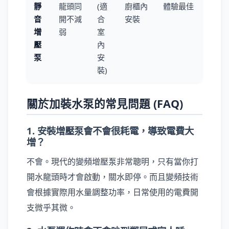
靜
龍頭同
(適
廚櫃內
體驗最佳
音
開不減
合
安裝
增
弱
室
壓
內
泵
安
裝)
關於加裝水泵的常見問題 (FAQ)
1. 安裝增壓泵會不會很耗電，導致電費大
增？
不會。現代的變頻增壓泵非常聰明，只有當你打
開水龍頭時才會啟動，關水即停。而且變頻技術
會根據實際用水量調整功率，日常使用的電費開
支微乎其微。