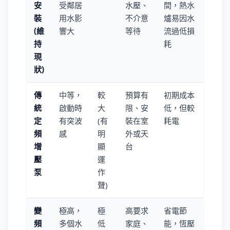
安
受鄰居
水壓、
間，熱水
裝
用水影
不介意
爐易因水
(維
響大
等待
流過低損
持
耗
現
狀)
傳
中等，
較
預算有
初期成本
統
啟動時
大
限、安
低，但較
定
有突波
(有
裝在室
耗電
頻
感
明
外或天
增
顯
台
壓
運
泵
作
聲)
變
極高，
極
高要求
省電節
頻
多個水
低
家庭、
能，恆壓