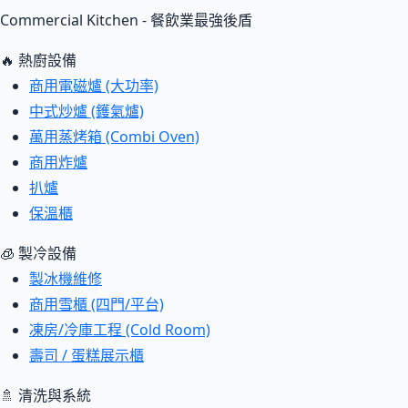
Commercial Kitchen - 餐飲業最強後盾
🔥 熱廚設備
商用電磁爐 (大功率)
中式炒爐 (鑊氣爐)
萬用蒸烤箱 (Combi Oven)
商用炸爐
扒爐
保溫櫃
🧊 製冷設備
製冰機維修
商用雪櫃 (四門/平台)
凍房/冷庫工程 (Cold Room)
壽司 / 蛋糕展示櫃
🚿 清洗與系統