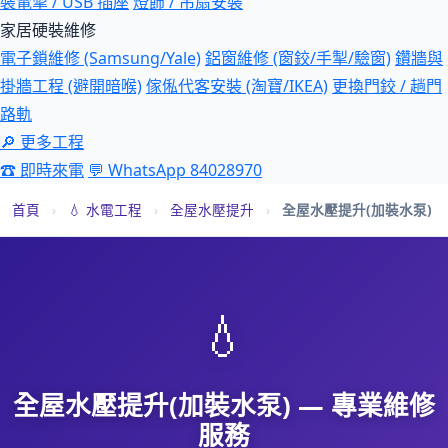
裝電掣 / USB 插座
燈飾 / 吊扇安裝
家居硬裝維修
電子鎖維修 (Samsung/Yale)
鋁窗維修 (窗鉸/手掣/驗窗)
鑽牆與
掛牆工程 (避開暗喉)
傢俬代客安裝 (淘寶/IKEA)
更換門鉸 / 趟門
路軌
🔎 更多工程
☎ 即時來電
💬 WhatsApp 84028970
首頁
›
💧 水電工程
›
全屋水壓提升
›
全屋水壓提升(加裝水泵)
💧
全屋水壓提升(加裝水泵) — 專業維修
服務