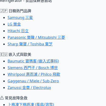
Refrigerator - 食品保鮮急救站
🇯🇵 日韓熱門品牌
Samsung 三星
LG 樂金
Hitachi 日立
Panasonic 樂聲 / Mitsubishi 三菱
Sharp 聲寶 / Toshiba 東芝
🇪🇺 嵌入式與歐美
Baumatic 寶瑪客 (嵌入式專科)
Siemens 西門子 / Bosch 博世
Whirlpool 惠而浦 / Philco 飛歌
Gaggenau / Miele / Sub-Zero
Zanussi 金章 / Electrolux
⚠ 常見故障急救
上格凍下格唔凍 (風扇/溶雪)