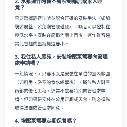
2. 水泵運作時會不會吵到鄰居或家人睡
覺？
只要選擇靜音型號並配合正確的安裝手法（如加
裝避震墊、避免喉管硬碰硬），噪音可以控制在
極低水平。安裝在廚櫃內關上門後，運作聲音通
常比雪櫃的壓縮機還要小。
3. 我住私人屋苑，安裝增壓泵需要向管理
處申請嗎？
一般情況下，只要水泵是安裝在單位的室內範圍
（如廚房、浴室的食水總掣後），屬於私人財產
內部的優化工程，通常不需要特別向管理處申
請。但如果是安裝在公用走廊或天台，則必須先
取得法團或管理處同意。
4. 增壓泵需要定期保養嗎？