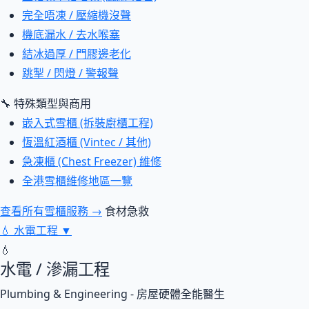
完全唔凍 / 壓縮機沒聲
機底漏水 / 去水喉塞
結冰過厚 / 門膠邊老化
跳掣 / 閃燈 / 警報聲
🔧 特殊類型與商用
嵌入式雪櫃 (拆裝廚櫃工程)
恆溫紅酒櫃 (Vintec / 其他)
急凍櫃 (Chest Freezer) 維修
全港雪櫃維修地區一覽
查看所有雪櫃服務 →
食材急救
💧
水電工程
▼
💧
水電 / 滲漏工程
Plumbing & Engineering - 房屋硬體全能醫生