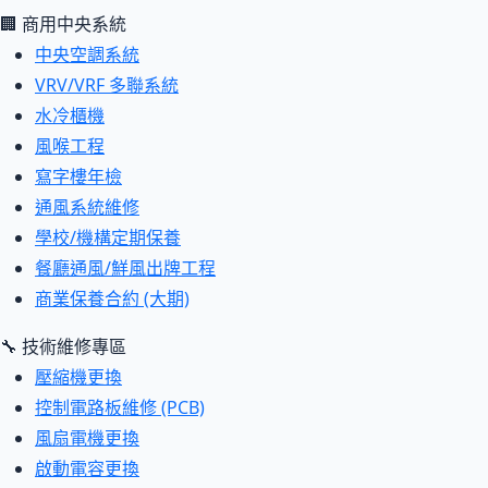
🏢 商用中央系統
中央空調系統
VRV/VRF 多聯系統
水冷櫃機
風喉工程
寫字樓年檢
通風系統維修
學校/機構定期保養
餐廳通風/鮮風出牌工程
商業保養合約 (大期)
🔧 技術維修專區
壓縮機更換
控制電路板維修 (PCB)
風扇電機更換
啟動電容更換