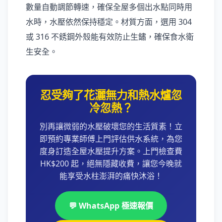
數量自動調節轉速，確保全屋多個出水點同時用
水時，水壓依然保持穩定。材質方面，選用 304
或 316 不銹鋼外殼能有效防止生鏽，確保食水衛
生安全。
忍受夠了花灑無力和熱水爐忽
冷忽熱？
別再讓微弱的水壓破壞您的生活質素！立
即預約專業師傅上門評估供水系統，為您
度身訂造全屋水壓提升方案。上門檢查費
HK$200 起，絕無隱藏收費，讓您今晚就
能享受水柱澎湃的痛快沐浴！
💬 WhatsApp 極速報價