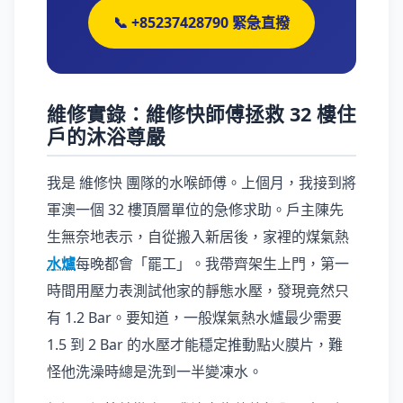
📞 +85237428790 緊急直撥
維修實錄：維修快師傅拯救 32 樓住
戶的沐浴尊嚴
我是 維修快 團隊的水喉師傅。上個月，我接到將
軍澳一個 32 樓頂層單位的急修求助。戶主陳先
生無奈地表示，自從搬入新居後，家裡的煤氣熱
水爐
每晚都會「罷工」。我帶齊架生上門，第一
時間用壓力表測試他家的靜態水壓，發現竟然只
有 1.2 Bar。要知道，一般煤氣熱水爐最少需要
1.5 到 2 Bar 的水壓才能穩定推動點火膜片，難
怪他洗澡時總是洗到一半變凍水。