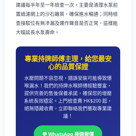
建議每半年至一年檢查一次。主要是清理水泵前
置過濾網上的沙石雜質，確保進水暢通；同時檢
查接駁位有無滲漏及運作聲音是否正常，這樣能
大幅延長水泵壽命。
專業持牌師傅主理，給您最安
心的品質保證
水壓問題不容忽視，錯誤安裝可能導致爆
喉漏水！我們的持牌水喉師傅經驗豐富，
提供完善的售後保養承諾，確保您的增壓
系統長效穩定。上門檢查費 HK$200 起，
絕無隱藏收費，立即聯絡我們獲取專業建
議！
💬 WhatsApp 極速報價