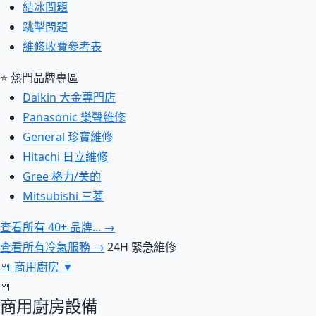
結冰問題
跳掣問題
維修收費參考表
⭐ 熱門品牌專區
Daikin 大金專門店
Panasonic 樂聲維修
General 珍寶維修
Hitachi 日立維修
Gree 格力/美的
Mitsubishi 三菱
查看所有 40+ 品牌... →
查看所有冷氣服務 →
24H 緊急維修
🍴
商用廚房
▼
🍴
商用廚房設備