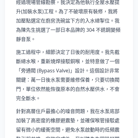
經過現場管線勘察，我決定為他執行全屋水壓提
升(加裝水泵)工程。為了不破壞原有裝修，我將
加壓點選定在廚房洗碗盆下方的入水總掣位。我
為陳先生挑選了一部日本品牌的 304 不銹鋼變頻
靜音泵。
施工過程中，細節決定了日後的耐用度。我先截
斷總水喉，重新燒焊接駁銅喉，並特意做了一個
「旁通閥 (Bypass Valve)」設計。這個設計非常
關鍵：萬一日後水泵需要維修保養，只要切換閥
門，單位依然能恢復原本的自然水壓供水，不會
完全斷水。
針對高層住戶最擔心的噪音問題，我在水泵底部
加裝了高密度的橡膠避震墊，並確保喉管接駁處
留有微小的緩衝空間，避免水泵啟動時的低頻震