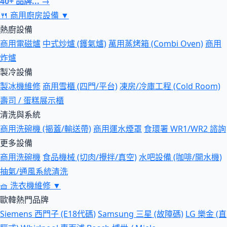
40+ 品牌... →
🍴
商用廚房設備
▼
熱廚設備
商用電磁爐
中式炒爐 (鑊氣爐)
萬用蒸烤箱 (Combi Oven)
商用
炸爐
製冷設備
製冰機維修
商用雪櫃 (四門/平台)
凍房/冷庫工程 (Cold Room)
壽司 / 蛋糕展示櫃
清洗與系統
商用洗碗機 (揭蓋/輸送帶)
商用運水煙罩
食環署 WR1/WR2 諮詢
更多設備
商用洗碗機
食品機械 (切肉/攪拌/真空)
水吧設備 (咖啡/開水機)
抽氣/通風系統清洗
🧺
洗衣機維修
▼
歐韓熱門品牌
Siemens 西門子 (E18代碼)
Samsung 三星 (故障碼)
LG 樂金 (直