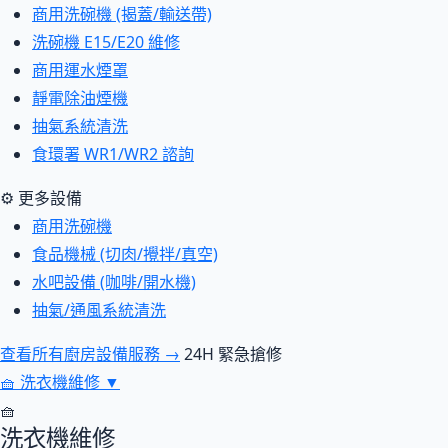
商用洗碗機 (揭蓋/輸送帶)
洗碗機 E15/E20 維修
商用運水煙罩
靜電除油煙機
抽氣系統清洗
食環署 WR1/WR2 諮詢
⚙ 更多設備
商用洗碗機
食品機械 (切肉/攪拌/真空)
水吧設備 (咖啡/開水機)
抽氣/通風系統清洗
查看所有廚房設備服務 →
24H 緊急搶修
🧺
洗衣機維修
▼
🧺
洗衣機維修