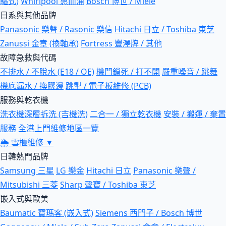
驅式)
Whirlpool 惠而浦
Bosch 博世 / Miele
日系與其他品牌
Panasonic 樂聲 / Rasonic 樂信
Hitachi 日立 / Toshiba 東芝
Zanussi 金章 (換軸承)
Fortress 豐澤牌 / 其他
故障急救與代碼
不排水 / 不脫水 (E18 / OE)
機門鎖死 / 打不開
嚴重噪音 / 跳舞
機底漏水 / 換膠邊
跳掣 / 電子板維修 (PCB)
服務與乾衣機
洗衣機深層拆洗 (吉機洗)
二合一 / 獨立乾衣機
安裝 / 搬運 / 棄置
服務
全港上門維修地區一覽
🌦
雪櫃維修
▼
日韓熱門品牌
Samsung 三星
LG 樂金
Hitachi 日立
Panasonic 樂聲 /
Mitsubishi 三菱
Sharp 聲寶 / Toshiba 東芝
嵌入式與歐美
Baumatic 寶瑪客 (嵌入式)
Siemens 西門子 / Bosch 博世