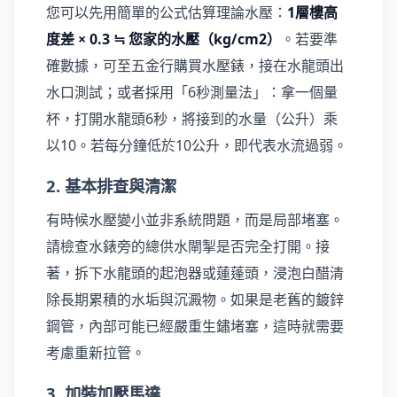
您可以先用簡單的公式估算理論水壓：
1層樓高
度差 × 0.3 ≒ 您家的水壓（kg/cm2）
。若要準
確數據，可至五金行購買水壓錶，接在水龍頭出
水口測試；或者採用「6秒測量法」：拿一個量
杯，打開水龍頭6秒，將接到的水量（公升）乘
以10。若每分鐘低於10公升，即代表水流過弱。
2. 基本排查與清潔
有時候水壓變小並非系統問題，而是局部堵塞。
請檢查水錶旁的總供水閘掣是否完全打開。接
著，拆下水龍頭的起泡器或蓮蓬頭，浸泡白醋清
除長期累積的水垢與沉澱物。如果是老舊的鍍鋅
鋼管，內部可能已經嚴重生鏽堵塞，這時就需要
考慮重新拉管。
3. 加裝加壓馬達