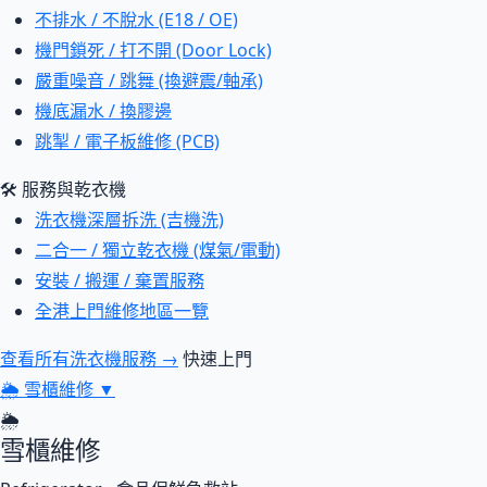
不排水 / 不脫水 (E18 / OE)
機門鎖死 / 打不開 (Door Lock)
嚴重噪音 / 跳舞 (換避震/軸承)
機底漏水 / 換膠邊
跳掣 / 電子板維修 (PCB)
🛠 服務與乾衣機
洗衣機深層拆洗 (吉機洗)
二合一 / 獨立乾衣機 (煤氣/電動)
安裝 / 搬運 / 棄置服務
全港上門維修地區一覽
查看所有洗衣機服務 →
快速上門
🌦
雪櫃維修
▼
🌦
雪櫃維修