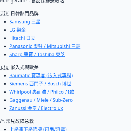
Refrigerator - 食品保鮮急救站
🇯🇵 日韓熱門品牌
Samsung 三星
LG 樂金
Hitachi 日立
Panasonic 樂聲 / Mitsubishi 三菱
Sharp 聲寶 / Toshiba 東芝
🇪🇺 嵌入式與歐美
Baumatic 寶瑪客 (嵌入式專科)
Siemens 西門子 / Bosch 博世
Whirlpool 惠而浦 / Philco 飛歌
Gaggenau / Miele / Sub-Zero
Zanussi 金章 / Electrolux
⚠ 常見故障急救
上格凍下格唔凍 (風扇/溶雪)