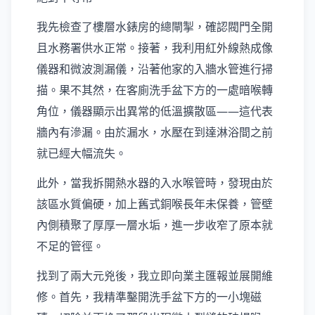
我先檢查了樓層水錶房的總閘掣，確認閥門全開
且水務署供水正常。接著，我利用紅外線熱成像
儀器和微波測漏儀，沿著他家的入牆水管進行掃
描。果不其然，在客廁洗手盆下方的一處暗喉轉
角位，儀器顯示出異常的低溫擴散區——這代表
牆內有滲漏。由於漏水，水壓在到達淋浴間之前
就已經大幅流失。
此外，當我拆開熱水器的入水喉管時，發現由於
該區水質偏硬，加上舊式銅喉長年未保養，管壁
內側積聚了厚厚一層水垢，進一步收窄了原本就
不足的管徑。
找到了兩大元兇後，我立即向業主匯報並展開維
修。首先，我精準鑿開洗手盆下方的一小塊磁