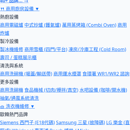
40+ 品牌... →
🍴
商用廚房設備
▼
熱廚設備
商用電磁爐
中式炒爐 (鑊氣爐)
萬用蒸烤箱 (Combi Oven)
商用
炸爐
製冷設備
製冰機維修
商用雪櫃 (四門/平台)
凍房/冷庫工程 (Cold Room)
壽司 / 蛋糕展示櫃
清洗與系統
商用洗碗機 (揭蓋/輸送帶)
商用運水煙罩
食環署 WR1/WR2 諮詢
更多設備
商用洗碗機
食品機械 (切肉/攪拌/真空)
水吧設備 (咖啡/開水機)
抽氣/通風系統清洗
🧺
洗衣機維修
▼
歐韓熱門品牌
Siemens 西門子 (E18代碼)
Samsung 三星 (故障碼)
LG 樂金 (直