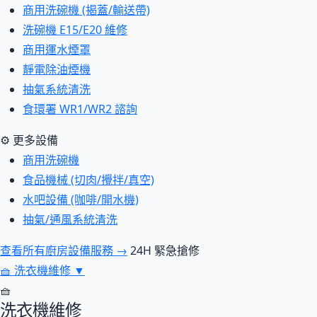
商用洗碗機 (揭蓋/輸送帶)
洗碗機 E15/E20 維修
商用運水煙罩
靜電除油煙機
抽氣系統清洗
食環署 WR1/WR2 諮詢
⚙ 更多設備
商用洗碗機
食品機械 (切肉/攪拌/真空)
水吧設備 (咖啡/開水機)
抽氣/通風系統清洗
查看所有廚房設備服務 →
24H 緊急搶修
🧺
洗衣機維修
▼
🧺
洗衣機維修