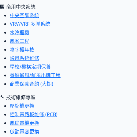
🏢 商用中央系統
中央空調系統
VRV/VRF 多聯系統
水冷櫃機
風喉工程
寫字樓年檢
通風系統維修
學校/機構定期保養
餐廳通風/鮮風出牌工程
商業保養合約 (大期)
🔧 技術維修專區
壓縮機更換
控制電路板維修 (PCB)
風扇電機更換
啟動電容更換