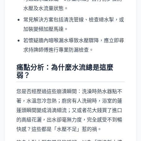
水壓及水流量狀態。
常見解決方案包括清洗管線、檢查總水掣，或
加裝變頻加壓馬達。
若懷疑牆內暗喉漏水導致水壓驟降，應立即尋
求持牌師傅進行專業防漏檢查。
痛點分析：為什麼水流總是這麼
弱？
您是否經歷過這些崩潰瞬間：洗澡時熱水器點不
著，水溫忽冷忽熱；廚房有人洗碗時，浴室的蓮
蓬頭瞬間變成涓滴細流；又或者花大錢買了進口
的高級花灑，出水卻毫無力度，完全感受不到暢
快感？這些都是「水壓不足」惹的禍。