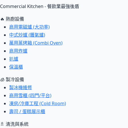
Commercial Kitchen - 餐飲業最強後盾
🔥 熱廚設備
商用電磁爐 (大功率)
中式炒爐 (鑊氣爐)
萬用蒸烤箱 (Combi Oven)
商用炸爐
扒爐
保溫櫃
🧊 製冷設備
製冰機維修
商用雪櫃 (四門/平台)
凍房/冷庫工程 (Cold Room)
壽司 / 蛋糕展示櫃
🚿 清洗與系統