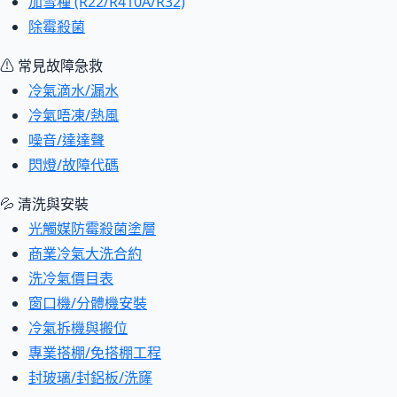
加雪種 (R22/R410A/R32)
除霉殺菌
⚠ 常見故障急救
冷氣滴水/漏水
冷氣唔凍/熱風
噪音/達達聲
閃燈/故障代碼
💦 清洗與安裝
光觸媒防霉殺菌塗層
商業冷氣大洗合約
洗冷氣價目表
窗口機/分體機安裝
冷氣拆機與搬位
專業搭棚/免搭棚工程
封玻璃/封鋁板/洗窿