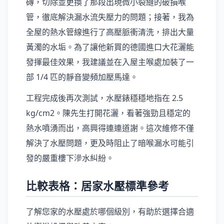
磚，切除並更換了那段出現微小裂縫的破損喉
管，徹底解決漏水流失壓力的問題；接著，我為
全屋的熱水管線進行了高壓脈衝清洗，排出大量
黃濁的水垢。為了讓他新買的德國進口大花灑能
發揮最佳效果，我建議並在入屋主喉處加裝了一
部 1/4 匹的靜音變頻加壓馬達。
工程完成後再次測試，水壓錶穩穩地指在 2.5
kg/cm2。陳先生打開花灑，看著強勁且穩定的
熱水噴湧而出，高興得連連道謝。這次維修不僅
解決了水壓問題，更及時阻止了暗喉漏水可能引
發的嚴重樓下滲水糾紛。
比較表格：居家水壓標準參考
了解您家的水壓處於哪個級別，有助於選擇合適