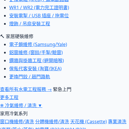
WR1 / WR2 (電力完工證明書)
安裝電掣 / USB 插座 / 拖電位
燈飾 / 吊扇安裝工程
🔨 家居硬裝維修
電子鎖維修 (Samsung/Yale)
鋁窗維修 (窗鉸/手掣/驗窗)
鑽牆與掛牆工程 (避開暗喉)
傢俬代客安裝 (淘寶/IKEA)
更換門鉸 / 趟門路軌
查看所有水電工程服務 →
緊急上門
更多工程
❄
冷氣維修 / 清洗
▼
家用冷氣系列
窗口機維修/清洗
分體機維修/清洗
天花機 (Cassette)
專業清洗