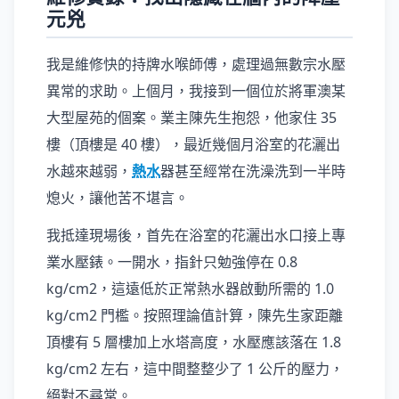
元兇
我是維修快的持牌水喉師傅，處理過無數宗水壓
異常的求助。上個月，我接到一個位於將軍澳某
大型屋苑的個案。業主陳先生抱怨，他家住 35
樓（頂樓是 40 樓），最近幾個月浴室的花灑出
水越來越弱，
熱水
器甚至經常在洗澡洗到一半時
熄火，讓他苦不堪言。
我抵達現場後，首先在浴室的花灑出水口接上專
業水壓錶。一開水，指針只勉強停在 0.8
kg/cm2，這遠低於正常熱水器啟動所需的 1.0
kg/cm2 門檻。按照理論值計算，陳先生家距離
頂樓有 5 層樓加上水塔高度，水壓應該落在 1.8
kg/cm2 左右，這中間整整少了 1 公斤的壓力，
絕對不尋常。