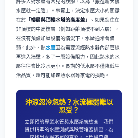
許多人對水壓有常見的誤解，以為「搬進新大樓
水壓就一定強」。事實上，決定水壓大小的關鍵
在於
「樓層與頂樓水塔的高度差」
。如果您住在
非頂樓的中高樓層（例如距離頂樓不到六層），
在沒有預設加壓設備的情況下，水壓通常會偏
弱。此外，熱
水管
因為需要流經熱水器內部管線
再進入牆壁，多了一層設備阻力，因此熱水的水
壓往往會比冷水更小。長期的低水壓不僅降低生
活品質，還可能加速熱水器等家電的損耗。
沖涼忽冷忽熱？水流極弱難以
忍受？
立即預約專業水管與水壓系統檢查！我們
提供精準的水壓測試與喉管堵塞排查，為
您找出水壓不足的真兇。上門檢查費