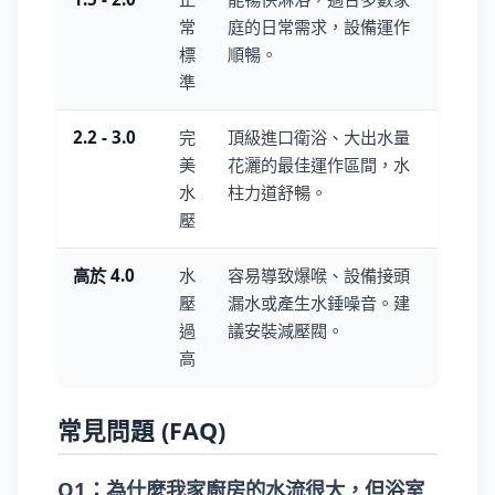
常
庭的日常需求，設備運作
標
順暢。
準
2.2 - 3.0
完
頂級進口衛浴、大出水量
美
花灑的最佳運作區間，水
水
柱力道舒暢。
壓
高於 4.0
水
容易導致爆喉、設備接頭
壓
漏水或產生水錘噪音。建
過
議安裝減壓閥。
高
常見問題 (FAQ)
Q1：為什麼我家廚房的水流很大，但浴室