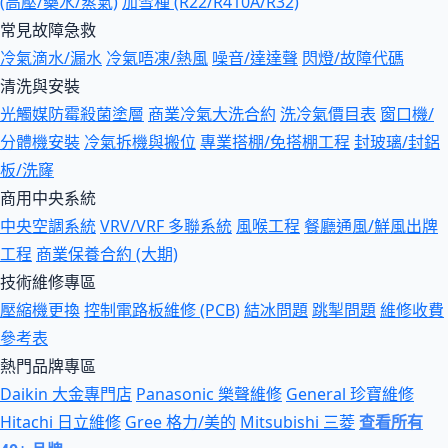
(高壓/藥水/蒸氣)
加雪種 (R22/R410A/R32)
常見故障急救
冷氣滴水/漏水
冷氣唔凍/熱風
噪音/達達聲
閃燈/故障代碼
清洗與安裝
光觸媒防霉殺菌塗層
商業冷氣大洗合約
洗冷氣價目表
窗口機/
分體機安裝
冷氣拆機與搬位
專業搭棚/免搭棚工程
封玻璃/封鋁
板/洗窿
商用中央系統
中央空調系統
VRV/VRF 多聯系統
風喉工程
餐廳通風/鮮風出牌
工程
商業保養合約 (大期)
技術維修專區
壓縮機更換
控制電路板維修 (PCB)
結冰問題
跳掣問題
維修收費
參考表
熱門品牌專區
Daikin 大金專門店
Panasonic 樂聲維修
General 珍寶維修
Hitachi 日立維修
Gree 格力/美的
Mitsubishi 三菱
查看所有