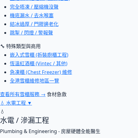
完全唔凍 / 壓縮機沒聲
機底漏水 / 去水喉塞
結冰過厚 / 門膠邊老化
跳掣 / 閃燈 / 警報聲
🔧 特殊類型與商用
嵌入式雪櫃 (拆裝廚櫃工程)
恆溫紅酒櫃 (Vintec / 其他)
急凍櫃 (Chest Freezer) 維修
全港雪櫃維修地區一覽
查看所有雪櫃服務 →
食材急救
💧
水電工程
▼
💧
水電 / 滲漏工程
Plumbing & Engineering - 房屋硬體全能醫生