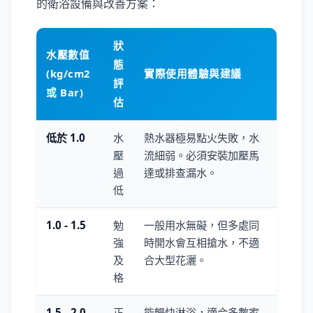
的衛浴設備與改善方案：
狀
水壓數值
態
(kg/cm2
實際使用體驗與建議
評
或 Bar)
估
低於 1.0
水
熱水器極易點火失敗，水
壓
流細弱。必須安裝加壓馬
過
達或排查漏水。
低
1.0 - 1.5
勉
一般用水無礙，但多處同
強
時開水會互相搶水，不適
及
合大型花灑。
格
1.5 - 2.0
正
能暢快淋浴，適合多數家