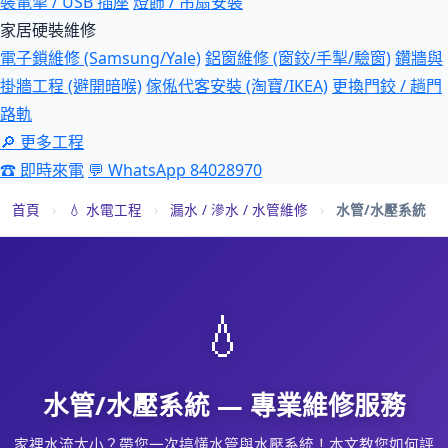
裝電掣 / USB 插座
燈飾 / 吊扇安裝
家居硬裝維修
電子鎖維修 (Samsung/Yale)
鋁窗維修 (窗鉸/手掣/驗窗)
鑽牆與
掛牆工程 (避開暗喉)
傢俬代客安裝 (淘寶/IKEA)
更換門鉸 / 趟門
路軌
🔎 更多工程
☎ 即時來電
💬 WhatsApp 84028970
首頁
›
💧 水電工程
›
漏水 / 滲水 / 水管維修
›
水管/水壓系統
💧
水管/水壓系統 — 專業維修服務
家裡水流太小？帶您一次搞懂水管與水壓系統！本文教您如何評