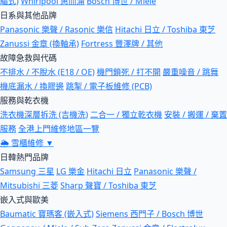
驅式)
Whirlpool 惠而浦
Bosch 博世 / Miele
日系與其他品牌
Panasonic 樂聲 / Rasonic 樂信
Hitachi 日立 / Toshiba 東芝
Zanussi 金章 (換軸承)
Fortress 豐澤牌 / 其他
故障急救與代碼
不排水 / 不脫水 (E18 / OE)
機門鎖死 / 打不開
嚴重噪音 / 跳舞
機底漏水 / 換膠邊
跳掣 / 電子板維修 (PCB)
服務與乾衣機
洗衣機深層拆洗 (吉機洗)
二合一 / 獨立乾衣機
安裝 / 搬運 / 棄置
服務
全港上門維修地區一覽
🌦
雪櫃維修
▼
日韓熱門品牌
Samsung 三星
LG 樂金
Hitachi 日立
Panasonic 樂聲 /
Mitsubishi 三菱
Sharp 聲寶 / Toshiba 東芝
嵌入式與歐美
Baumatic 寶瑪客 (嵌入式)
Siemens 西門子 / Bosch 博世