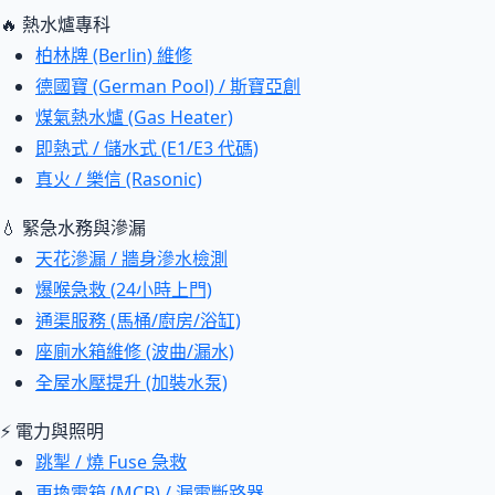
🔥 熱水爐專科
柏林牌 (Berlin) 維修
德國寶 (German Pool) / 斯寶亞創
煤氣熱水爐 (Gas Heater)
即熱式 / 儲水式 (E1/E3 代碼)
真火 / 樂信 (Rasonic)
💧 緊急水務與滲漏
天花滲漏 / 牆身滲水檢測
爆喉急救 (24小時上門)
通渠服務 (馬桶/廚房/浴缸)
座廁水箱維修 (波曲/漏水)
全屋水壓提升 (加裝水泵)
⚡ 電力與照明
跳掣 / 燒 Fuse 急救
更換電箱 (MCB) / 漏電斷路器