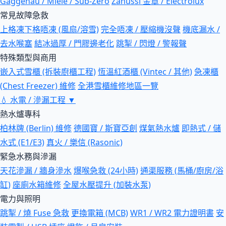
Gaggenau / Miele / Sub-Zero
Zanussi 金章 / Electrolux
常見故障急救
上格凍下格唔凍 (風扇/溶雪)
完全唔凍 / 壓縮機沒聲
機底漏水 /
去水喉塞
結冰過厚 / 門膠邊老化
跳掣 / 閃燈 / 警報聲
特殊類型與商用
嵌入式雪櫃 (拆裝廚櫃工程)
恆溫紅酒櫃 (Vintec / 其他)
急凍櫃
(Chest Freezer) 維修
全港雪櫃維修地區一覽
💧
水電 / 滲漏工程
▼
熱水爐專科
柏林牌 (Berlin) 維修
德國寶 / 斯寶亞創
煤氣熱水爐
即熱式 / 儲
水式 (E1/E3)
真火 / 樂信 (Rasonic)
緊急水務與滲漏
天花滲漏 / 牆身滲水
爆喉急救 (24小時)
通渠服務 (馬桶/廚房/浴
缸)
座廁水箱維修
全屋水壓提升 (加裝水泵)
電力與照明
跳掣 / 燒 Fuse 急救
更換電箱 (MCB)
WR1 / WR2 電力證明書
安