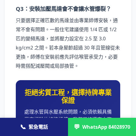
Q3：安裝加壓馬達會不會讓水管爆裂？
只要選擇正確匹數的馬達並由專業師傅安裝，通
常不會有問題。一般住宅建議使用 1/4 匹或 1/2
匹的變頻馬達，並將壓力設定在 2.5 至 3.0
kg/cm2 之間。若本身屋齡超過 30 年且管線從未
更換，師傅在安裝前應先評估喉管承受力，必要
時需搭配減壓閥或局部換管。
拒絕劣質工程，選擇持牌專業
保證
處理水管與水壓系統問題，必須依賴具備
豐富經驗的持牌師傅。我們嚴格遵守水務
📞
💬
署標準，提供完善的維修與保養承諾，徹
緊急電話
WhatsApp 84028970
底根治漏水與水壓異常。上門檢查費