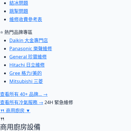
結冰問題
跳掣問題
維修收費參考表
⭐ 熱門品牌專區
Daikin 大金專門店
Panasonic 樂聲維修
General 珍寶維修
Hitachi 日立維修
Gree 格力/美的
Mitsubishi 三菱
查看所有 40+ 品牌... →
查看所有冷氣服務 →
24H 緊急維修
🍴
商用廚房
▼
🍴
商用廚房設備