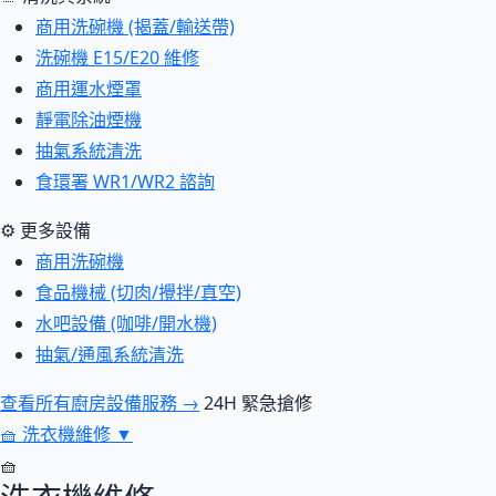
商用洗碗機 (揭蓋/輸送帶)
洗碗機 E15/E20 維修
商用運水煙罩
靜電除油煙機
抽氣系統清洗
食環署 WR1/WR2 諮詢
⚙ 更多設備
商用洗碗機
食品機械 (切肉/攪拌/真空)
水吧設備 (咖啡/開水機)
抽氣/通風系統清洗
查看所有廚房設備服務 →
24H 緊急搶修
🧺
洗衣機維修
▼
🧺