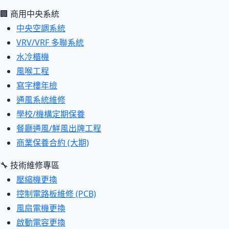
🏢 商用中央系統
中央空調系統
VRV/VRF 多聯系統
水冷櫃機
風喉工程
寫字樓年檢
通風系統維修
學校/機構定期保養
餐廳通風/鮮風出牌工程
商業保養合約 (大期)
🔧 技術維修專區
壓縮機更換
控制電路板維修 (PCB)
風扇電機更換
啟動電容更換