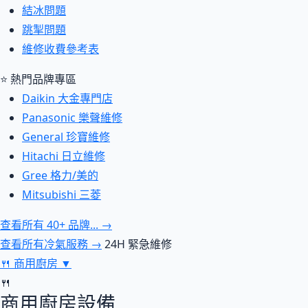
結冰問題
跳掣問題
維修收費參考表
⭐ 熱門品牌專區
Daikin 大金專門店
Panasonic 樂聲維修
General 珍寶維修
Hitachi 日立維修
Gree 格力/美的
Mitsubishi 三菱
查看所有 40+ 品牌... →
查看所有冷氣服務 →
24H 緊急維修
🍴
商用廚房
▼
🍴
商用廚房設備