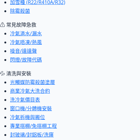
加雪種 (R22/R410A/R32)
除霉殺菌
⚠ 常見故障急救
冷氣滴水/漏水
冷氣唔凍/熱風
噪音/達達聲
閃燈/故障代碼
💦 清洗與安裝
光觸媒防霉殺菌塗層
商業冷氣大洗合約
洗冷氣價目表
窗口機/分體機安裝
冷氣拆機與搬位
專業搭棚/免搭棚工程
封玻璃/封鋁板/洗窿