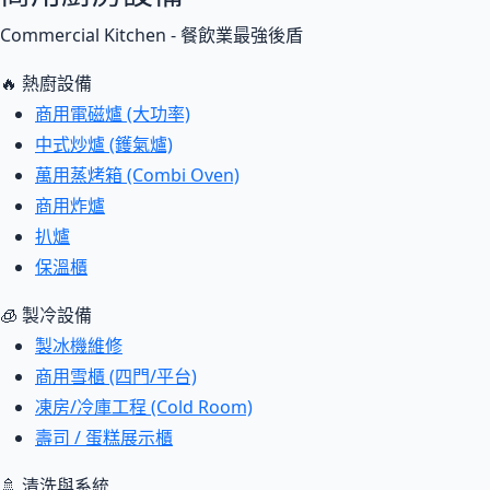
Commercial Kitchen - 餐飲業最強後盾
🔥 熱廚設備
商用電磁爐 (大功率)
中式炒爐 (鑊氣爐)
萬用蒸烤箱 (Combi Oven)
商用炸爐
扒爐
保溫櫃
🧊 製冷設備
製冰機維修
商用雪櫃 (四門/平台)
凍房/冷庫工程 (Cold Room)
壽司 / 蛋糕展示櫃
🚿 清洗與系統