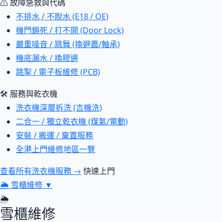
⚠ 故障急救與代碼
不排水 / 不脫水 (E18 / OE)
機門鎖死 / 打不開 (Door Lock)
嚴重噪音 / 跳舞 (換避震/軸承)
機底漏水 / 換膠邊
跳掣 / 電子板維修 (PCB)
🛠 服務與乾衣機
洗衣機深層拆洗 (吉機洗)
二合一 / 獨立乾衣機 (煤氣/電動)
安裝 / 搬運 / 棄置服務
全港上門維修地區一覽
查看所有洗衣機服務 →
快速上門
🌦
雪櫃維修
▼
🌦
雪櫃維修