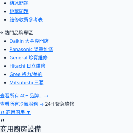
結冰問題
跳掣問題
維修收費參考表
⭐ 熱門品牌專區
Daikin 大金專門店
Panasonic 樂聲維修
General 珍寶維修
Hitachi 日立維修
Gree 格力/美的
Mitsubishi 三菱
查看所有 40+ 品牌... →
查看所有冷氣服務 →
24H 緊急維修
🍴
商用廚房
▼
🍴
商用廚房設備