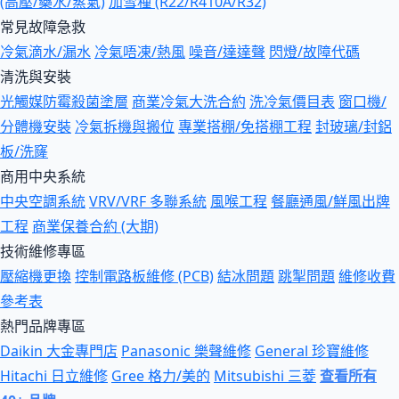
(高壓/藥水/蒸氣)
加雪種 (R22/R410A/R32)
常見故障急救
冷氣滴水/漏水
冷氣唔凍/熱風
噪音/達達聲
閃燈/故障代碼
清洗與安裝
光觸媒防霉殺菌塗層
商業冷氣大洗合約
洗冷氣價目表
窗口機/
分體機安裝
冷氣拆機與搬位
專業搭棚/免搭棚工程
封玻璃/封鋁
板/洗窿
商用中央系統
中央空調系統
VRV/VRF 多聯系統
風喉工程
餐廳通風/鮮風出牌
工程
商業保養合約 (大期)
技術維修專區
壓縮機更換
控制電路板維修 (PCB)
結冰問題
跳掣問題
維修收費
參考表
熱門品牌專區
Daikin 大金專門店
Panasonic 樂聲維修
General 珍寶維修
Hitachi 日立維修
Gree 格力/美的
Mitsubishi 三菱
查看所有