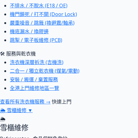
不排水 / 不脫水 (E18 / OE)
機門鎖死 / 打不開 (Door Lock)
嚴重噪音 / 跳舞 (換避震/軸承)
機底漏水 / 換膠邊
跳掣 / 電子板維修 (PCB)
🛠 服務與乾衣機
洗衣機深層拆洗 (吉機洗)
二合一 / 獨立乾衣機 (煤氣/電動)
安裝 / 搬運 / 棄置服務
全港上門維修地區一覽
查看所有洗衣機服務 →
快速上門
🌦
雪櫃維修
▼
🌦
雪櫃維修