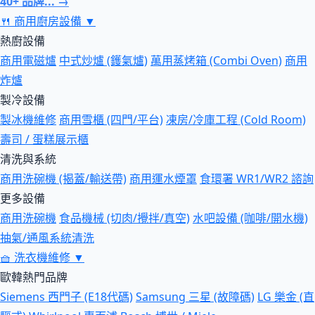
40+ 品牌... →
🍴
商用廚房設備
▼
熱廚設備
商用電磁爐
中式炒爐 (鑊氣爐)
萬用蒸烤箱 (Combi Oven)
商用
炸爐
製冷設備
製冰機維修
商用雪櫃 (四門/平台)
凍房/冷庫工程 (Cold Room)
壽司 / 蛋糕展示櫃
清洗與系統
商用洗碗機 (揭蓋/輸送帶)
商用運水煙罩
食環署 WR1/WR2 諮詢
更多設備
商用洗碗機
食品機械 (切肉/攪拌/真空)
水吧設備 (咖啡/開水機)
抽氣/通風系統清洗
🧺
洗衣機維修
▼
歐韓熱門品牌
Siemens 西門子 (E18代碼)
Samsung 三星 (故障碼)
LG 樂金 (直