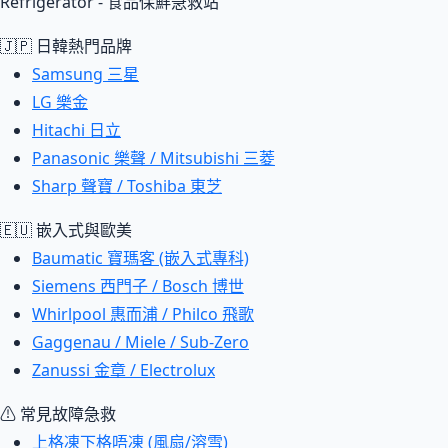
Refrigerator - 食品保鮮急救站
🇯🇵 日韓熱門品牌
Samsung 三星
LG 樂金
Hitachi 日立
Panasonic 樂聲 / Mitsubishi 三菱
Sharp 聲寶 / Toshiba 東芝
🇪🇺 嵌入式與歐美
Baumatic 寶瑪客 (嵌入式專科)
Siemens 西門子 / Bosch 博世
Whirlpool 惠而浦 / Philco 飛歌
Gaggenau / Miele / Sub-Zero
Zanussi 金章 / Electrolux
⚠ 常見故障急救
上格凍下格唔凍 (風扇/溶雪)