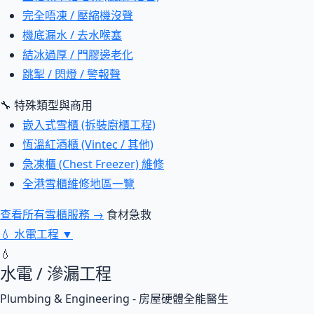
完全唔凍 / 壓縮機沒聲
機底漏水 / 去水喉塞
結冰過厚 / 門膠邊老化
跳掣 / 閃燈 / 警報聲
🔧 特殊類型與商用
嵌入式雪櫃 (拆裝廚櫃工程)
恆溫紅酒櫃 (Vintec / 其他)
急凍櫃 (Chest Freezer) 維修
全港雪櫃維修地區一覽
查看所有雪櫃服務 →
食材急救
💧
水電工程
▼
💧
水電 / 滲漏工程
Plumbing & Engineering - 房屋硬體全能醫生