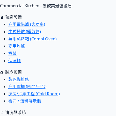
Commercial Kitchen - 餐飲業最強後盾
🔥 熱廚設備
商用電磁爐 (大功率)
中式炒爐 (鑊氣爐)
萬用蒸烤箱 (Combi Oven)
商用炸爐
扒爐
保溫櫃
🧊 製冷設備
製冰機維修
商用雪櫃 (四門/平台)
凍房/冷庫工程 (Cold Room)
壽司 / 蛋糕展示櫃
🚿 清洗與系統