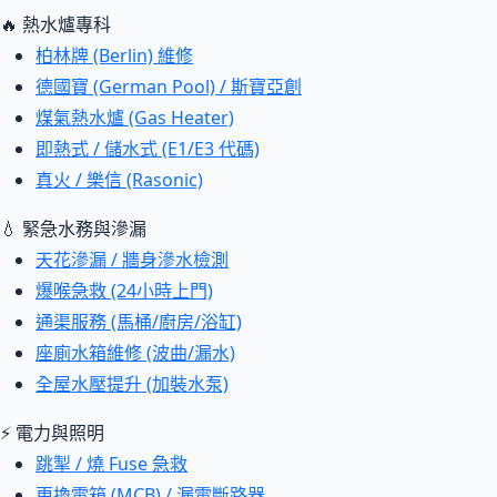
🔥 熱水爐專科
柏林牌 (Berlin) 維修
德國寶 (German Pool) / 斯寶亞創
煤氣熱水爐 (Gas Heater)
即熱式 / 儲水式 (E1/E3 代碼)
真火 / 樂信 (Rasonic)
💧 緊急水務與滲漏
天花滲漏 / 牆身滲水檢測
爆喉急救 (24小時上門)
通渠服務 (馬桶/廚房/浴缸)
座廁水箱維修 (波曲/漏水)
全屋水壓提升 (加裝水泵)
⚡ 電力與照明
跳掣 / 燒 Fuse 急救
更換電箱 (MCB) / 漏電斷路器