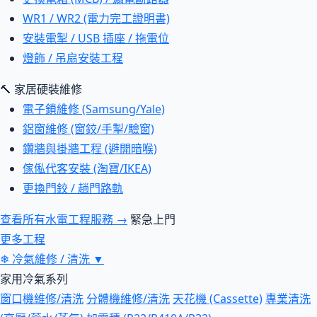
WR1 / WR2 (電力完工證明書)
安裝電掣 / USB 插座 / 拖電位
燈飾 / 吊扇安裝工程
🔨 家居硬裝維修
電子鎖維修 (Samsung/Yale)
鋁窗維修 (窗鉸/手掣/驗窗)
鑽牆與掛牆工程 (避開暗喉)
傢俬代客安裝 (淘寶/IKEA)
更換門鉸 / 趟門路軌
查看所有水電工程服務 →
緊急上門
更多工程
❄
冷氣維修 / 清洗
▼
家用冷氣系列
窗口機維修/清洗
分體機維修/清洗
天花機 (Cassette)
專業清洗