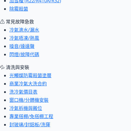
加雪種 (R22/R410A/R32)
除霉殺菌
⚠ 常見故障急救
冷氣滴水/漏水
冷氣唔凍/熱風
噪音/達達聲
閃燈/故障代碼
💦 清洗與安裝
光觸媒防霉殺菌塗層
商業冷氣大洗合約
洗冷氣價目表
窗口機/分體機安裝
冷氣拆機與搬位
專業搭棚/免搭棚工程
封玻璃/封鋁板/洗窿