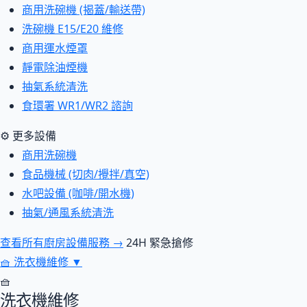
商用洗碗機 (揭蓋/輸送帶)
洗碗機 E15/E20 維修
商用運水煙罩
靜電除油煙機
抽氣系統清洗
食環署 WR1/WR2 諮詢
⚙ 更多設備
商用洗碗機
食品機械 (切肉/攪拌/真空)
水吧設備 (咖啡/開水機)
抽氣/通風系統清洗
查看所有廚房設備服務 →
24H 緊急搶修
🧺
洗衣機維修
▼
🧺
洗衣機維修