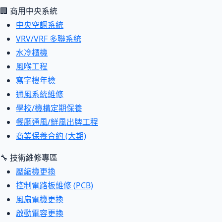
🏢 商用中央系統
中央空調系統
VRV/VRF 多聯系統
水冷櫃機
風喉工程
寫字樓年檢
通風系統維修
學校/機構定期保養
餐廳通風/鮮風出牌工程
商業保養合約 (大期)
🔧 技術維修專區
壓縮機更換
控制電路板維修 (PCB)
風扇電機更換
啟動電容更換