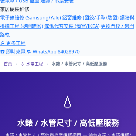
裝電掣 / USB 插座
燈飾 / 吊扇安裝
家居硬裝維修
電子鎖維修 (Samsung/Yale)
鋁窗維修 (窗鉸/手掣/驗窗)
鑽牆與
掛牆工程 (避開暗喉)
傢俬代客安裝 (淘寶/IKEA)
更換門鉸 / 趟門
路軌
🔎 更多工程
☎ 即時來電
💬 WhatsApp 84028970
首頁
›
💧 水電工程
›
水錶 / 水管尺寸 / 高低壓服務
💧
水錶 / 水管尺寸 / 高低壓服務
水錶 / 水管尺寸 / 高低壓專業維修指南 — 涵蓋水錶、水錶維修/