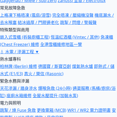
Gaggenau / Miele / Sub-Zero
Zanussi 金章 / Electrolux
常見故障急救
上格凍下格唔凍 (風扇/溶雪)
完全唔凍 / 壓縮機沒聲
機底漏水 /
去水喉塞
結冰過厚 / 門膠邊老化
跳掣 / 閃燈 / 警報聲
特殊類型與商用
嵌入式雪櫃 (拆裝廚櫃工程)
恆溫紅酒櫃 (Vintec / 其他)
急凍櫃
(Chest Freezer) 維修
全港雪櫃維修地區一覽
💧
水電 / 滲漏工程
▼
熱水爐專科
柏林牌 (Berlin) 維修
德國寶 / 斯寶亞創
煤氣熱水爐
即熱式 / 儲
水式 (E1/E3)
真火 / 樂信 (Rasonic)
緊急水務與滲漏
天花滲漏 / 牆身滲水
爆喉急救 (24小時)
通渠服務 (馬桶/廚房/浴
缸)
座廁水箱維修
全屋水壓提升 (加裝水泵)
電力與照明
跳掣 / 燒 Fuse 急救
更換電箱 (MCB)
WR1 / WR2 電力證明書
安