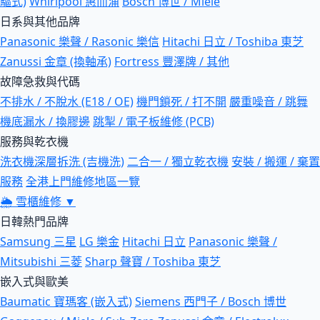
驅式)
Whirlpool 惠而浦
Bosch 博世 / Miele
日系與其他品牌
Panasonic 樂聲 / Rasonic 樂信
Hitachi 日立 / Toshiba 東芝
Zanussi 金章 (換軸承)
Fortress 豐澤牌 / 其他
故障急救與代碼
不排水 / 不脫水 (E18 / OE)
機門鎖死 / 打不開
嚴重噪音 / 跳舞
機底漏水 / 換膠邊
跳掣 / 電子板維修 (PCB)
服務與乾衣機
洗衣機深層拆洗 (吉機洗)
二合一 / 獨立乾衣機
安裝 / 搬運 / 棄置
服務
全港上門維修地區一覽
🌦
雪櫃維修
▼
日韓熱門品牌
Samsung 三星
LG 樂金
Hitachi 日立
Panasonic 樂聲 /
Mitsubishi 三菱
Sharp 聲寶 / Toshiba 東芝
嵌入式與歐美
Baumatic 寶瑪客 (嵌入式)
Siemens 西門子 / Bosch 博世