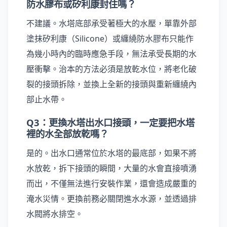
防水膠布或矽利康封住嗎？
不建議。水塔底部承受著極大的水壓，單靠外部
塗抹矽利康（Silicone）或纏繞防水膠布只能作
為幾小時內的臨時應急手段，無法承受長期的水
壓衝擊。治本的方法必須是放乾水位，將老化破
裂的接頭拆除，並換上全新的接頭與重新纏繞內
部止水帶。
Q3：更換水塔出水口接頭，一定要把水塔
裡的水全部放乾嗎？
是的。出水口通常位於水塔的最底部，如果不將
水放乾，拆下接頭的瞬間，大量的水會直接噴湧
而出，不僅無法進行安裝作業，還會造成嚴重的
淹水災情。更換前務必關閉進水水源，並透過排
水閥將水排空。