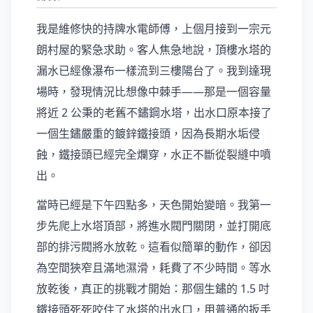
我是維修快的持牌水電師傅，上個月接到一宗元
朗村屋的緊急求助。客人焦急地說，頂樓水塔的
漏水已經像瀑布一樣流到三樓陽台了。我到達現
場時，發現情況比想像中棘手——那是一個容量
將近 2 公秉的老舊不鏽鋼水塔，出水口原本接了
一個生鏽嚴重的鍍鋅鐵接頭，因為長期水垢侵
蝕，鐵接頭已經完全爛穿，水正不斷從裂縫中噴
出。
當時已經是下午四點多，天色開始變暗。我第一
步先爬上水塔頂部，將進水閥門關閉，並打開底
部的排污閥將水放乾。這看似簡單的動作，卻因
為空間狹窄且滿地濕滑，耗費了不少時間。等水
放乾後，真正的挑戰才開始：那個生鏽的 1.5 吋
鐵接頭死死咬住了水塔的出水口，用普通的扳手