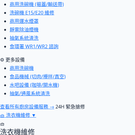
商用洗碗機 (揭蓋/輸送帶)
洗碗機 E15/E20 維修
商用運水煙罩
靜電除油煙機
抽氣系統清洗
食環署 WR1/WR2 諮詢
⚙ 更多設備
商用洗碗機
食品機械 (切肉/攪拌/真空)
水吧設備 (咖啡/開水機)
抽氣/通風系統清洗
查看所有廚房設備服務 →
24H 緊急搶修
🧺
洗衣機維修
▼
🧺
洗衣機維修