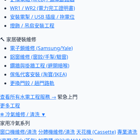
WR1 / WR2 (電力完工證明書)
安裝電掣 / USB 插座 / 拖電位
燈飾 / 吊扇安裝工程
🔨 家居硬裝維修
電子鎖維修 (Samsung/Yale)
鋁窗維修 (窗鉸/手掣/驗窗)
鑽牆與掛牆工程 (避開暗喉)
傢俬代客安裝 (淘寶/IKEA)
更換門鉸 / 趟門路軌
查看所有水電工程服務 →
緊急上門
更多工程
❄
冷氣維修 / 清洗
▼
家用冷氣系列
窗口機維修/清洗
分體機維修/清洗
天花機 (Cassette)
專業清洗