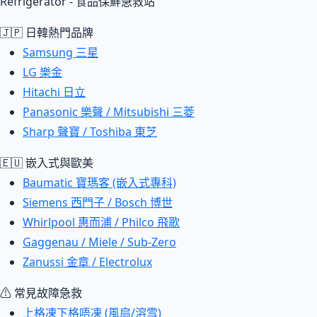
Refrigerator - 食品保鮮急救站
🇯🇵 日韓熱門品牌
Samsung 三星
LG 樂金
Hitachi 日立
Panasonic 樂聲 / Mitsubishi 三菱
Sharp 聲寶 / Toshiba 東芝
🇪🇺 嵌入式與歐美
Baumatic 寶瑪客 (嵌入式專科)
Siemens 西門子 / Bosch 博世
Whirlpool 惠而浦 / Philco 飛歌
Gaggenau / Miele / Sub-Zero
Zanussi 金章 / Electrolux
⚠ 常見故障急救
上格凍下格唔凍 (風扇/溶雪)