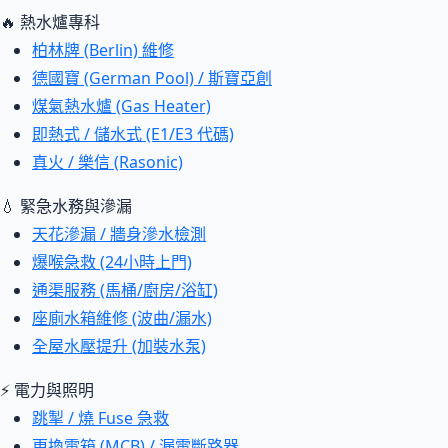
🔥 熱水爐專科
柏林牌 (Berlin) 維修
德國寶 (German Pool) / 斯寶亞創
煤氣熱水爐 (Gas Heater)
即熱式 / 儲水式 (E1/E3 代碼)
真火 / 樂信 (Rasonic)
💧 緊急水務與滲漏
天花滲漏 / 牆身滲水檢測
爆喉急救 (24小時上門)
通渠服務 (馬桶/廚房/浴缸)
座廁水箱維修 (波曲/漏水)
全屋水壓提升 (加裝水泵)
⚡ 電力與照明
跳掣 / 燒 Fuse 急救
更換電箱 (MCB) / 漏電斷路器