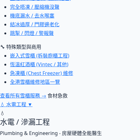
完全唔凍 / 壓縮機沒聲
機底漏水 / 去水喉塞
結冰過厚 / 門膠邊老化
跳掣 / 閃燈 / 警報聲
🔧 特殊類型與商用
嵌入式雪櫃 (拆裝廚櫃工程)
恆溫紅酒櫃 (Vintec / 其他)
急凍櫃 (Chest Freezer) 維修
全港雪櫃維修地區一覽
查看所有雪櫃服務 →
食材急救
💧
水電工程
▼
💧
水電 / 滲漏工程
Plumbing & Engineering - 房屋硬體全能醫生