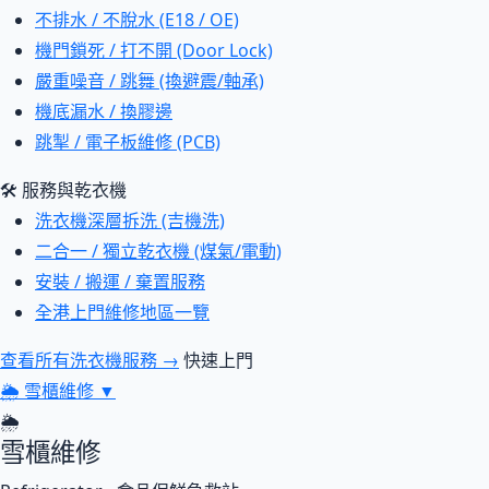
不排水 / 不脫水 (E18 / OE)
機門鎖死 / 打不開 (Door Lock)
嚴重噪音 / 跳舞 (換避震/軸承)
機底漏水 / 換膠邊
跳掣 / 電子板維修 (PCB)
🛠 服務與乾衣機
洗衣機深層拆洗 (吉機洗)
二合一 / 獨立乾衣機 (煤氣/電動)
安裝 / 搬運 / 棄置服務
全港上門維修地區一覽
查看所有洗衣機服務 →
快速上門
🌦
雪櫃維修
▼
🌦
雪櫃維修