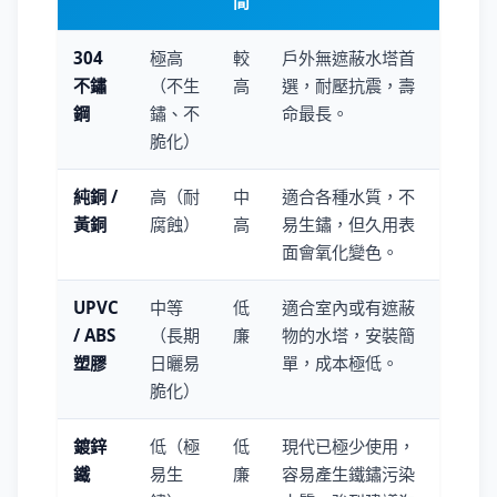
間
304
極高
較
戶外無遮蔽水塔首
不鏽
（不生
高
選，耐壓抗震，壽
鋼
鏽、不
命最長。
脆化）
純銅 /
高（耐
中
適合各種水質，不
黃銅
腐蝕）
高
易生鏽，但久用表
面會氧化變色。
UPVC
中等
低
適合室內或有遮蔽
/ ABS
（長期
廉
物的水塔，安裝簡
塑膠
日曬易
單，成本極低。
脆化）
鍍鋅
低（極
低
現代已極少使用，
鐵
易生
廉
容易產生鐵鏽污染