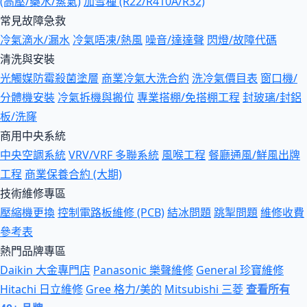
(高壓/藥水/蒸氣)
加雪種 (R22/R410A/R32)
常見故障急救
冷氣滴水/漏水
冷氣唔凍/熱風
噪音/達達聲
閃燈/故障代碼
清洗與安裝
光觸媒防霉殺菌塗層
商業冷氣大洗合約
洗冷氣價目表
窗口機/
分體機安裝
冷氣拆機與搬位
專業搭棚/免搭棚工程
封玻璃/封鋁
板/洗窿
商用中央系統
中央空調系統
VRV/VRF 多聯系統
風喉工程
餐廳通風/鮮風出牌
工程
商業保養合約 (大期)
技術維修專區
壓縮機更換
控制電路板維修 (PCB)
結冰問題
跳掣問題
維修收費
參考表
熱門品牌專區
Daikin 大金專門店
Panasonic 樂聲維修
General 珍寶維修
Hitachi 日立維修
Gree 格力/美的
Mitsubishi 三菱
查看所有