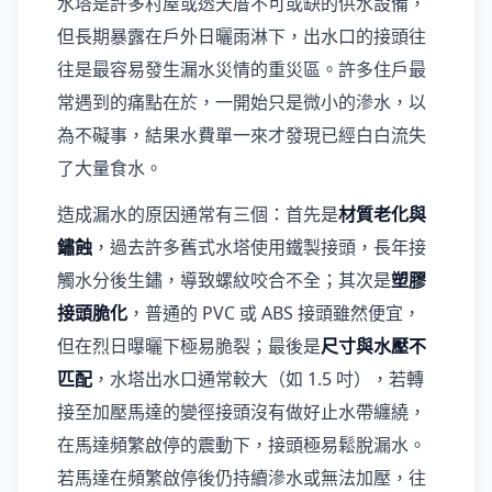
水塔是許多村屋或透天厝不可或缺的供水設備，
但長期暴露在戶外日曬雨淋下，出水口的接頭往
往是最容易發生漏水災情的重災區。許多住戶最
常遇到的痛點在於，一開始只是微小的滲水，以
為不礙事，結果水費單一來才發現已經白白流失
了大量食水。
造成漏水的原因通常有三個：首先是
材質老化與
鏽蝕
，過去許多舊式水塔使用鐵製接頭，長年接
觸水分後生鏽，導致螺紋咬合不全；其次是
塑膠
接頭脆化
，普通的 PVC 或 ABS 接頭雖然便宜，
但在烈日曝曬下極易脆裂；最後是
尺寸與水壓不
匹配
，水塔出水口通常較大（如 1.5 吋），若轉
接至加壓馬達的變徑接頭沒有做好止水帶纏繞，
在馬達頻繁啟停的震動下，接頭極易鬆脫漏水。
若馬達在頻繁啟停後仍持續滲水或無法加壓，往