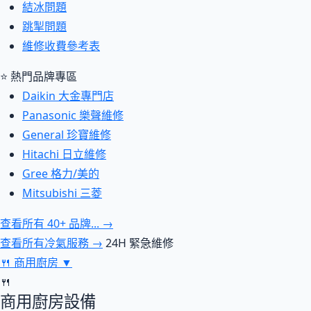
結冰問題
跳掣問題
維修收費參考表
⭐ 熱門品牌專區
Daikin 大金專門店
Panasonic 樂聲維修
General 珍寶維修
Hitachi 日立維修
Gree 格力/美的
Mitsubishi 三菱
查看所有 40+ 品牌... →
查看所有冷氣服務 →
24H 緊急維修
🍴
商用廚房
▼
🍴
商用廚房設備