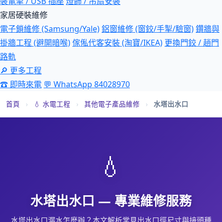
裝電掣 / USB 插座
燈飾 / 吊扇安裝
家居硬裝維修
電子鎖維修 (Samsung/Yale)
鋁窗維修 (窗鉸/手掣/驗窗)
鑽牆與
掛牆工程 (避開暗喉)
傢俬代客安裝 (淘寶/IKEA)
更換門鉸 / 趟門
路軌
🔎 更多工程
☎ 即時來電
💬 WhatsApp 84028970
首頁
›
💧 水電工程
›
其他電子產品維修
›
水塔出水口
💧
水塔出水口 — 專業維修服務
水塔出水口漏水怎麼辦？本文解析常見出水口徑尺寸與接頭種