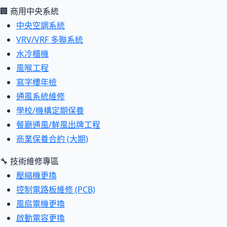
🏢 商用中央系統
中央空調系統
VRV/VRF 多聯系統
水冷櫃機
風喉工程
寫字樓年檢
通風系統維修
學校/機構定期保養
餐廳通風/鮮風出牌工程
商業保養合約 (大期)
🔧 技術維修專區
壓縮機更換
控制電路板維修 (PCB)
風扇電機更換
啟動電容更換