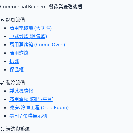
Commercial Kitchen - 餐飲業最強後盾
🔥 熱廚設備
商用電磁爐 (大功率)
中式炒爐 (鑊氣爐)
萬用蒸烤箱 (Combi Oven)
商用炸爐
扒爐
保溫櫃
🧊 製冷設備
製冰機維修
商用雪櫃 (四門/平台)
凍房/冷庫工程 (Cold Room)
壽司 / 蛋糕展示櫃
🚿 清洗與系統