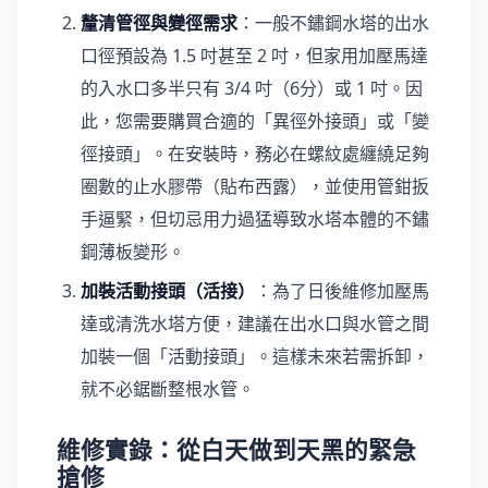
釐清管徑與變徑需求
：一般不鏽鋼水塔的出水
口徑預設為 1.5 吋甚至 2 吋，但家用加壓馬達
的入水口多半只有 3/4 吋（6分）或 1 吋。因
此，您需要購買合適的「異徑外接頭」或「變
徑接頭」。在安裝時，務必在螺紋處纏繞足夠
圈數的止水膠帶（貼布西露），並使用管鉗扳
手逼緊，但切忌用力過猛導致水塔本體的不鏽
鋼薄板變形。
加裝活動接頭（活接）
：為了日後維修加壓馬
達或清洗水塔方便，建議在出水口與水管之間
加裝一個「活動接頭」。這樣未來若需拆卸，
就不必鋸斷整根水管。
維修實錄：從白天做到天黑的緊急
搶修