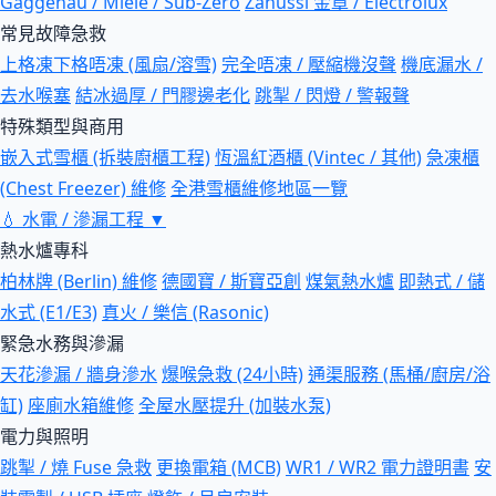
Gaggenau / Miele / Sub-Zero
Zanussi 金章 / Electrolux
常見故障急救
上格凍下格唔凍 (風扇/溶雪)
完全唔凍 / 壓縮機沒聲
機底漏水 /
去水喉塞
結冰過厚 / 門膠邊老化
跳掣 / 閃燈 / 警報聲
特殊類型與商用
嵌入式雪櫃 (拆裝廚櫃工程)
恆溫紅酒櫃 (Vintec / 其他)
急凍櫃
(Chest Freezer) 維修
全港雪櫃維修地區一覽
💧
水電 / 滲漏工程
▼
熱水爐專科
柏林牌 (Berlin) 維修
德國寶 / 斯寶亞創
煤氣熱水爐
即熱式 / 儲
水式 (E1/E3)
真火 / 樂信 (Rasonic)
緊急水務與滲漏
天花滲漏 / 牆身滲水
爆喉急救 (24小時)
通渠服務 (馬桶/廚房/浴
缸)
座廁水箱維修
全屋水壓提升 (加裝水泵)
電力與照明
跳掣 / 燒 Fuse 急救
更換電箱 (MCB)
WR1 / WR2 電力證明書
安