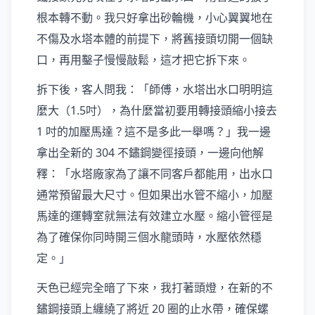
根本轉不動。我只好拿出砂輪機，小心翼翼地在
不傷及水塔本體的前提下，將舊接頭切開一個缺
口，再用鑿子慢慢敲鬆，這才把它拆下來。
拆下後，客人問我：「師傅，水塔出水口明明這
麼大（1.5吋），為什麼當初要用轉接頭縮小接去
1 吋的加壓馬達？這不是多此一舉嗎？」我一邊
拿出全新的 304 不鏽鋼變徑接頭，一邊向他解
釋：「水塔廠家為了讓不同客戶都能用，出水口
通常預留最大尺寸。但如果出水管不縮小，加壓
馬達的運轉室就無法有效建立水壓。縮小管徑是
為了確保你同時開三個水龍頭時，水壓依然穩
定。」
天色已經完全暗了下來，我打著頭燈，在新的不
鏽鋼接頭上纏繞了將近 20 圈的止水帶，確保螺