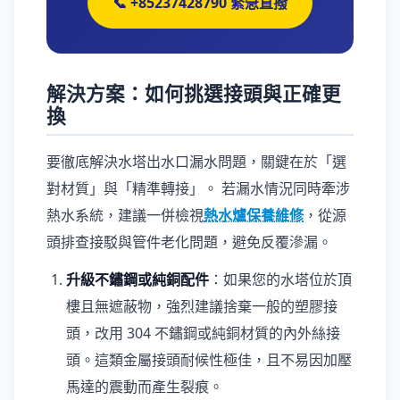
📞 +85237428790 緊急直撥
解決方案：如何挑選接頭與正確更
換
要徹底解決水塔出水口漏水問題，關鍵在於「選
對材質」與「精準轉接」。 若漏水情況同時牽涉
熱水系統，建議一併檢視
熱水爐保養維修
，從源
頭排查接駁與管件老化問題，避免反覆滲漏。
升級不鏽鋼或純銅配件
：如果您的水塔位於頂
樓且無遮蔽物，強烈建議捨棄一般的塑膠接
頭，改用 304 不鏽鋼或純銅材質的內外絲接
頭。這類金屬接頭耐候性極佳，且不易因加壓
馬達的震動而產生裂痕。