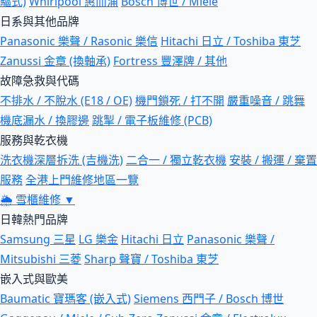
驅式)
Whirlpool 惠而浦
Bosch 博世 / Miele
日系與其他品牌
Panasonic 樂聲 / Rasonic 樂信
Hitachi 日立 / Toshiba 東芝
Zanussi 金章 (換軸承)
Fortress 豐澤牌 / 其他
故障急救與代碼
不排水 / 不脫水 (E18 / OE)
機門鎖死 / 打不開
嚴重噪音 / 跳舞
機底漏水 / 換膠邊
跳掣 / 電子板維修 (PCB)
服務與乾衣機
洗衣機深層拆洗 (吉機洗)
二合一 / 獨立乾衣機
安裝 / 搬運 / 棄置
服務
全港上門維修地區一覽
🌦
雪櫃維修
▼
日韓熱門品牌
Samsung 三星
LG 樂金
Hitachi 日立
Panasonic 樂聲 /
Mitsubishi 三菱
Sharp 聲寶 / Toshiba 東芝
嵌入式與歐美
Baumatic 寶瑪客 (嵌入式)
Siemens 西門子 / Bosch 博世