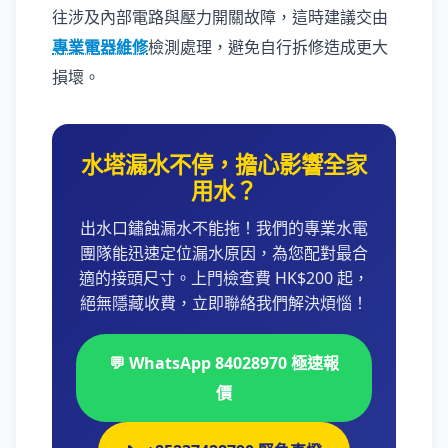
往涉及內部電路與壓力開關故障，這時建議交由
專業電器維修
檢測處理，避免自行拆修造成更大
損壞。
水塔漏水不停，擔心影響全家
用水？
出水口鏽蝕漏水不能拖！我們的專業水電
團隊能迅速定位漏水原因，為您配對最合
適的接頭尺寸。上門檢查費 HK$200 起，
絕無隱藏收費，立即聯絡我們解決煩惱！
💬 WhatsApp 84028970 極速報
價