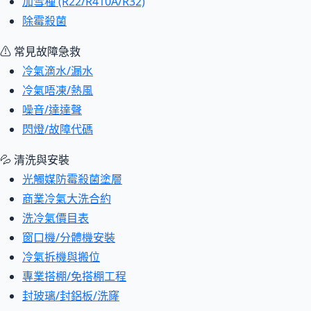
加雪種 (R22/R410A/R32)
除霉殺菌
⚠ 常見故障急救
冷氣滴水/漏水
冷氣唔凍/熱風
噪音/達達聲
閃燈/故障代碼
💦 清洗與安裝
光觸媒防霉殺菌塗層
商業冷氣大洗合約
洗冷氣價目表
窗口機/分體機安裝
冷氣拆機與搬位
專業搭棚/免搭棚工程
封玻璃/封鋁板/洗窿