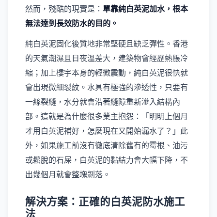
然而，殘酷的現實是：
單靠純白英泥加水，根本
無法達到長效防水的目的。
純白英泥固化後質地非常堅硬且缺乏彈性。香港
的天氣潮濕且日夜溫差大，建築物會經歷熱脹冷
縮；加上樓宇本身的輕微震動，純白英泥很快就
會出現微細裂紋。水具有極強的滲透性，只要有
一絲裂縫，水分就會沿著縫隙重新滲入結構內
部。這就是為什麼很多業主抱怨：「明明上個月
才用白英泥補好，怎麼現在又開始漏水了？」此
外，如果施工前沒有徹底清除舊有的霉根、油污
或鬆脫的石屎，白英泥的黏結力會大幅下降，不
出幾個月就會整塊剝落。
解決方案：正確的白英泥防水施工
法