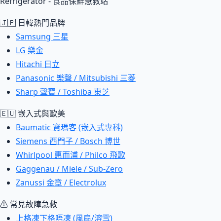
Refrigerator - 食品保鮮急救站
🇯🇵 日韓熱門品牌
Samsung 三星
LG 樂金
Hitachi 日立
Panasonic 樂聲 / Mitsubishi 三菱
Sharp 聲寶 / Toshiba 東芝
🇪🇺 嵌入式與歐美
Baumatic 寶瑪客 (嵌入式專科)
Siemens 西門子 / Bosch 博世
Whirlpool 惠而浦 / Philco 飛歌
Gaggenau / Miele / Sub-Zero
Zanussi 金章 / Electrolux
⚠ 常見故障急救
上格凍下格唔凍 (風扇/溶雪)