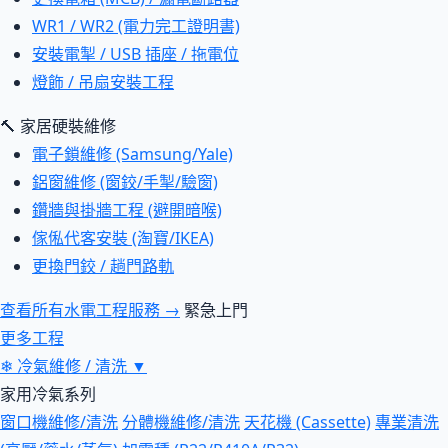
WR1 / WR2 (電力完工證明書)
安裝電掣 / USB 插座 / 拖電位
燈飾 / 吊扇安裝工程
🔨 家居硬裝維修
電子鎖維修 (Samsung/Yale)
鋁窗維修 (窗鉸/手掣/驗窗)
鑽牆與掛牆工程 (避開暗喉)
傢俬代客安裝 (淘寶/IKEA)
更換門鉸 / 趟門路軌
查看所有水電工程服務 →
緊急上門
更多工程
❄
冷氣維修 / 清洗
▼
家用冷氣系列
窗口機維修/清洗
分體機維修/清洗
天花機 (Cassette)
專業清洗