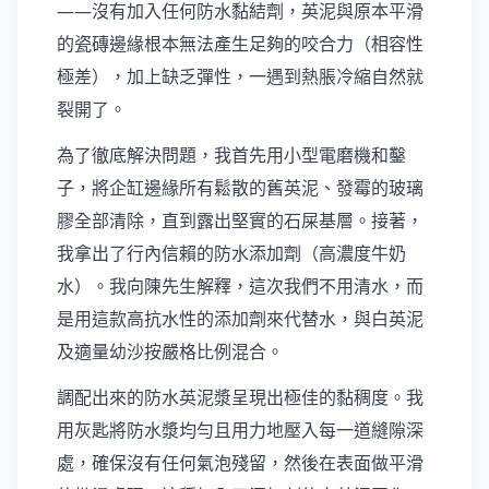
——沒有加入任何防水黏結劑，英泥與原本平滑
的瓷磚邊緣根本無法產生足夠的咬合力（相容性
極差），加上缺乏彈性，一遇到熱脹冷縮自然就
裂開了。
為了徹底解決問題，我首先用小型電磨機和鑿
子，將企缸邊緣所有鬆散的舊英泥、發霉的玻璃
膠全部清除，直到露出堅實的石屎基層。接著，
我拿出了行內信賴的防水添加劑（高濃度牛奶
水）。我向陳先生解釋，這次我們不用清水，而
是用這款高抗水性的添加劑來代替水，與白英泥
及適量幼沙按嚴格比例混合。
調配出來的防水英泥漿呈現出極佳的黏稠度。我
用灰匙將防水漿均勻且用力地壓入每一道縫隙深
處，確保沒有任何氣泡殘留，然後在表面做平滑