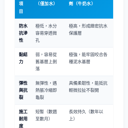
項
（僅加水）
劑（牛奶水）
目
防水
極低，水分
極高，形成緻密抗水
抗滲
容易穿透微
保護層
性
孔
黏結
弱，容易從
極強，能牢固咬合各
力
舊基層上剝
種泥水基層
落
彈性
無彈性，遇
具備柔韌性，能抵抗
與抗
熱脹冷縮即
輕微拉扯不裂開
裂
龜裂
施工
短暫（數週
長效持久（數年以
耐用
至數月）
上）
度