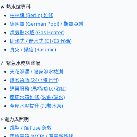
🔥 熱水爐專科
柏林牌 (Berlin) 維修
德國寶 (German Pool) / 斯寶亞創
煤氣熱水爐 (Gas Heater)
即熱式 / 儲水式 (E1/E3 代碼)
真火 / 樂信 (Rasonic)
💧 緊急水務與滲漏
天花滲漏 / 牆身滲水檢測
爆喉急救 (24小時上門)
通渠服務 (馬桶/廚房/浴缸)
座廁水箱維修 (波曲/漏水)
全屋水壓提升 (加裝水泵)
⚡ 電力與照明
跳掣 / 燒 Fuse 急救
更換電箱 (MCB) / 漏電斷路器