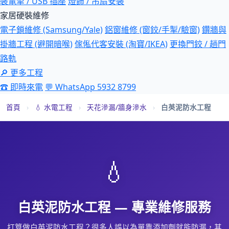
裝電掣 / USB 插座
燈飾 / 吊扇安裝
家居硬裝維修
電子鎖維修 (Samsung/Yale)
鋁窗維修 (窗鉸/手掣/驗窗)
鑽牆與
掛牆工程 (避開暗喉)
傢俬代客安裝 (淘寶/IKEA)
更換門鉸 / 趟門
路軌
🔎 更多工程
☎ 即時來電
💬 WhatsApp 5932 8799
首頁
›
💧 水電工程
›
天花滲漏/牆身滲水
›
白英泥防水工程
💧
白英泥防水工程 — 專業維修服務
打算做白英泥防水工程？很多人誤以為單靠添加劑就能防漏，其