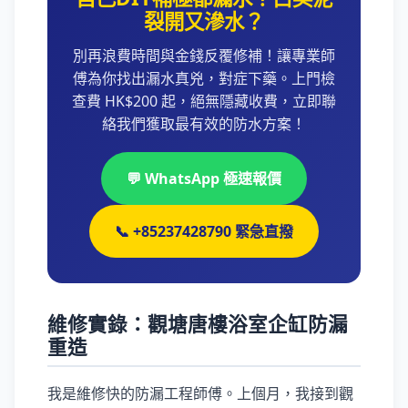
裂開又滲水？
別再浪費時間與金錢反覆修補！讓專業師
傅為你找出漏水真兇，對症下藥。上門檢
查費 HK$200 起，絕無隱藏收費，立即聯
絡我們獲取最有效的防水方案！
💬 WhatsApp 極速報價
📞 +85237428790 緊急直撥
維修實錄：觀塘唐樓浴室企缸防漏
重造
我是維修快的防漏工程師傅。上個月，我接到觀