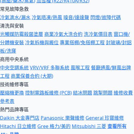
(高壓/藥水/蒸氣)
加雪種 (R22/R410A/R32)
常見故障急救
冷氣滴水/漏水
冷氣唔凍/熱風
噪音/達達聲
閃燈/故障代碼
清洗與安裝
光觸媒防霉殺菌塗層
商業冷氣大洗合約
洗冷氣價目表
窗口機/
分體機安裝
冷氣拆機與搬位
專業搭棚/免搭棚工程
封玻璃/封鋁
板/洗窿
商用中央系統
中央空調系統
VRV/VRF 多聯系統
風喉工程
餐廳通風/鮮風出牌
工程
商業保養合約 (大期)
技術維修專區
壓縮機更換
控制電路板維修 (PCB)
結冰問題
跳掣問題
維修收費
參考表
熱門品牌專區
Daikin 大金專門店
Panasonic 樂聲維修
General 珍寶維修
Hitachi 日立維修
Gree 格力/美的
Mitsubishi 三菱
查看所有