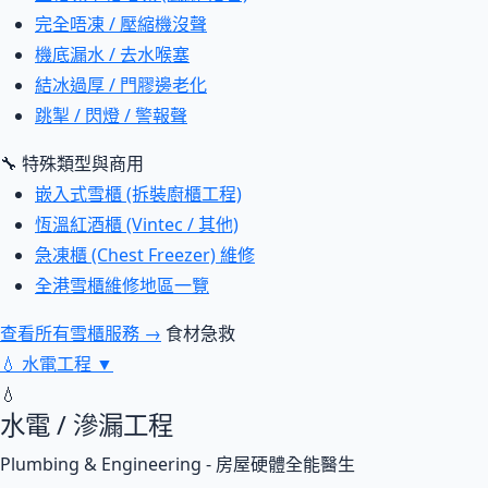
完全唔凍 / 壓縮機沒聲
機底漏水 / 去水喉塞
結冰過厚 / 門膠邊老化
跳掣 / 閃燈 / 警報聲
🔧 特殊類型與商用
嵌入式雪櫃 (拆裝廚櫃工程)
恆溫紅酒櫃 (Vintec / 其他)
急凍櫃 (Chest Freezer) 維修
全港雪櫃維修地區一覽
查看所有雪櫃服務 →
食材急救
💧
水電工程
▼
💧
水電 / 滲漏工程
Plumbing & Engineering - 房屋硬體全能醫生