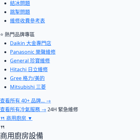
結冰問題
跳掣問題
維修收費參考表
⭐ 熱門品牌專區
Daikin 大金專門店
Panasonic 樂聲維修
General 珍寶維修
Hitachi 日立維修
Gree 格力/美的
Mitsubishi 三菱
查看所有 40+ 品牌... →
查看所有冷氣服務 →
24H 緊急維修
🍴
商用廚房
▼
🍴
商用廚房設備