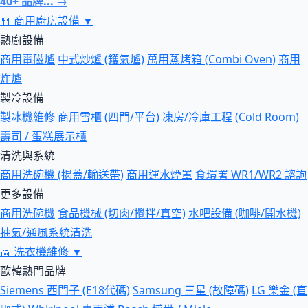
40+ 品牌... →
🍴
商用廚房設備
▼
熱廚設備
商用電磁爐
中式炒爐 (鑊氣爐)
萬用蒸烤箱 (Combi Oven)
商用
炸爐
製冷設備
製冰機維修
商用雪櫃 (四門/平台)
凍房/冷庫工程 (Cold Room)
壽司 / 蛋糕展示櫃
清洗與系統
商用洗碗機 (揭蓋/輸送帶)
商用運水煙罩
食環署 WR1/WR2 諮詢
更多設備
商用洗碗機
食品機械 (切肉/攪拌/真空)
水吧設備 (咖啡/開水機)
抽氣/通風系統清洗
🧺
洗衣機維修
▼
歐韓熱門品牌
Siemens 西門子 (E18代碼)
Samsung 三星 (故障碼)
LG 樂金 (直