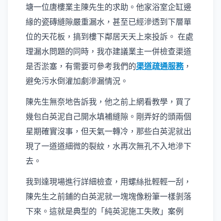
塘一位唐樓業主陳先生的求助。他家浴室企缸邊
緣的瓷磚縫隙嚴重漏水，甚至已經滲透到下層單
位的天花板，搞到樓下鄰居天天上來投訴。 在處
理漏水問題的同時，我亦建議業主一併檢查渠道
是否淤塞，有需要可參考我們的
渠道疏通服務
，
避免污水倒灌加劇滲漏情況。
陳先生無奈地告訴我，他之前上網看教學，買了
幾包白英泥自己開水填補縫隙。剛弄好的頭兩個
星期確實沒事，但天氣一轉冷，那些白英泥就出
現了一道道細微的裂紋，水再次無孔不入地滲下
去。
我到達現場進行詳細檢查，用螺絲批輕輕一刮，
陳先生之前鋪的白英泥就一塊塊像粉筆一樣剝落
下來。這就是典型的「純英泥施工失敗」案例