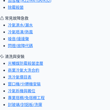
加雪種 (R22/R410A/R32)
除霉殺菌
⚠ 常見故障急救
冷氣滴水/漏水
冷氣唔凍/熱風
噪音/達達聲
閃燈/故障代碼
💦 清洗與安裝
光觸媒防霉殺菌塗層
商業冷氣大洗合約
洗冷氣價目表
窗口機/分體機安裝
冷氣拆機與搬位
專業搭棚/免搭棚工程
封玻璃/封鋁板/洗窿