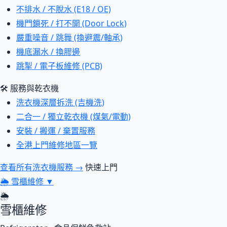
不排水 / 不脫水 (E18 / OE)
機門鎖死 / 打不開 (Door Lock)
嚴重噪音 / 跳舞 (換避震/軸承)
機底漏水 / 換膠邊
跳掣 / 電子板維修 (PCB)
🛠 服務與乾衣機
洗衣機深層拆洗 (吉機洗)
二合一 / 獨立乾衣機 (煤氣/電動)
安裝 / 搬運 / 棄置服務
全港上門維修地區一覽
查看所有洗衣機服務 →
快速上門
🌦
雪櫃維修
▼
🌦
雪櫃維修