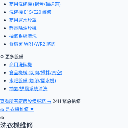
商用洗碗機 (揭蓋/輸送帶)
洗碗機 E15/E20 維修
商用運水煙罩
靜電除油煙機
抽氣系統清洗
食環署 WR1/WR2 諮詢
⚙ 更多設備
商用洗碗機
食品機械 (切肉/攪拌/真空)
水吧設備 (咖啡/開水機)
抽氣/通風系統清洗
查看所有廚房設備服務 →
24H 緊急搶修
🧺
洗衣機維修
▼
🧺
洗衣機維修