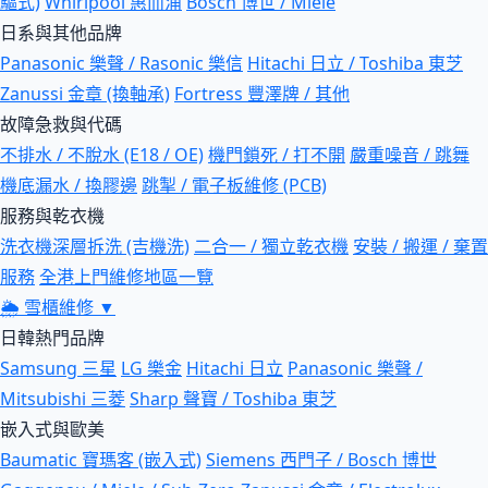
驅式)
Whirlpool 惠而浦
Bosch 博世 / Miele
日系與其他品牌
Panasonic 樂聲 / Rasonic 樂信
Hitachi 日立 / Toshiba 東芝
Zanussi 金章 (換軸承)
Fortress 豐澤牌 / 其他
故障急救與代碼
不排水 / 不脫水 (E18 / OE)
機門鎖死 / 打不開
嚴重噪音 / 跳舞
機底漏水 / 換膠邊
跳掣 / 電子板維修 (PCB)
服務與乾衣機
洗衣機深層拆洗 (吉機洗)
二合一 / 獨立乾衣機
安裝 / 搬運 / 棄置
服務
全港上門維修地區一覽
🌦
雪櫃維修
▼
日韓熱門品牌
Samsung 三星
LG 樂金
Hitachi 日立
Panasonic 樂聲 /
Mitsubishi 三菱
Sharp 聲寶 / Toshiba 東芝
嵌入式與歐美
Baumatic 寶瑪客 (嵌入式)
Siemens 西門子 / Bosch 博世