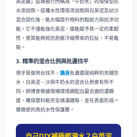
英泥霸」這類被行內稱為「牛奶水」的環保型防
水添加劑。這種水性環保添加劑與白英泥及幼沙
混合固化後，能大幅提升物料的黏結力與抗滲功
能。它不僅能強化英泥，還能賦予其一定的柔韌
性，使其能夠抵抗熱脹冷縮帶來的拉扯，不易龜
裂。
3. 精準的混合比例與批盪找平
視乎是做地台找平、
牆身
批盪還是純粹的夾縫防
水，白英泥、沙與牛奶水的混合比例會有所不
同。師傅會根據現場環境調配出最合適的濃稠
度，確保漿料能完全填滿縫隙，並在表面形成一
層緻密的高抗水性保護層。
自己DIY補極都漏水？白英泥