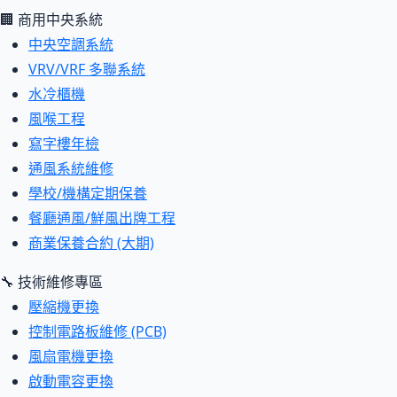
🏢 商用中央系統
中央空調系統
VRV/VRF 多聯系統
水冷櫃機
風喉工程
寫字樓年檢
通風系統維修
學校/機構定期保養
餐廳通風/鮮風出牌工程
商業保養合約 (大期)
🔧 技術維修專區
壓縮機更換
控制電路板維修 (PCB)
風扇電機更換
啟動電容更換