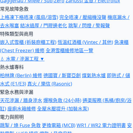
Gaggenau / Miele / Sub-Zero
Zanussi 金章 / Electrolux
常見故障急救
上格凍下格唔凍 (風扇/溶雪)
完全唔凍 / 壓縮機沒聲
機底漏水 /
去水喉塞
結冰過厚 / 門膠邊老化
跳掣 / 閃燈 / 警報聲
特殊類型與商用
嵌入式雪櫃 (拆裝廚櫃工程)
恆溫紅酒櫃 (Vintec / 其他)
急凍櫃
(Chest Freezer) 維修
全港雪櫃維修地區一覽
💧
水電 / 滲漏工程
▼
熱水爐專科
柏林牌 (Berlin) 維修
德國寶 / 斯寶亞創
煤氣熱水爐
即熱式 / 儲
水式 (E1/E3)
真火 / 樂信 (Rasonic)
緊急水務與滲漏
天花滲漏 / 牆身滲水
爆喉急救 (24小時)
通渠服務 (馬桶/廚房/浴
缸)
座廁水箱維修
全屋水壓提升 (加裝水泵)
電力與照明
跳掣 / 燒 Fuse 急救
更換電箱 (MCB)
WR1 / WR2 電力證明書
安