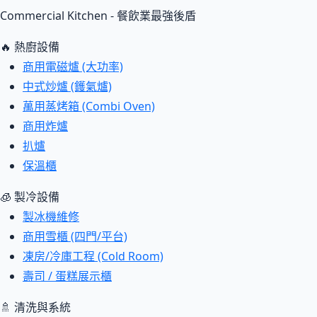
Commercial Kitchen - 餐飲業最強後盾
🔥 熱廚設備
商用電磁爐 (大功率)
中式炒爐 (鑊氣爐)
萬用蒸烤箱 (Combi Oven)
商用炸爐
扒爐
保溫櫃
🧊 製冷設備
製冰機維修
商用雪櫃 (四門/平台)
凍房/冷庫工程 (Cold Room)
壽司 / 蛋糕展示櫃
🚿 清洗與系統