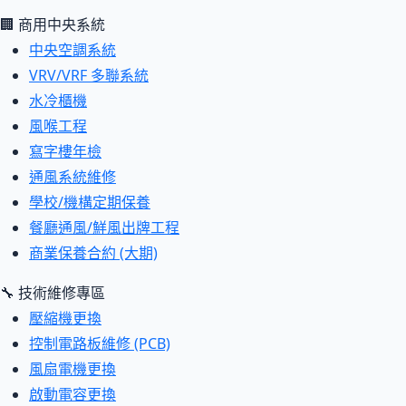
🏢 商用中央系統
中央空調系統
VRV/VRF 多聯系統
水冷櫃機
風喉工程
寫字樓年檢
通風系統維修
學校/機構定期保養
餐廳通風/鮮風出牌工程
商業保養合約 (大期)
🔧 技術維修專區
壓縮機更換
控制電路板維修 (PCB)
風扇電機更換
啟動電容更換