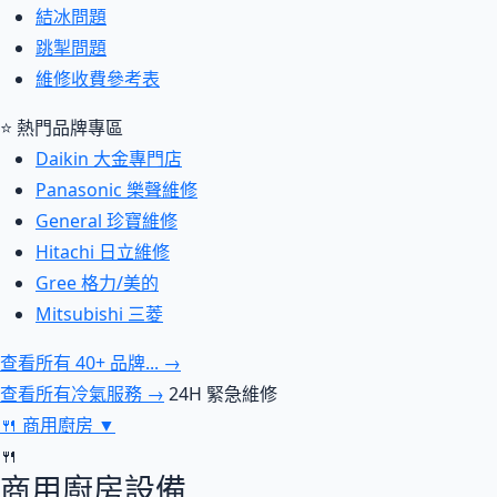
結冰問題
跳掣問題
維修收費參考表
⭐ 熱門品牌專區
Daikin 大金專門店
Panasonic 樂聲維修
General 珍寶維修
Hitachi 日立維修
Gree 格力/美的
Mitsubishi 三菱
查看所有 40+ 品牌... →
查看所有冷氣服務 →
24H 緊急維修
🍴
商用廚房
▼
🍴
商用廚房設備