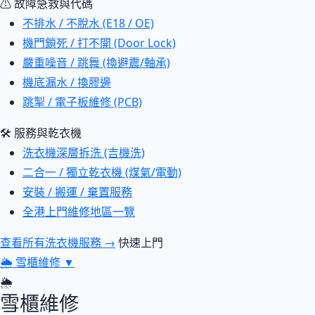
⚠ 故障急救與代碼
不排水 / 不脫水 (E18 / OE)
機門鎖死 / 打不開 (Door Lock)
嚴重噪音 / 跳舞 (換避震/軸承)
機底漏水 / 換膠邊
跳掣 / 電子板維修 (PCB)
🛠 服務與乾衣機
洗衣機深層拆洗 (吉機洗)
二合一 / 獨立乾衣機 (煤氣/電動)
安裝 / 搬運 / 棄置服務
全港上門維修地區一覽
查看所有洗衣機服務 →
快速上門
🌦
雪櫃維修
▼
🌦
雪櫃維修