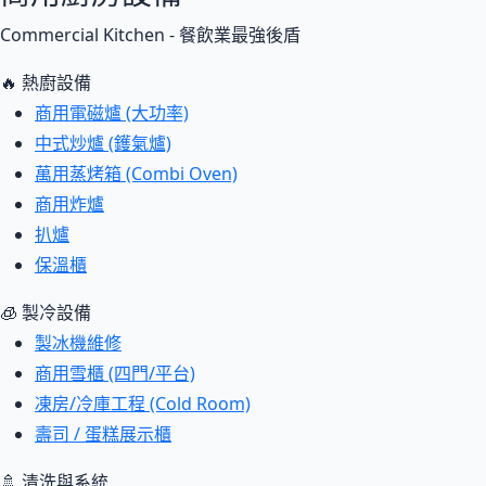
Commercial Kitchen - 餐飲業最強後盾
🔥 熱廚設備
商用電磁爐 (大功率)
中式炒爐 (鑊氣爐)
萬用蒸烤箱 (Combi Oven)
商用炸爐
扒爐
保溫櫃
🧊 製冷設備
製冰機維修
商用雪櫃 (四門/平台)
凍房/冷庫工程 (Cold Room)
壽司 / 蛋糕展示櫃
🚿 清洗與系統