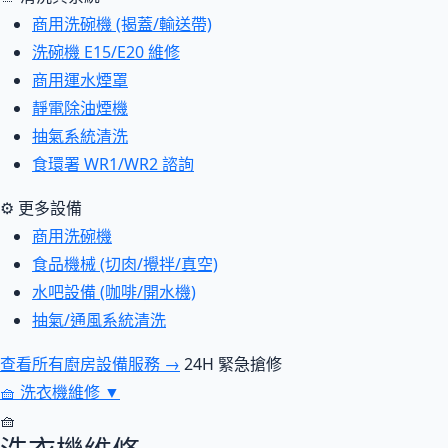
商用洗碗機 (揭蓋/輸送帶)
洗碗機 E15/E20 維修
商用運水煙罩
靜電除油煙機
抽氣系統清洗
食環署 WR1/WR2 諮詢
⚙ 更多設備
商用洗碗機
食品機械 (切肉/攪拌/真空)
水吧設備 (咖啡/開水機)
抽氣/通風系統清洗
查看所有廚房設備服務 →
24H 緊急搶修
🧺
洗衣機維修
▼
🧺