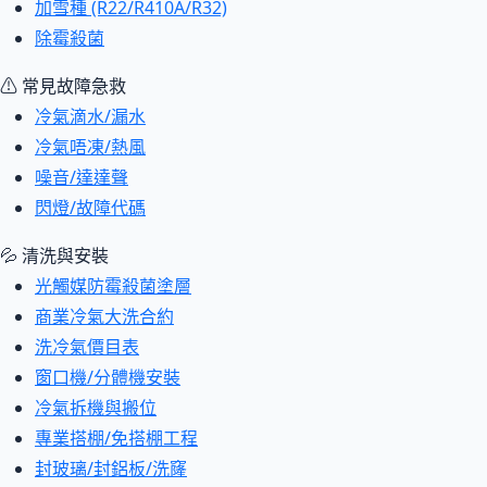
加雪種 (R22/R410A/R32)
除霉殺菌
⚠ 常見故障急救
冷氣滴水/漏水
冷氣唔凍/熱風
噪音/達達聲
閃燈/故障代碼
💦 清洗與安裝
光觸媒防霉殺菌塗層
商業冷氣大洗合約
洗冷氣價目表
窗口機/分體機安裝
冷氣拆機與搬位
專業搭棚/免搭棚工程
封玻璃/封鋁板/洗窿