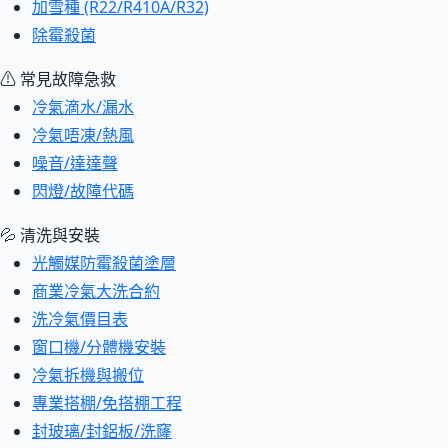
加雪種 (R22/R410A/R32)
除霉殺菌
⚠ 常見故障急救
冷氣滴水/漏水
冷氣唔凍/熱風
噪音/達達聲
閃燈/故障代碼
💦 清洗與安裝
光觸媒防霉殺菌塗層
商業冷氣大洗合約
洗冷氣價目表
窗口機/分體機安裝
冷氣拆機與搬位
專業搭棚/免搭棚工程
封玻璃/封鋁板/洗窿