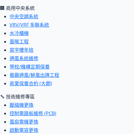
🏢 商用中央系統
中央空調系統
VRV/VRF 多聯系統
水冷櫃機
風喉工程
寫字樓年檢
通風系統維修
學校/機構定期保養
餐廳通風/鮮風出牌工程
商業保養合約 (大期)
🔧 技術維修專區
壓縮機更換
控制電路板維修 (PCB)
風扇電機更換
啟動電容更換