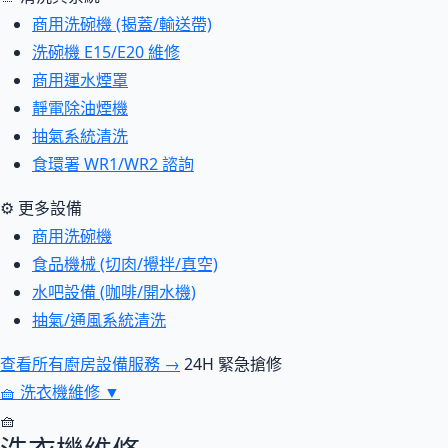
商用洗碗機 (揭蓋/輸送帶)
洗碗機 E15/E20 維修
商用運水煙罩
靜電除油煙機
抽氣系統清洗
食環署 WR1/WR2 諮詢
⚙ 更多設備
商用洗碗機
食品機械 (切肉/攪拌/真空)
水吧設備 (咖啡/開水機)
抽氣/通風系統清洗
查看所有廚房設備服務 →
24H 緊急搶修
🧺
洗衣機維修
▼
🧺