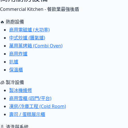
Commercial Kitchen - 餐飲業最強後盾
🔥 熱廚設備
商用電磁爐 (大功率)
中式炒爐 (鑊氣爐)
萬用蒸烤箱 (Combi Oven)
商用炸爐
扒爐
保溫櫃
🧊 製冷設備
製冰機維修
商用雪櫃 (四門/平台)
凍房/冷庫工程 (Cold Room)
壽司 / 蛋糕展示櫃
🚿 清洗與系統