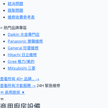
結冰問題
跳掣問題
維修收費參考表
⭐ 熱門品牌專區
Daikin 大金專門店
Panasonic 樂聲維修
General 珍寶維修
Hitachi 日立維修
Gree 格力/美的
Mitsubishi 三菱
查看所有 40+ 品牌... →
查看所有冷氣服務 →
24H 緊急維修
🍴
商用廚房
▼
🍴
商用廚房設備