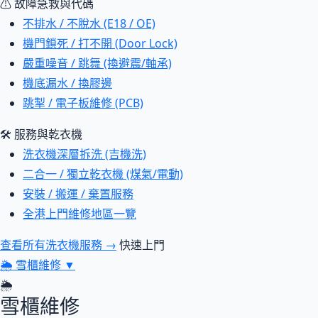
⚠ 故障急救與代碼
不排水 / 不脫水 (E18 / OE)
機門鎖死 / 打不開 (Door Lock)
嚴重噪音 / 跳舞 (換避震/軸承)
機底漏水 / 換膠邊
跳掣 / 電子板維修 (PCB)
🛠 服務與乾衣機
洗衣機深層拆洗 (吉機洗)
二合一 / 獨立乾衣機 (煤氣/電動)
安裝 / 搬運 / 棄置服務
全港上門維修地區一覽
查看所有洗衣機服務 →
快速上門
🌦
雪櫃維修
▼
🌦
雪櫃維修