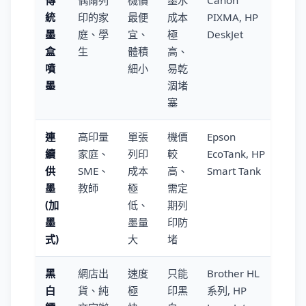
傳
偶爾列
機價
墨水
Canon
統
印的家
最便
成本
PIXMA, HP
墨
庭、學
宜、
極
DeskJet
盒
生
體積
高、
噴
細小
易乾
墨
涸堵
塞
連
高印量
單張
機價
Epson
續
家庭、
列印
較
EcoTank, HP
供
SME、
成本
高、
Smart Tank
墨
教師
極
需定
(加
低、
期列
墨
墨量
印防
式)
大
堵
黑
網店出
速度
只能
Brother HL
白
貨、純
極
印黑
系列, HP