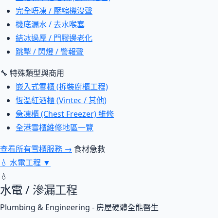
完全唔凍 / 壓縮機沒聲
機底漏水 / 去水喉塞
結冰過厚 / 門膠邊老化
跳掣 / 閃燈 / 警報聲
🔧 特殊類型與商用
嵌入式雪櫃 (拆裝廚櫃工程)
恆溫紅酒櫃 (Vintec / 其他)
急凍櫃 (Chest Freezer) 維修
全港雪櫃維修地區一覽
查看所有雪櫃服務 →
食材急救
💧
水電工程
▼
💧
水電 / 滲漏工程
Plumbing & Engineering - 房屋硬體全能醫生