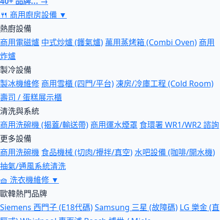
40+ 品牌... →
🍴
商用廚房設備
▼
熱廚設備
商用電磁爐
中式炒爐 (鑊氣爐)
萬用蒸烤箱 (Combi Oven)
商用
炸爐
製冷設備
製冰機維修
商用雪櫃 (四門/平台)
凍房/冷庫工程 (Cold Room)
壽司 / 蛋糕展示櫃
清洗與系統
商用洗碗機 (揭蓋/輸送帶)
商用運水煙罩
食環署 WR1/WR2 諮詢
更多設備
商用洗碗機
食品機械 (切肉/攪拌/真空)
水吧設備 (咖啡/開水機)
抽氣/通風系統清洗
🧺
洗衣機維修
▼
歐韓熱門品牌
Siemens 西門子 (E18代碼)
Samsung 三星 (故障碼)
LG 樂金 (直