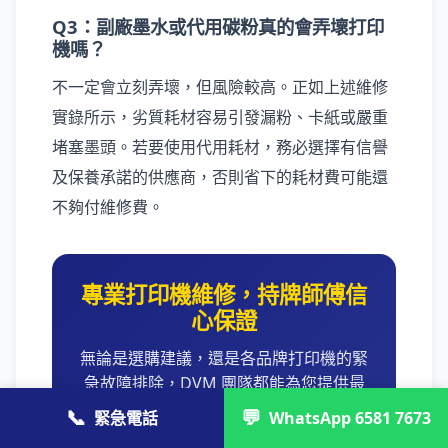
Q3：副廠墨水或代用碳粉真的會弄壞打印
機嗎？
不一定會立刻弄壞，但風險較高。正如上述維修
實錄所示，劣質耗材容易引發漏粉、卡紙或嚴重
堵塞墨頭。若要使用代用耗材，務必選擇有信譽
及保養承諾的供應商，否則省下的耗材費可能還
不夠付維修費。
專業打印機維修，持牌師傅信
心保證
無論是選購建議，還是各品牌打印機的緊
急故障排除，DVM 團隊都能為您提供最
專業的技術支援。我們承諾報價透明，上
📞
💬
緊急電話
WhatsApp 6581 7673
門檢查費 HK$200 起，修不好絕不亂收