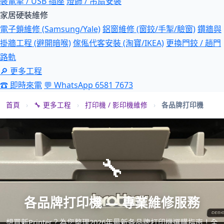
裝電掣 / USB 插座
燈飾 / 吊扇安裝
家居硬裝維修
電子鎖維修 (Samsung/Yale)
鋁窗維修 (窗鉸/手掣/驗窗)
鑽牆與
掛牆工程 (避開暗喉)
傢俬代客安裝 (淘寶/IKEA)
更換門鉸 / 趟門
路軌
🔎 更多工程
☎ 即時來電
💬 WhatsApp 6581 7673
首頁
›
🔧 更多工程
›
打印機 / 影印機維修
›
各品牌打印機
🔧
各品牌打印機 — 專業維修服務
想買新Printer？為您整理2026年最新各品牌打印機選購指南！全