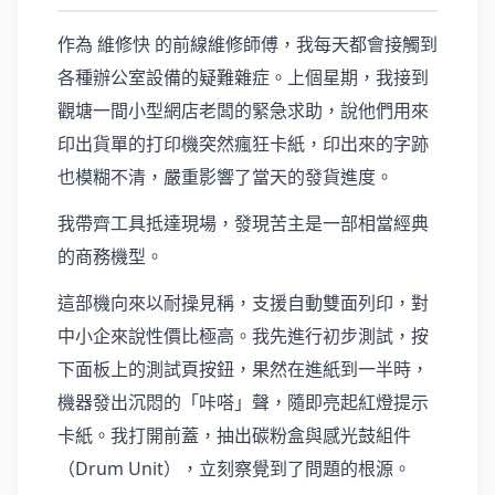
作為 維修快 的前線維修師傅，我每天都會接觸到
各種辦公室設備的疑難雜症。上個星期，我接到
觀塘一間小型網店老闆的緊急求助，說他們用來
印出貨單的打印機突然瘋狂卡紙，印出來的字跡
也模糊不清，嚴重影響了當天的發貨進度。
我帶齊工具抵達現場，發現苦主是一部相當經典
的商務機型。
這部機向來以耐操見稱，支援自動雙面列印，對
中小企來說性價比極高。我先進行初步測試，按
下面板上的測試頁按鈕，果然在進紙到一半時，
機器發出沉悶的「咔嗒」聲，隨即亮起紅燈提示
卡紙。我打開前蓋，抽出碳粉盒與感光鼓組件
（Drum Unit），立刻察覺到了問題的根源。