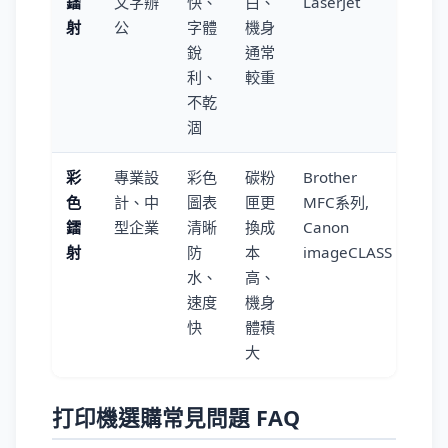
鐳
文字辦
快、
白、
LaserJet
射
公
字體
機身
銳
通常
利、
較重
不乾
涸
彩
專業設
彩色
碳粉
Brother
色
計、中
圖表
匣更
MFC系列,
鐳
型企業
清晰
換成
Canon
射
防
本
imageCLASS
水、
高、
速度
機身
快
體積
大
打印機選購常見問題 FAQ