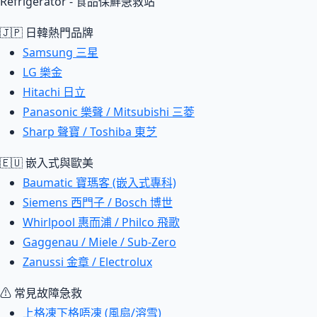
Refrigerator - 食品保鮮急救站
🇯🇵 日韓熱門品牌
Samsung 三星
LG 樂金
Hitachi 日立
Panasonic 樂聲 / Mitsubishi 三菱
Sharp 聲寶 / Toshiba 東芝
🇪🇺 嵌入式與歐美
Baumatic 寶瑪客 (嵌入式專科)
Siemens 西門子 / Bosch 博世
Whirlpool 惠而浦 / Philco 飛歌
Gaggenau / Miele / Sub-Zero
Zanussi 金章 / Electrolux
⚠ 常見故障急救
上格凍下格唔凍 (風扇/溶雪)