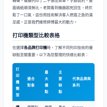
轉聲，連續列印了二十張出貨單，字跡銳利，雙
面過紙順滑無比。老闆看到機器起死回生，終於
鬆了一口氣，這份用技術解決客人燃眉之急的滿
足感，正是我們維修師傅最大的動力。
打印機類型比較表格
在選擇
各品牌打印機
時，了解不同列印技術的優
缺點至關重要。以下為您整理的快速比較表：
打
最
主
印
適合
大
要
代表品牌與
機
對象
優
缺
系列
類
點
點
型