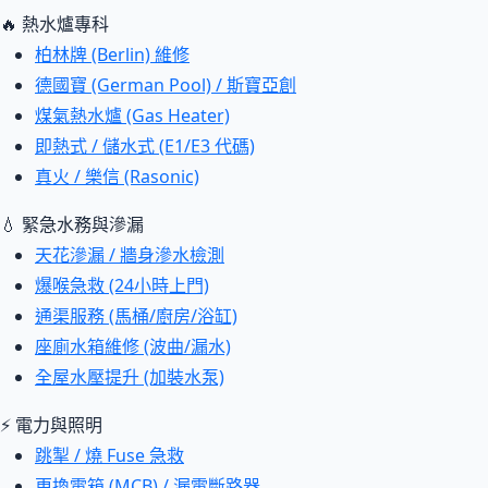
🔥 熱水爐專科
柏林牌 (Berlin) 維修
德國寶 (German Pool) / 斯寶亞創
煤氣熱水爐 (Gas Heater)
即熱式 / 儲水式 (E1/E3 代碼)
真火 / 樂信 (Rasonic)
💧 緊急水務與滲漏
天花滲漏 / 牆身滲水檢測
爆喉急救 (24小時上門)
通渠服務 (馬桶/廚房/浴缸)
座廁水箱維修 (波曲/漏水)
全屋水壓提升 (加裝水泵)
⚡ 電力與照明
跳掣 / 燒 Fuse 急救
更換電箱 (MCB) / 漏電斷路器