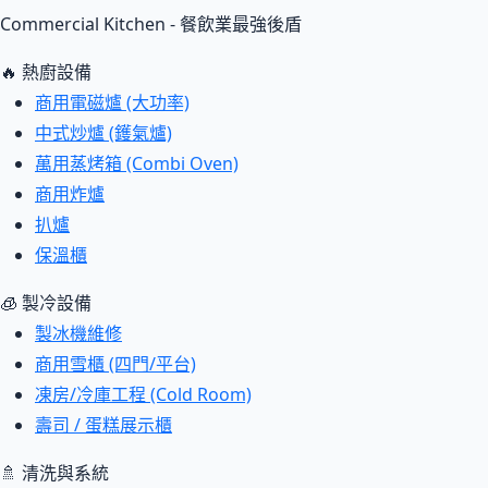
Commercial Kitchen - 餐飲業最強後盾
🔥 熱廚設備
商用電磁爐 (大功率)
中式炒爐 (鑊氣爐)
萬用蒸烤箱 (Combi Oven)
商用炸爐
扒爐
保溫櫃
🧊 製冷設備
製冰機維修
商用雪櫃 (四門/平台)
凍房/冷庫工程 (Cold Room)
壽司 / 蛋糕展示櫃
🚿 清洗與系統