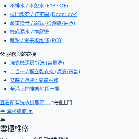
不排水 / 不脫水 (E18 / OE)
機門鎖死 / 打不開 (Door Lock)
嚴重噪音 / 跳舞 (換避震/軸承)
機底漏水 / 換膠邊
跳掣 / 電子板維修 (PCB)
🛠 服務與乾衣機
洗衣機深層拆洗 (吉機洗)
二合一 / 獨立乾衣機 (煤氣/電動)
安裝 / 搬運 / 棄置服務
全港上門維修地區一覽
查看所有洗衣機服務 →
快速上門
🌦
雪櫃維修
▼
🌦
雪櫃維修