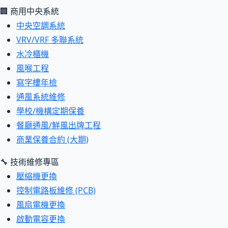
🏢 商用中央系統
中央空調系統
VRV/VRF 多聯系統
水冷櫃機
風喉工程
寫字樓年檢
通風系統維修
學校/機構定期保養
餐廳通風/鮮風出牌工程
商業保養合約 (大期)
🔧 技術維修專區
壓縮機更換
控制電路板維修 (PCB)
風扇電機更換
啟動電容更換