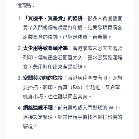
個痛點：
「買機平、買墨貴」的陷阱
：很多人貪圖便宜
買了入門級傳統噴墨打印機，結果發現買兩套
原裝墨盒的價錢，已經足夠買一台新機。
太少用導致墨頭堵塞
：香港家庭未必天天需要
列印，傳統墨盒若閒置太久，墨水容易乾涸堵
塞，急用時印出來全是斷線。
空間與功能的取捨
：香港居住空間有限，既想
要掃描、影印、傳真（Fax）全功能，又希望
機身小巧，往往難以兩全其美。
網絡連線不穩
：部分舊款或入門型號的 Wi-Fi
連接設定繁瑣，經常出現手機找不到打印機的
窘境。