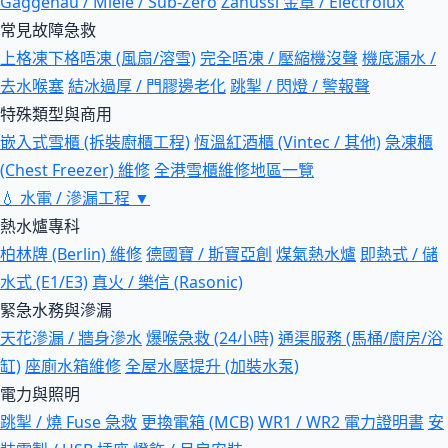
Gaggenau / Miele / Sub-Zero
Zanussi 金章 / Electrolux
常見故障急救
上格凍下格唔凍 (風扇/溶雪)
完全唔凍 / 壓縮機沒聲
機底漏水 /
去水喉塞
結冰過厚 / 門膠邊老化
跳掣 / 閃燈 / 警報聲
特殊類型與商用
嵌入式雪櫃 (拆裝廚櫃工程)
恆溫紅酒櫃 (Vintec / 其他)
急凍櫃
(Chest Freezer) 維修
全港雪櫃維修地區一覽
💧
水電 / 滲漏工程
▼
熱水爐專科
柏林牌 (Berlin) 維修
德國寶 / 斯寶亞創
煤氣熱水爐
即熱式 / 儲
水式 (E1/E3)
真火 / 樂信 (Rasonic)
緊急水務與滲漏
天花滲漏 / 牆身滲水
爆喉急救 (24小時)
通渠服務 (馬桶/廚房/浴
缸)
座廁水箱維修
全屋水壓提升 (加裝水泵)
電力與照明
跳掣 / 燒 Fuse 急救
更換電箱 (MCB)
WR1 / WR2 電力證明書
安