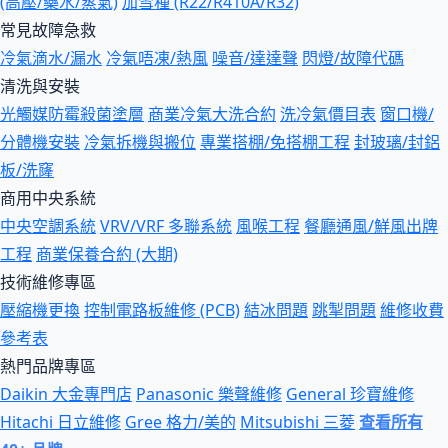
(高壓/藥水/蒸氣)
加雪種 (R22/R410A/R32)
常見故障急救
冷氣滴水/漏水
冷氣唔凍/熱風
噪音/達達聲
閃燈/故障代碼
清洗與安裝
光觸媒防霉殺菌塗層
商業冷氣大洗合約
洗冷氣價目表
窗口機/
分體機安裝
冷氣拆機與搬位
專業搭棚/免搭棚工程
封玻璃/封鋁
板/洗窿
商用中央系統
中央空調系統
VRV/VRF 多聯系統
風喉工程
餐廳通風/鮮風出牌
工程
商業保養合約 (大期)
技術維修專區
壓縮機更換
控制電路板維修 (PCB)
結冰問題
跳掣問題
維修收費
參考表
熱門品牌專區
Daikin 大金專門店
Panasonic 樂聲維修
General 珍寶維修
Hitachi 日立維修
Gree 格力/美的
Mitsubishi 三菱
查看所有