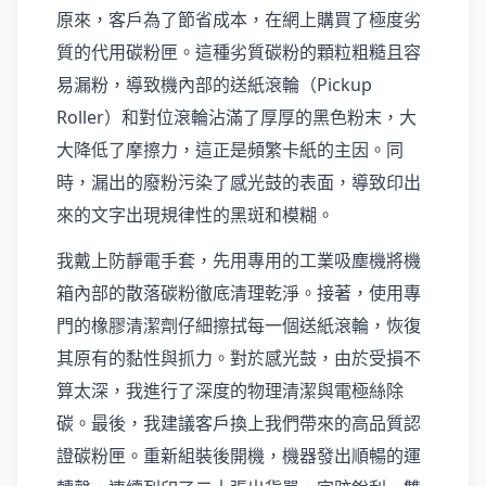
原來，客戶為了節省成本，在網上購買了極度劣
質的代用碳粉匣。這種劣質碳粉的顆粒粗糙且容
易漏粉，導致機內部的送紙滾輪（Pickup
Roller）和對位滾輪沾滿了厚厚的黑色粉末，大
大降低了摩擦力，這正是頻繁卡紙的主因。同
時，漏出的廢粉污染了感光鼓的表面，導致印出
來的文字出現規律性的黑斑和模糊。
我戴上防靜電手套，先用專用的工業吸塵機將機
箱內部的散落碳粉徹底清理乾淨。接著，使用專
門的橡膠清潔劑仔細擦拭每一個送紙滾輪，恢復
其原有的黏性與抓力。對於感光鼓，由於受損不
算太深，我進行了深度的物理清潔與電極絲除
碳。最後，我建議客戶換上我們帶來的高品質認
證碳粉匣。重新組裝後開機，機器發出順暢的運