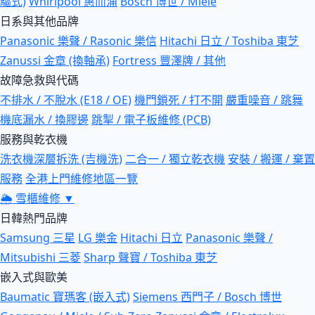
驅式)
Whirlpool 惠而浦
Bosch 博世 / Miele
日系與其他品牌
Panasonic 樂聲 / Rasonic 樂信
Hitachi 日立 / Toshiba 東芝
Zanussi 金章 (換軸承)
Fortress 豐澤牌 / 其他
故障急救與代碼
不排水 / 不脫水 (E18 / OE)
機門鎖死 / 打不開
嚴重噪音 / 跳舞
機底漏水 / 換膠邊
跳掣 / 電子板維修 (PCB)
服務與乾衣機
洗衣機深層拆洗 (吉機洗)
二合一 / 獨立乾衣機
安裝 / 搬運 / 棄置
服務
全港上門維修地區一覽
🌦
雪櫃維修
▼
日韓熱門品牌
Samsung 三星
LG 樂金
Hitachi 日立
Panasonic 樂聲 /
Mitsubishi 三菱
Sharp 聲寶 / Toshiba 東芝
嵌入式與歐美
Baumatic 寶瑪客 (嵌入式)
Siemens 西門子 / Bosch 博世