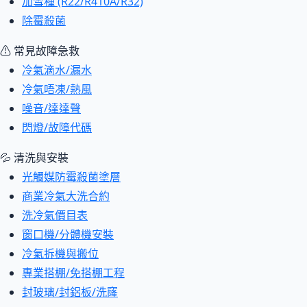
加雪種 (R22/R410A/R32)
除霉殺菌
⚠ 常見故障急救
冷氣滴水/漏水
冷氣唔凍/熱風
噪音/達達聲
閃燈/故障代碼
💦 清洗與安裝
光觸媒防霉殺菌塗層
商業冷氣大洗合約
洗冷氣價目表
窗口機/分體機安裝
冷氣拆機與搬位
專業搭棚/免搭棚工程
封玻璃/封鋁板/洗窿