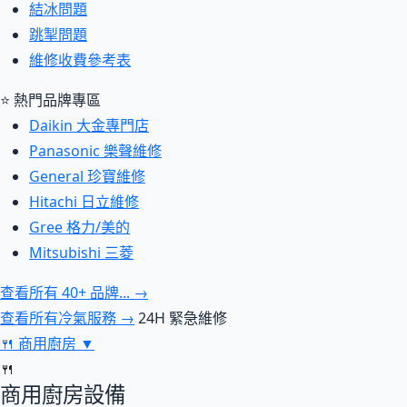
結冰問題
跳掣問題
維修收費參考表
⭐ 熱門品牌專區
Daikin 大金專門店
Panasonic 樂聲維修
General 珍寶維修
Hitachi 日立維修
Gree 格力/美的
Mitsubishi 三菱
查看所有 40+ 品牌... →
查看所有冷氣服務 →
24H 緊急維修
🍴
商用廚房
▼
🍴
商用廚房設備