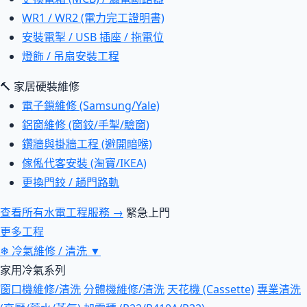
WR1 / WR2 (電力完工證明書)
安裝電掣 / USB 插座 / 拖電位
燈飾 / 吊扇安裝工程
🔨 家居硬裝維修
電子鎖維修 (Samsung/Yale)
鋁窗維修 (窗鉸/手掣/驗窗)
鑽牆與掛牆工程 (避開暗喉)
傢俬代客安裝 (淘寶/IKEA)
更換門鉸 / 趟門路軌
查看所有水電工程服務 →
緊急上門
更多工程
❄
冷氣維修 / 清洗
▼
家用冷氣系列
窗口機維修/清洗
分體機維修/清洗
天花機 (Cassette)
專業清洗