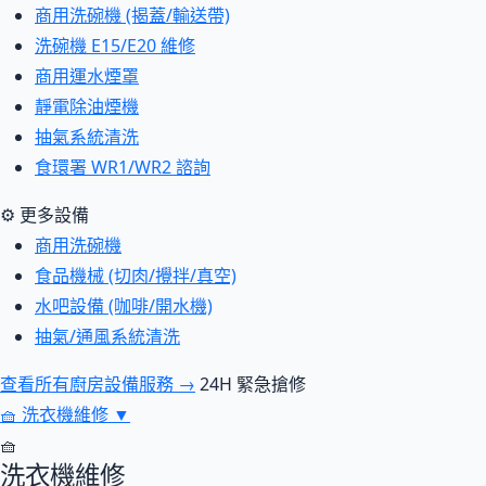
商用洗碗機 (揭蓋/輸送帶)
洗碗機 E15/E20 維修
商用運水煙罩
靜電除油煙機
抽氣系統清洗
食環署 WR1/WR2 諮詢
⚙ 更多設備
商用洗碗機
食品機械 (切肉/攪拌/真空)
水吧設備 (咖啡/開水機)
抽氣/通風系統清洗
查看所有廚房設備服務 →
24H 緊急搶修
🧺
洗衣機維修
▼
🧺
洗衣機維修