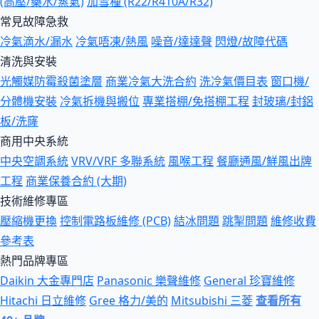
(高壓/藥水/蒸氣)
加雪種 (R22/R410A/R32)
常見故障急救
冷氣滴水/漏水
冷氣唔凍/熱風
噪音/達達聲
閃燈/故障代碼
清洗與安裝
光觸媒防霉殺菌塗層
商業冷氣大洗合約
洗冷氣價目表
窗口機/
分體機安裝
冷氣拆機與搬位
專業搭棚/免搭棚工程
封玻璃/封鋁
板/洗窿
商用中央系統
中央空調系統
VRV/VRF 多聯系統
風喉工程
餐廳通風/鮮風出牌
工程
商業保養合約 (大期)
技術維修專區
壓縮機更換
控制電路板維修 (PCB)
結冰問題
跳掣問題
維修收費
參考表
熱門品牌專區
Daikin 大金專門店
Panasonic 樂聲維修
General 珍寶維修
Hitachi 日立維修
Gree 格力/美的
Mitsubishi 三菱
查看所有