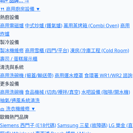
40+ 品牌... →
🍴
商用廚房設備
▼
熱廚設備
商用電磁爐
中式炒爐 (鑊氣爐)
萬用蒸烤箱 (Combi Oven)
商用
炸爐
製冷設備
製冰機維修
商用雪櫃 (四門/平台)
凍房/冷庫工程 (Cold Room)
壽司 / 蛋糕展示櫃
清洗與系統
商用洗碗機 (揭蓋/輸送帶)
商用運水煙罩
食環署 WR1/WR2 諮詢
更多設備
商用洗碗機
食品機械 (切肉/攪拌/真空)
水吧設備 (咖啡/開水機)
抽氣/通風系統清洗
🧺
洗衣機維修
▼
歐韓熱門品牌
Siemens 西門子 (E18代碼)
Samsung 三星 (故障碼)
LG 樂金 (直