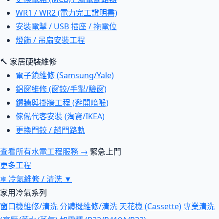
WR1 / WR2 (電力完工證明書)
安裝電掣 / USB 插座 / 拖電位
燈飾 / 吊扇安裝工程
🔨 家居硬裝維修
電子鎖維修 (Samsung/Yale)
鋁窗維修 (窗鉸/手掣/驗窗)
鑽牆與掛牆工程 (避開暗喉)
傢俬代客安裝 (淘寶/IKEA)
更換門鉸 / 趟門路軌
查看所有水電工程服務 →
緊急上門
更多工程
❄
冷氣維修 / 清洗
▼
家用冷氣系列
窗口機維修/清洗
分體機維修/清洗
天花機 (Cassette)
專業清洗