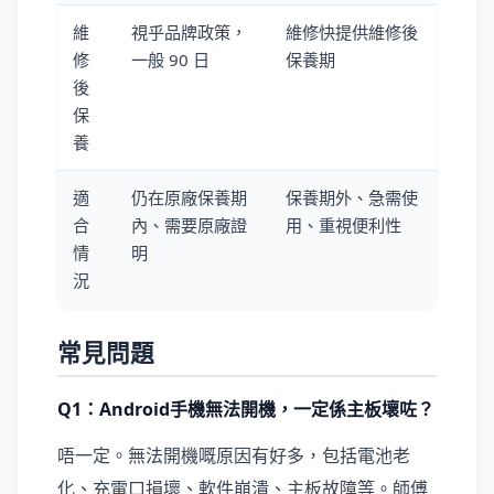
維
視乎品牌政策，
維修快提供維修後
修
一般 90 日
保養期
後
保
養
適
仍在原廠保養期
保養期外、急需使
合
內、需要原廠證
用、重視便利性
情
明
況
常見問題
Q1：Android手機無法開機，一定係主板壞咗？
唔一定。無法開機嘅原因有好多，包括電池老
化、充電口損壞、軟件崩潰、主板故障等。師傅