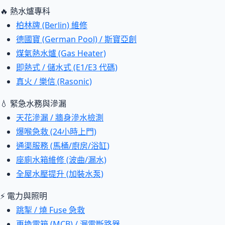
🔥 熱水爐專科
柏林牌 (Berlin) 維修
德國寶 (German Pool) / 斯寶亞創
煤氣熱水爐 (Gas Heater)
即熱式 / 儲水式 (E1/E3 代碼)
真火 / 樂信 (Rasonic)
💧 緊急水務與滲漏
天花滲漏 / 牆身滲水檢測
爆喉急救 (24小時上門)
通渠服務 (馬桶/廚房/浴缸)
座廁水箱維修 (波曲/漏水)
全屋水壓提升 (加裝水泵)
⚡ 電力與照明
跳掣 / 燒 Fuse 急救
更換電箱 (MCB) / 漏電斷路器