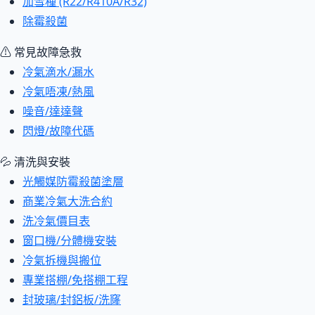
加雪種 (R22/R410A/R32)
除霉殺菌
⚠ 常見故障急救
冷氣滴水/漏水
冷氣唔凍/熱風
噪音/達達聲
閃燈/故障代碼
💦 清洗與安裝
光觸媒防霉殺菌塗層
商業冷氣大洗合約
洗冷氣價目表
窗口機/分體機安裝
冷氣拆機與搬位
專業搭棚/免搭棚工程
封玻璃/封鋁板/洗窿