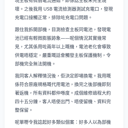
現主板有微弱電流通過，即係話主板未完全燒
壞。之後我用 USB 電流檢測器測試充電口，發現
充電口接觸正常，排除咗充電口問題。
跟住我拆開部機，目測檢查主板同電池，發現電
池已經有輕微膨脹跡象——呢個情況其實幾常
見，尤其係用咗兩年以上嘅機，電池老化會導致
供電唔穩定，嚴重嘅話會觸發主板保護機制，令
部機完全無法開機。
我同客人解釋情況後，佢決定即場換電。我用嘅
係符合原廠規格嘅代用電池，換完之後部機即刻
著返機，所有資料都仲喺度。成個維修過程大約
四十五分鐘，客人唔使出門、唔使留機、資料完
整保留。
呢單嘢令我諗起好多類似個案：好多人以為部機