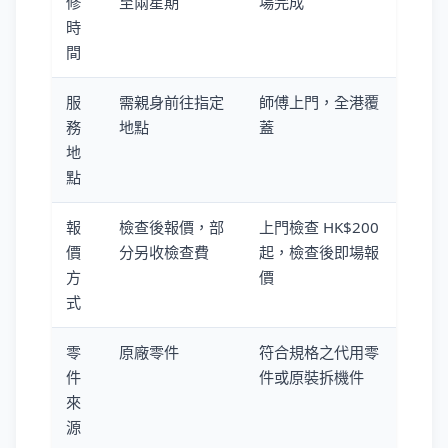
修
至兩星期
場完成
時
間
服
需親身前往指定
師傅上門，全港覆
務
地點
蓋
地
點
報
檢查後報價，部
上門檢查 HK$200
價
分另收檢查費
起，檢查後即場報
方
價
式
零
原廠零件
符合規格之代用零
件
件或原裝拆機件
來
源