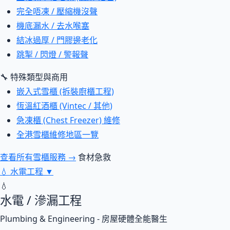
完全唔凍 / 壓縮機沒聲
機底漏水 / 去水喉塞
結冰過厚 / 門膠邊老化
跳掣 / 閃燈 / 警報聲
🔧 特殊類型與商用
嵌入式雪櫃 (拆裝廚櫃工程)
恆溫紅酒櫃 (Vintec / 其他)
急凍櫃 (Chest Freezer) 維修
全港雪櫃維修地區一覽
查看所有雪櫃服務 →
食材急救
💧
水電工程
▼
💧
水電 / 滲漏工程
Plumbing & Engineering - 房屋硬體全能醫生