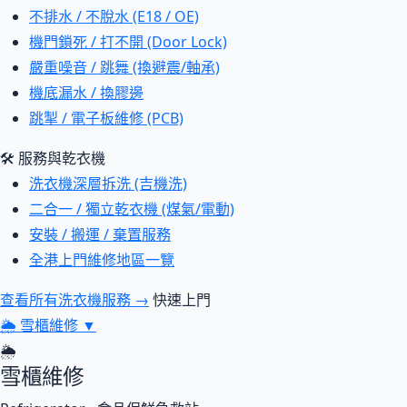
不排水 / 不脫水 (E18 / OE)
機門鎖死 / 打不開 (Door Lock)
嚴重噪音 / 跳舞 (換避震/軸承)
機底漏水 / 換膠邊
跳掣 / 電子板維修 (PCB)
🛠 服務與乾衣機
洗衣機深層拆洗 (吉機洗)
二合一 / 獨立乾衣機 (煤氣/電動)
安裝 / 搬運 / 棄置服務
全港上門維修地區一覽
查看所有洗衣機服務 →
快速上門
🌦
雪櫃維修
▼
🌦
雪櫃維修