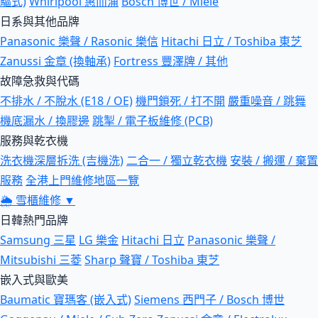
驅式)
Whirlpool 惠而浦
Bosch 博世 / Miele
日系與其他品牌
Panasonic 樂聲 / Rasonic 樂信
Hitachi 日立 / Toshiba 東芝
Zanussi 金章 (換軸承)
Fortress 豐澤牌 / 其他
故障急救與代碼
不排水 / 不脫水 (E18 / OE)
機門鎖死 / 打不開
嚴重噪音 / 跳舞
機底漏水 / 換膠邊
跳掣 / 電子板維修 (PCB)
服務與乾衣機
洗衣機深層拆洗 (吉機洗)
二合一 / 獨立乾衣機
安裝 / 搬運 / 棄置
服務
全港上門維修地區一覽
🌦
雪櫃維修
▼
日韓熱門品牌
Samsung 三星
LG 樂金
Hitachi 日立
Panasonic 樂聲 /
Mitsubishi 三菱
Sharp 聲寶 / Toshiba 東芝
嵌入式與歐美
Baumatic 寶瑪客 (嵌入式)
Siemens 西門子 / Bosch 博世