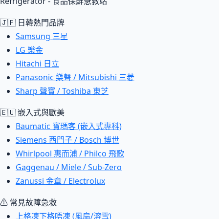
Refrigerator - 食品保鮮急救站
🇯🇵 日韓熱門品牌
Samsung 三星
LG 樂金
Hitachi 日立
Panasonic 樂聲 / Mitsubishi 三菱
Sharp 聲寶 / Toshiba 東芝
🇪🇺 嵌入式與歐美
Baumatic 寶瑪客 (嵌入式專科)
Siemens 西門子 / Bosch 博世
Whirlpool 惠而浦 / Philco 飛歌
Gaggenau / Miele / Sub-Zero
Zanussi 金章 / Electrolux
⚠ 常見故障急救
上格凍下格唔凍 (風扇/溶雪)