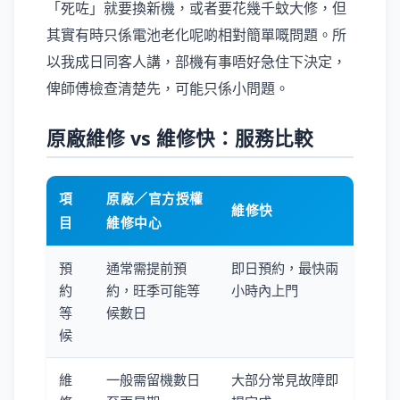
「死咗」就要換新機，或者要花幾千蚊大修，但
其實有時只係電池老化呢啲相對簡單嘅問題。所
以我成日同客人講，部機有事唔好急住下決定，
俾師傅檢查清楚先，可能只係小問題。
原廠維修 vs 維修快：服務比較
項
原廠／官方授權
維修快
目
維修中心
預
通常需提前預
即日預約，最快兩
約
約，旺季可能等
小時內上門
等
候數日
候
維
一般需留機數日
大部分常見故障即