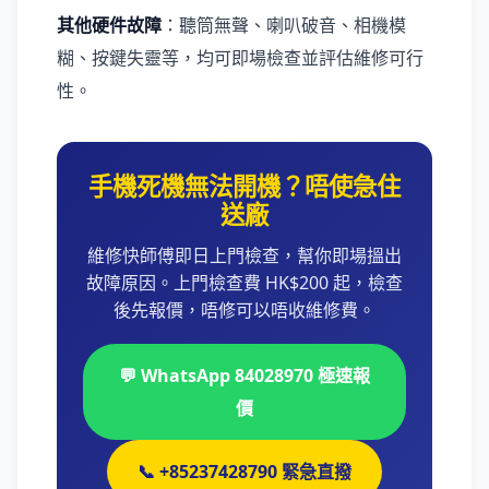
其他硬件故障
：聽筒無聲、喇叭破音、相機模
糊、按鍵失靈等，均可即場檢查並評估維修可行
性。
手機死機無法開機？唔使急住
送廠
維修快師傅即日上門檢查，幫你即場搵出
故障原因。上門檢查費 HK$200 起，檢查
後先報價，唔修可以唔收維修費。
💬 WhatsApp 84028970 極速報
價
📞 +85237428790 緊急直撥