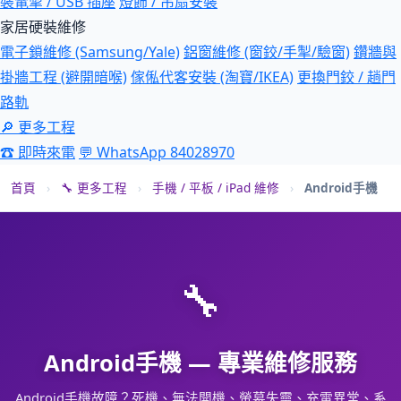
裝電掣 / USB 插座
燈飾 / 吊扇安裝
家居硬裝維修
電子鎖維修 (Samsung/Yale)
鋁窗維修 (窗鉸/手掣/驗窗)
鑽牆與
掛牆工程 (避開暗喉)
傢俬代客安裝 (淘寶/IKEA)
更換門鉸 / 趟門
路軌
🔎 更多工程
☎ 即時來電
💬 WhatsApp 84028970
首頁
›
🔧 更多工程
›
手機 / 平板 / iPad 維修
›
Android手機
🔧
Android手機 — 專業維修服務
Android手機故障？死機、無法開機、螢幕失靈、充電異常、系