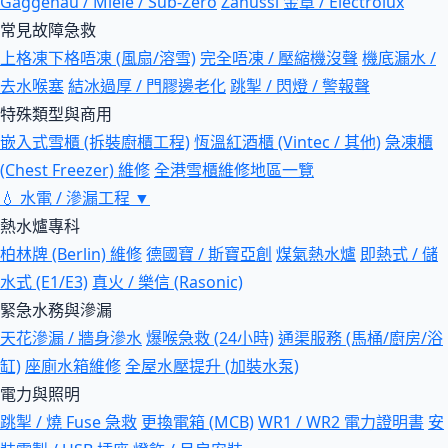
Gaggenau / Miele / Sub-Zero
Zanussi 金章 / Electrolux
常見故障急救
上格凍下格唔凍 (風扇/溶雪)
完全唔凍 / 壓縮機沒聲
機底漏水 /
去水喉塞
結冰過厚 / 門膠邊老化
跳掣 / 閃燈 / 警報聲
特殊類型與商用
嵌入式雪櫃 (拆裝廚櫃工程)
恆溫紅酒櫃 (Vintec / 其他)
急凍櫃
(Chest Freezer) 維修
全港雪櫃維修地區一覽
💧
水電 / 滲漏工程
▼
熱水爐專科
柏林牌 (Berlin) 維修
德國寶 / 斯寶亞創
煤氣熱水爐
即熱式 / 儲
水式 (E1/E3)
真火 / 樂信 (Rasonic)
緊急水務與滲漏
天花滲漏 / 牆身滲水
爆喉急救 (24小時)
通渠服務 (馬桶/廚房/浴
缸)
座廁水箱維修
全屋水壓提升 (加裝水泵)
電力與照明
跳掣 / 燒 Fuse 急救
更換電箱 (MCB)
WR1 / WR2 電力證明書
安