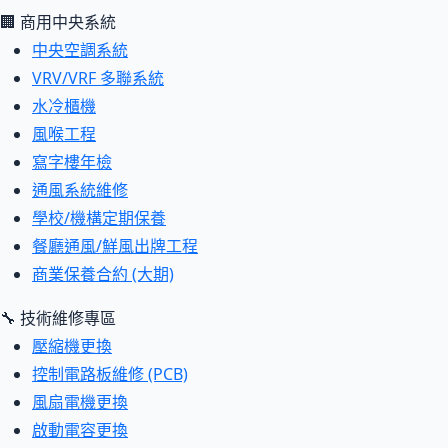
🏢 商用中央系統
中央空調系統
VRV/VRF 多聯系統
水冷櫃機
風喉工程
寫字樓年檢
通風系統維修
學校/機構定期保養
餐廳通風/鮮風出牌工程
商業保養合約 (大期)
🔧 技術維修專區
壓縮機更換
控制電路板維修 (PCB)
風扇電機更換
啟動電容更換