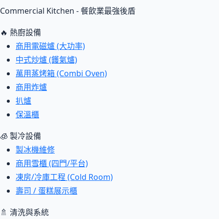
Commercial Kitchen - 餐飲業最強後盾
🔥 熱廚設備
商用電磁爐 (大功率)
中式炒爐 (鑊氣爐)
萬用蒸烤箱 (Combi Oven)
商用炸爐
扒爐
保溫櫃
🧊 製冷設備
製冰機維修
商用雪櫃 (四門/平台)
凍房/冷庫工程 (Cold Room)
壽司 / 蛋糕展示櫃
🚿 清洗與系統