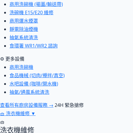
商用洗碗機 (揭蓋/輸送帶)
洗碗機 E15/E20 維修
商用運水煙罩
靜電除油煙機
抽氣系統清洗
食環署 WR1/WR2 諮詢
⚙ 更多設備
商用洗碗機
食品機械 (切肉/攪拌/真空)
水吧設備 (咖啡/開水機)
抽氣/通風系統清洗
查看所有廚房設備服務 →
24H 緊急搶修
🧺
洗衣機維修
▼
🧺
洗衣機維修