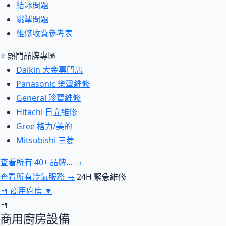
結冰問題
跳掣問題
維修收費參考表
⭐ 熱門品牌專區
Daikin 大金專門店
Panasonic 樂聲維修
General 珍寶維修
Hitachi 日立維修
Gree 格力/美的
Mitsubishi 三菱
查看所有 40+ 品牌... →
查看所有冷氣服務 →
24H 緊急維修
🍴
商用廚房
▼
🍴
商用廚房設備