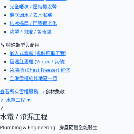
完全唔凍 / 壓縮機沒聲
機底漏水 / 去水喉塞
結冰過厚 / 門膠邊老化
跳掣 / 閃燈 / 警報聲
🔧 特殊類型與商用
嵌入式雪櫃 (拆裝廚櫃工程)
恆溫紅酒櫃 (Vintec / 其他)
急凍櫃 (Chest Freezer) 維修
全港雪櫃維修地區一覽
查看所有雪櫃服務 →
食材急救
💧
水電工程
▼
💧
水電 / 滲漏工程
Plumbing & Engineering - 房屋硬體全能醫生