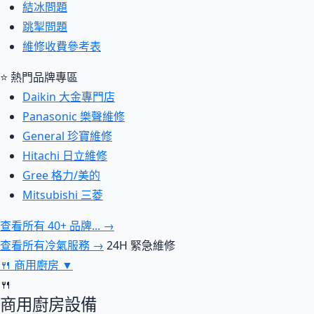
結冰問題
跳掣問題
維修收費參考表
⭐ 熱門品牌專區
Daikin 大金專門店
Panasonic 樂聲維修
General 珍寶維修
Hitachi 日立維修
Gree 格力/美的
Mitsubishi 三菱
查看所有 40+ 品牌... →
查看所有冷氣服務 →
24H 緊急維修
🍴
商用廚房
▼
🍴
商用廚房設備