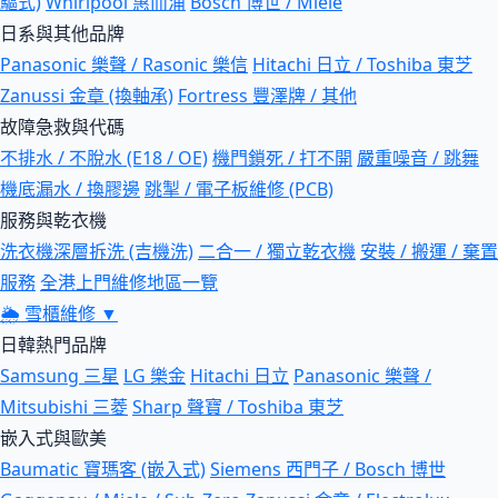
驅式)
Whirlpool 惠而浦
Bosch 博世 / Miele
日系與其他品牌
Panasonic 樂聲 / Rasonic 樂信
Hitachi 日立 / Toshiba 東芝
Zanussi 金章 (換軸承)
Fortress 豐澤牌 / 其他
故障急救與代碼
不排水 / 不脫水 (E18 / OE)
機門鎖死 / 打不開
嚴重噪音 / 跳舞
機底漏水 / 換膠邊
跳掣 / 電子板維修 (PCB)
服務與乾衣機
洗衣機深層拆洗 (吉機洗)
二合一 / 獨立乾衣機
安裝 / 搬運 / 棄置
服務
全港上門維修地區一覽
🌦
雪櫃維修
▼
日韓熱門品牌
Samsung 三星
LG 樂金
Hitachi 日立
Panasonic 樂聲 /
Mitsubishi 三菱
Sharp 聲寶 / Toshiba 東芝
嵌入式與歐美
Baumatic 寶瑪客 (嵌入式)
Siemens 西門子 / Bosch 博世