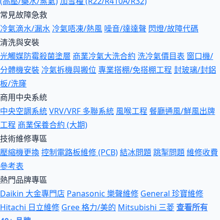
(高壓/藥水/蒸氣)
加雪種 (R22/R410A/R32)
常見故障急救
冷氣滴水/漏水
冷氣唔凍/熱風
噪音/達達聲
閃燈/故障代碼
清洗與安裝
光觸媒防霉殺菌塗層
商業冷氣大洗合約
洗冷氣價目表
窗口機/
分體機安裝
冷氣拆機與搬位
專業搭棚/免搭棚工程
封玻璃/封鋁
板/洗窿
商用中央系統
中央空調系統
VRV/VRF 多聯系統
風喉工程
餐廳通風/鮮風出牌
工程
商業保養合約 (大期)
技術維修專區
壓縮機更換
控制電路板維修 (PCB)
結冰問題
跳掣問題
維修收費
參考表
熱門品牌專區
Daikin 大金專門店
Panasonic 樂聲維修
General 珍寶維修
Hitachi 日立維修
Gree 格力/美的
Mitsubishi 三菱
查看所有