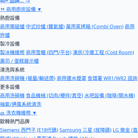
40+ 品牌... →
🍴
商用廚房設備
▼
熱廚設備
商用電磁爐
中式炒爐 (鑊氣爐)
萬用蒸烤箱 (Combi Oven)
商用
炸爐
製冷設備
製冰機維修
商用雪櫃 (四門/平台)
凍房/冷庫工程 (Cold Room)
壽司 / 蛋糕展示櫃
清洗與系統
商用洗碗機 (揭蓋/輸送帶)
商用運水煙罩
食環署 WR1/WR2 諮詢
更多設備
商用洗碗機
食品機械 (切肉/攪拌/真空)
水吧設備 (咖啡/開水機)
抽氣/通風系統清洗
🧺
洗衣機維修
▼
歐韓熱門品牌
Siemens 西門子 (E18代碼)
Samsung 三星 (故障碼)
LG 樂金 (直