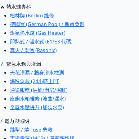
🔥 熱水爐專科
柏林牌 (Berlin) 維修
德國寶 (German Pool) / 斯寶亞創
煤氣熱水爐 (Gas Heater)
即熱式 / 儲水式 (E1/E3 代碼)
真火 / 樂信 (Rasonic)
💧 緊急水務與滲漏
天花滲漏 / 牆身滲水檢測
爆喉急救 (24小時上門)
通渠服務 (馬桶/廚房/浴缸)
座廁水箱維修 (波曲/漏水)
全屋水壓提升 (加裝水泵)
⚡ 電力與照明
跳掣 / 燒 Fuse 急救
更換電箱 (MCB) / 漏電斷路器