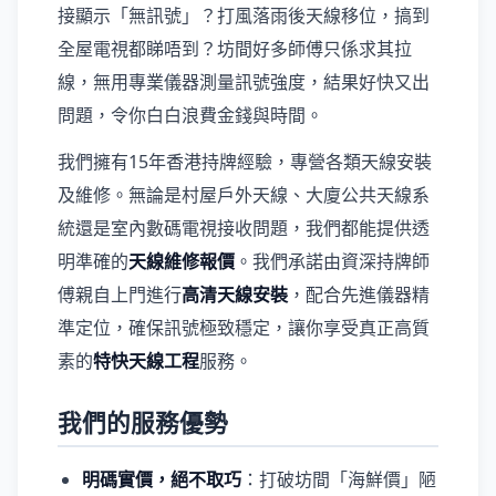
接顯示「無訊號」？打風落雨後天線移位，搞到
全屋電視都睇唔到？坊間好多師傅只係求其拉
線，無用專業儀器測量訊號強度，結果好快又出
問題，令你白白浪費金錢與時間。
我們擁有15年香港持牌經驗，專營各類天線安裝
及維修。無論是村屋戶外天線、大廈公共天線系
統還是室內數碼電視接收問題，我們都能提供透
明準確的
天線維修報價
。我們承諾由資深持牌師
傅親自上門進行
高清天線安裝
，配合先進儀器精
準定位，確保訊號極致穩定，讓你享受真正高質
素的
特快天線工程
服務。
我們的服務優勢
明碼實價，絕不取巧
：打破坊間「海鮮價」陋