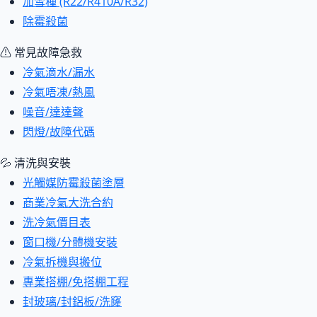
加雪種 (R22/R410A/R32)
除霉殺菌
⚠ 常見故障急救
冷氣滴水/漏水
冷氣唔凍/熱風
噪音/達達聲
閃燈/故障代碼
💦 清洗與安裝
光觸媒防霉殺菌塗層
商業冷氣大洗合約
洗冷氣價目表
窗口機/分體機安裝
冷氣拆機與搬位
專業搭棚/免搭棚工程
封玻璃/封鋁板/洗窿