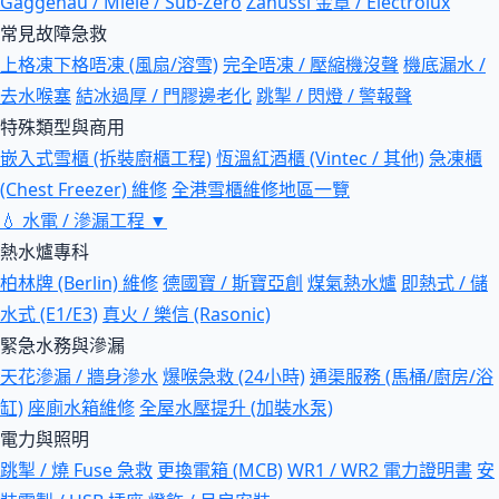
Gaggenau / Miele / Sub-Zero
Zanussi 金章 / Electrolux
常見故障急救
上格凍下格唔凍 (風扇/溶雪)
完全唔凍 / 壓縮機沒聲
機底漏水 /
去水喉塞
結冰過厚 / 門膠邊老化
跳掣 / 閃燈 / 警報聲
特殊類型與商用
嵌入式雪櫃 (拆裝廚櫃工程)
恆溫紅酒櫃 (Vintec / 其他)
急凍櫃
(Chest Freezer) 維修
全港雪櫃維修地區一覽
💧
水電 / 滲漏工程
▼
熱水爐專科
柏林牌 (Berlin) 維修
德國寶 / 斯寶亞創
煤氣熱水爐
即熱式 / 儲
水式 (E1/E3)
真火 / 樂信 (Rasonic)
緊急水務與滲漏
天花滲漏 / 牆身滲水
爆喉急救 (24小時)
通渠服務 (馬桶/廚房/浴
缸)
座廁水箱維修
全屋水壓提升 (加裝水泵)
電力與照明
跳掣 / 燒 Fuse 急救
更換電箱 (MCB)
WR1 / WR2 電力證明書
安