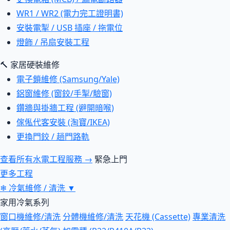
WR1 / WR2 (電力完工證明書)
安裝電掣 / USB 插座 / 拖電位
燈飾 / 吊扇安裝工程
🔨 家居硬裝維修
電子鎖維修 (Samsung/Yale)
鋁窗維修 (窗鉸/手掣/驗窗)
鑽牆與掛牆工程 (避開暗喉)
傢俬代客安裝 (淘寶/IKEA)
更換門鉸 / 趟門路軌
查看所有水電工程服務 →
緊急上門
更多工程
❄
冷氣維修 / 清洗
▼
家用冷氣系列
窗口機維修/清洗
分體機維修/清洗
天花機 (Cassette)
專業清洗