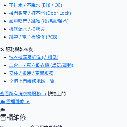
不排水 / 不脫水 (E18 / OE)
機門鎖死 / 打不開 (Door Lock)
嚴重噪音 / 跳舞 (換避震/軸承)
機底漏水 / 換膠邊
跳掣 / 電子板維修 (PCB)
🛠 服務與乾衣機
洗衣機深層拆洗 (吉機洗)
二合一 / 獨立乾衣機 (煤氣/電動)
安裝 / 搬運 / 棄置服務
全港上門維修地區一覽
查看所有洗衣機服務 →
快速上門
🌦
雪櫃維修
▼
🌦
雪櫃維修