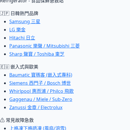
Refrigerator - 食品保鮮急救站
🇯🇵 日韓熱門品牌
Samsung 三星
LG 樂金
Hitachi 日立
Panasonic 樂聲 / Mitsubishi 三菱
Sharp 聲寶 / Toshiba 東芝
🇪🇺 嵌入式與歐美
Baumatic 寶瑪客 (嵌入式專科)
Siemens 西門子 / Bosch 博世
Whirlpool 惠而浦 / Philco 飛歌
Gaggenau / Miele / Sub-Zero
Zanussi 金章 / Electrolux
⚠ 常見故障急救
上格凍下格唔凍 (風扇/溶雪)