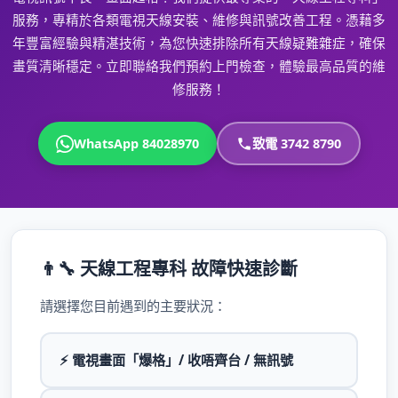
服務，專精於各類電視天線安裝、維修與訊號改善工程。憑藉多
年豐富經驗與精湛技術，為您快速排除所有天線疑難雜症，確保
畫質清晰穩定。立即聯絡我們預約上門檢查，體驗最高品質的維
修服務！
WhatsApp 84028970
致電 3742 8790
👨‍🔧 天線工程專科 故障快速診斷
請選擇您目前遇到的主要狀況：
⚡ 電視畫面「爆格」/ 收唔齊台 / 無訊號