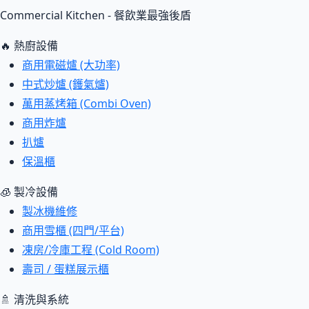
Commercial Kitchen - 餐飲業最強後盾
🔥 熱廚設備
商用電磁爐 (大功率)
中式炒爐 (鑊氣爐)
萬用蒸烤箱 (Combi Oven)
商用炸爐
扒爐
保溫櫃
🧊 製冷設備
製冰機維修
商用雪櫃 (四門/平台)
凍房/冷庫工程 (Cold Room)
壽司 / 蛋糕展示櫃
🚿 清洗與系統