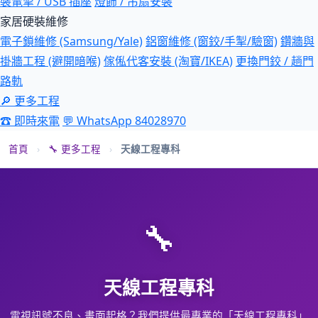
裝電掣 / USB 插座
燈飾 / 吊扇安裝
家居硬裝維修
電子鎖維修 (Samsung/Yale)
鋁窗維修 (窗鉸/手掣/驗窗)
鑽牆與
掛牆工程 (避開暗喉)
傢俬代客安裝 (淘寶/IKEA)
更換門鉸 / 趟門
路軌
🔎 更多工程
☎ 即時來電
💬 WhatsApp 84028970
首頁
›
🔧 更多工程
›
天線工程專科
🔧
天線工程專科
電視訊號不良、畫面起格？我們提供最專業的「天線工程專科」