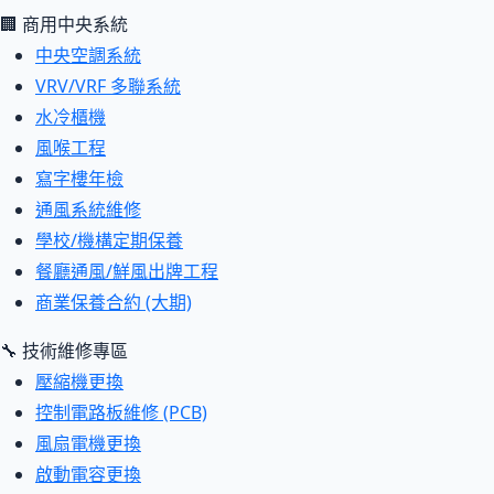
🏢 商用中央系統
中央空調系統
VRV/VRF 多聯系統
水冷櫃機
風喉工程
寫字樓年檢
通風系統維修
學校/機構定期保養
餐廳通風/鮮風出牌工程
商業保養合約 (大期)
🔧 技術維修專區
壓縮機更換
控制電路板維修 (PCB)
風扇電機更換
啟動電容更換