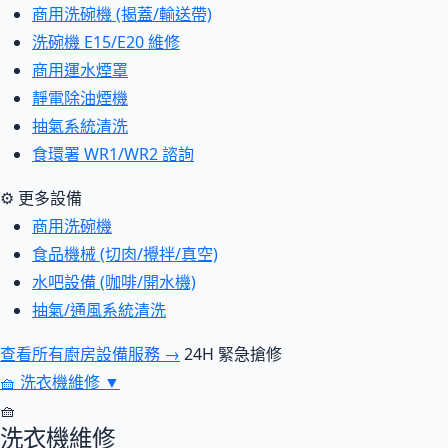
商用洗碗機 (揭蓋/輸送帶)
洗碗機 E15/E20 維修
商用運水煙罩
靜電除油煙機
抽氣系統清洗
食環署 WR1/WR2 諮詢
⚙ 更多設備
商用洗碗機
食品機械 (切肉/攪拌/真空)
水吧設備 (咖啡/開水機)
抽氣/通風系統清洗
查看所有廚房設備服務 →
24H 緊急搶修
🧺
洗衣機維修
▼
🧺
洗衣機維修