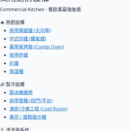
Commercial Kitchen - 餐飲業最強後盾
🔥 熱廚設備
商用電磁爐 (大功率)
中式炒爐 (鑊氣爐)
萬用蒸烤箱 (Combi Oven)
商用炸爐
扒爐
保溫櫃
🧊 製冷設備
製冰機維修
商用雪櫃 (四門/平台)
凍房/冷庫工程 (Cold Room)
壽司 / 蛋糕展示櫃
🚿 清洗與系統