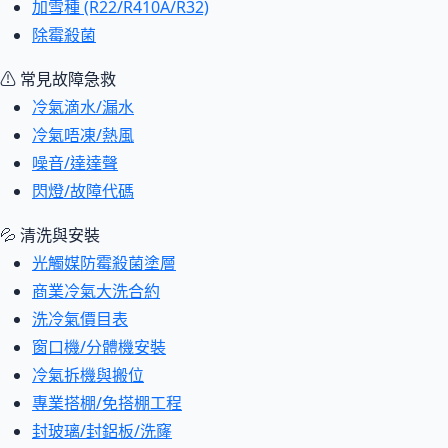
加雪種 (R22/R410A/R32)
除霉殺菌
⚠ 常見故障急救
冷氣滴水/漏水
冷氣唔凍/熱風
噪音/達達聲
閃燈/故障代碼
💦 清洗與安裝
光觸媒防霉殺菌塗層
商業冷氣大洗合約
洗冷氣價目表
窗口機/分體機安裝
冷氣拆機與搬位
專業搭棚/免搭棚工程
封玻璃/封鋁板/洗窿