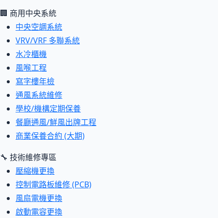
🏢 商用中央系統
中央空調系統
VRV/VRF 多聯系統
水冷櫃機
風喉工程
寫字樓年檢
通風系統維修
學校/機構定期保養
餐廳通風/鮮風出牌工程
商業保養合約 (大期)
🔧 技術維修專區
壓縮機更換
控制電路板維修 (PCB)
風扇電機更換
啟動電容更換