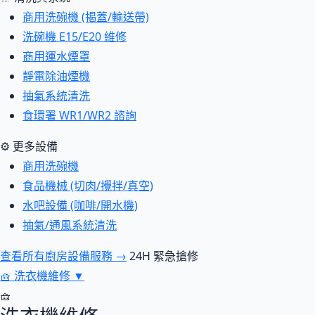
商用洗碗機 (揭蓋/輸送帶)
洗碗機 E15/E20 維修
商用運水煙罩
靜電除油煙機
抽氣系統清洗
食環署 WR1/WR2 諮詢
⚙ 更多設備
商用洗碗機
食品機械 (切肉/攪拌/真空)
水吧設備 (咖啡/開水機)
抽氣/通風系統清洗
查看所有廚房設備服務 →
24H 緊急搶修
🧺
洗衣機維修
▼
🧺