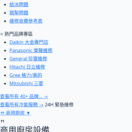
結冰問題
跳掣問題
維修收費參考表
⭐ 熱門品牌專區
Daikin 大金專門店
Panasonic 樂聲維修
General 珍寶維修
Hitachi 日立維修
Gree 格力/美的
Mitsubishi 三菱
查看所有 40+ 品牌... →
查看所有冷氣服務 →
24H 緊急維修
🍴
商用廚房
▼
🍴
商用廚房設備