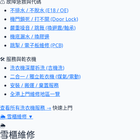
⚠ 故障急救與代碼
不排水 / 不脫水 (E18 / OE)
機門鎖死 / 打不開 (Door Lock)
嚴重噪音 / 跳舞 (換避震/軸承)
機底漏水 / 換膠邊
跳掣 / 電子板維修 (PCB)
🛠 服務與乾衣機
洗衣機深層拆洗 (吉機洗)
二合一 / 獨立乾衣機 (煤氣/電動)
安裝 / 搬運 / 棄置服務
全港上門維修地區一覽
查看所有洗衣機服務 →
快速上門
🌦
雪櫃維修
▼
🌦
雪櫃維修