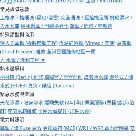
Gaggenau / Miele / Sub-Zero
Zanussi 金章 / Electrolux
常見故障急救
上格凍下格唔凍 (風扇/溶雪)
完全唔凍 / 壓縮機沒聲
機底漏水 /
去水喉塞
結冰過厚 / 門膠邊老化
跳掣 / 閃燈 / 警報聲
特殊類型與商用
嵌入式雪櫃 (拆裝廚櫃工程)
恆溫紅酒櫃 (Vintec / 其他)
急凍櫃
(Chest Freezer) 維修
全港雪櫃維修地區一覽
💧
水電 / 滲漏工程
▼
熱水爐專科
柏林牌 (Berlin) 維修
德國寶 / 斯寶亞創
煤氣熱水爐
即熱式 / 儲
水式 (E1/E3)
真火 / 樂信 (Rasonic)
緊急水務與滲漏
天花滲漏 / 牆身滲水
爆喉急救 (24小時)
通渠服務 (馬桶/廚房/浴
缸)
座廁水箱維修
全屋水壓提升 (加裝水泵)
電力與照明
跳掣 / 燒 Fuse 急救
更換電箱 (MCB)
WR1 / WR2 電力證明書
安