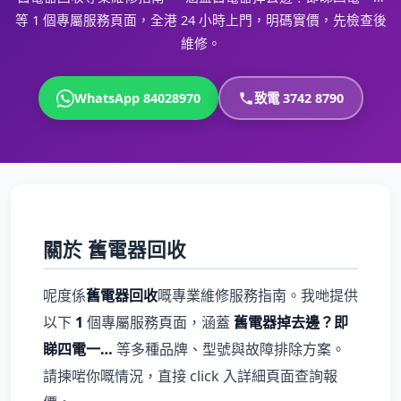
等 1 個專屬服務頁面，全港 24 小時上門，明碼實價，先檢查後
維修。
WhatsApp 84028970
致電 3742 8790
關於 舊電器回收
呢度係
舊電器回收
嘅專業維修服務指南。我哋提供
以下
1
個專屬服務頁面，涵蓋
舊電器掉去邊？即
睇四電一…
等多種品牌、型號與故障排除方案。
請揀啱你嘅情況，直接 click 入詳細頁面查詢報