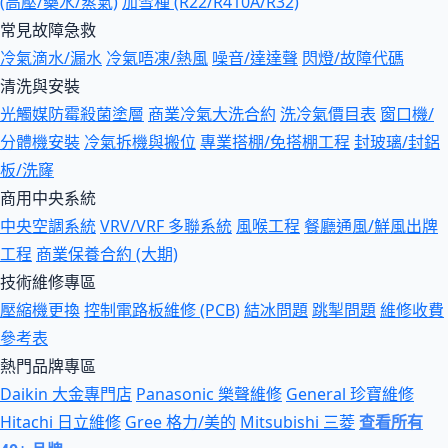
(高壓/藥水/蒸氣)
加雪種 (R22/R410A/R32)
常見故障急救
冷氣滴水/漏水
冷氣唔凍/熱風
噪音/達達聲
閃燈/故障代碼
清洗與安裝
光觸媒防霉殺菌塗層
商業冷氣大洗合約
洗冷氣價目表
窗口機/
分體機安裝
冷氣拆機與搬位
專業搭棚/免搭棚工程
封玻璃/封鋁
板/洗窿
商用中央系統
中央空調系統
VRV/VRF 多聯系統
風喉工程
餐廳通風/鮮風出牌
工程
商業保養合約 (大期)
技術維修專區
壓縮機更換
控制電路板維修 (PCB)
結冰問題
跳掣問題
維修收費
參考表
熱門品牌專區
Daikin 大金專門店
Panasonic 樂聲維修
General 珍寶維修
Hitachi 日立維修
Gree 格力/美的
Mitsubishi 三菱
查看所有