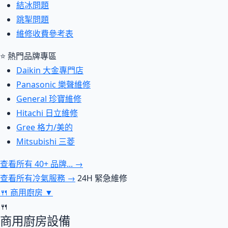
結冰問題
跳掣問題
維修收費參考表
⭐ 熱門品牌專區
Daikin 大金專門店
Panasonic 樂聲維修
General 珍寶維修
Hitachi 日立維修
Gree 格力/美的
Mitsubishi 三菱
查看所有 40+ 品牌... →
查看所有冷氣服務 →
24H 緊急維修
🍴
商用廚房
▼
🍴
商用廚房設備