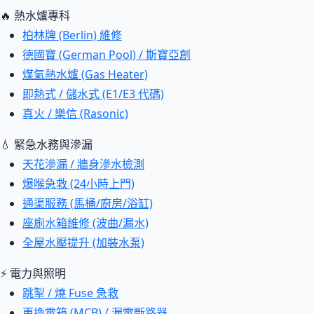
🔥 熱水爐專科
柏林牌 (Berlin) 維修
德國寶 (German Pool) / 斯寶亞創
煤氣熱水爐 (Gas Heater)
即熱式 / 儲水式 (E1/E3 代碼)
真火 / 樂信 (Rasonic)
💧 緊急水務與滲漏
天花滲漏 / 牆身滲水檢測
爆喉急救 (24小時上門)
通渠服務 (馬桶/廚房/浴缸)
座廁水箱維修 (波曲/漏水)
全屋水壓提升 (加裝水泵)
⚡ 電力與照明
跳掣 / 燒 Fuse 急救
更換電箱 (MCB) / 漏電斷路器