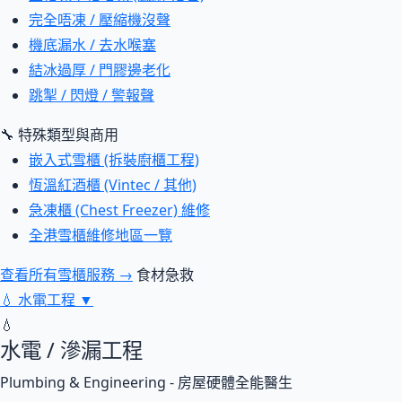
完全唔凍 / 壓縮機沒聲
機底漏水 / 去水喉塞
結冰過厚 / 門膠邊老化
跳掣 / 閃燈 / 警報聲
🔧 特殊類型與商用
嵌入式雪櫃 (拆裝廚櫃工程)
恆溫紅酒櫃 (Vintec / 其他)
急凍櫃 (Chest Freezer) 維修
全港雪櫃維修地區一覽
查看所有雪櫃服務 →
食材急救
💧
水電工程
▼
💧
水電 / 滲漏工程
Plumbing & Engineering - 房屋硬體全能醫生