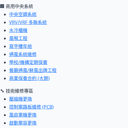
🏢 商用中央系統
中央空調系統
VRV/VRF 多聯系統
水冷櫃機
風喉工程
寫字樓年檢
通風系統維修
學校/機構定期保養
餐廳通風/鮮風出牌工程
商業保養合約 (大期)
🔧 技術維修專區
壓縮機更換
控制電路板維修 (PCB)
風扇電機更換
啟動電容更換