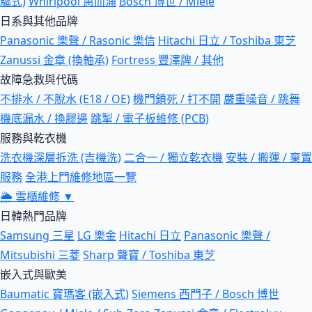
驅式)
Whirlpool 惠而浦
Bosch 博世 / Miele
日系與其他品牌
Panasonic 樂聲 / Rasonic 樂信
Hitachi 日立 / Toshiba 東芝
Zanussi 金章 (換軸承)
Fortress 豐澤牌 / 其他
故障急救與代碼
不排水 / 不脫水 (E18 / OE)
機門鎖死 / 打不開
嚴重噪音 / 跳舞
機底漏水 / 換膠邊
跳掣 / 電子板維修 (PCB)
服務與乾衣機
洗衣機深層拆洗 (吉機洗)
二合一 / 獨立乾衣機
安裝 / 搬運 / 棄置
服務
全港上門維修地區一覽
🌦
雪櫃維修
▼
日韓熱門品牌
Samsung 三星
LG 樂金
Hitachi 日立
Panasonic 樂聲 /
Mitsubishi 三菱
Sharp 聲寶 / Toshiba 東芝
嵌入式與歐美
Baumatic 寶瑪客 (嵌入式)
Siemens 西門子 / Bosch 博世