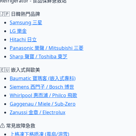
Refrigerator - 食品保鮮急救站
🇯🇵 日韓熱門品牌
Samsung 三星
LG 樂金
Hitachi 日立
Panasonic 樂聲 / Mitsubishi 三菱
Sharp 聲寶 / Toshiba 東芝
🇪🇺 嵌入式與歐美
Baumatic 寶瑪客 (嵌入式專科)
Siemens 西門子 / Bosch 博世
Whirlpool 惠而浦 / Philco 飛歌
Gaggenau / Miele / Sub-Zero
Zanussi 金章 / Electrolux
⚠ 常見故障急救
上格凍下格唔凍 (風扇/溶雪)