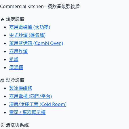
Commercial Kitchen - 餐飲業最強後盾
🔥 熱廚設備
商用電磁爐 (大功率)
中式炒爐 (鑊氣爐)
萬用蒸烤箱 (Combi Oven)
商用炸爐
扒爐
保溫櫃
🧊 製冷設備
製冰機維修
商用雪櫃 (四門/平台)
凍房/冷庫工程 (Cold Room)
壽司 / 蛋糕展示櫃
🚿 清洗與系統