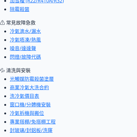
加雪種 (R22/R410A/R32)
除霉殺菌
⚠ 常見故障急救
冷氣滴水/漏水
冷氣唔凍/熱風
噪音/達達聲
閃燈/故障代碼
💦 清洗與安裝
光觸媒防霉殺菌塗層
商業冷氣大洗合約
洗冷氣價目表
窗口機/分體機安裝
冷氣拆機與搬位
專業搭棚/免搭棚工程
封玻璃/封鋁板/洗窿