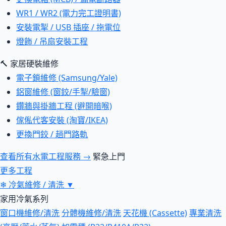
WR1 / WR2 (電力完工證明書)
安裝電掣 / USB 插座 / 拖電位
燈飾 / 吊扇安裝工程
🔨 家居硬裝維修
電子鎖維修 (Samsung/Yale)
鋁窗維修 (窗鉸/手掣/驗窗)
鑽牆與掛牆工程 (避開暗喉)
傢俬代客安裝 (淘寶/IKEA)
更換門鉸 / 趟門路軌
查看所有水電工程服務 →
緊急上門
更多工程
❄
冷氣維修 / 清洗
▼
家用冷氣系列
窗口機維修/清洗
分體機維修/清洗
天花機 (Cassette)
專業清洗