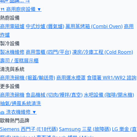
40+ 品牌... →
🍴
商用廚房設備
▼
熱廚設備
商用電磁爐
中式炒爐 (鑊氣爐)
萬用蒸烤箱 (Combi Oven)
商用
炸爐
製冷設備
製冰機維修
商用雪櫃 (四門/平台)
凍房/冷庫工程 (Cold Room)
壽司 / 蛋糕展示櫃
清洗與系統
商用洗碗機 (揭蓋/輸送帶)
商用運水煙罩
食環署 WR1/WR2 諮詢
更多設備
商用洗碗機
食品機械 (切肉/攪拌/真空)
水吧設備 (咖啡/開水機)
抽氣/通風系統清洗
🧺
洗衣機維修
▼
歐韓熱門品牌
Siemens 西門子 (E18代碼)
Samsung 三星 (故障碼)
LG 樂金 (直