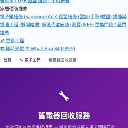
裝電掣 / USB 插座
燈飾 / 吊扇安裝
家居硬裝維修
電子鎖維修 (Samsung/Yale)
鋁窗維修 (窗鉸/手掣/驗窗)
鑽牆與
掛牆工程 (避開暗喉)
傢俬代客安裝 (淘寶/IKEA)
更換門鉸 / 趟門
路軌
🔎 更多工程
☎ 即時來電
💬 WhatsApp 84028970
首頁
›
🔧 更多工程
›
舊電器回收服務
🔧
舊電器回收服務
舊電器回收專業維修指南 — 涵蓋舊電器掉去邊？即睇四電一…