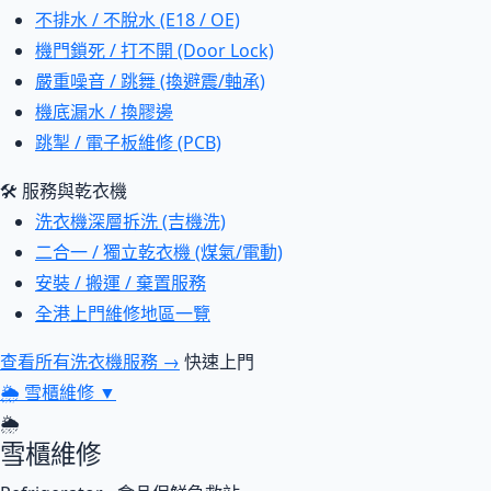
不排水 / 不脫水 (E18 / OE)
機門鎖死 / 打不開 (Door Lock)
嚴重噪音 / 跳舞 (換避震/軸承)
機底漏水 / 換膠邊
跳掣 / 電子板維修 (PCB)
🛠 服務與乾衣機
洗衣機深層拆洗 (吉機洗)
二合一 / 獨立乾衣機 (煤氣/電動)
安裝 / 搬運 / 棄置服務
全港上門維修地區一覽
查看所有洗衣機服務 →
快速上門
🌦
雪櫃維修
▼
🌦
雪櫃維修