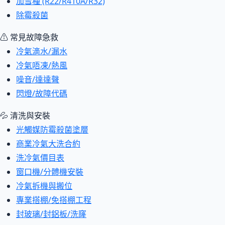
加雪種 (R22/R410A/R32)
除霉殺菌
⚠ 常見故障急救
冷氣滴水/漏水
冷氣唔凍/熱風
噪音/達達聲
閃燈/故障代碼
💦 清洗與安裝
光觸媒防霉殺菌塗層
商業冷氣大洗合約
洗冷氣價目表
窗口機/分體機安裝
冷氣拆機與搬位
專業搭棚/免搭棚工程
封玻璃/封鋁板/洗窿