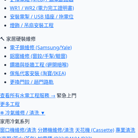
WR1 / WR2 (電力完工證明書)
安裝電掣 / USB 插座 / 拖電位
燈飾 / 吊扇安裝工程
🔨 家居硬裝維修
電子鎖維修 (Samsung/Yale)
鋁窗維修 (窗鉸/手掣/驗窗)
鑽牆與掛牆工程 (避開暗喉)
傢俬代客安裝 (淘寶/IKEA)
更換門鉸 / 趟門路軌
查看所有水電工程服務 →
緊急上門
更多工程
❄
冷氣維修 / 清洗
▼
家用冷氣系列
窗口機維修/清洗
分體機維修/清洗
天花機 (Cassette)
專業清洗