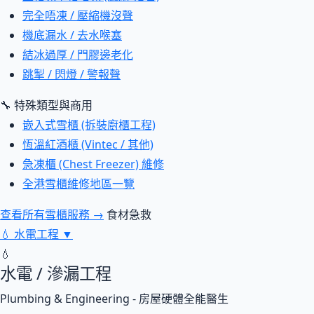
完全唔凍 / 壓縮機沒聲
機底漏水 / 去水喉塞
結冰過厚 / 門膠邊老化
跳掣 / 閃燈 / 警報聲
🔧 特殊類型與商用
嵌入式雪櫃 (拆裝廚櫃工程)
恆溫紅酒櫃 (Vintec / 其他)
急凍櫃 (Chest Freezer) 維修
全港雪櫃維修地區一覽
查看所有雪櫃服務 →
食材急救
💧
水電工程
▼
💧
水電 / 滲漏工程
Plumbing & Engineering - 房屋硬體全能醫生