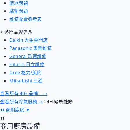
結冰問題
跳掣問題
維修收費參考表
⭐ 熱門品牌專區
Daikin 大金專門店
Panasonic 樂聲維修
General 珍寶維修
Hitachi 日立維修
Gree 格力/美的
Mitsubishi 三菱
查看所有 40+ 品牌... →
查看所有冷氣服務 →
24H 緊急維修
🍴
商用廚房
▼
🍴
商用廚房設備