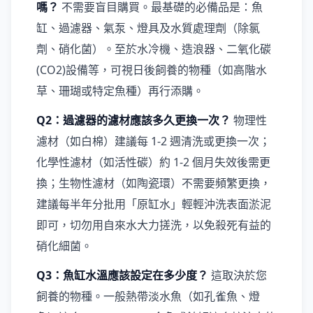
嗎？
不需要盲目購買。最基礎的必備品是：魚
缸、過濾器、氣泵、燈具及水質處理劑（除氯
劑、硝化菌）。至於水冷機、造浪器、二氧化碳
(CO2)設備等，可視日後飼養的物種（如高階水
草、珊瑚或特定魚種）再行添購。
Q2：過濾器的濾材應該多久更換一次？
物理性
濾材（如白棉）建議每 1-2 週清洗或更換一次；
化學性濾材（如活性碳）約 1-2 個月失效後需更
換；生物性濾材（如陶瓷環）不需要頻繁更換，
建議每半年分批用「原缸水」輕輕沖洗表面淤泥
即可，切勿用自來水大力搓洗，以免殺死有益的
硝化細菌。
Q3：魚缸水溫應該設定在多少度？
這取決於您
飼養的物種。一般熱帶淡水魚（如孔雀魚、燈