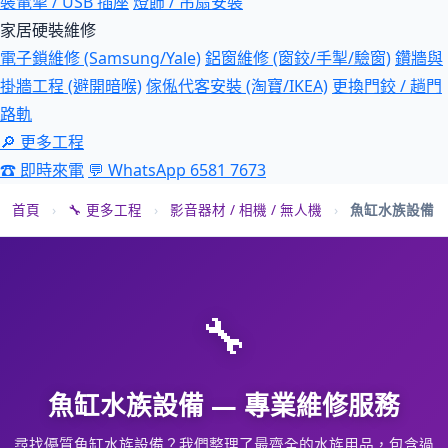
裝電掣 / USB 插座
燈飾 / 吊扇安裝
家居硬裝維修
電子鎖維修 (Samsung/Yale)
鋁窗維修 (窗鉸/手掣/驗窗)
鑽牆與
掛牆工程 (避開暗喉)
傢俬代客安裝 (淘寶/IKEA)
更換門鉸 / 趟門
路軌
🔎 更多工程
☎ 即時來電
💬 WhatsApp 6581 7673
首頁
›
🔧 更多工程
›
影音器材 / 相機 / 無人機
›
魚缸水族設備
🔧
魚缸水族設備 — 專業維修服務
尋找優質魚缸水族設備？我們整理了最齊全的水族用品，包含過