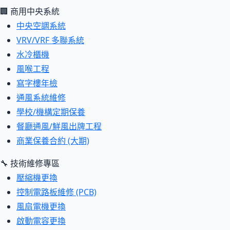
🏢 商用中央系統
中央空調系統
VRV/VRF 多聯系統
水冷櫃機
風喉工程
寫字樓年檢
通風系統維修
學校/機構定期保養
餐廳通風/鮮風出牌工程
商業保養合約 (大期)
🔧 技術維修專區
壓縮機更換
控制電路板維修 (PCB)
風扇電機更換
啟動電容更換