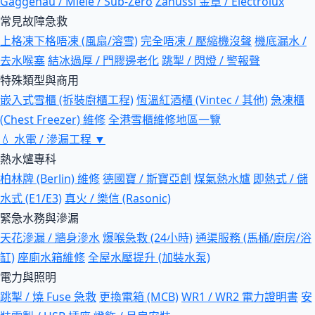
Gaggenau / Miele / Sub-Zero
Zanussi 金章 / Electrolux
常見故障急救
上格凍下格唔凍 (風扇/溶雪)
完全唔凍 / 壓縮機沒聲
機底漏水 /
去水喉塞
結冰過厚 / 門膠邊老化
跳掣 / 閃燈 / 警報聲
特殊類型與商用
嵌入式雪櫃 (拆裝廚櫃工程)
恆溫紅酒櫃 (Vintec / 其他)
急凍櫃
(Chest Freezer) 維修
全港雪櫃維修地區一覽
💧
水電 / 滲漏工程
▼
熱水爐專科
柏林牌 (Berlin) 維修
德國寶 / 斯寶亞創
煤氣熱水爐
即熱式 / 儲
水式 (E1/E3)
真火 / 樂信 (Rasonic)
緊急水務與滲漏
天花滲漏 / 牆身滲水
爆喉急救 (24小時)
通渠服務 (馬桶/廚房/浴
缸)
座廁水箱維修
全屋水壓提升 (加裝水泵)
電力與照明
跳掣 / 燒 Fuse 急救
更換電箱 (MCB)
WR1 / WR2 電力證明書
安