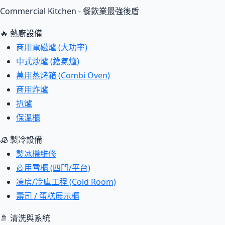
Commercial Kitchen - 餐飲業最強後盾
🔥 熱廚設備
商用電磁爐 (大功率)
中式炒爐 (鑊氣爐)
萬用蒸烤箱 (Combi Oven)
商用炸爐
扒爐
保溫櫃
🧊 製冷設備
製冰機維修
商用雪櫃 (四門/平台)
凍房/冷庫工程 (Cold Room)
壽司 / 蛋糕展示櫃
🚿 清洗與系統