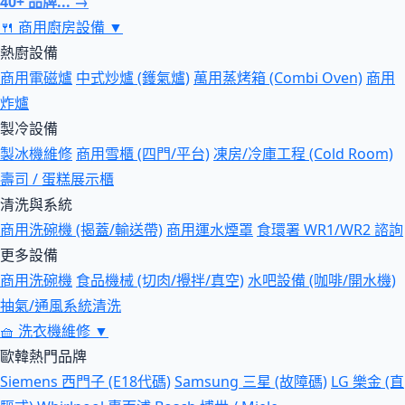
40+ 品牌... →
🍴
商用廚房設備
▼
熱廚設備
商用電磁爐
中式炒爐 (鑊氣爐)
萬用蒸烤箱 (Combi Oven)
商用
炸爐
製冷設備
製冰機維修
商用雪櫃 (四門/平台)
凍房/冷庫工程 (Cold Room)
壽司 / 蛋糕展示櫃
清洗與系統
商用洗碗機 (揭蓋/輸送帶)
商用運水煙罩
食環署 WR1/WR2 諮詢
更多設備
商用洗碗機
食品機械 (切肉/攪拌/真空)
水吧設備 (咖啡/開水機)
抽氣/通風系統清洗
🧺
洗衣機維修
▼
歐韓熱門品牌
Siemens 西門子 (E18代碼)
Samsung 三星 (故障碼)
LG 樂金 (直