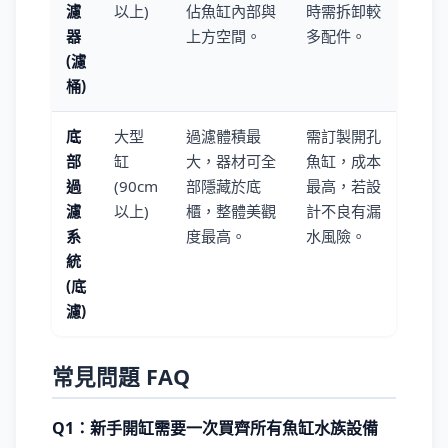
濾
以上)
佔魚缸內部與
時需拆卸較
器
上方空間。
多配件。
(濾
桶)
底
大型
過濾體積最
需訂製開孔
部
缸
大，器材可全
魚缸，成本
過
(90cm
部隱藏於底
最高，若設
濾
以上)
櫃，整體美觀
計不良有漏
系
度最高。
水風險。
統
(底
濾)
常見問題 FAQ
Q1：新手開缸需要一次買齊所有魚缸水族設備