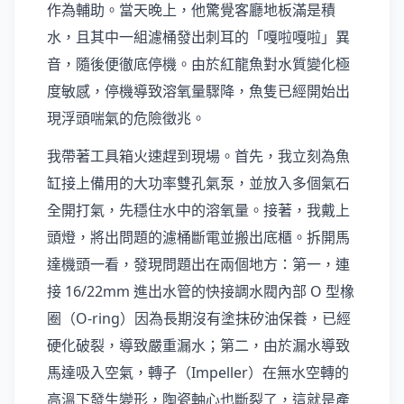
作為輔助。當天晚上，他驚覺客廳地板滿是積
水，且其中一組濾桶發出刺耳的「嘎啦嘎啦」異
音，隨後便徹底停機。由於紅龍魚對水質變化極
度敏感，停機導致溶氧量驟降，魚隻已經開始出
現浮頭喘氣的危險徵兆。
我帶著工具箱火速趕到現場。首先，我立刻為魚
缸接上備用的大功率雙孔氣泵，並放入多個氣石
全開打氣，先穩住水中的溶氧量。接著，我戴上
頭燈，將出問題的濾桶斷電並搬出底櫃。拆開馬
達機頭一看，發現問題出在兩個地方：第一，連
接 16/22mm 進出水管的快接調水閥內部 O 型橡
圈（O-ring）因為長期沒有塗抹矽油保養，已經
硬化破裂，導致嚴重漏水；第二，由於漏水導致
馬達吸入空氣，轉子（Impeller）在無水空轉的
高溫下發生變形，陶瓷軸心也斷裂了，這就是產