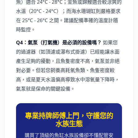
魚）適合 24°C - 28°C；金魚或錦鯉適合較涼爽的
水溫（20°C - 24°C）；而海水珊瑚缸則嚴格要求
在 25°C - 26°C 之間。建議配備準確的溫度計隨
時監控。
Q4：氣泵（打氣機）是必須的設備嗎？
如果您
的過濾器（如頂濾或瀑布式掛濾）已經能讓水面
產生足夠的擾動，且魚隻密度不高，氣泵並非絕
對必要。但若您飼養高耗氧魚類、魚隻密度較
高，或是夏天水溫偏高導致水中溶氧量下降時，
氣泵就是保命的關鍵設備。
專業持牌師傅上門，守護您的
水族生態
購買了頂級的魚缸水族設備卻不懂配管安