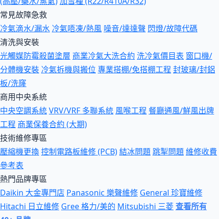
(高壓/藥水/蒸氣)
加雪種 (R22/R410A/R32)
常見故障急救
冷氣滴水/漏水
冷氣唔凍/熱風
噪音/達達聲
閃燈/故障代碼
清洗與安裝
光觸媒防霉殺菌塗層
商業冷氣大洗合約
洗冷氣價目表
窗口機/
分體機安裝
冷氣拆機與搬位
專業搭棚/免搭棚工程
封玻璃/封鋁
板/洗窿
商用中央系統
中央空調系統
VRV/VRF 多聯系統
風喉工程
餐廳通風/鮮風出牌
工程
商業保養合約 (大期)
技術維修專區
壓縮機更換
控制電路板維修 (PCB)
結冰問題
跳掣問題
維修收費
參考表
熱門品牌專區
Daikin 大金專門店
Panasonic 樂聲維修
General 珍寶維修
Hitachi 日立維修
Gree 格力/美的
Mitsubishi 三菱
查看所有