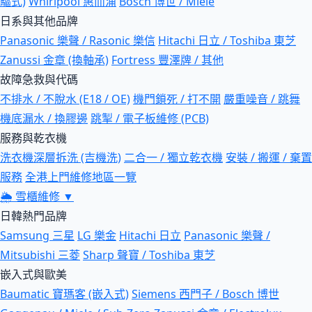
驅式)
Whirlpool 惠而浦
Bosch 博世 / Miele
日系與其他品牌
Panasonic 樂聲 / Rasonic 樂信
Hitachi 日立 / Toshiba 東芝
Zanussi 金章 (換軸承)
Fortress 豐澤牌 / 其他
故障急救與代碼
不排水 / 不脫水 (E18 / OE)
機門鎖死 / 打不開
嚴重噪音 / 跳舞
機底漏水 / 換膠邊
跳掣 / 電子板維修 (PCB)
服務與乾衣機
洗衣機深層拆洗 (吉機洗)
二合一 / 獨立乾衣機
安裝 / 搬運 / 棄置
服務
全港上門維修地區一覽
🌦
雪櫃維修
▼
日韓熱門品牌
Samsung 三星
LG 樂金
Hitachi 日立
Panasonic 樂聲 /
Mitsubishi 三菱
Sharp 聲寶 / Toshiba 東芝
嵌入式與歐美
Baumatic 寶瑪客 (嵌入式)
Siemens 西門子 / Bosch 博世