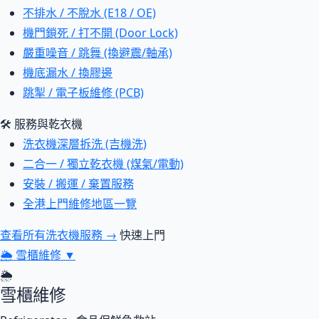
不排水 / 不脫水 (E18 / OE)
機門鎖死 / 打不開 (Door Lock)
嚴重噪音 / 跳舞 (換避震/軸承)
機底漏水 / 換膠邊
跳掣 / 電子板維修 (PCB)
🛠 服務與乾衣機
洗衣機深層拆洗 (吉機洗)
二合一 / 獨立乾衣機 (煤氣/電動)
安裝 / 搬運 / 棄置服務
全港上門維修地區一覽
查看所有洗衣機服務 →
快速上門
🌦
雪櫃維修
▼
🌦
雪櫃維修