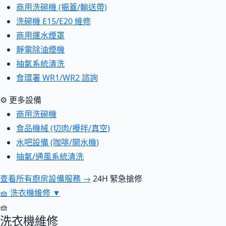
商用洗碗機 (揭蓋/輸送帶)
洗碗機 E15/E20 維修
商用運水煙罩
靜電除油煙機
抽氣系統清洗
食環署 WR1/WR2 諮詢
⚙ 更多設備
商用洗碗機
食品機械 (切肉/攪拌/真空)
水吧設備 (咖啡/開水機)
抽氣/通風系統清洗
查看所有廚房設備服務 →
24H 緊急搶修
🧺
洗衣機維修
▼
🧺
洗衣機維修