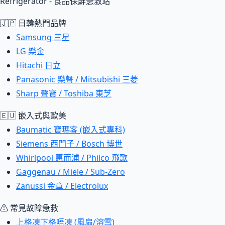
Refrigerator - 食品保鮮急救站
🇯🇵 日韓熱門品牌
Samsung 三星
LG 樂金
Hitachi 日立
Panasonic 樂聲 / Mitsubishi 三菱
Sharp 聲寶 / Toshiba 東芝
🇪🇺 嵌入式與歐美
Baumatic 寶瑪客 (嵌入式專科)
Siemens 西門子 / Bosch 博世
Whirlpool 惠而浦 / Philco 飛歌
Gaggenau / Miele / Sub-Zero
Zanussi 金章 / Electrolux
⚠ 常見故障急救
上格凍下格唔凍 (風扇/溶雪)