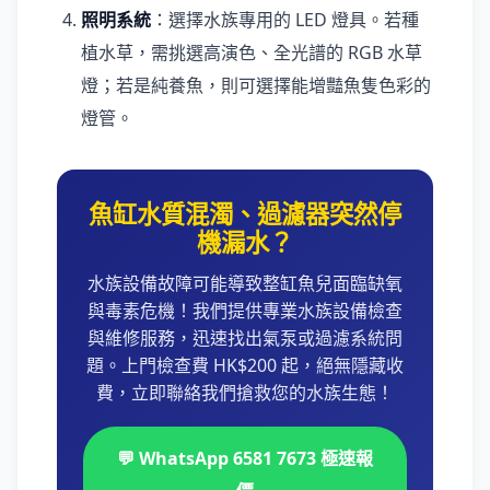
照明系統
：選擇水族專用的 LED 燈具。若種
植水草，需挑選高演色、全光譜的 RGB 水草
燈；若是純養魚，則可選擇能增豔魚隻色彩的
燈管。
魚缸水質混濁、過濾器突然停
機漏水？
水族設備故障可能導致整缸魚兒面臨缺氧
與毒素危機！我們提供專業水族設備檢查
與維修服務，迅速找出氣泵或過濾系統問
題。上門檢查費 HK$200 起，絕無隱藏收
費，立即聯絡我們搶救您的水族生態！
💬 WhatsApp 6581 7673 極速報