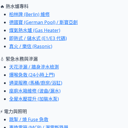
🔥 熱水爐專科
柏林牌 (Berlin) 維修
德國寶 (German Pool) / 斯寶亞創
煤氣熱水爐 (Gas Heater)
即熱式 / 儲水式 (E1/E3 代碼)
真火 / 樂信 (Rasonic)
💧 緊急水務與滲漏
天花滲漏 / 牆身滲水檢測
爆喉急救 (24小時上門)
通渠服務 (馬桶/廚房/浴缸)
座廁水箱維修 (波曲/漏水)
全屋水壓提升 (加裝水泵)
⚡ 電力與照明
跳掣 / 燒 Fuse 急救
更換電箱 (MCB) / 漏電斷路器