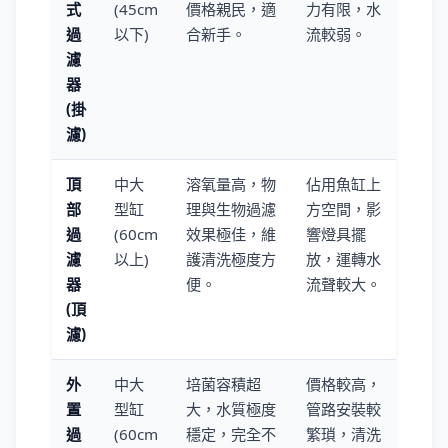
式
(45cm
價格親民，適
力有限，水
過
以下)
合新手。
流較弱。
濾
器
(掛
濾)
頂
中大
溶氧量高，物
佔用魚缸上
部
型缸
理與生物過濾
方空間，影
過
(60cm
效果極佳，維
響燈具擺
濾
以上)
護清洗極度方
放，運轉水
器
便。
流聲較大。
(頂
濾)
外
中大
培菌容積超
價格較高，
置
型缸
大，水質極度
管路安裝較
過
(60cm
穩定，完全不
繁瑣，清洗