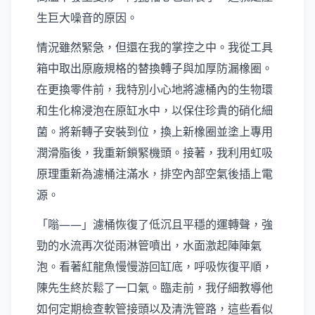
生巨大噪音的原因。
情況雖然緊急，但還在我的掌控之中。我從工具
箱中取出原廠規格的替換轉子與加厚防漏橡圈。
在更換零件前，我特別小心地將濾桶內的生物環
和生化棉浸泡在原缸水中，以保住珍貴的硝化細
菌。將新轉子安裝到位，換上新橡圈並塗上專用
潤滑脂後，我重新鎖緊機頭。接著，我利用虹吸
原理重新為濾桶注滿水，排空內部空氣後插上電
源。
「嗡——」濾桶恢復了低沉且平穩的運轉聲，強
勁的水流再次從雨淋管噴出，水面激起陣陣氣
泡。看著紅龍魚慢慢游回缸底，呼吸恢復平順，
陳先生終於鬆了一口氣。臨走前，我仔細教導他
如何定期檢查軟管接頭以及清洗管路，這些看似