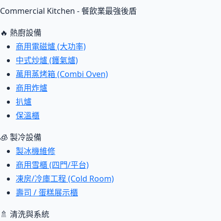
Commercial Kitchen - 餐飲業最強後盾
🔥 熱廚設備
商用電磁爐 (大功率)
中式炒爐 (鑊氣爐)
萬用蒸烤箱 (Combi Oven)
商用炸爐
扒爐
保溫櫃
🧊 製冷設備
製冰機維修
商用雪櫃 (四門/平台)
凍房/冷庫工程 (Cold Room)
壽司 / 蛋糕展示櫃
🚿 清洗與系統