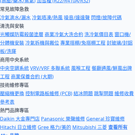
(高壓/藥水/蒸氣)
加雪種 (R22/R410A/R32)
常見故障急救
冷氣滴水/漏水
冷氣唔凍/熱風
噪音/達達聲
閃燈/故障代碼
清洗與安裝
光觸媒防霉殺菌塗層
商業冷氣大洗合約
洗冷氣價目表
窗口機/
分體機安裝
冷氣拆機與搬位
專業搭棚/免搭棚工程
封玻璃/封鋁
板/洗窿
商用中央系統
中央空調系統
VRV/VRF 多聯系統
風喉工程
餐廳通風/鮮風出牌
工程
商業保養合約 (大期)
技術維修專區
壓縮機更換
控制電路板維修 (PCB)
結冰問題
跳掣問題
維修收費
參考表
熱門品牌專區
Daikin 大金專門店
Panasonic 樂聲維修
General 珍寶維修
Hitachi 日立維修
Gree 格力/美的
Mitsubishi 三菱
查看所有