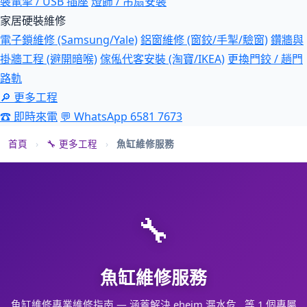
裝電掣 / USB 插座
燈飾 / 吊扇安裝
家居硬裝維修
電子鎖維修 (Samsung/Yale)
鋁窗維修 (窗鉸/手掣/驗窗)
鑽牆與
掛牆工程 (避開暗喉)
傢俬代客安裝 (淘寶/IKEA)
更換門鉸 / 趟門
路軌
🔎 更多工程
☎ 即時來電
💬 WhatsApp 6581 7673
首頁
›
🔧 更多工程
›
魚缸維修服務
🔧
魚缸維修服務
魚缸維修專業維修指南 — 涵蓋解決 eheim 漏水危…等 1 個專屬