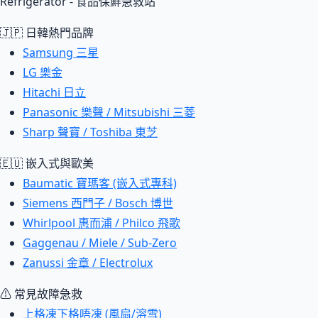
Refrigerator - 食品保鮮急救站
🇯🇵 日韓熱門品牌
Samsung 三星
LG 樂金
Hitachi 日立
Panasonic 樂聲 / Mitsubishi 三菱
Sharp 聲寶 / Toshiba 東芝
🇪🇺 嵌入式與歐美
Baumatic 寶瑪客 (嵌入式專科)
Siemens 西門子 / Bosch 博世
Whirlpool 惠而浦 / Philco 飛歌
Gaggenau / Miele / Sub-Zero
Zanussi 金章 / Electrolux
⚠ 常見故障急救
上格凍下格唔凍 (風扇/溶雪)