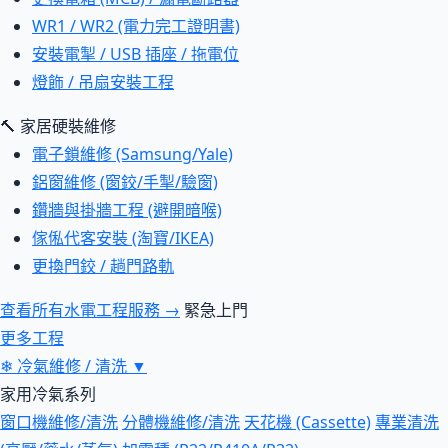
WR1 / WR2 (電力完工證明書)
安裝電掣 / USB 插座 / 拖電位
燈飾 / 吊扇安裝工程
🔨 家居硬裝維修
電子鎖維修 (Samsung/Yale)
鋁窗維修 (窗鉸/手掣/驗窗)
鑽牆與掛牆工程 (避開暗喉)
傢俬代客安裝 (淘寶/IKEA)
更換門鉸 / 趟門路軌
查看所有水電工程服務 →
緊急上門
更多工程
❄
冷氣維修 / 清洗
▼
家用冷氣系列
窗口機維修/清洗
分體機維修/清洗
天花機 (Cassette)
專業清洗