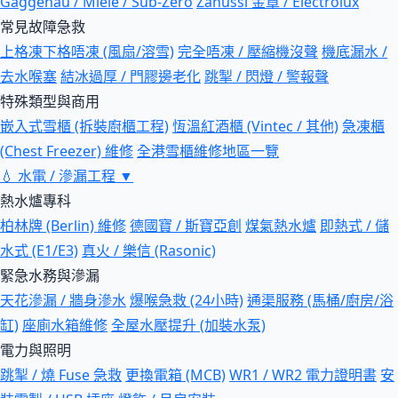
Gaggenau / Miele / Sub-Zero
Zanussi 金章 / Electrolux
常見故障急救
上格凍下格唔凍 (風扇/溶雪)
完全唔凍 / 壓縮機沒聲
機底漏水 /
去水喉塞
結冰過厚 / 門膠邊老化
跳掣 / 閃燈 / 警報聲
特殊類型與商用
嵌入式雪櫃 (拆裝廚櫃工程)
恆溫紅酒櫃 (Vintec / 其他)
急凍櫃
(Chest Freezer) 維修
全港雪櫃維修地區一覽
💧
水電 / 滲漏工程
▼
熱水爐專科
柏林牌 (Berlin) 維修
德國寶 / 斯寶亞創
煤氣熱水爐
即熱式 / 儲
水式 (E1/E3)
真火 / 樂信 (Rasonic)
緊急水務與滲漏
天花滲漏 / 牆身滲水
爆喉急救 (24小時)
通渠服務 (馬桶/廚房/浴
缸)
座廁水箱維修
全屋水壓提升 (加裝水泵)
電力與照明
跳掣 / 燒 Fuse 急救
更換電箱 (MCB)
WR1 / WR2 電力證明書
安