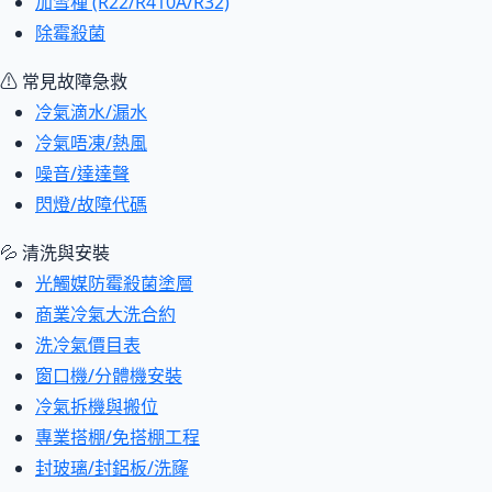
加雪種 (R22/R410A/R32)
除霉殺菌
⚠ 常見故障急救
冷氣滴水/漏水
冷氣唔凍/熱風
噪音/達達聲
閃燈/故障代碼
💦 清洗與安裝
光觸媒防霉殺菌塗層
商業冷氣大洗合約
洗冷氣價目表
窗口機/分體機安裝
冷氣拆機與搬位
專業搭棚/免搭棚工程
封玻璃/封鋁板/洗窿