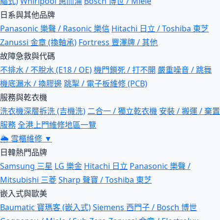
驅式)
Whirlpool 惠而浦
Bosch 博世 / Miele
日系與其他品牌
Panasonic 樂聲 / Rasonic 樂信
Hitachi 日立 / Toshiba 東芝
Zanussi 金章 (換軸承)
Fortress 豐澤牌 / 其他
故障急救與代碼
不排水 / 不脫水 (E18 / OE)
機門鎖死 / 打不開
嚴重噪音 / 跳舞
機底漏水 / 換膠邊
跳掣 / 電子板維修 (PCB)
服務與乾衣機
洗衣機深層拆洗 (吉機洗)
二合一 / 獨立乾衣機
安裝 / 搬運 / 棄置
服務
全港上門維修地區一覽
🌦
雪櫃維修
▼
日韓熱門品牌
Samsung 三星
LG 樂金
Hitachi 日立
Panasonic 樂聲 /
Mitsubishi 三菱
Sharp 聲寶 / Toshiba 東芝
嵌入式與歐美
Baumatic 寶瑪客 (嵌入式)
Siemens 西門子 / Bosch 博世