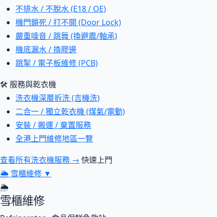
不排水 / 不脫水 (E18 / OE)
機門鎖死 / 打不開 (Door Lock)
嚴重噪音 / 跳舞 (換避震/軸承)
機底漏水 / 換膠邊
跳掣 / 電子板維修 (PCB)
🛠 服務與乾衣機
洗衣機深層拆洗 (吉機洗)
二合一 / 獨立乾衣機 (煤氣/電動)
安裝 / 搬運 / 棄置服務
全港上門維修地區一覽
查看所有洗衣機服務 →
快速上門
🌦
雪櫃維修
▼
🌦
雪櫃維修