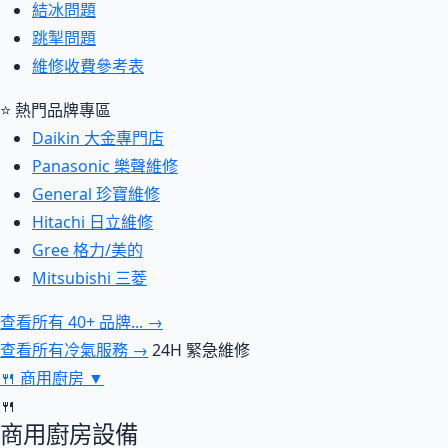
結冰問題
跳掣問題
維修收費參考表
⭐ 熱門品牌專區
Daikin 大金專門店
Panasonic 樂聲維修
General 珍寶維修
Hitachi 日立維修
Gree 格力/美的
Mitsubishi 三菱
查看所有 40+ 品牌... →
查看所有冷氣服務 →
24H 緊急維修
🍴
商用廚房
▼
🍴
商用廚房設備