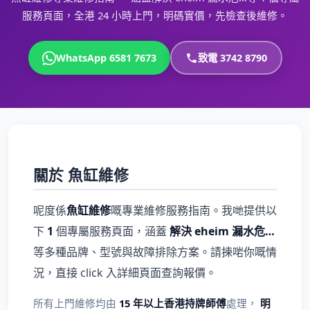
服務頁面，全港 24 小時上門，明碼實價，先檢查後維修。
WhatsApp 6581 7673
致電 3742 8790
關於 魚缸維修
呢度係
魚缸維修
嘅專業維修服務指南。我哋提供以
下
1
個專屬服務頁面，涵蓋
解決 eheim 漏水危…
等多種品牌、型號與故障排除方案。請揀啱你嘅情
況，直接 click 入詳細頁面查詢報價。
所有上門維修均由
15 年以上香港持牌師傅
處理，
明