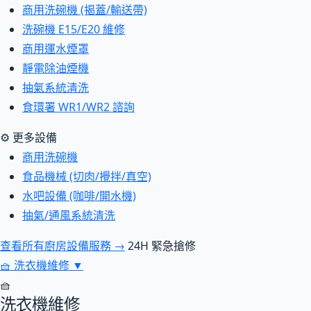
商用洗碗機 (揭蓋/輸送帶)
洗碗機 E15/E20 維修
商用運水煙罩
靜電除油煙機
抽氣系統清洗
食環署 WR1/WR2 諮詢
⚙ 更多設備
商用洗碗機
食品機械 (切肉/攪拌/真空)
水吧設備 (咖啡/開水機)
抽氣/通風系統清洗
查看所有廚房設備服務 →
24H 緊急搶修
🧺
洗衣機維修
▼
🧺
洗衣機維修