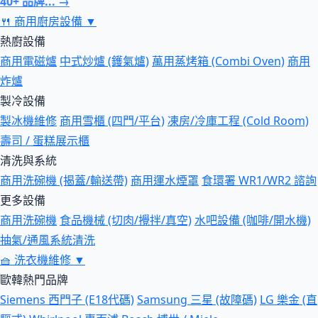
40+ 品牌... →
🍴
商用廚房設備
▼
熱廚設備
商用電磁爐
中式炒爐 (鑊氣爐)
萬用蒸烤箱 (Combi Oven)
商用
炸爐
製冷設備
製冰機維修
商用雪櫃 (四門/平台)
凍房/冷庫工程 (Cold Room)
壽司 / 蛋糕展示櫃
清洗與系統
商用洗碗機 (揭蓋/輸送帶)
商用運水煙罩
食環署 WR1/WR2 諮詢
更多設備
商用洗碗機
食品機械 (切肉/攪拌/真空)
水吧設備 (咖啡/開水機)
抽氣/通風系統清洗
🧺
洗衣機維修
▼
歐韓熱門品牌
Siemens 西門子 (E18代碼)
Samsung 三星 (故障碼)
LG 樂金 (直