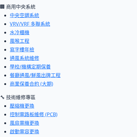
🏢 商用中央系統
中央空調系統
VRV/VRF 多聯系統
水冷櫃機
風喉工程
寫字樓年檢
通風系統維修
學校/機構定期保養
餐廳通風/鮮風出牌工程
商業保養合約 (大期)
🔧 技術維修專區
壓縮機更換
控制電路板維修 (PCB)
風扇電機更換
啟動電容更換