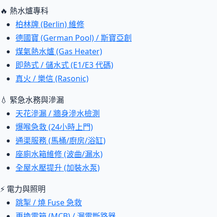
🔥 熱水爐專科
柏林牌 (Berlin) 維修
德國寶 (German Pool) / 斯寶亞創
煤氣熱水爐 (Gas Heater)
即熱式 / 儲水式 (E1/E3 代碼)
真火 / 樂信 (Rasonic)
💧 緊急水務與滲漏
天花滲漏 / 牆身滲水檢測
爆喉急救 (24小時上門)
通渠服務 (馬桶/廚房/浴缸)
座廁水箱維修 (波曲/漏水)
全屋水壓提升 (加裝水泵)
⚡ 電力與照明
跳掣 / 燒 Fuse 急救
更換電箱 (MCB) / 漏電斷路器