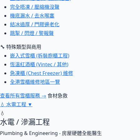
完全唔凍 / 壓縮機沒聲
機底漏水 / 去水喉塞
結冰過厚 / 門膠邊老化
跳掣 / 閃燈 / 警報聲
🔧 特殊類型與商用
嵌入式雪櫃 (拆裝廚櫃工程)
恆溫紅酒櫃 (Vintec / 其他)
急凍櫃 (Chest Freezer) 維修
全港雪櫃維修地區一覽
查看所有雪櫃服務 →
食材急救
💧
水電工程
▼
💧
水電 / 滲漏工程
Plumbing & Engineering - 房屋硬體全能醫生