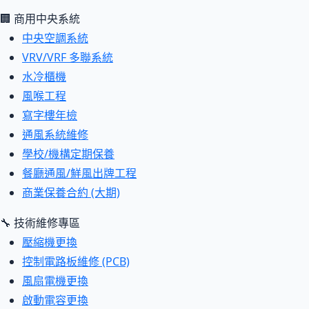
🏢 商用中央系統
中央空調系統
VRV/VRF 多聯系統
水冷櫃機
風喉工程
寫字樓年檢
通風系統維修
學校/機構定期保養
餐廳通風/鮮風出牌工程
商業保養合約 (大期)
🔧 技術維修專區
壓縮機更換
控制電路板維修 (PCB)
風扇電機更換
啟動電容更換