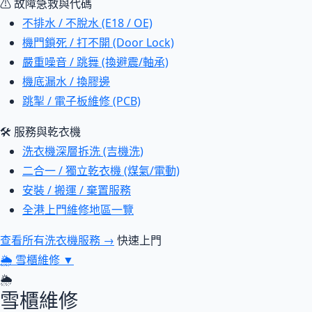
⚠ 故障急救與代碼
不排水 / 不脫水 (E18 / OE)
機門鎖死 / 打不開 (Door Lock)
嚴重噪音 / 跳舞 (換避震/軸承)
機底漏水 / 換膠邊
跳掣 / 電子板維修 (PCB)
🛠 服務與乾衣機
洗衣機深層拆洗 (吉機洗)
二合一 / 獨立乾衣機 (煤氣/電動)
安裝 / 搬運 / 棄置服務
全港上門維修地區一覽
查看所有洗衣機服務 →
快速上門
🌦
雪櫃維修
▼
🌦
雪櫃維修