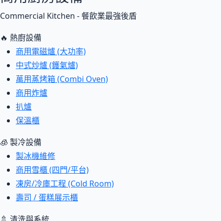
Commercial Kitchen - 餐飲業最強後盾
🔥 熱廚設備
商用電磁爐 (大功率)
中式炒爐 (鑊氣爐)
萬用蒸烤箱 (Combi Oven)
商用炸爐
扒爐
保溫櫃
🧊 製冷設備
製冰機維修
商用雪櫃 (四門/平台)
凍房/冷庫工程 (Cold Room)
壽司 / 蛋糕展示櫃
🚿 清洗與系統