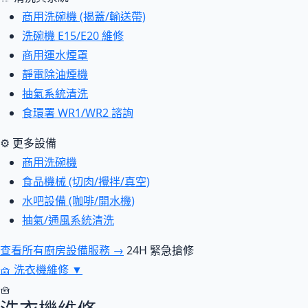
商用洗碗機 (揭蓋/輸送帶)
洗碗機 E15/E20 維修
商用運水煙罩
靜電除油煙機
抽氣系統清洗
食環署 WR1/WR2 諮詢
⚙ 更多設備
商用洗碗機
食品機械 (切肉/攪拌/真空)
水吧設備 (咖啡/開水機)
抽氣/通風系統清洗
查看所有廚房設備服務 →
24H 緊急搶修
🧺
洗衣機維修
▼
🧺