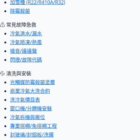
加雪種 (R22/R410A/R32)
除霉殺菌
⚠ 常見故障急救
冷氣滴水/漏水
冷氣唔凍/熱風
噪音/達達聲
閃燈/故障代碼
💦 清洗與安裝
光觸媒防霉殺菌塗層
商業冷氣大洗合約
洗冷氣價目表
窗口機/分體機安裝
冷氣拆機與搬位
專業搭棚/免搭棚工程
封玻璃/封鋁板/洗窿