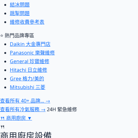
結冰問題
跳掣問題
維修收費參考表
⭐ 熱門品牌專區
Daikin 大金專門店
Panasonic 樂聲維修
General 珍寶維修
Hitachi 日立維修
Gree 格力/美的
Mitsubishi 三菱
查看所有 40+ 品牌... →
查看所有冷氣服務 →
24H 緊急維修
🍴
商用廚房
▼
🍴
商用廚房設備