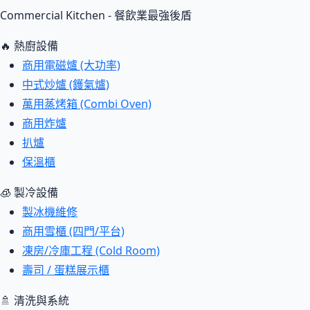
Commercial Kitchen - 餐飲業最強後盾
🔥 熱廚設備
商用電磁爐 (大功率)
中式炒爐 (鑊氣爐)
萬用蒸烤箱 (Combi Oven)
商用炸爐
扒爐
保溫櫃
🧊 製冷設備
製冰機維修
商用雪櫃 (四門/平台)
凍房/冷庫工程 (Cold Room)
壽司 / 蛋糕展示櫃
🚿 清洗與系統