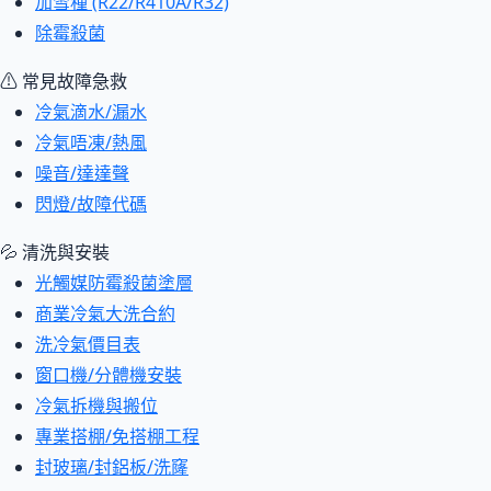
加雪種 (R22/R410A/R32)
除霉殺菌
⚠ 常見故障急救
冷氣滴水/漏水
冷氣唔凍/熱風
噪音/達達聲
閃燈/故障代碼
💦 清洗與安裝
光觸媒防霉殺菌塗層
商業冷氣大洗合約
洗冷氣價目表
窗口機/分體機安裝
冷氣拆機與搬位
專業搭棚/免搭棚工程
封玻璃/封鋁板/洗窿