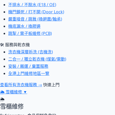
不排水 / 不脫水 (E18 / OE)
機門鎖死 / 打不開 (Door Lock)
嚴重噪音 / 跳舞 (換避震/軸承)
機底漏水 / 換膠邊
跳掣 / 電子板維修 (PCB)
🛠 服務與乾衣機
洗衣機深層拆洗 (吉機洗)
二合一 / 獨立乾衣機 (煤氣/電動)
安裝 / 搬運 / 棄置服務
全港上門維修地區一覽
查看所有洗衣機服務 →
快速上門
🌦
雪櫃維修
▼
🌦
雪櫃維修