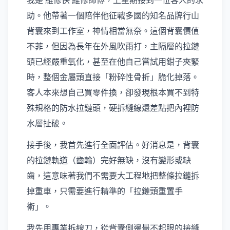
我是 維修快 維修師傅，上星期接到一位客人的求
助。他帶著一個陪伴他征戰多國的知名品牌行山
背囊來到工作室，神情相當無奈。這個背囊價值
不菲，但因為長年在外風吹雨打，主隔層的拉鏈
頭已經嚴重氧化，甚至在他自己嘗試用鉗子夾緊
時，整個金屬頭直接「粉碎性骨折」脆化掉落。
客人本來想自己買零件換，卻發現根本買不到特
殊規格的防水拉鏈頭，硬拆縫線還差點把內裡防
水層扯破。
接手後，我首先進行全面評估。好消息是，背囊
的拉鏈軌道（齒輪）完好無缺，沒有變形或缺
齒，這意味著我們不需要大工程地把整條拉鏈拆
掉重車，只需要進行精準的「拉鏈頭重置手
術」。
我先用專業拆線刀，從背囊側邊最不起眼的接縫