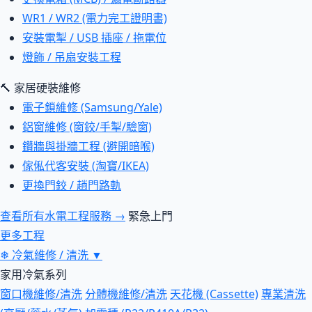
WR1 / WR2 (電力完工證明書)
安裝電掣 / USB 插座 / 拖電位
燈飾 / 吊扇安裝工程
🔨 家居硬裝維修
電子鎖維修 (Samsung/Yale)
鋁窗維修 (窗鉸/手掣/驗窗)
鑽牆與掛牆工程 (避開暗喉)
傢俬代客安裝 (淘寶/IKEA)
更換門鉸 / 趟門路軌
查看所有水電工程服務 →
緊急上門
更多工程
❄
冷氣維修 / 清洗
▼
家用冷氣系列
窗口機維修/清洗
分體機維修/清洗
天花機 (Cassette)
專業清洗