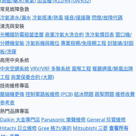
(高壓/藥水/蒸氣)
加雪種 (R22/R410A/R32)
常見故障急救
冷氣滴水/漏水
冷氣唔凍/熱風
噪音/達達聲
閃燈/故障代碼
清洗與安裝
光觸媒防霉殺菌塗層
商業冷氣大洗合約
洗冷氣價目表
窗口機/
分體機安裝
冷氣拆機與搬位
專業搭棚/免搭棚工程
封玻璃/封鋁
板/洗窿
商用中央系統
中央空調系統
VRV/VRF 多聯系統
風喉工程
餐廳通風/鮮風出牌
工程
商業保養合約 (大期)
技術維修專區
壓縮機更換
控制電路板維修 (PCB)
結冰問題
跳掣問題
維修收費
參考表
熱門品牌專區
Daikin 大金專門店
Panasonic 樂聲維修
General 珍寶維修
Hitachi 日立維修
Gree 格力/美的
Mitsubishi 三菱
查看所有