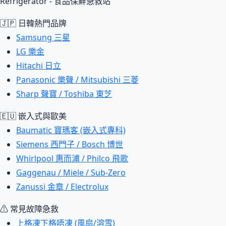
Refrigerator - 食品保鮮急救站
🇯🇵 日韓熱門品牌
Samsung 三星
LG 樂金
Hitachi 日立
Panasonic 樂聲 / Mitsubishi 三菱
Sharp 聲寶 / Toshiba 東芝
🇪🇺 嵌入式與歐美
Baumatic 寶瑪客 (嵌入式專科)
Siemens 西門子 / Bosch 博世
Whirlpool 惠而浦 / Philco 飛歌
Gaggenau / Miele / Sub-Zero
Zanussi 金章 / Electrolux
⚠ 常見故障急救
上格凍下格唔凍 (風扇/溶雪)