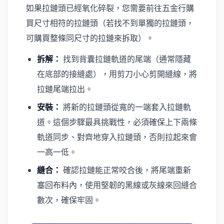
如果拉鏈頭已經氧化碎裂，您需要前往五金行購
買尺寸相符的拉鏈頭（若找不到單獨的拉鏈頭，
可購買整條同尺寸的拉鏈來拆取）。
拆解：
找到背囊拉鏈軌道的尾端（通常隱藏
在底部的接縫處），用剪刀小心剪開縫線，將
拉鏈尾端拉出。
安裝：
將新的拉鏈頭從寬的一端套入拉鏈軌
道。這個步驟最具挑戰性，必須確保上下兩條
軌道同步、對齊地穿入拉鏈頭，否則拉起來會
一高一低。
縫合：
確認拉鏈能正常咬合後，將尾端重新
塞回布料內，使用堅韌的黑線或灰線來回縫合
數次，確保牢固。