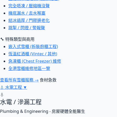
完全唔凍 / 壓縮機沒聲
機底漏水 / 去水喉塞
結冰過厚 / 門膠邊老化
跳掣 / 閃燈 / 警報聲
🔧 特殊類型與商用
嵌入式雪櫃 (拆裝廚櫃工程)
恆溫紅酒櫃 (Vintec / 其他)
急凍櫃 (Chest Freezer) 維修
全港雪櫃維修地區一覽
查看所有雪櫃服務 →
食材急救
💧
水電工程
▼
💧
水電 / 滲漏工程
Plumbing & Engineering - 房屋硬體全能醫生