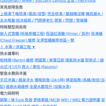
Gaggenau / Miele / Sub-Zero
Zanussi 金章 / Electrolux
常見故障急救
上格凍下格唔凍 (風扇/溶雪)
完全唔凍 / 壓縮機沒聲
機底漏水 /
去水喉塞
結冰過厚 / 門膠邊老化
跳掣 / 閃燈 / 警報聲
特殊類型與商用
嵌入式雪櫃 (拆裝廚櫃工程)
恆溫紅酒櫃 (Vintec / 其他)
急凍櫃
(Chest Freezer) 維修
全港雪櫃維修地區一覽
💧
水電 / 滲漏工程
▼
熱水爐專科
柏林牌 (Berlin) 維修
德國寶 / 斯寶亞創
煤氣熱水爐
即熱式 / 儲
水式 (E1/E3)
真火 / 樂信 (Rasonic)
緊急水務與滲漏
天花滲漏 / 牆身滲水
爆喉急救 (24小時)
通渠服務 (馬桶/廚房/浴
缸)
座廁水箱維修
全屋水壓提升 (加裝水泵)
電力與照明
跳掣 / 燒 Fuse 急救
更換電箱 (MCB)
WR1 / WR2 電力證明書
安