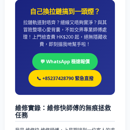
自己換拉鏈搞到一頭煙？
拉鏈軌道對唔齊？縫線又唔夠實淨？與其
冒險整壞心愛背囊，不如交畀專業師傅處
理！上門檢查費 HK$200 起，絕無隱藏收
費，即刻搵我哋幫手啦！
💬 WhatsApp 極速報價
📞 +85237428790 緊急直撥
維修實錄：維修快師傅的無痕拯救
任務