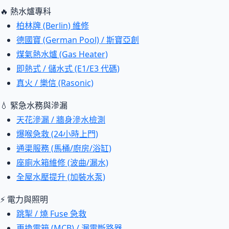
🔥 熱水爐專科
柏林牌 (Berlin) 維修
德國寶 (German Pool) / 斯寶亞創
煤氣熱水爐 (Gas Heater)
即熱式 / 儲水式 (E1/E3 代碼)
真火 / 樂信 (Rasonic)
💧 緊急水務與滲漏
天花滲漏 / 牆身滲水檢測
爆喉急救 (24小時上門)
通渠服務 (馬桶/廚房/浴缸)
座廁水箱維修 (波曲/漏水)
全屋水壓提升 (加裝水泵)
⚡ 電力與照明
跳掣 / 燒 Fuse 急救
更換電箱 (MCB) / 漏電斷路器