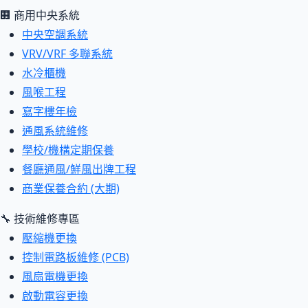
🏢 商用中央系統
中央空調系統
VRV/VRF 多聯系統
水冷櫃機
風喉工程
寫字樓年檢
通風系統維修
學校/機構定期保養
餐廳通風/鮮風出牌工程
商業保養合約 (大期)
🔧 技術維修專區
壓縮機更換
控制電路板維修 (PCB)
風扇電機更換
啟動電容更換