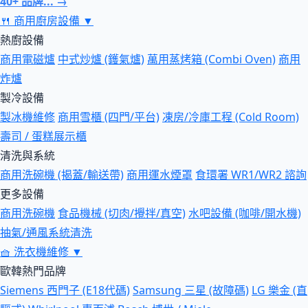
40+ 品牌... →
🍴
商用廚房設備
▼
熱廚設備
商用電磁爐
中式炒爐 (鑊氣爐)
萬用蒸烤箱 (Combi Oven)
商用
炸爐
製冷設備
製冰機維修
商用雪櫃 (四門/平台)
凍房/冷庫工程 (Cold Room)
壽司 / 蛋糕展示櫃
清洗與系統
商用洗碗機 (揭蓋/輸送帶)
商用運水煙罩
食環署 WR1/WR2 諮詢
更多設備
商用洗碗機
食品機械 (切肉/攪拌/真空)
水吧設備 (咖啡/開水機)
抽氣/通風系統清洗
🧺
洗衣機維修
▼
歐韓熱門品牌
Siemens 西門子 (E18代碼)
Samsung 三星 (故障碼)
LG 樂金 (直