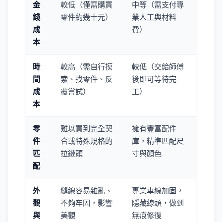
金
較低（僅需購買
中等（需支付專
錢
零件約幾十元）
業人工與材料
成
費）
本
時
較高（需自行摸
較低（交給師傅
間
索、找零件、反
後即可等待完
成
覆嘗試）
工）
本
零
難以買到完全契
擁有豐富配件
件
合或特殊規格的
庫，精準匹配尺
匹
拉鏈頭
寸與顏色
配
外
縫線容易雜亂、
專業車線加固，
觀
不夠牢固，影響
隱藏線頭，做到
與
美觀
無痕修復