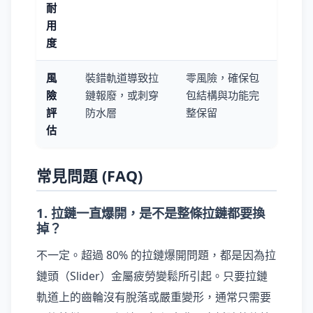
耐
用
度
風
裝錯軌道導致拉
零風險，確保包
險
鏈報廢，或刺穿
包結構與功能完
評
防水層
整保留
估
常見問題 (FAQ)
1. 拉鏈一直爆開，是不是整條拉鏈都要換
掉？
不一定。超過 80% 的拉鏈爆開問題，都是因為拉
鏈頭（Slider）金屬疲勞變鬆所引起。只要拉鏈
軌道上的齒輪沒有脫落或嚴重變形，通常只需要