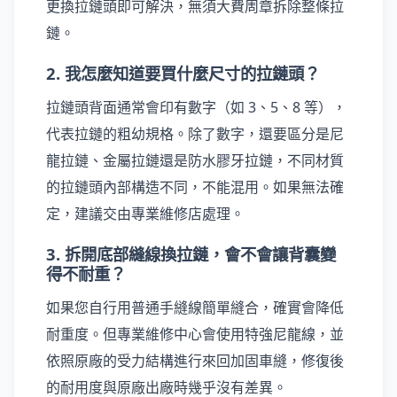
更換拉鏈頭即可解決，無須大費周章拆除整條拉
鏈。
2. 我怎麼知道要買什麼尺寸的拉鏈頭？
拉鏈頭背面通常會印有數字（如 3、5、8 等），
代表拉鏈的粗幼規格。除了數字，還要區分是尼
龍拉鏈、金屬拉鏈還是防水膠牙拉鏈，不同材質
的拉鏈頭內部構造不同，不能混用。如果無法確
定，建議交由專業維修店處理。
3. 拆開底部縫線換拉鏈，會不會讓背囊變
得不耐重？
如果您自行用普通手縫線簡單縫合，確實會降低
耐重度。但專業維修中心會使用特強尼龍線，並
依照原廠的受力結構進行來回加固車縫，修復後
的耐用度與原廠出廠時幾乎沒有差異。