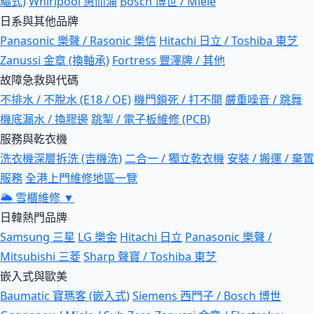
驅式)
Whirlpool 惠而浦
Bosch 博世 / Miele
日系與其他品牌
Panasonic 樂聲 / Rasonic 樂信
Hitachi 日立 / Toshiba 東芝
Zanussi 金章 (換軸承)
Fortress 豐澤牌 / 其他
故障急救與代碼
不排水 / 不脫水 (E18 / OE)
機門鎖死 / 打不開
嚴重噪音 / 跳舞
機底漏水 / 換膠邊
跳掣 / 電子板維修 (PCB)
服務與乾衣機
洗衣機深層拆洗 (吉機洗)
二合一 / 獨立乾衣機
安裝 / 搬運 / 棄置
服務
全港上門維修地區一覽
🌦
雪櫃維修
▼
日韓熱門品牌
Samsung 三星
LG 樂金
Hitachi 日立
Panasonic 樂聲 /
Mitsubishi 三菱
Sharp 聲寶 / Toshiba 東芝
嵌入式與歐美
Baumatic 寶瑪客 (嵌入式)
Siemens 西門子 / Bosch 博世