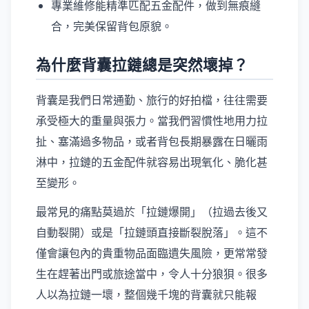
專業維修能精準匹配五金配件，做到無痕縫
合，完美保留背包原貌。
為什麼背囊拉鏈總是突然壞掉？
背囊是我們日常通勤、旅行的好拍檔，往往需要
承受極大的重量與張力。當我們習慣性地用力拉
扯、塞滿過多物品，或者背包長期暴露在日曬雨
淋中，拉鏈的五金配件就容易出現氧化、脆化甚
至變形。
最常見的痛點莫過於「拉鏈爆開」（拉過去後又
自動裂開）或是「拉鏈頭直接斷裂脫落」。這不
僅會讓包內的貴重物品面臨遺失風險，更常常發
生在趕著出門或旅途當中，令人十分狼狽。很多
人以為拉鏈一壞，整個幾千塊的背囊就只能報