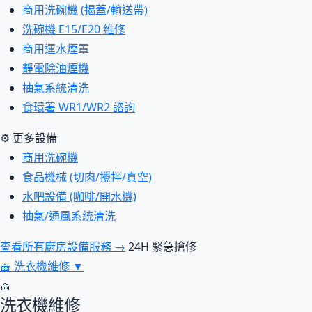
商用洗碗機 (揭蓋/輸送帶)
洗碗機 E15/E20 維修
商用運水煙罩
靜電除油煙機
抽氣系統清洗
食環署 WR1/WR2 諮詢
⚙ 更多設備
商用洗碗機
食品機械 (切肉/攪拌/真空)
水吧設備 (咖啡/開水機)
抽氣/通風系統清洗
查看所有廚房設備服務 →
24H 緊急搶修
🧺
洗衣機維修
▼
🧺
洗衣機維修