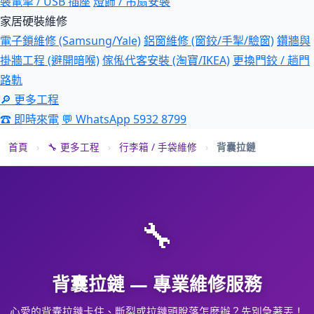
裝電掣 / USB 插座
燈飾 / 吊扇安裝
家居硬裝維修
電子鎖維修 (Samsung/Yale)
鋁窗維修 (窗鉸/手掣/驗窗)
鑽牆與
掛牆工程 (避開暗喉)
傢俬代客安裝 (淘寶/IKEA)
更換門鉸 / 趟門
路軌
🔎 更多工程
☎ 即時來電
💬 WhatsApp 5932 8799
首頁
›
🔧 更多工程
›
行李箱 / 手袋維修
›
背囊拉鏈
🔧
背囊拉鏈 — 專業維修服務
心愛的背囊拉鏈卡住、斷裂或拉鏈頭脫落怎麼辦？先別急著丟！