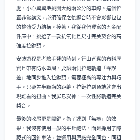
處，小心翼翼地挑開大約兩公分的車線。這個位
置非常講究，必須確保之後縫合時不會影響包包
的整體受力結構。接著，我從我們豐富的五金配
件庫中，挑選了一款抗氧化且尺寸完美契合的高
強度拉鏈頭。
安裝過程是考驗手藝的時刻。行山背囊的布料厚
實且帶有防水塗層，要讓兩側拉鏈軌道「零誤
差」地同步推入拉鏈頭，需要極高的專注力與巧
手。只要差半顆齒的距離，拉鏈拉到頂端就會出
現難看的扭曲。我屏息凝神，一次性將軌道完美
契合。
最後的收尾更是關鍵。為了達到「無痕」的效
果，我沒有使用一般的平針縫法，而是採用了隱
藏式的回針車法，並選用與原廠完全同色、同粗