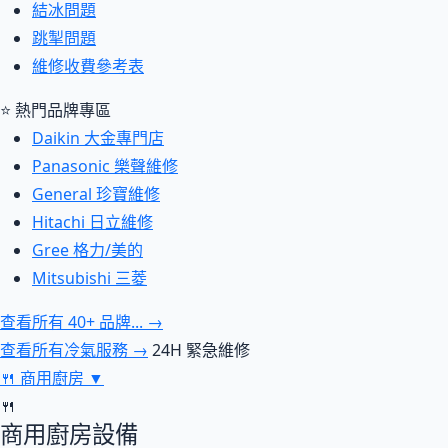
結冰問題
跳掣問題
維修收費參考表
⭐ 熱門品牌專區
Daikin 大金專門店
Panasonic 樂聲維修
General 珍寶維修
Hitachi 日立維修
Gree 格力/美的
Mitsubishi 三菱
查看所有 40+ 品牌... →
查看所有冷氣服務 →
24H 緊急維修
🍴
商用廚房
▼
🍴
商用廚房設備