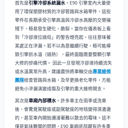
首先是
引擎冷卻系統漏水
。E90 引擎室內大量使
用了環保塑膠材質的冷卻管路與水箱零件，這些
零件在長期承受引擎高溫與冷卻水高壓的交替摧
殘下，極易發生硬化、脆裂。當你在儀表板上看
到「冷卻液位過低」的警告燈亮起，往往意味著
某處正在滲漏。若不以為意繼續行駛，極可能導
致引擎抓水溫（過熱），最終面臨需要整顆引擎
大修的慘痛代價。 因此一旦發現冷卻液持續流失
或水溫異常升高，建議盡快將車輛交由
專業維修
團隊
檢查管路與水箱，及早更換老化零件，方能
避免小滲漏演變成傷及引擎的重大維修開支。
其次是
車廂內部積水
。許多車主在雨季或洗車
後，會驚覺駕駛座或副駕駛座的地毯變得濕漉漉
的，甚至車內開始瀰漫著難以散去的霉味。這不
僅是氣味難聞的問題，E90 車廂底部藏有許多重