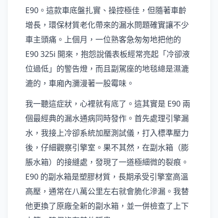
E90。這款車底盤扎實、操控極佳，但隨著車齡
增長，環保材質老化帶來的漏水問題確實讓不少
車主頭痛。上個月，一位熟客急匆匆地把他的
E90 325i 開來，抱怨說儀表板經常亮起「冷卻液
位過低」的警告燈，而且副駕座的地毯總是濕漉
漉的，車廂內瀰漫著一股霉味。
我一聽這症狀，心裡就有底了。這其實是 E90 兩
個最經典的漏水通病同時發作。首先處理引擎漏
水，我接上冷卻系統加壓測試儀，打入標準壓力
後，仔細觀察引擎室。果不其然，在副水箱（膨
脹水箱）的接縫處，發現了一道極細微的裂痕。
E90 的副水箱是塑膠材質，長期承受引擎室高溫
高壓，通常在八萬公里左右就會脆化滲漏。我替
他更換了原廠全新的副水箱，並一併檢查了上下