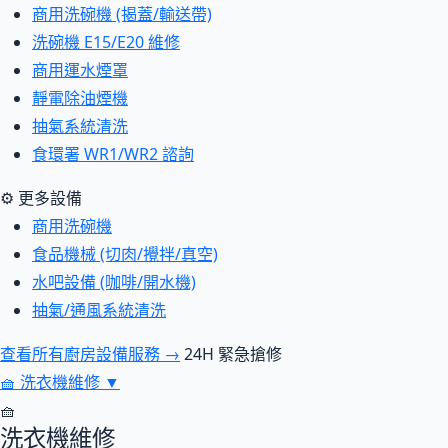
商用洗碗機 (揭蓋/輸送帶)
洗碗機 E15/E20 維修
商用運水煙罩
靜電除油煙機
抽氣系統清洗
食環署 WR1/WR2 諮詢
⚙ 更多設備
商用洗碗機
食品機械 (切肉/攪拌/真空)
水吧設備 (咖啡/開水機)
抽氣/通風系統清洗
查看所有廚房設備服務 →
24H 緊急搶修
🧺
洗衣機維修
▼
🧺
洗衣機維修