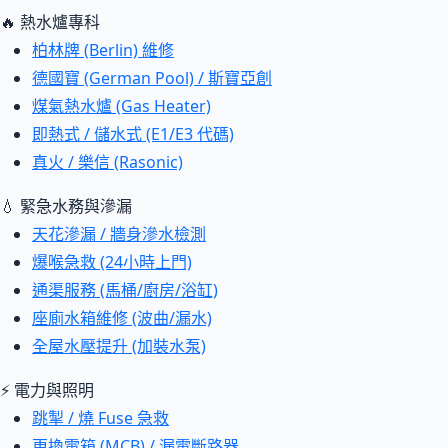
🔥 熱水爐專科
柏林牌 (Berlin) 維修
德國寶 (German Pool) / 斯寶亞創
煤氣熱水爐 (Gas Heater)
即熱式 / 儲水式 (E1/E3 代碼)
真火 / 樂信 (Rasonic)
💧 緊急水務與滲漏
天花滲漏 / 牆身滲水檢測
爆喉急救 (24小時上門)
通渠服務 (馬桶/廚房/浴缸)
座廁水箱維修 (波曲/漏水)
全屋水壓提升 (加裝水泵)
⚡ 電力與照明
跳掣 / 燒 Fuse 急救
更換電箱 (MCB) / 漏電斷路器