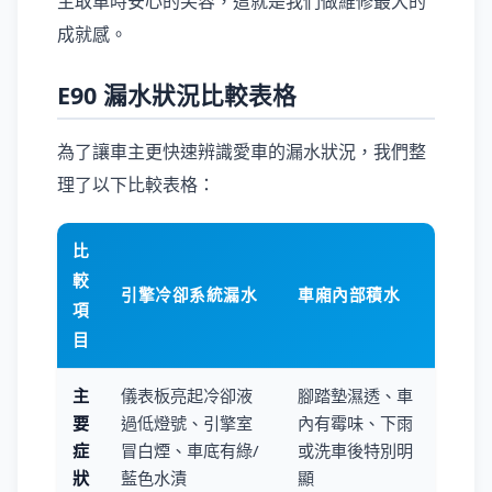
主取車時安心的笑容，這就是我們做維修最大的
成就感。
E90 漏水狀況比較表格
為了讓車主更快速辨識愛車的漏水狀況，我們整
理了以下比較表格：
比
較
引擎冷卻系統漏水
車廂內部積水
項
目
主
儀表板亮起冷卻液
腳踏墊濕透、車
要
過低燈號、引擎室
內有霉味、下雨
症
冒白煙、車底有綠/
或洗車後特別明
狀
藍色水漬
顯