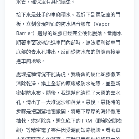
水管，確保沒有其他隱患。
接下來是棘手的車廂積水。我拆下副駕駛座的門
板，立刻發現裡面的防水隔音膠布（Vapor
Barrier）邊緣的蛇膠已經完全硬化脫落。當雨水
順著車窗玻璃流進車門內部時，無法順利從車門
底部的去水孔排出，反而從防水布的縫隙直接灌
進車廂地毯。
處理這種情況不能馬虎，我將舊的硬化蛇膠徹底
清除乾淨，換上全新的原廠級防水蛇膠，並重新
密封防水布。隨後，我還幫他清理了天窗的去水
孔，清出了一大堆泥沙和落葉。最後，最耗時的
步驟是把副駕地毯掀開，將底下厚厚的海綿徹底
抽乾、烘烤除臭，避免底下的 FRM（腳部空間模
組）等精密電子零件因受潮而短路燒毀。看著車