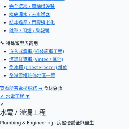
完全唔凍 / 壓縮機沒聲
機底漏水 / 去水喉塞
結冰過厚 / 門膠邊老化
跳掣 / 閃燈 / 警報聲
🔧 特殊類型與商用
嵌入式雪櫃 (拆裝廚櫃工程)
恆溫紅酒櫃 (Vintec / 其他)
急凍櫃 (Chest Freezer) 維修
全港雪櫃維修地區一覽
查看所有雪櫃服務 →
食材急救
💧
水電工程
▼
💧
水電 / 滲漏工程
Plumbing & Engineering - 房屋硬體全能醫生