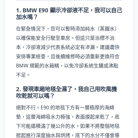
1. BMW E90 顯示冷卻液不足，我可以自己
加水嗎？
在緊急情況下，您可以暫時添加純水（蒸餾水）
以確保能安全行駛至車房。但這只是治標不治
本，冷卻液減少代表系統必定有滲漏。建議盡快
安排專業檢查，且後續維修時必須重新更換符合
BMW 規範的水箱精，以免冷卻系統生鏽或沸點
不足。
2. 發現車廂地毯全濕了，我自己用吹風機
吹乾就可以嗎？
絕對不行。E90 的地毯下方有一層極厚的海綿
墊，這層海綿吸水力極強，表面摸起來乾了，底
下可能還積滿了幾公升的水。如果不將整個地毯
掀起進行深度抽水與烘烤，底下的水分不僅會導