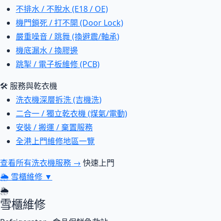
不排水 / 不脫水 (E18 / OE)
機門鎖死 / 打不開 (Door Lock)
嚴重噪音 / 跳舞 (換避震/軸承)
機底漏水 / 換膠邊
跳掣 / 電子板維修 (PCB)
🛠 服務與乾衣機
洗衣機深層拆洗 (吉機洗)
二合一 / 獨立乾衣機 (煤氣/電動)
安裝 / 搬運 / 棄置服務
全港上門維修地區一覽
查看所有洗衣機服務 →
快速上門
🌦
雪櫃維修
▼
🌦
雪櫃維修