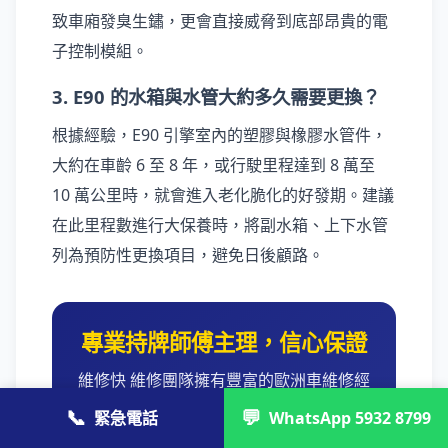
致車廂發臭生鏽，更會直接威脅到底部昂貴的電
子控制模組。
3. E90 的水箱與水管大約多久需要更換？
根據經驗，E90 引擎室內的塑膠與橡膠水管件，
大約在車齡 6 至 8 年，或行駛里程達到 8 萬至
10 萬公里時，就會進入老化脆化的好發期。建議
在此里程數進行大保養時，將副水箱、上下水管
列為預防性更換項目，避免日後顧路。
專業持牌師傅主理，信心保證
維修快 維修團隊擁有豐富的歐洲車維修經
驗，提供完善的保養承諾。無論是引擎水
📞
💬
緊急電話
WhatsApp 5932 8799
箱更換還是車廂漏水修復，我們都嚴格把