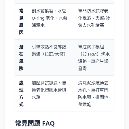
常
副水箱龜裂、水管
車門防水蛇膠老
見
O-ring 老化、水泵
化脫落、天窗/冷
原
浦漏水
氣去水孔堵塞
因
潛
引擎散熱不良導致
車底電子模組
在
過熱（拉缸/大修）
（如 FRM）泡水
風
短路、車廂生鏽
險
發霉
處
加壓測試抓漏、更
清除泥沙疏通去
理
換老化塑膠水管與
水孔、重打車門
方
水箱
防水膠、掀開地
式
毯烘乾
常見問題 FAQ