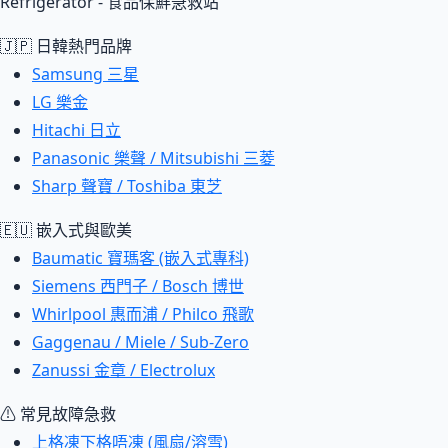
Refrigerator - 食品保鮮急救站
🇯🇵 日韓熱門品牌
Samsung 三星
LG 樂金
Hitachi 日立
Panasonic 樂聲 / Mitsubishi 三菱
Sharp 聲寶 / Toshiba 東芝
🇪🇺 嵌入式與歐美
Baumatic 寶瑪客 (嵌入式專科)
Siemens 西門子 / Bosch 博世
Whirlpool 惠而浦 / Philco 飛歌
Gaggenau / Miele / Sub-Zero
Zanussi 金章 / Electrolux
⚠ 常見故障急救
上格凍下格唔凍 (風扇/溶雪)