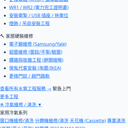
WR1 / WR2 (電力完工證明書)
安裝電掣 / USB 插座 / 拖電位
燈飾 / 吊扇安裝工程
🔨 家居硬裝維修
電子鎖維修 (Samsung/Yale)
鋁窗維修 (窗鉸/手掣/驗窗)
鑽牆與掛牆工程 (避開暗喉)
傢俬代客安裝 (淘寶/IKEA)
更換門鉸 / 趟門路軌
查看所有水電工程服務 →
緊急上門
更多工程
❄
冷氣維修 / 清洗
▼
家用冷氣系列
窗口機維修/清洗
分體機維修/清洗
天花機 (Cassette)
專業清洗