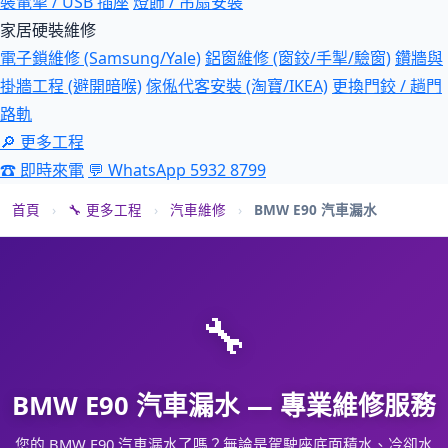
裝電掣 / USB 插座
燈飾 / 吊扇安裝
家居硬裝維修
電子鎖維修 (Samsung/Yale)
鋁窗維修 (窗鉸/手掣/驗窗)
鑽牆與
掛牆工程 (避開暗喉)
傢俬代客安裝 (淘寶/IKEA)
更換門鉸 / 趟門
路軌
🔎 更多工程
☎ 即時來電
💬 WhatsApp 5932 8799
首頁
›
🔧 更多工程
›
汽車維修
›
BMW E90 汽車漏水
🔧
BMW E90 汽車漏水 — 專業維修服務
您的 BMW E90 汽車漏水了嗎？無論是駕駛座底面積水、冷卻水