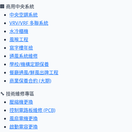
🏢 商用中央系統
中央空調系統
VRV/VRF 多聯系統
水冷櫃機
風喉工程
寫字樓年檢
通風系統維修
學校/機構定期保養
餐廳通風/鮮風出牌工程
商業保養合約 (大期)
🔧 技術維修專區
壓縮機更換
控制電路板維修 (PCB)
風扇電機更換
啟動電容更換