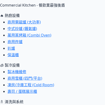
Commercial Kitchen - 餐飲業最強後盾
🔥 熱廚設備
商用電磁爐 (大功率)
中式炒爐 (鑊氣爐)
萬用蒸烤箱 (Combi Oven)
商用炸爐
扒爐
保溫櫃
🧊 製冷設備
製冰機維修
商用雪櫃 (四門/平台)
凍房/冷庫工程 (Cold Room)
壽司 / 蛋糕展示櫃
🚿 清洗與系統