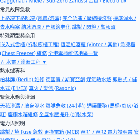
Gaggenau / Miele / Sub-Zero
Zanussi 金章 / Electrolux
常見故障急救
上格凍下格唔凍 (風扇/溶雪)
完全唔凍 / 壓縮機沒聲
機底漏水 /
去水喉塞
結冰過厚 / 門膠邊老化
跳掣 / 閃燈 / 警報聲
特殊類型與商用
嵌入式雪櫃 (拆裝廚櫃工程)
恆溫紅酒櫃 (Vintec / 其他)
急凍櫃
(Chest Freezer) 維修
全港雪櫃維修地區一覽
💧
水電 / 滲漏工程
▼
熱水爐專科
柏林牌 (Berlin) 維修
德國寶 / 斯寶亞創
煤氣熱水爐
即熱式 / 儲
水式 (E1/E3)
真火 / 樂信 (Rasonic)
緊急水務與滲漏
天花滲漏 / 牆身滲水
爆喉急救 (24小時)
通渠服務 (馬桶/廚房/浴
缸)
座廁水箱維修
全屋水壓提升 (加裝水泵)
電力與照明
跳掣 / 燒 Fuse 急救
更換電箱 (MCB)
WR1 / WR2 電力證明書
安