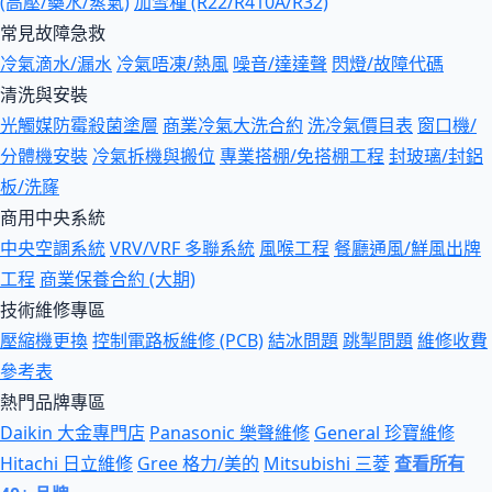
(高壓/藥水/蒸氣)
加雪種 (R22/R410A/R32)
常見故障急救
冷氣滴水/漏水
冷氣唔凍/熱風
噪音/達達聲
閃燈/故障代碼
清洗與安裝
光觸媒防霉殺菌塗層
商業冷氣大洗合約
洗冷氣價目表
窗口機/
分體機安裝
冷氣拆機與搬位
專業搭棚/免搭棚工程
封玻璃/封鋁
板/洗窿
商用中央系統
中央空調系統
VRV/VRF 多聯系統
風喉工程
餐廳通風/鮮風出牌
工程
商業保養合約 (大期)
技術維修專區
壓縮機更換
控制電路板維修 (PCB)
結冰問題
跳掣問題
維修收費
參考表
熱門品牌專區
Daikin 大金專門店
Panasonic 樂聲維修
General 珍寶維修
Hitachi 日立維修
Gree 格力/美的
Mitsubishi 三菱
查看所有