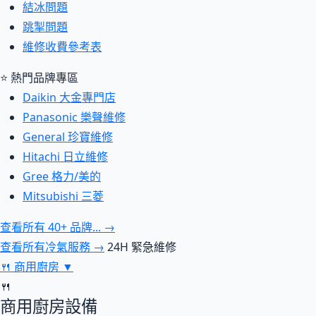
結冰問題
跳掣問題
維修收費參考表
⭐ 熱門品牌專區
Daikin 大金專門店
Panasonic 樂聲維修
General 珍寶維修
Hitachi 日立維修
Gree 格力/美的
Mitsubishi 三菱
查看所有 40+ 品牌... →
查看所有冷氣服務 →
24H 緊急維修
🍴
商用廚房
▼
🍴
商用廚房設備