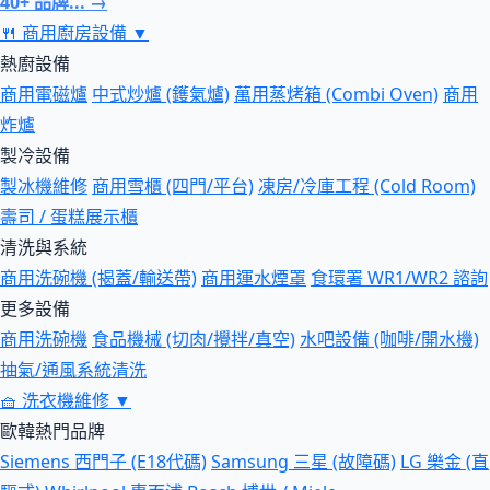
40+ 品牌... →
🍴
商用廚房設備
▼
熱廚設備
商用電磁爐
中式炒爐 (鑊氣爐)
萬用蒸烤箱 (Combi Oven)
商用
炸爐
製冷設備
製冰機維修
商用雪櫃 (四門/平台)
凍房/冷庫工程 (Cold Room)
壽司 / 蛋糕展示櫃
清洗與系統
商用洗碗機 (揭蓋/輸送帶)
商用運水煙罩
食環署 WR1/WR2 諮詢
更多設備
商用洗碗機
食品機械 (切肉/攪拌/真空)
水吧設備 (咖啡/開水機)
抽氣/通風系統清洗
🧺
洗衣機維修
▼
歐韓熱門品牌
Siemens 西門子 (E18代碼)
Samsung 三星 (故障碼)
LG 樂金 (直