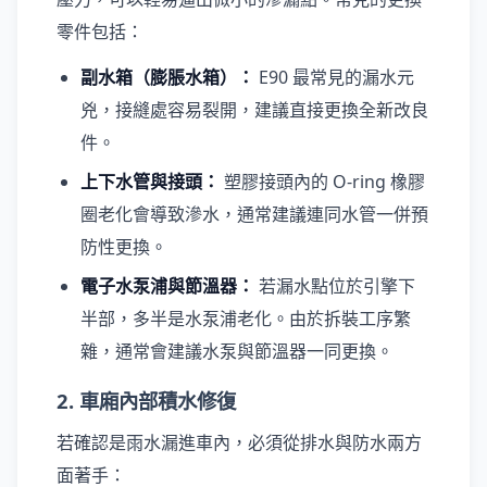
零件包括：
副水箱（膨脹水箱）：
E90 最常見的漏水元
兇，接縫處容易裂開，建議直接更換全新改良
件。
上下水管與接頭：
塑膠接頭內的 O-ring 橡膠
圈老化會導致滲水，通常建議連同水管一併預
防性更換。
電子水泵浦與節溫器：
若漏水點位於引擎下
半部，多半是水泵浦老化。由於拆裝工序繁
雜，通常會建議水泵與節溫器一同更換。
2. 車廂內部積水修復
若確認是雨水漏進車內，必須從排水與防水兩方
面著手：