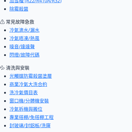
加雪種 (R22/R410A/R32)
除霉殺菌
⚠ 常見故障急救
冷氣滴水/漏水
冷氣唔凍/熱風
噪音/達達聲
閃燈/故障代碼
💦 清洗與安裝
光觸媒防霉殺菌塗層
商業冷氣大洗合約
洗冷氣價目表
窗口機/分體機安裝
冷氣拆機與搬位
專業搭棚/免搭棚工程
封玻璃/封鋁板/洗窿