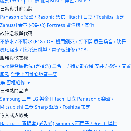
驅式)
Whirlpool 惠而浦
Bosch 博世 / Miele
日系與其他品牌
Panasonic 樂聲 / Rasonic 樂信
Hitachi 日立 / Toshiba 東芝
Zanussi 金章 (換軸承)
Fortress 豐澤牌 / 其他
故障急救與代碼
不排水 / 不脫水 (E18 / OE)
機門鎖死 / 打不開
嚴重噪音 / 跳舞
機底漏水 / 換膠邊
跳掣 / 電子板維修 (PCB)
服務與乾衣機
洗衣機深層拆洗 (吉機洗)
二合一 / 獨立乾衣機
安裝 / 搬運 / 棄置
服務
全港上門維修地區一覽
🌦
雪櫃維修
▼
日韓熱門品牌
Samsung 三星
LG 樂金
Hitachi 日立
Panasonic 樂聲 /
Mitsubishi 三菱
Sharp 聲寶 / Toshiba 東芝
嵌入式與歐美
Baumatic 寶瑪客 (嵌入式)
Siemens 西門子 / Bosch 博世