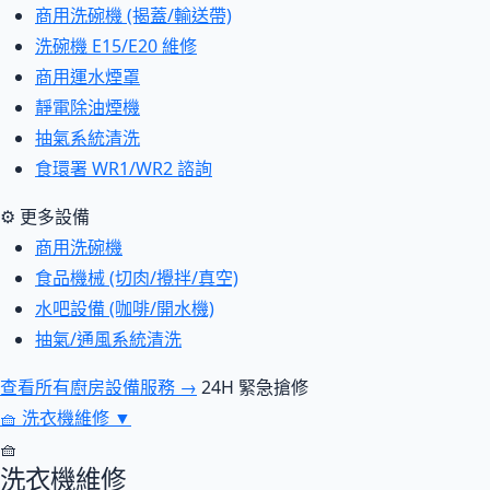
商用洗碗機 (揭蓋/輸送帶)
洗碗機 E15/E20 維修
商用運水煙罩
靜電除油煙機
抽氣系統清洗
食環署 WR1/WR2 諮詢
⚙ 更多設備
商用洗碗機
食品機械 (切肉/攪拌/真空)
水吧設備 (咖啡/開水機)
抽氣/通風系統清洗
查看所有廚房設備服務 →
24H 緊急搶修
🧺
洗衣機維修
▼
🧺
洗衣機維修