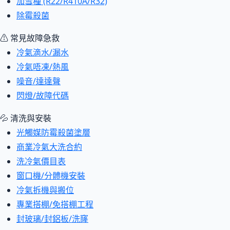
加雪種 (R22/R410A/R32)
除霉殺菌
⚠ 常見故障急救
冷氣滴水/漏水
冷氣唔凍/熱風
噪音/達達聲
閃燈/故障代碼
💦 清洗與安裝
光觸媒防霉殺菌塗層
商業冷氣大洗合約
洗冷氣價目表
窗口機/分體機安裝
冷氣拆機與搬位
專業搭棚/免搭棚工程
封玻璃/封鋁板/洗窿