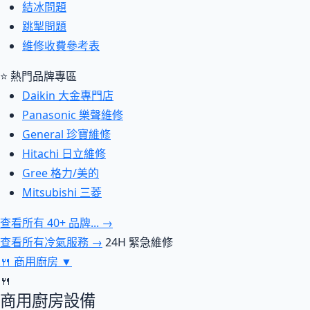
結冰問題
跳掣問題
維修收費參考表
⭐ 熱門品牌專區
Daikin 大金專門店
Panasonic 樂聲維修
General 珍寶維修
Hitachi 日立維修
Gree 格力/美的
Mitsubishi 三菱
查看所有 40+ 品牌... →
查看所有冷氣服務 →
24H 緊急維修
🍴
商用廚房
▼
🍴
商用廚房設備