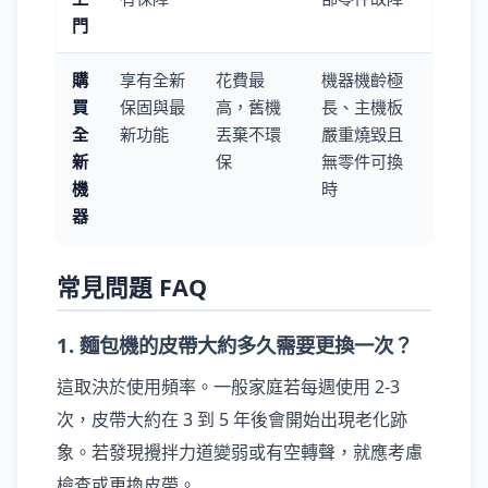
門
購
享有全新
花費最
機器機齡極
買
保固與最
高，舊機
長、主機板
全
新功能
丟棄不環
嚴重燒毀且
新
保
無零件可換
機
時
器
常見問題 FAQ
1. 麵包機的皮帶大約多久需要更換一次？
這取決於使用頻率。一般家庭若每週使用 2-3
次，皮帶大約在 3 到 5 年後會開始出現老化跡
象。若發現攪拌力道變弱或有空轉聲，就應考慮
檢查或更換皮帶。