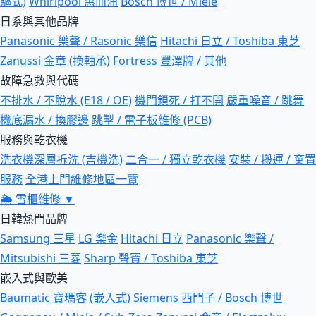
驅式)
Whirlpool 惠而浦
Bosch 博世 / Miele
日系與其他品牌
Panasonic 樂聲 / Rasonic 樂信
Hitachi 日立 / Toshiba 東芝
Zanussi 金章 (換軸承)
Fortress 豐澤牌 / 其他
故障急救與代碼
不排水 / 不脫水 (E18 / OE)
機門鎖死 / 打不開
嚴重噪音 / 跳舞
機底漏水 / 換膠邊
跳掣 / 電子板維修 (PCB)
服務與乾衣機
洗衣機深層拆洗 (吉機洗)
二合一 / 獨立乾衣機
安裝 / 搬運 / 棄置
服務
全港上門維修地區一覽
🌦
雪櫃維修
▼
日韓熱門品牌
Samsung 三星
LG 樂金
Hitachi 日立
Panasonic 樂聲 /
Mitsubishi 三菱
Sharp 聲寶 / Toshiba 東芝
嵌入式與歐美
Baumatic 寶瑪客 (嵌入式)
Siemens 西門子 / Bosch 博世