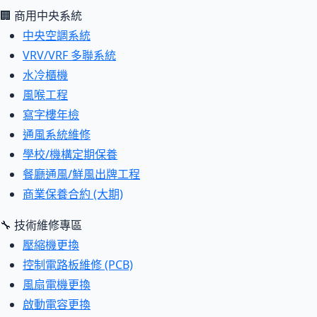
🏢 商用中央系統
中央空調系統
VRV/VRF 多聯系統
水冷櫃機
風喉工程
寫字樓年檢
通風系統維修
學校/機構定期保養
餐廳通風/鮮風出牌工程
商業保養合約 (大期)
🔧 技術維修專區
壓縮機更換
控制電路板維修 (PCB)
風扇電機更換
啟動電容更換