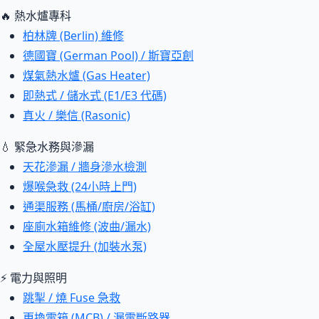
🔥 熱水爐專科
柏林牌 (Berlin) 維修
德國寶 (German Pool) / 斯寶亞創
煤氣熱水爐 (Gas Heater)
即熱式 / 儲水式 (E1/E3 代碼)
真火 / 樂信 (Rasonic)
💧 緊急水務與滲漏
天花滲漏 / 牆身滲水檢測
爆喉急救 (24小時上門)
通渠服務 (馬桶/廚房/浴缸)
座廁水箱維修 (波曲/漏水)
全屋水壓提升 (加裝水泵)
⚡ 電力與照明
跳掣 / 燒 Fuse 急救
更換電箱 (MCB) / 漏電斷路器