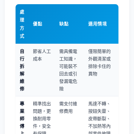
處
理
優點
缺點
適用情境
方
式
自
節省人工
需具備電
僅限簡單的
行
成本
工知識，
外觀清潔或
拆
可能裝不
排除卡住的
解
回去或引
異物
維
發漏電危
修
險
專
精準找出
需支付維
馬達不轉、
業
問題，更
修費用
按鈕失靈、
師
換耐用零
皮帶斷裂、
傅
件，安全
不加熱等內
上
有保障
部零件故障