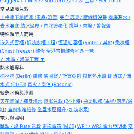
Gaggenau / Miele / Sub-Zero
Zanussi 金章 / Electrolux
常見故障急救
上格凍下格唔凍 (風扇/溶雪)
完全唔凍 / 壓縮機沒聲
機底漏水 /
去水喉塞
結冰過厚 / 門膠邊老化
跳掣 / 閃燈 / 警報聲
特殊類型與商用
嵌入式雪櫃 (拆裝廚櫃工程)
恆溫紅酒櫃 (Vintec / 其他)
急凍櫃
(Chest Freezer) 維修
全港雪櫃維修地區一覽
💧
水電 / 滲漏工程
▼
熱水爐專科
柏林牌 (Berlin) 維修
德國寶 / 斯寶亞創
煤氣熱水爐
即熱式 / 儲
水式 (E1/E3)
真火 / 樂信 (Rasonic)
緊急水務與滲漏
天花滲漏 / 牆身滲水
爆喉急救 (24小時)
通渠服務 (馬桶/廚房/浴
缸)
座廁水箱維修
全屋水壓提升 (加裝水泵)
電力與照明
跳掣 / 燒 Fuse 急救
更換電箱 (MCB)
WR1 / WR2 電力證明書
安