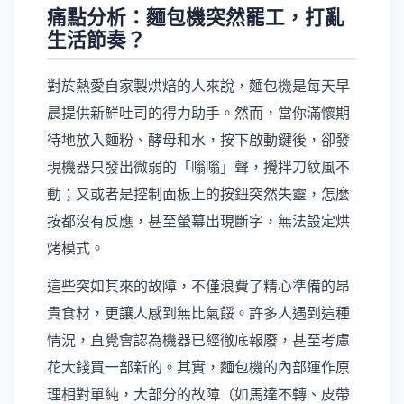
痛點分析：麵包機突然罷工，打亂
生活節奏？
對於熱愛自家製烘焙的人來說，麵包機是每天早
晨提供新鮮吐司的得力助手。然而，當你滿懷期
待地放入麵粉、酵母和水，按下啟動鍵後，卻發
現機器只發出微弱的「嗡嗡」聲，攪拌刀紋風不
動；又或者是控制面板上的按鈕突然失靈，怎麼
按都沒有反應，甚至螢幕出現斷字，無法設定烘
烤模式。
這些突如其來的故障，不僅浪費了精心準備的昂
貴食材，更讓人感到無比氣餒。許多人遇到這種
情況，直覺會認為機器已經徹底報廢，甚至考慮
花大錢買一部新的。其實，麵包機的內部運作原
理相對單純，大部分的故障（如馬達不轉、皮帶