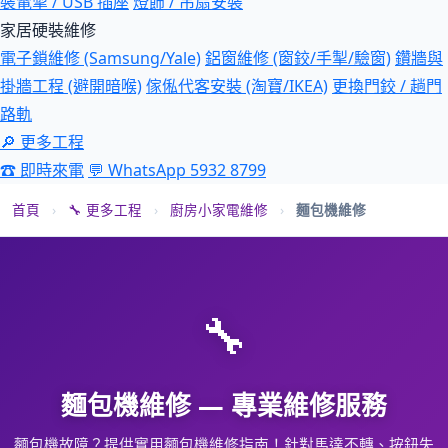
裝電掣 / USB 插座
燈飾 / 吊扇安裝
家居硬裝維修
電子鎖維修 (Samsung/Yale)
鋁窗維修 (窗鉸/手掣/驗窗)
鑽牆與
掛牆工程 (避開暗喉)
傢俬代客安裝 (淘寶/IKEA)
更換門鉸 / 趟門
路軌
🔎 更多工程
☎ 即時來電
💬 WhatsApp 5932 8799
首頁
›
🔧 更多工程
›
廚房小家電維修
›
麵包機維修
🔧
麵包機維修 — 專業維修服務
麵包機故障？提供實用麵包機維修指南！針對馬達不轉、按鈕失