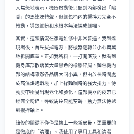
人焦急地表示，機器啟動後只聽到內部發出「嗡
嗡」的馬達運轉聲，但麵包桶內的攪拌刀完全不
轉動，導致麵粉和水根本無法揉成麵糰。
其實，這類情況在家電維修中非常普遍。我到達
現場後，首先拔掉電源，將機器翻轉並小心翼翼
地拆開底蓋。正如我所料，一打開底殼，就看到
機身底部散落著大量黑色的橡膠碎屑。麵包機內
部的結構雖然各品牌大同小異，但由於長時間處
於高溫烘烤環境，加上揉麵糰時的強大扭力，傳
動皮帶極易出現老化和脆化。這部機器的皮帶已
經完全粉碎，導致馬達只能空轉，動力無法傳遞
到攪拌軸上。
維修的關鍵不僅僅是換上一條新皮帶，更重要的
是徹底的「清理」。我使用了專用工具和清潔