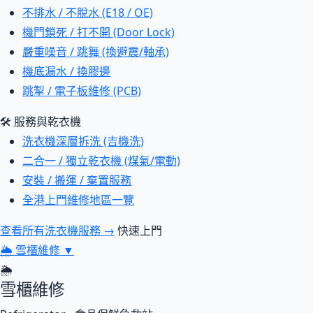
不排水 / 不脫水 (E18 / OE)
機門鎖死 / 打不開 (Door Lock)
嚴重噪音 / 跳舞 (換避震/軸承)
機底漏水 / 換膠邊
跳掣 / 電子板維修 (PCB)
🛠 服務與乾衣機
洗衣機深層拆洗 (吉機洗)
二合一 / 獨立乾衣機 (煤氣/電動)
安裝 / 搬運 / 棄置服務
全港上門維修地區一覽
查看所有洗衣機服務 →
快速上門
🌦
雪櫃維修
▼
🌦
雪櫃維修