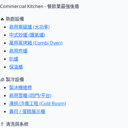
Commercial Kitchen - 餐飲業最強後盾
🔥 熱廚設備
商用電磁爐 (大功率)
中式炒爐 (鑊氣爐)
萬用蒸烤箱 (Combi Oven)
商用炸爐
扒爐
保溫櫃
🧊 製冷設備
製冰機維修
商用雪櫃 (四門/平台)
凍房/冷庫工程 (Cold Room)
壽司 / 蛋糕展示櫃
🚿 清洗與系統