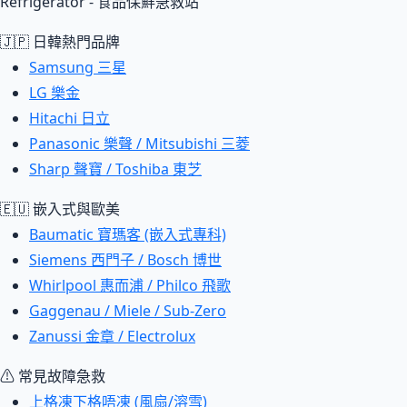
Refrigerator - 食品保鮮急救站
🇯🇵 日韓熱門品牌
Samsung 三星
LG 樂金
Hitachi 日立
Panasonic 樂聲 / Mitsubishi 三菱
Sharp 聲寶 / Toshiba 東芝
🇪🇺 嵌入式與歐美
Baumatic 寶瑪客 (嵌入式專科)
Siemens 西門子 / Bosch 博世
Whirlpool 惠而浦 / Philco 飛歌
Gaggenau / Miele / Sub-Zero
Zanussi 金章 / Electrolux
⚠ 常見故障急救
上格凍下格唔凍 (風扇/溶雪)