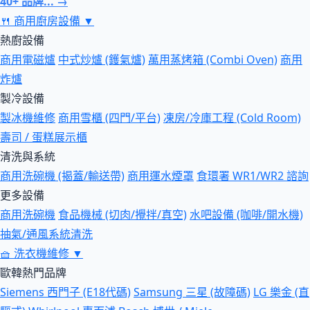
40+ 品牌... →
🍴
商用廚房設備
▼
熱廚設備
商用電磁爐
中式炒爐 (鑊氣爐)
萬用蒸烤箱 (Combi Oven)
商用
炸爐
製冷設備
製冰機維修
商用雪櫃 (四門/平台)
凍房/冷庫工程 (Cold Room)
壽司 / 蛋糕展示櫃
清洗與系統
商用洗碗機 (揭蓋/輸送帶)
商用運水煙罩
食環署 WR1/WR2 諮詢
更多設備
商用洗碗機
食品機械 (切肉/攪拌/真空)
水吧設備 (咖啡/開水機)
抽氣/通風系統清洗
🧺
洗衣機維修
▼
歐韓熱門品牌
Siemens 西門子 (E18代碼)
Samsung 三星 (故障碼)
LG 樂金 (直