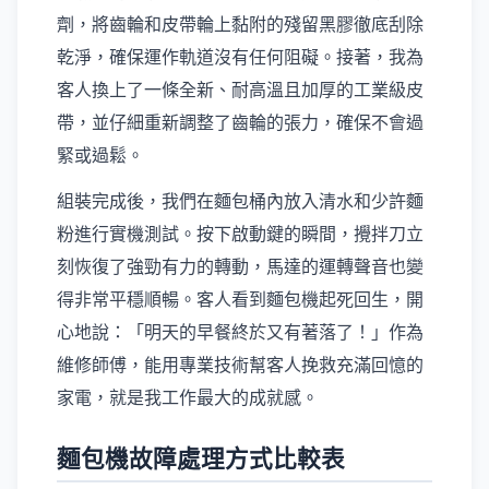
劑，將齒輪和皮帶輪上黏附的殘留黑膠徹底刮除
乾淨，確保運作軌道沒有任何阻礙。接著，我為
客人換上了一條全新、耐高溫且加厚的工業級皮
帶，並仔細重新調整了齒輪的張力，確保不會過
緊或過鬆。
組裝完成後，我們在麵包桶內放入清水和少許麵
粉進行實機測試。按下啟動鍵的瞬間，攪拌刀立
刻恢復了強勁有力的轉動，馬達的運轉聲音也變
得非常平穩順暢。客人看到麵包機起死回生，開
心地說：「明天的早餐終於又有著落了！」作為
維修師傅，能用專業技術幫客人挽救充滿回憶的
家電，就是我工作最大的成就感。
麵包機故障處理方式比較表