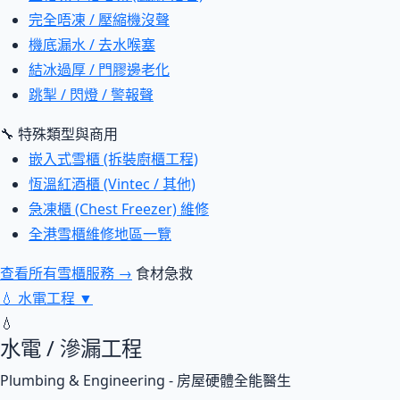
完全唔凍 / 壓縮機沒聲
機底漏水 / 去水喉塞
結冰過厚 / 門膠邊老化
跳掣 / 閃燈 / 警報聲
🔧 特殊類型與商用
嵌入式雪櫃 (拆裝廚櫃工程)
恆溫紅酒櫃 (Vintec / 其他)
急凍櫃 (Chest Freezer) 維修
全港雪櫃維修地區一覽
查看所有雪櫃服務 →
食材急救
💧
水電工程
▼
💧
水電 / 滲漏工程
Plumbing & Engineering - 房屋硬體全能醫生