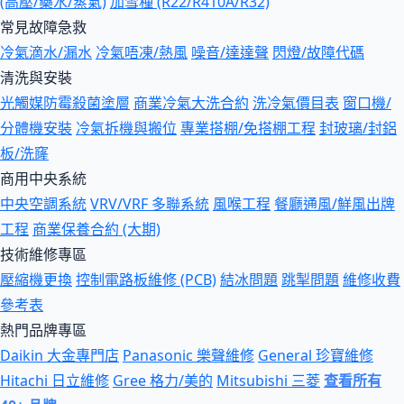
(高壓/藥水/蒸氣)
加雪種 (R22/R410A/R32)
常見故障急救
冷氣滴水/漏水
冷氣唔凍/熱風
噪音/達達聲
閃燈/故障代碼
清洗與安裝
光觸媒防霉殺菌塗層
商業冷氣大洗合約
洗冷氣價目表
窗口機/
分體機安裝
冷氣拆機與搬位
專業搭棚/免搭棚工程
封玻璃/封鋁
板/洗窿
商用中央系統
中央空調系統
VRV/VRF 多聯系統
風喉工程
餐廳通風/鮮風出牌
工程
商業保養合約 (大期)
技術維修專區
壓縮機更換
控制電路板維修 (PCB)
結冰問題
跳掣問題
維修收費
參考表
熱門品牌專區
Daikin 大金專門店
Panasonic 樂聲維修
General 珍寶維修
Hitachi 日立維修
Gree 格力/美的
Mitsubishi 三菱
查看所有