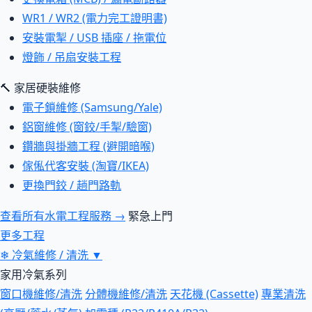
WR1 / WR2 (電力完工證明書)
安裝電掣 / USB 插座 / 拖電位
燈飾 / 吊扇安裝工程
🔨 家居硬裝維修
電子鎖維修 (Samsung/Yale)
鋁窗維修 (窗鉸/手掣/驗窗)
鑽牆與掛牆工程 (避開暗喉)
傢俬代客安裝 (淘寶/IKEA)
更換門鉸 / 趟門路軌
查看所有水電工程服務 →
緊急上門
更多工程
❄
冷氣維修 / 清洗
▼
家用冷氣系列
窗口機維修/清洗
分體機維修/清洗
天花機 (Cassette)
專業清洗