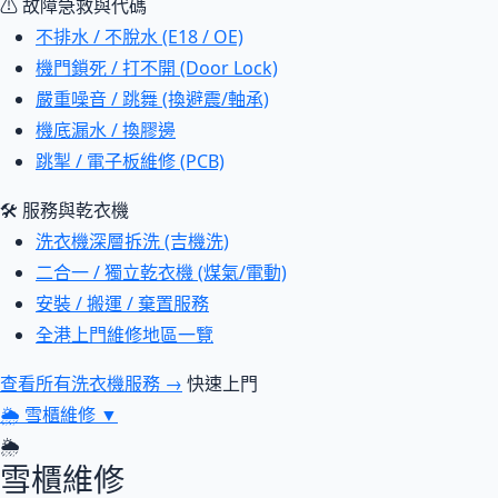
⚠ 故障急救與代碼
不排水 / 不脫水 (E18 / OE)
機門鎖死 / 打不開 (Door Lock)
嚴重噪音 / 跳舞 (換避震/軸承)
機底漏水 / 換膠邊
跳掣 / 電子板維修 (PCB)
🛠 服務與乾衣機
洗衣機深層拆洗 (吉機洗)
二合一 / 獨立乾衣機 (煤氣/電動)
安裝 / 搬運 / 棄置服務
全港上門維修地區一覽
查看所有洗衣機服務 →
快速上門
🌦
雪櫃維修
▼
🌦
雪櫃維修