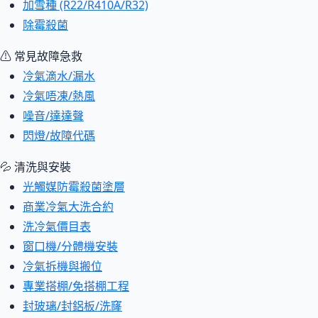
加雪種 (R22/R410A/R32)
除霉殺菌
⚠ 常見故障急救
冷氣滴水/漏水
冷氣唔凍/熱風
噪音/達達聲
閃燈/故障代碼
💦 清洗與安裝
光觸媒防霉殺菌塗層
商業冷氣大洗合約
洗冷氣價目表
窗口機/分體機安裝
冷氣拆機與搬位
專業搭棚/免搭棚工程
封玻璃/封鋁板/洗窿