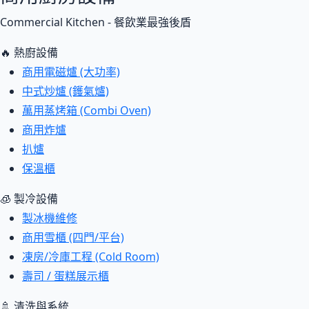
Commercial Kitchen - 餐飲業最強後盾
🔥 熱廚設備
商用電磁爐 (大功率)
中式炒爐 (鑊氣爐)
萬用蒸烤箱 (Combi Oven)
商用炸爐
扒爐
保溫櫃
🧊 製冷設備
製冰機維修
商用雪櫃 (四門/平台)
凍房/冷庫工程 (Cold Room)
壽司 / 蛋糕展示櫃
🚿 清洗與系統