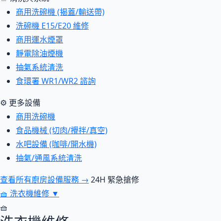
商用洗碗機 (揭蓋/輸送帶)
洗碗機 E15/E20 維修
商用運水煙罩
靜電除油煙機
抽氣系統清洗
食環署 WR1/WR2 諮詢
⚙ 更多設備
商用洗碗機
食品機械 (切肉/攪拌/真空)
水吧設備 (咖啡/開水機)
抽氣/通風系統清洗
查看所有廚房設備服務 →
24H 緊急搶修
🧺
洗衣機維修
▼
🧺