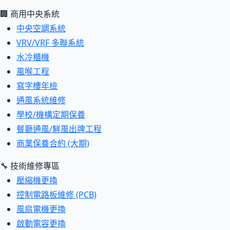
🏢 商用中央系統
中央空調系統
VRV/VRF 多聯系統
水冷櫃機
風喉工程
寫字樓年檢
通風系統維修
學校/機構定期保養
餐廳通風/鮮風出牌工程
商業保養合約 (大期)
🔧 技術維修專區
壓縮機更換
控制電路板維修 (PCB)
風扇電機更換
啟動電容更換