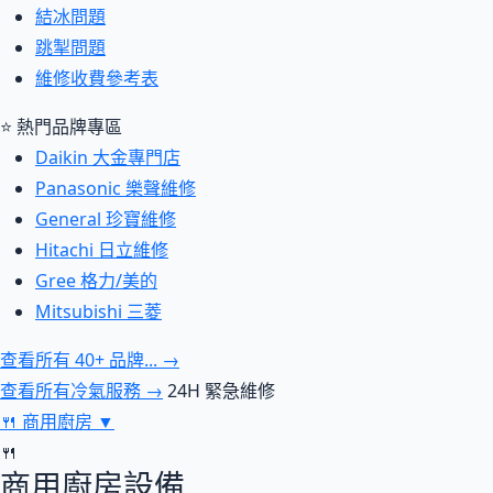
結冰問題
跳掣問題
維修收費參考表
⭐ 熱門品牌專區
Daikin 大金專門店
Panasonic 樂聲維修
General 珍寶維修
Hitachi 日立維修
Gree 格力/美的
Mitsubishi 三菱
查看所有 40+ 品牌... →
查看所有冷氣服務 →
24H 緊急維修
🍴
商用廚房
▼
🍴
商用廚房設備