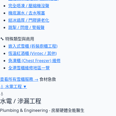
完全唔凍 / 壓縮機沒聲
機底漏水 / 去水喉塞
結冰過厚 / 門膠邊老化
跳掣 / 閃燈 / 警報聲
🔧 特殊類型與商用
嵌入式雪櫃 (拆裝廚櫃工程)
恆溫紅酒櫃 (Vintec / 其他)
急凍櫃 (Chest Freezer) 維修
全港雪櫃維修地區一覽
查看所有雪櫃服務 →
食材急救
💧
水電工程
▼
💧
水電 / 滲漏工程
Plumbing & Engineering - 房屋硬體全能醫生