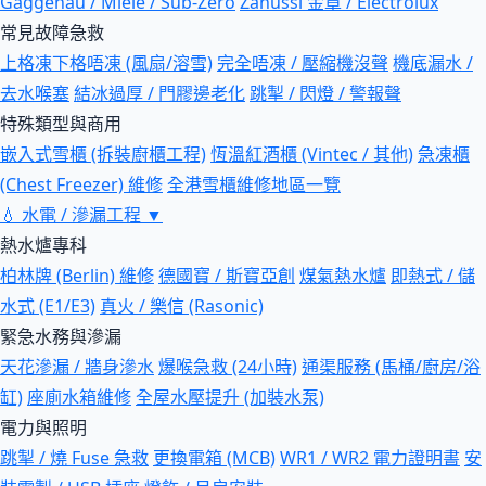
Gaggenau / Miele / Sub-Zero
Zanussi 金章 / Electrolux
常見故障急救
上格凍下格唔凍 (風扇/溶雪)
完全唔凍 / 壓縮機沒聲
機底漏水 /
去水喉塞
結冰過厚 / 門膠邊老化
跳掣 / 閃燈 / 警報聲
特殊類型與商用
嵌入式雪櫃 (拆裝廚櫃工程)
恆溫紅酒櫃 (Vintec / 其他)
急凍櫃
(Chest Freezer) 維修
全港雪櫃維修地區一覽
💧
水電 / 滲漏工程
▼
熱水爐專科
柏林牌 (Berlin) 維修
德國寶 / 斯寶亞創
煤氣熱水爐
即熱式 / 儲
水式 (E1/E3)
真火 / 樂信 (Rasonic)
緊急水務與滲漏
天花滲漏 / 牆身滲水
爆喉急救 (24小時)
通渠服務 (馬桶/廚房/浴
缸)
座廁水箱維修
全屋水壓提升 (加裝水泵)
電力與照明
跳掣 / 燒 Fuse 急救
更換電箱 (MCB)
WR1 / WR2 電力證明書
安