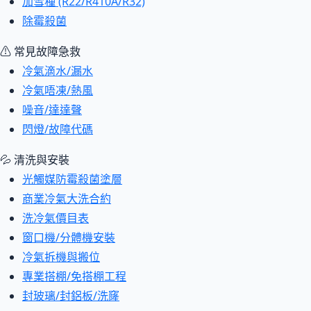
加雪種 (R22/R410A/R32)
除霉殺菌
⚠ 常見故障急救
冷氣滴水/漏水
冷氣唔凍/熱風
噪音/達達聲
閃燈/故障代碼
💦 清洗與安裝
光觸媒防霉殺菌塗層
商業冷氣大洗合約
洗冷氣價目表
窗口機/分體機安裝
冷氣拆機與搬位
專業搭棚/免搭棚工程
封玻璃/封鋁板/洗窿