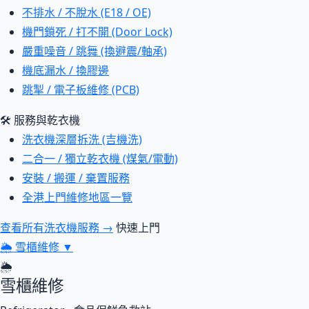
不排水 / 不脫水 (E18 / OE)
機門鎖死 / 打不開 (Door Lock)
嚴重噪音 / 跳舞 (換避震/軸承)
機底漏水 / 換膠邊
跳掣 / 電子板維修 (PCB)
🛠 服務與乾衣機
洗衣機深層拆洗 (吉機洗)
二合一 / 獨立乾衣機 (煤氣/電動)
安裝 / 搬運 / 棄置服務
全港上門維修地區一覽
查看所有洗衣機服務 →
快速上門
🌦
雪櫃維修
▼
🌦
雪櫃維修