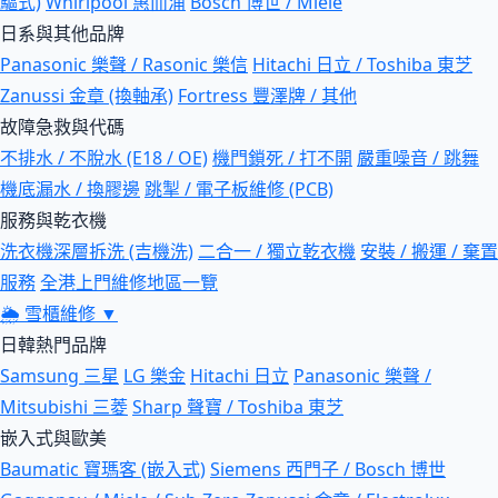
驅式)
Whirlpool 惠而浦
Bosch 博世 / Miele
日系與其他品牌
Panasonic 樂聲 / Rasonic 樂信
Hitachi 日立 / Toshiba 東芝
Zanussi 金章 (換軸承)
Fortress 豐澤牌 / 其他
故障急救與代碼
不排水 / 不脫水 (E18 / OE)
機門鎖死 / 打不開
嚴重噪音 / 跳舞
機底漏水 / 換膠邊
跳掣 / 電子板維修 (PCB)
服務與乾衣機
洗衣機深層拆洗 (吉機洗)
二合一 / 獨立乾衣機
安裝 / 搬運 / 棄置
服務
全港上門維修地區一覽
🌦
雪櫃維修
▼
日韓熱門品牌
Samsung 三星
LG 樂金
Hitachi 日立
Panasonic 樂聲 /
Mitsubishi 三菱
Sharp 聲寶 / Toshiba 東芝
嵌入式與歐美
Baumatic 寶瑪客 (嵌入式)
Siemens 西門子 / Bosch 博世