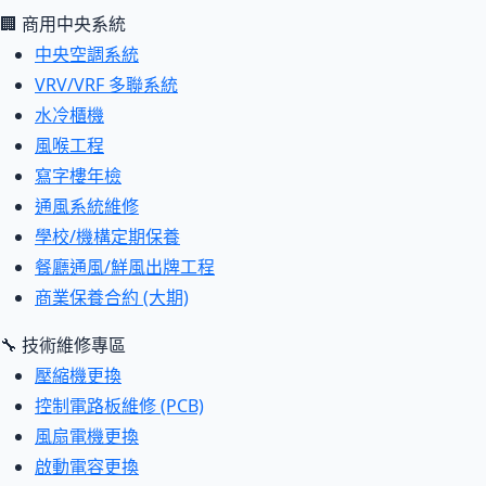
🏢 商用中央系統
中央空調系統
VRV/VRF 多聯系統
水冷櫃機
風喉工程
寫字樓年檢
通風系統維修
學校/機構定期保養
餐廳通風/鮮風出牌工程
商業保養合約 (大期)
🔧 技術維修專區
壓縮機更換
控制電路板維修 (PCB)
風扇電機更換
啟動電容更換