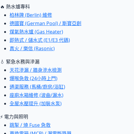
🔥 熱水爐專科
柏林牌 (Berlin) 維修
德國寶 (German Pool) / 斯寶亞創
煤氣熱水爐 (Gas Heater)
即熱式 / 儲水式 (E1/E3 代碼)
真火 / 樂信 (Rasonic)
💧 緊急水務與滲漏
天花滲漏 / 牆身滲水檢測
爆喉急救 (24小時上門)
通渠服務 (馬桶/廚房/浴缸)
座廁水箱維修 (波曲/漏水)
全屋水壓提升 (加裝水泵)
⚡ 電力與照明
跳掣 / 燒 Fuse 急救
更換電箱 (MCB) / 漏電斷路器