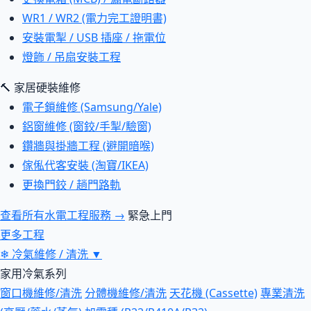
WR1 / WR2 (電力完工證明書)
安裝電掣 / USB 插座 / 拖電位
燈飾 / 吊扇安裝工程
🔨 家居硬裝維修
電子鎖維修 (Samsung/Yale)
鋁窗維修 (窗鉸/手掣/驗窗)
鑽牆與掛牆工程 (避開暗喉)
傢俬代客安裝 (淘寶/IKEA)
更換門鉸 / 趟門路軌
查看所有水電工程服務 →
緊急上門
更多工程
❄
冷氣維修 / 清洗
▼
家用冷氣系列
窗口機維修/清洗
分體機維修/清洗
天花機 (Cassette)
專業清洗