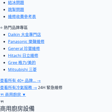
結冰問題
跳掣問題
維修收費參考表
⭐ 熱門品牌專區
Daikin 大金專門店
Panasonic 樂聲維修
General 珍寶維修
Hitachi 日立維修
Gree 格力/美的
Mitsubishi 三菱
查看所有 40+ 品牌... →
查看所有冷氣服務 →
24H 緊急維修
🍴
商用廚房
▼
🍴
商用廚房設備