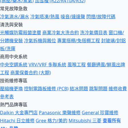
(高壓/藥水/蒸氣)
加雪種 (R22/R410A/R32)
常見故障急救
冷氣滴水/漏水
冷氣唔凍/熱風
噪音/達達聲
閃燈/故障代碼
清洗與安裝
光觸媒防霉殺菌塗層
商業冷氣大洗合約
洗冷氣價目表
窗口機/
分體機安裝
冷氣拆機與搬位
專業搭棚/免搭棚工程
封玻璃/封鋁
板/洗窿
商用中央系統
中央空調系統
VRV/VRF 多聯系統
風喉工程
餐廳通風/鮮風出牌
工程
商業保養合約 (大期)
技術維修專區
壓縮機更換
控制電路板維修 (PCB)
結冰問題
跳掣問題
維修收費
參考表
熱門品牌專區
Daikin 大金專門店
Panasonic 樂聲維修
General 珍寶維修
Hitachi 日立維修
Gree 格力/美的
Mitsubishi 三菱
查看所有