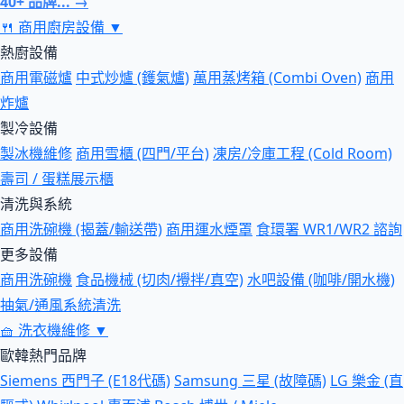
40+ 品牌... →
🍴
商用廚房設備
▼
熱廚設備
商用電磁爐
中式炒爐 (鑊氣爐)
萬用蒸烤箱 (Combi Oven)
商用
炸爐
製冷設備
製冰機維修
商用雪櫃 (四門/平台)
凍房/冷庫工程 (Cold Room)
壽司 / 蛋糕展示櫃
清洗與系統
商用洗碗機 (揭蓋/輸送帶)
商用運水煙罩
食環署 WR1/WR2 諮詢
更多設備
商用洗碗機
食品機械 (切肉/攪拌/真空)
水吧設備 (咖啡/開水機)
抽氣/通風系統清洗
🧺
洗衣機維修
▼
歐韓熱門品牌
Siemens 西門子 (E18代碼)
Samsung 三星 (故障碼)
LG 樂金 (直