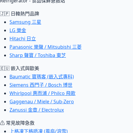
Refrigerator - 食品保鮮急救站
🇯🇵 日韓熱門品牌
Samsung 三星
LG 樂金
Hitachi 日立
Panasonic 樂聲 / Mitsubishi 三菱
Sharp 聲寶 / Toshiba 東芝
🇪🇺 嵌入式與歐美
Baumatic 寶瑪客 (嵌入式專科)
Siemens 西門子 / Bosch 博世
Whirlpool 惠而浦 / Philco 飛歌
Gaggenau / Miele / Sub-Zero
Zanussi 金章 / Electrolux
⚠ 常見故障急救
上格凍下格唔凍 (風扇/溶雪)