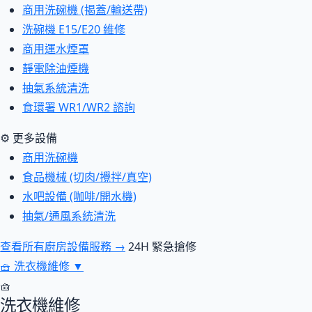
商用洗碗機 (揭蓋/輸送帶)
洗碗機 E15/E20 維修
商用運水煙罩
靜電除油煙機
抽氣系統清洗
食環署 WR1/WR2 諮詢
⚙ 更多設備
商用洗碗機
食品機械 (切肉/攪拌/真空)
水吧設備 (咖啡/開水機)
抽氣/通風系統清洗
查看所有廚房設備服務 →
24H 緊急搶修
🧺
洗衣機維修
▼
🧺
洗衣機維修