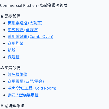
Commercial Kitchen - 餐飲業最強後盾
🔥 熱廚設備
商用電磁爐 (大功率)
中式炒爐 (鑊氣爐)
萬用蒸烤箱 (Combi Oven)
商用炸爐
扒爐
保溫櫃
🧊 製冷設備
製冰機維修
商用雪櫃 (四門/平台)
凍房/冷庫工程 (Cold Room)
壽司 / 蛋糕展示櫃
🚿 清洗與系統