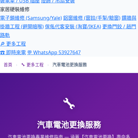
裝電掣 / USB 插座
燈飾 / 吊扇安裝
家居硬裝維修
電子鎖維修 (Samsung/Yale)
鋁窗維修 (窗鉸/手掣/驗窗)
鑽牆與
掛牆工程 (避開暗喉)
傢俬代客安裝 (淘寶/IKEA)
更換門鉸 / 趟門
路軌
🔎 更多工程
☎ 即時來電
💬 WhatsApp 53927647
首頁
›
🔧 更多工程
›
汽車電池更換服務
🔧
汽車電池更換服務
汽車電池更換專業維修指南 — 涵蓋【汽車電池更換】壽命多