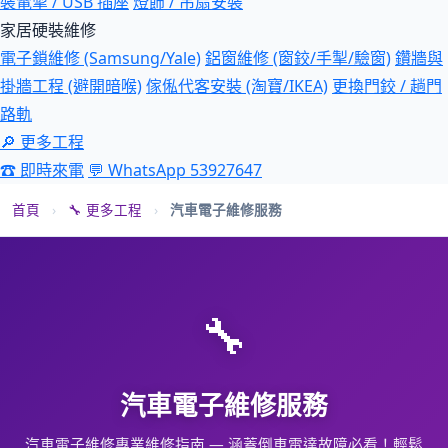
裝電掣 / USB 插座
燈飾 / 吊扇安裝
家居硬裝維修
電子鎖維修 (Samsung/Yale)
鋁窗維修 (窗鉸/手掣/驗窗)
鑽牆與
掛牆工程 (避開暗喉)
傢俬代客安裝 (淘寶/IKEA)
更換門鉸 / 趟門
路軌
🔎 更多工程
☎ 即時來電
💬 WhatsApp 53927647
首頁
›
🔧 更多工程
›
汽車電子維修服務
🔧
汽車電子維修服務
汽車電子維修專業維修指南 — 涵蓋倒車雷達故障必看！輕鬆