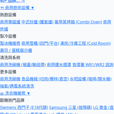
40+ 品牌... →
🍴
商用廚房設備
▼
熱廚設備
商用電磁爐
中式炒爐 (鑊氣爐)
萬用蒸烤箱 (Combi Oven)
商用
炸爐
製冷設備
製冰機維修
商用雪櫃 (四門/平台)
凍房/冷庫工程 (Cold Room)
壽司 / 蛋糕展示櫃
清洗與系統
商用洗碗機 (揭蓋/輸送帶)
商用運水煙罩
食環署 WR1/WR2 諮詢
更多設備
商用洗碗機
食品機械 (切肉/攪拌/真空)
水吧設備 (咖啡/開水機)
抽氣/通風系統清洗
🧺
洗衣機維修
▼
歐韓熱門品牌
Siemens 西門子 (E18代碼)
Samsung 三星 (故障碼)
LG 樂金 (直