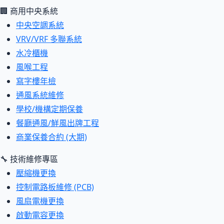
🏢 商用中央系統
中央空調系統
VRV/VRF 多聯系統
水冷櫃機
風喉工程
寫字樓年檢
通風系統維修
學校/機構定期保養
餐廳通風/鮮風出牌工程
商業保養合約 (大期)
🔧 技術維修專區
壓縮機更換
控制電路板維修 (PCB)
風扇電機更換
啟動電容更換