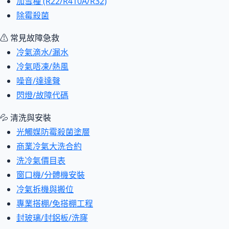
加雪種 (R22/R410A/R32)
除霉殺菌
⚠ 常見故障急救
冷氣滴水/漏水
冷氣唔凍/熱風
噪音/達達聲
閃燈/故障代碼
💦 清洗與安裝
光觸媒防霉殺菌塗層
商業冷氣大洗合約
洗冷氣價目表
窗口機/分體機安裝
冷氣拆機與搬位
專業搭棚/免搭棚工程
封玻璃/封鋁板/洗窿