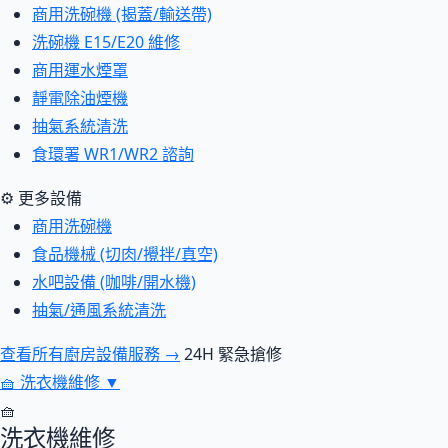
商用洗碗機 (揭蓋/輸送帶)
洗碗機 E15/E20 維修
商用運水煙罩
靜電除油煙機
抽氣系統清洗
食環署 WR1/WR2 諮詢
⚙ 更多設備
商用洗碗機
食品機械 (切肉/攪拌/真空)
水吧設備 (咖啡/開水機)
抽氣/通風系統清洗
查看所有廚房設備服務 →
24H 緊急搶修
🧺
洗衣機維修
▼
🧺
洗衣機維修