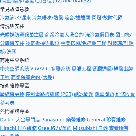
(高壓/藥水/蒸氣)
加雪種 (R22/R410A/R32)
常見故障急救
冷氣滴水/漏水
冷氣唔凍/熱風
噪音/達達聲
閃燈/故障代碼
清洗與安裝
光觸媒防霉殺菌塗層
商業冷氣大洗合約
洗冷氣價目表
窗口機/
分體機安裝
冷氣拆機與搬位
專業搭棚/免搭棚工程
封玻璃/封鋁
板/洗窿
商用中央系統
中央空調系統
VRV/VRF 多聯系統
風喉工程
餐廳通風/鮮風出牌
工程
商業保養合約 (大期)
技術維修專區
壓縮機更換
控制電路板維修 (PCB)
結冰問題
跳掣問題
維修收費
參考表
熱門品牌專區
Daikin 大金專門店
Panasonic 樂聲維修
General 珍寶維修
Hitachi 日立維修
Gree 格力/美的
Mitsubishi 三菱
查看所有