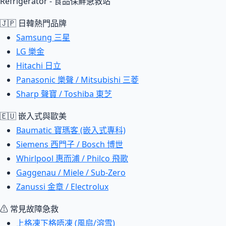
Refrigerator - 食品保鮮急救站
🇯🇵 日韓熱門品牌
Samsung 三星
LG 樂金
Hitachi 日立
Panasonic 樂聲 / Mitsubishi 三菱
Sharp 聲寶 / Toshiba 東芝
🇪🇺 嵌入式與歐美
Baumatic 寶瑪客 (嵌入式專科)
Siemens 西門子 / Bosch 博世
Whirlpool 惠而浦 / Philco 飛歌
Gaggenau / Miele / Sub-Zero
Zanussi 金章 / Electrolux
⚠ 常見故障急救
上格凍下格唔凍 (風扇/溶雪)