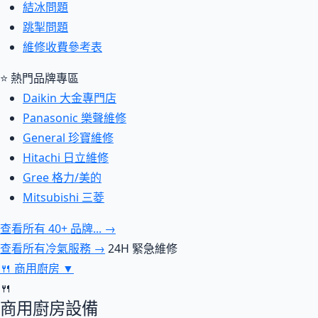
結冰問題
跳掣問題
維修收費參考表
⭐ 熱門品牌專區
Daikin 大金專門店
Panasonic 樂聲維修
General 珍寶維修
Hitachi 日立維修
Gree 格力/美的
Mitsubishi 三菱
查看所有 40+ 品牌... →
查看所有冷氣服務 →
24H 緊急維修
🍴
商用廚房
▼
🍴
商用廚房設備