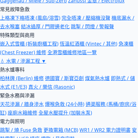
Gaggenau / Miele / Sub-Zero
Zanussi 金章 / Electrolux
常見故障急救
上格凍下格唔凍 (風扇/溶雪)
完全唔凍 / 壓縮機沒聲
機底漏水 /
去水喉塞
結冰過厚 / 門膠邊老化
跳掣 / 閃燈 / 警報聲
特殊類型與商用
嵌入式雪櫃 (拆裝廚櫃工程)
恆溫紅酒櫃 (Vintec / 其他)
急凍櫃
(Chest Freezer) 維修
全港雪櫃維修地區一覽
💧
水電 / 滲漏工程
▼
熱水爐專科
柏林牌 (Berlin) 維修
德國寶 / 斯寶亞創
煤氣熱水爐
即熱式 / 儲
水式 (E1/E3)
真火 / 樂信 (Rasonic)
緊急水務與滲漏
天花滲漏 / 牆身滲水
爆喉急救 (24小時)
通渠服務 (馬桶/廚房/浴
缸)
座廁水箱維修
全屋水壓提升 (加裝水泵)
電力與照明
跳掣 / 燒 Fuse 急救
更換電箱 (MCB)
WR1 / WR2 電力證明書
安