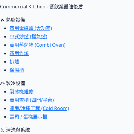
Commercial Kitchen - 餐飲業最強後盾
🔥 熱廚設備
商用電磁爐 (大功率)
中式炒爐 (鑊氣爐)
萬用蒸烤箱 (Combi Oven)
商用炸爐
扒爐
保溫櫃
🧊 製冷設備
製冰機維修
商用雪櫃 (四門/平台)
凍房/冷庫工程 (Cold Room)
壽司 / 蛋糕展示櫃
🚿 清洗與系統