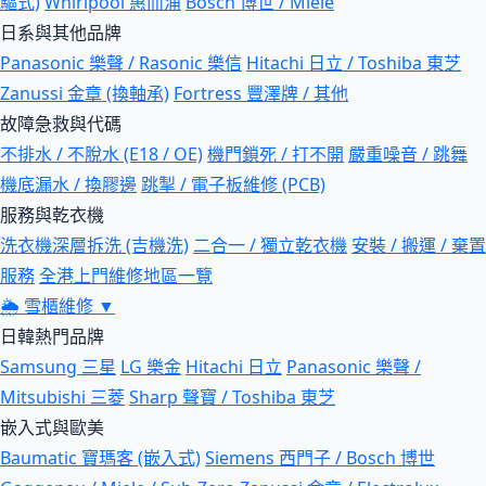
驅式)
Whirlpool 惠而浦
Bosch 博世 / Miele
日系與其他品牌
Panasonic 樂聲 / Rasonic 樂信
Hitachi 日立 / Toshiba 東芝
Zanussi 金章 (換軸承)
Fortress 豐澤牌 / 其他
故障急救與代碼
不排水 / 不脫水 (E18 / OE)
機門鎖死 / 打不開
嚴重噪音 / 跳舞
機底漏水 / 換膠邊
跳掣 / 電子板維修 (PCB)
服務與乾衣機
洗衣機深層拆洗 (吉機洗)
二合一 / 獨立乾衣機
安裝 / 搬運 / 棄置
服務
全港上門維修地區一覽
🌦
雪櫃維修
▼
日韓熱門品牌
Samsung 三星
LG 樂金
Hitachi 日立
Panasonic 樂聲 /
Mitsubishi 三菱
Sharp 聲寶 / Toshiba 東芝
嵌入式與歐美
Baumatic 寶瑪客 (嵌入式)
Siemens 西門子 / Bosch 博世