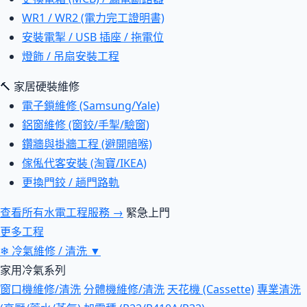
WR1 / WR2 (電力完工證明書)
安裝電掣 / USB 插座 / 拖電位
燈飾 / 吊扇安裝工程
🔨 家居硬裝維修
電子鎖維修 (Samsung/Yale)
鋁窗維修 (窗鉸/手掣/驗窗)
鑽牆與掛牆工程 (避開暗喉)
傢俬代客安裝 (淘寶/IKEA)
更換門鉸 / 趟門路軌
查看所有水電工程服務 →
緊急上門
更多工程
❄
冷氣維修 / 清洗
▼
家用冷氣系列
窗口機維修/清洗
分體機維修/清洗
天花機 (Cassette)
專業清洗