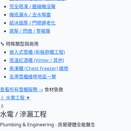
完全唔凍 / 壓縮機沒聲
機底漏水 / 去水喉塞
結冰過厚 / 門膠邊老化
跳掣 / 閃燈 / 警報聲
🔧 特殊類型與商用
嵌入式雪櫃 (拆裝廚櫃工程)
恆溫紅酒櫃 (Vintec / 其他)
急凍櫃 (Chest Freezer) 維修
全港雪櫃維修地區一覽
查看所有雪櫃服務 →
食材急救
💧
水電工程
▼
💧
水電 / 滲漏工程
Plumbing & Engineering - 房屋硬體全能醫生