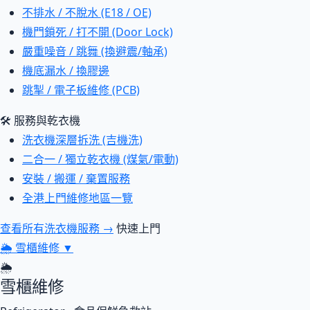
不排水 / 不脫水 (E18 / OE)
機門鎖死 / 打不開 (Door Lock)
嚴重噪音 / 跳舞 (換避震/軸承)
機底漏水 / 換膠邊
跳掣 / 電子板維修 (PCB)
🛠 服務與乾衣機
洗衣機深層拆洗 (吉機洗)
二合一 / 獨立乾衣機 (煤氣/電動)
安裝 / 搬運 / 棄置服務
全港上門維修地區一覽
查看所有洗衣機服務 →
快速上門
🌦
雪櫃維修
▼
🌦
雪櫃維修