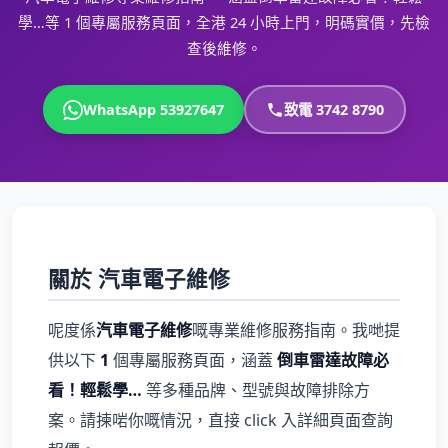
學…等 1 個專屬服務頁面，全港 24 小時上門，明碼實價，先檢
查後維修。
WhatsApp 53927647
致電 3742 8790
關於 汽車電子維修
呢度係
汽車電子維修
嘅專業維修服務指南。我哋提
供以下
1
個專屬服務頁面，涵蓋
倒車雷達故障必
看！輕鬆學…
等多種品牌、型號與故障排除方
案。請揀啱你嘅情況，直接 click 入詳細頁面查詢