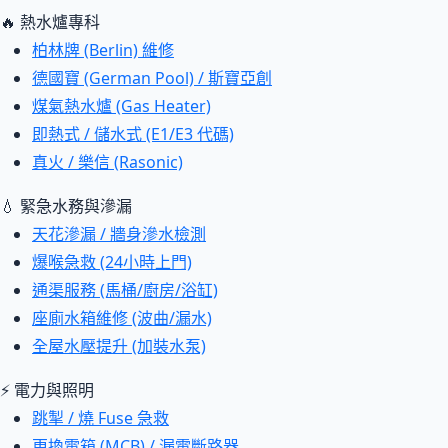
🔥 熱水爐專科
柏林牌 (Berlin) 維修
德國寶 (German Pool) / 斯寶亞創
煤氣熱水爐 (Gas Heater)
即熱式 / 儲水式 (E1/E3 代碼)
真火 / 樂信 (Rasonic)
💧 緊急水務與滲漏
天花滲漏 / 牆身滲水檢測
爆喉急救 (24小時上門)
通渠服務 (馬桶/廚房/浴缸)
座廁水箱維修 (波曲/漏水)
全屋水壓提升 (加裝水泵)
⚡ 電力與照明
跳掣 / 燒 Fuse 急救
更換電箱 (MCB) / 漏電斷路器