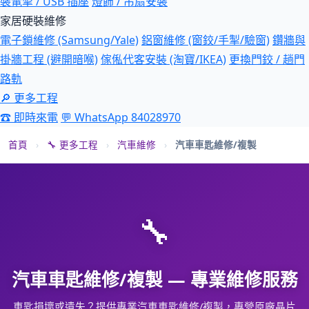
裝電掣 / USB 插座
燈飾 / 吊扇安裝
家居硬裝維修
電子鎖維修 (Samsung/Yale)
鋁窗維修 (窗鉸/手掣/驗窗)
鑽牆與
掛牆工程 (避開暗喉)
傢俬代客安裝 (淘寶/IKEA)
更換門鉸 / 趟門
路軌
🔎 更多工程
☎ 即時來電
💬 WhatsApp 84028970
首頁
›
🔧 更多工程
›
汽車維修
›
汽車車匙維修/複製
🔧
汽車車匙維修/複製 — 專業維修服務
車匙損壞或遺失？提供專業汽車車匙維修/複製，專營原廠晶片