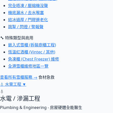
完全唔凍 / 壓縮機沒聲
機底漏水 / 去水喉塞
結冰過厚 / 門膠邊老化
跳掣 / 閃燈 / 警報聲
🔧 特殊類型與商用
嵌入式雪櫃 (拆裝廚櫃工程)
恆溫紅酒櫃 (Vintec / 其他)
急凍櫃 (Chest Freezer) 維修
全港雪櫃維修地區一覽
查看所有雪櫃服務 →
食材急救
💧
水電工程
▼
💧
水電 / 滲漏工程
Plumbing & Engineering - 房屋硬體全能醫生