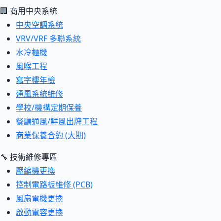
🏢 商用中央系統
中央空調系統
VRV/VRF 多聯系統
水冷櫃機
風喉工程
寫字樓年檢
通風系統維修
學校/機構定期保養
餐廳通風/鮮風出牌工程
商業保養合約 (大期)
🔧 技術維修專區
壓縮機更換
控制電路板維修 (PCB)
風扇電機更換
啟動電容更換