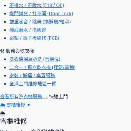
不排水 / 不脫水 (E18 / OE)
機門鎖死 / 打不開 (Door Lock)
嚴重噪音 / 跳舞 (換避震/軸承)
機底漏水 / 換膠邊
跳掣 / 電子板維修 (PCB)
🛠 服務與乾衣機
洗衣機深層拆洗 (吉機洗)
二合一 / 獨立乾衣機 (煤氣/電動)
安裝 / 搬運 / 棄置服務
全港上門維修地區一覽
查看所有洗衣機服務 →
快速上門
🌦
雪櫃維修
▼
🌦
雪櫃維修