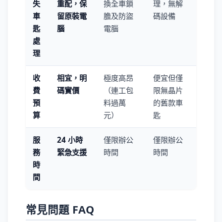
失
重配，保
換全車鎖
理，無解
車
留原裝電
膽及防盜
碼設備
匙
腦
電腦
處
理
收
相宜，明
極度高昂
便宜但僅
費
碼實價
（連工包
限無晶片
預
料過萬
的舊款車
算
元）
匙
服
24 小時
僅限辦公
僅限辦公
務
緊急支援
時間
時間
時
間
常見問題 FAQ