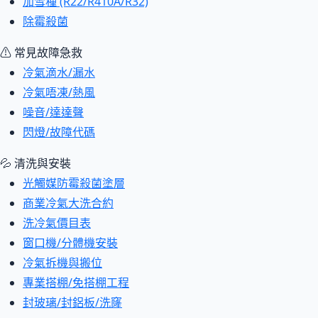
加雪種 (R22/R410A/R32)
除霉殺菌
⚠ 常見故障急救
冷氣滴水/漏水
冷氣唔凍/熱風
噪音/達達聲
閃燈/故障代碼
💦 清洗與安裝
光觸媒防霉殺菌塗層
商業冷氣大洗合約
洗冷氣價目表
窗口機/分體機安裝
冷氣拆機與搬位
專業搭棚/免搭棚工程
封玻璃/封鋁板/洗窿