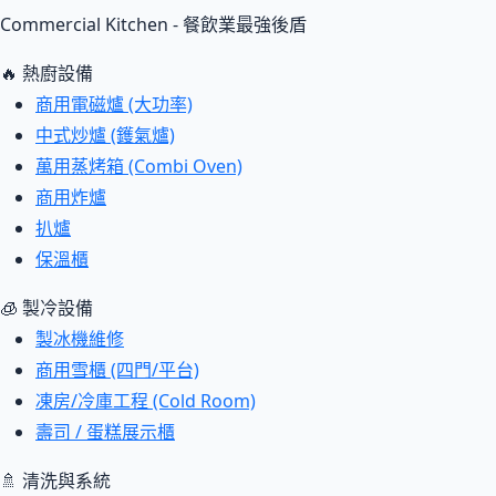
Commercial Kitchen - 餐飲業最強後盾
🔥 熱廚設備
商用電磁爐 (大功率)
中式炒爐 (鑊氣爐)
萬用蒸烤箱 (Combi Oven)
商用炸爐
扒爐
保溫櫃
🧊 製冷設備
製冰機維修
商用雪櫃 (四門/平台)
凍房/冷庫工程 (Cold Room)
壽司 / 蛋糕展示櫃
🚿 清洗與系統