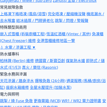
Gaggenau / Miele / Sub-Zero
Zanussi 金章 / Electrolux
常見故障急救
上格凍下格唔凍 (風扇/溶雪)
完全唔凍 / 壓縮機沒聲
機底漏水 /
去水喉塞
結冰過厚 / 門膠邊老化
跳掣 / 閃燈 / 警報聲
特殊類型與商用
嵌入式雪櫃 (拆裝廚櫃工程)
恆溫紅酒櫃 (Vintec / 其他)
急凍櫃
(Chest Freezer) 維修
全港雪櫃維修地區一覽
💧
水電 / 滲漏工程
▼
熱水爐專科
柏林牌 (Berlin) 維修
德國寶 / 斯寶亞創
煤氣熱水爐
即熱式 / 儲
水式 (E1/E3)
真火 / 樂信 (Rasonic)
緊急水務與滲漏
天花滲漏 / 牆身滲水
爆喉急救 (24小時)
通渠服務 (馬桶/廚房/浴
缸)
座廁水箱維修
全屋水壓提升 (加裝水泵)
電力與照明
跳掣 / 燒 Fuse 急救
更換電箱 (MCB)
WR1 / WR2 電力證明書
安