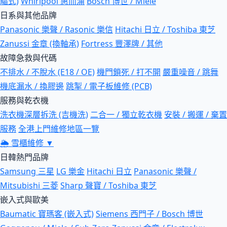
驅式)
Whirlpool 惠而浦
Bosch 博世 / Miele
日系與其他品牌
Panasonic 樂聲 / Rasonic 樂信
Hitachi 日立 / Toshiba 東芝
Zanussi 金章 (換軸承)
Fortress 豐澤牌 / 其他
故障急救與代碼
不排水 / 不脫水 (E18 / OE)
機門鎖死 / 打不開
嚴重噪音 / 跳舞
機底漏水 / 換膠邊
跳掣 / 電子板維修 (PCB)
服務與乾衣機
洗衣機深層拆洗 (吉機洗)
二合一 / 獨立乾衣機
安裝 / 搬運 / 棄置
服務
全港上門維修地區一覽
🌦
雪櫃維修
▼
日韓熱門品牌
Samsung 三星
LG 樂金
Hitachi 日立
Panasonic 樂聲 /
Mitsubishi 三菱
Sharp 聲寶 / Toshiba 東芝
嵌入式與歐美
Baumatic 寶瑪客 (嵌入式)
Siemens 西門子 / Bosch 博世