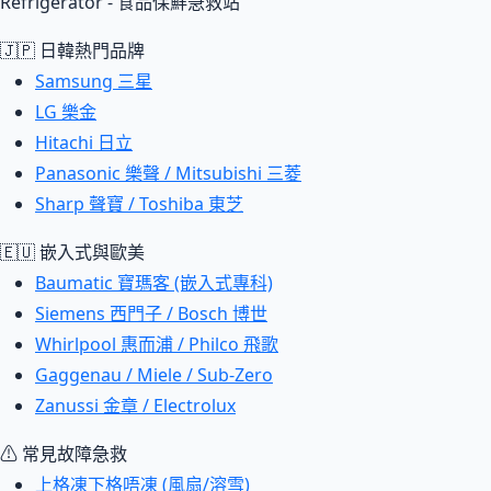
Refrigerator - 食品保鮮急救站
🇯🇵 日韓熱門品牌
Samsung 三星
LG 樂金
Hitachi 日立
Panasonic 樂聲 / Mitsubishi 三菱
Sharp 聲寶 / Toshiba 東芝
🇪🇺 嵌入式與歐美
Baumatic 寶瑪客 (嵌入式專科)
Siemens 西門子 / Bosch 博世
Whirlpool 惠而浦 / Philco 飛歌
Gaggenau / Miele / Sub-Zero
Zanussi 金章 / Electrolux
⚠ 常見故障急救
上格凍下格唔凍 (風扇/溶雪)