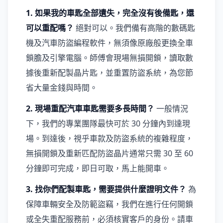
1. 如果我的車匙全部遺失，完全沒有後備匙，還
可以重配嗎？
絕對可以。我們備有高階的數碼匙
機及汽車防盜編程軟件，無須像原廠般更換全車
鎖膽及引擎電腦。師傅會現場無損開鎖，讀取數
據後重新配製晶片匙，並重置防盜系統，為您節
省大量金錢與時間。
2. 現場重配汽車車匙需要多長時間？
一般情況
下，我們的專業團隊最快可於 30 分鐘內到達現
場。到達後，視乎車款及防盜系統的複雜程度，
無損開鎖及重新匹配防盜晶片通常只需 30 至 60
分鐘即可完成，即日可取，馬上能開車。
3. 找你們配製車匙，需要提供什麼證明文件？
為
保障車輛安全及防範盜竊，我們在進行任何開鎖
或全失重配服務前，必須核實客戶的身份。請車