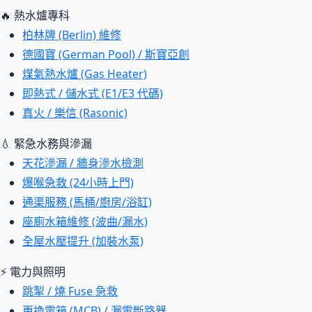
🔥 熱水爐專科
柏林牌 (Berlin) 維修
德國寶 (German Pool) / 斯寶亞創
煤氣熱水爐 (Gas Heater)
即熱式 / 儲水式 (E1/E3 代碼)
真火 / 樂信 (Rasonic)
💧 緊急水務與滲漏
天花滲漏 / 牆身滲水檢測
爆喉急救 (24小時上門)
通渠服務 (馬桶/廚房/浴缸)
座廁水箱維修 (波曲/漏水)
全屋水壓提升 (加裝水泵)
⚡ 電力與照明
跳掣 / 燒 Fuse 急救
更換電箱 (MCB) / 漏電斷路器