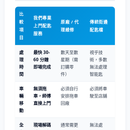
比
我們專業
較
原廠 / 代
傳統街邊
上門配匙
項
理維修
配匙檔
服務
目
處
最快 30-
數天至數
視乎技
理
60 分鐘
星期（需
術，多數
時
即場完成
訂購零
無法處理
間
件）
智能匙
車
無須拖
必須自行
必須將車
輛
車，師傅
安排拖車
駛至店舖
移
直接上門
回廠
動
全
現場解碼
通常需更
無法處