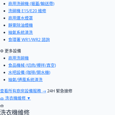
商用洗碗機 (揭蓋/輸送帶)
洗碗機 E15/E20 維修
商用運水煙罩
靜電除油煙機
抽氣系統清洗
食環署 WR1/WR2 諮詢
⚙ 更多設備
商用洗碗機
食品機械 (切肉/攪拌/真空)
水吧設備 (咖啡/開水機)
抽氣/通風系統清洗
查看所有廚房設備服務 →
24H 緊急搶修
🧺
洗衣機維修
▼
🧺
洗衣機維修