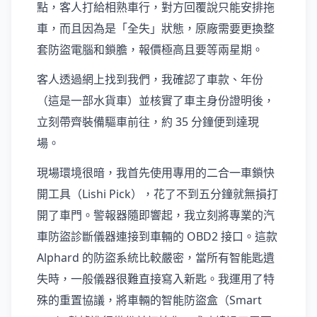
點，客人打給相熟車行，對方回覆說只能安排拖
車，而且因為是「全失」狀態，原廠需要更換整
套防盜電腦和鎖膽，報價極高且要等兩星期。
客人透過網上找到我們，我確認了車款、年份
（這是一部水貨車）並核實了車主身份證明後，
立刻帶齊裝備驅車前往，約 35 分鐘便到達現
場。
現場環境很暗，我首先使用專用的二合一車鎖快
開工具（Lishi Pick），花了不到五分鐘就無損打
開了車門。警報器隨即響起，我立刻將專業的汽
車防盜診斷儀器連接到車輛的 OBD2 接口。這款
Alphard 的防盜系統比較嚴密，當所有智能匙遺
失時，一般儀器很難直接寫入新匙。我運用了特
殊的重置協議，將車輛的智能防盜盒（Smart