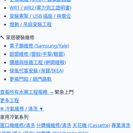
WR1 / WR2 (電力完工證明書)
安裝電掣 / USB 插座 / 拖電位
燈飾 / 吊扇安裝工程
🔨 家居硬裝維修
電子鎖維修 (Samsung/Yale)
鋁窗維修 (窗鉸/手掣/驗窗)
鑽牆與掛牆工程 (避開暗喉)
傢俬代客安裝 (淘寶/IKEA)
更換門鉸 / 趟門路軌
查看所有水電工程服務 →
緊急上門
更多工程
❄
冷氣維修 / 清洗
▼
家用冷氣系列
窗口機維修/清洗
分體機維修/清洗
天花機 (Cassette)
專業清洗