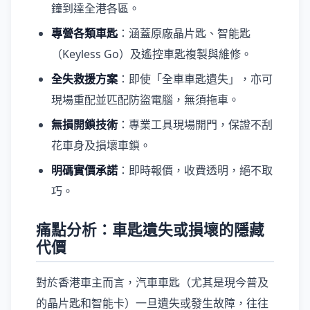
鐘到達全港各區。
專營各類車匙
：涵蓋原廠晶片匙、智能匙
（Keyless Go）及遙控車匙複製與維修。
全失救援方案
：即使「全車車匙遺失」，亦可
現場重配並匹配防盜電腦，無須拖車。
無損開鎖技術
：專業工具現場開門，保證不刮
花車身及損壞車鎖。
明碼實價承諾
：即時報價，收費透明，絕不取
巧。
痛點分析：車匙遺失或損壞的隱藏
代價
對於香港車主而言，汽車車匙（尤其是現今普及
的晶片匙和智能卡）一旦遺失或發生故障，往往