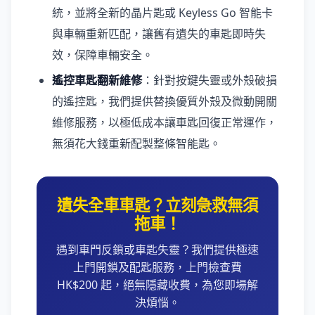
統，並將全新的晶片匙或 Keyless Go 智能卡
與車輛重新匹配，讓舊有遺失的車匙即時失
效，保障車輛安全。
遙控車匙翻新維修
：針對按鍵失靈或外殼破損
的遙控匙，我們提供替換優質外殼及微動開關
維修服務，以極低成本讓車匙回復正常運作，
無須花大錢重新配製整條智能匙。
遺失全車車匙？立刻急救無須
拖車！
遇到車門反鎖或車匙失靈？我們提供極速
上門開鎖及配匙服務，上門檢查費
HK$200 起，絕無隱藏收費，為您即場解
決煩惱。