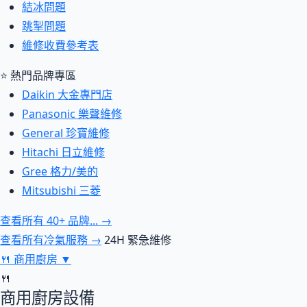
結冰問題
跳掣問題
維修收費參考表
⭐ 熱門品牌專區
Daikin 大金專門店
Panasonic 樂聲維修
General 珍寶維修
Hitachi 日立維修
Gree 格力/美的
Mitsubishi 三菱
查看所有 40+ 品牌... →
查看所有冷氣服務 →
24H 緊急維修
🍴
商用廚房
▼
🍴
商用廚房設備