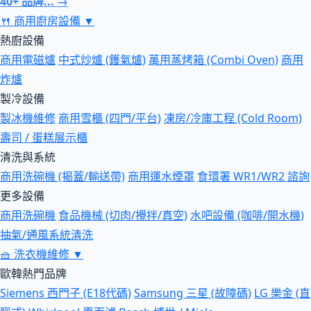
40+ 品牌... →
🍴
商用廚房設備
▼
熱廚設備
商用電磁爐
中式炒爐 (鑊氣爐)
萬用蒸烤箱 (Combi Oven)
商用
炸爐
製冷設備
製冰機維修
商用雪櫃 (四門/平台)
凍房/冷庫工程 (Cold Room)
壽司 / 蛋糕展示櫃
清洗與系統
商用洗碗機 (揭蓋/輸送帶)
商用運水煙罩
食環署 WR1/WR2 諮詢
更多設備
商用洗碗機
食品機械 (切肉/攪拌/真空)
水吧設備 (咖啡/開水機)
抽氣/通風系統清洗
🧺
洗衣機維修
▼
歐韓熱門品牌
Siemens 西門子 (E18代碼)
Samsung 三星 (故障碼)
LG 樂金 (直