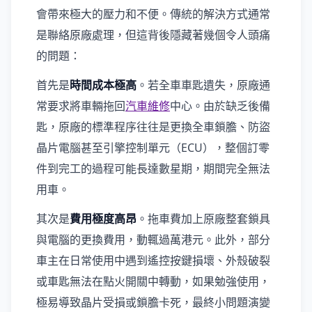
會帶來極大的壓力和不便。傳統的解決方式通常
是聯絡原廠處理，但這背後隱藏著幾個令人頭痛
的問題：
首先是
時間成本極高
。若全車車匙遺失，原廠通
常要求將車輛拖回
汽車維修
中心。由於缺乏後備
匙，原廠的標準程序往往是更換全車鎖膽、防盜
晶片電腦甚至引擎控制單元（ECU），整個訂零
件到完工的過程可能長達數星期，期間完全無法
用車。
其次是
費用極度高昂
。拖車費加上原廠整套鎖具
與電腦的更換費用，動輒過萬港元。此外，部分
車主在日常使用中遇到遙控按鍵損壞、外殼破裂
或車匙無法在點火開關中轉動，如果勉強使用，
極易導致晶片受損或鎖膽卡死，最終小問題演變