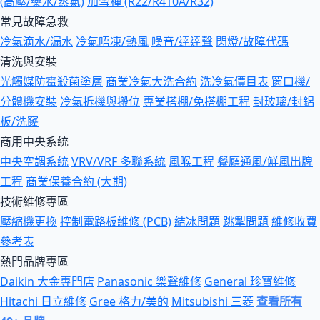
(高壓/藥水/蒸氣)
加雪種 (R22/R410A/R32)
常見故障急救
冷氣滴水/漏水
冷氣唔凍/熱風
噪音/達達聲
閃燈/故障代碼
清洗與安裝
光觸媒防霉殺菌塗層
商業冷氣大洗合約
洗冷氣價目表
窗口機/
分體機安裝
冷氣拆機與搬位
專業搭棚/免搭棚工程
封玻璃/封鋁
板/洗窿
商用中央系統
中央空調系統
VRV/VRF 多聯系統
風喉工程
餐廳通風/鮮風出牌
工程
商業保養合約 (大期)
技術維修專區
壓縮機更換
控制電路板維修 (PCB)
結冰問題
跳掣問題
維修收費
參考表
熱門品牌專區
Daikin 大金專門店
Panasonic 樂聲維修
General 珍寶維修
Hitachi 日立維修
Gree 格力/美的
Mitsubishi 三菱
查看所有