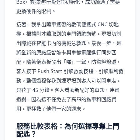
Box）數據進行備份並初始化，成功繞過了需要
更換硬件的限制。
接著，我拿出隨車攜帶的數碼便攜式 CNC 切匙
機，根據剛才讀取到的車門鎖膽齒號，現場切割
出隱藏在智能卡內的機械急救匙。最後一步，是
將全新的原廠級智能卡與車輛電腦進行同步匹
配。隨著儀表板發出「嗶」一聲，防盜燈熄滅，
客人按下 Push Start 引擎啟動按鈕，引擎順利發
動。整個過程從我到達現場到客人可以開車走，
只花了 45 分鐘。客人看著新配好的車匙，連聲
道謝，因為這不僅免去了高昂的拖車和回廠費
用，更拯救了他們一家的週末。
服務比較表格：為何選擇專業上門
配匙？