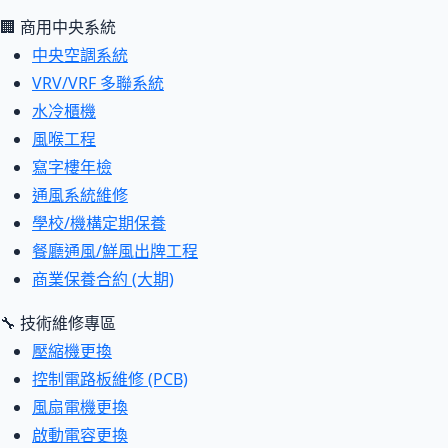
🏢 商用中央系統
中央空調系統
VRV/VRF 多聯系統
水冷櫃機
風喉工程
寫字樓年檢
通風系統維修
學校/機構定期保養
餐廳通風/鮮風出牌工程
商業保養合約 (大期)
🔧 技術維修專區
壓縮機更換
控制電路板維修 (PCB)
風扇電機更換
啟動電容更換