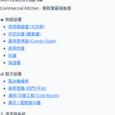
Commercial Kitchen - 餐飲業最強後盾
🔥 熱廚設備
商用電磁爐 (大功率)
中式炒爐 (鑊氣爐)
萬用蒸烤箱 (Combi Oven)
商用炸爐
扒爐
保溫櫃
🧊 製冷設備
製冰機維修
商用雪櫃 (四門/平台)
凍房/冷庫工程 (Cold Room)
壽司 / 蛋糕展示櫃
🚿 清洗與系統