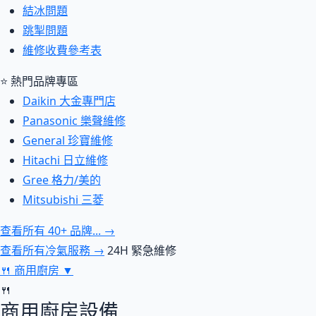
結冰問題
跳掣問題
維修收費參考表
⭐ 熱門品牌專區
Daikin 大金專門店
Panasonic 樂聲維修
General 珍寶維修
Hitachi 日立維修
Gree 格力/美的
Mitsubishi 三菱
查看所有 40+ 品牌... →
查看所有冷氣服務 →
24H 緊急維修
🍴
商用廚房
▼
🍴
商用廚房設備