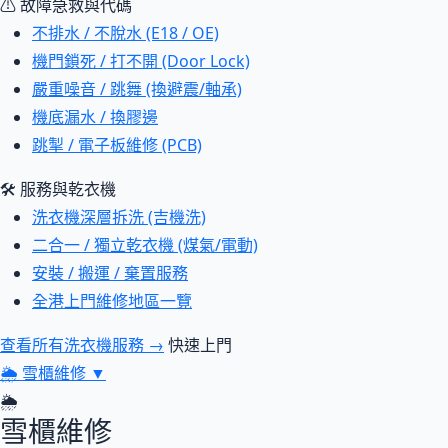
⚠ 故障急救與代碼
不排水 / 不脫水 (E18 / OE)
機門鎖死 / 打不開 (Door Lock)
嚴重噪音 / 跳舞 (換避震/軸承)
機底漏水 / 換膠邊
跳掣 / 電子板維修 (PCB)
🛠 服務與乾衣機
洗衣機深層拆洗 (吉機洗)
二合一 / 獨立乾衣機 (煤氣/電動)
安裝 / 搬運 / 棄置服務
全港上門維修地區一覽
查看所有洗衣機服務 →
快速上門
🌦
雪櫃維修
▼
🌦
雪櫃維修