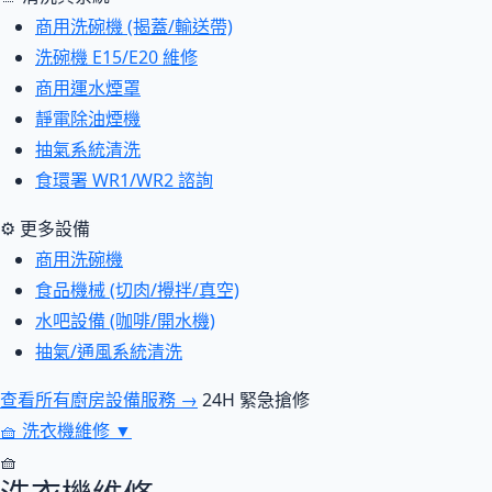
商用洗碗機 (揭蓋/輸送帶)
洗碗機 E15/E20 維修
商用運水煙罩
靜電除油煙機
抽氣系統清洗
食環署 WR1/WR2 諮詢
⚙ 更多設備
商用洗碗機
食品機械 (切肉/攪拌/真空)
水吧設備 (咖啡/開水機)
抽氣/通風系統清洗
查看所有廚房設備服務 →
24H 緊急搶修
🧺
洗衣機維修
▼
🧺