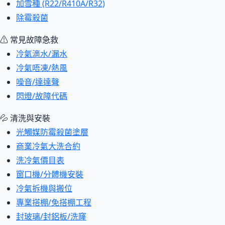
加雪種 (R22/R410A/R32)
除霉殺菌
⚠ 常見故障急救
冷氣滴水/漏水
冷氣唔凍/熱風
噪音/達達聲
閃燈/故障代碼
💦 清洗與安裝
光觸媒防霉殺菌塗層
商業冷氣大洗合約
洗冷氣價目表
窗口機/分體機安裝
冷氣拆機與搬位
專業搭棚/免搭棚工程
封玻璃/封鋁板/洗窿