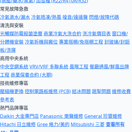
(高壓/藥水/蒸氣)
加雪種 (R22/R410A/R32)
常見故障急救
冷氣滴水/漏水
冷氣唔凍/熱風
噪音/達達聲
閃燈/故障代碼
清洗與安裝
光觸媒防霉殺菌塗層
商業冷氣大洗合約
洗冷氣價目表
窗口機/
分體機安裝
冷氣拆機與搬位
專業搭棚/免搭棚工程
封玻璃/封鋁
板/洗窿
商用中央系統
中央空調系統
VRV/VRF 多聯系統
風喉工程
餐廳通風/鮮風出牌
工程
商業保養合約 (大期)
技術維修專區
壓縮機更換
控制電路板維修 (PCB)
結冰問題
跳掣問題
維修收費
參考表
熱門品牌專區
Daikin 大金專門店
Panasonic 樂聲維修
General 珍寶維修
Hitachi 日立維修
Gree 格力/美的
Mitsubishi 三菱
查看所有