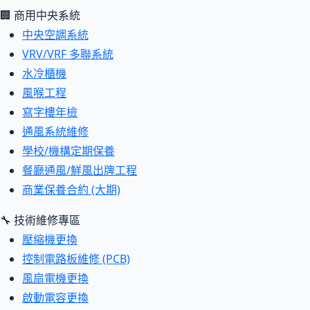
🏢 商用中央系統
中央空調系統
VRV/VRF 多聯系統
水冷櫃機
風喉工程
寫字樓年檢
通風系統維修
學校/機構定期保養
餐廳通風/鮮風出牌工程
商業保養合約 (大期)
🔧 技術維修專區
壓縮機更換
控制電路板維修 (PCB)
風扇電機更換
啟動電容更換