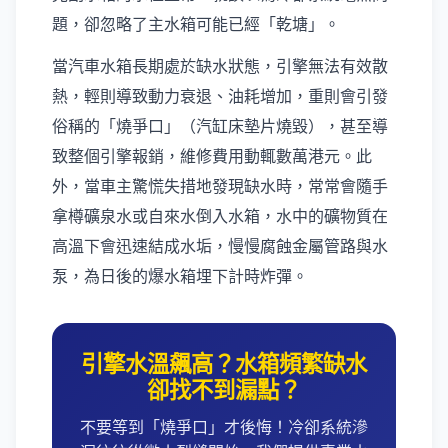
題，卻忽略了主水箱可能已經「乾塘」。
當汽車水箱長期處於缺水狀態，引擎無法有效散
熱，輕則導致動力衰退、油耗增加，重則會引發
俗稱的「燒爭口」（汽缸床墊片燒毀），甚至導
致整個引擎報銷，維修費用動輒數萬港元。此
外，當車主驚慌失措地發現缺水時，常常會隨手
拿樽礦泉水或自來水倒入水箱，水中的礦物質在
高溫下會迅速結成水垢，慢慢腐蝕金屬管路與水
泵，為日後的爆水箱埋下計時炸彈。
引擎水溫飆高？水箱頻繁缺水
卻找不到漏點？
不要等到「燒爭口」才後悔！冷卻系統滲