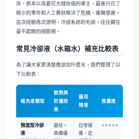
序。原本以為要花大錢抬偈的車主，最後只花了
極少的零件和人工費就解決了危機，連聲道謝。
這次經驗再次證明，冷卻系統的毛病，往往藏在
最不起眼的細節裡。
常見冷卻液（水箱水）補充比較表
為了讓大家更清楚應該加什麼水，我們整理了以
下比較表：
散熱與
適用
補充液類型
防護效
推薦度
情境
果
預混型冷卻
最佳。
日常保
⭐⭐⭐⭐⭐
液
具備優
養、定