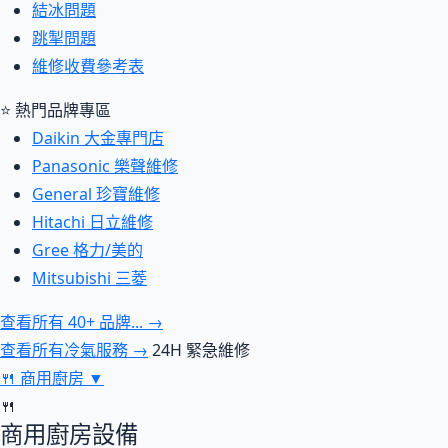
結冰問題
跳掣問題
維修收費參考表
⭐ 熱門品牌專區
Daikin 大金專門店
Panasonic 樂聲維修
General 珍寶維修
Hitachi 日立維修
Gree 格力/美的
Mitsubishi 三菱
查看所有 40+ 品牌... →
查看所有冷氣服務 →
24H 緊急維修
🍴
商用廚房
▼
🍴
商用廚房設備