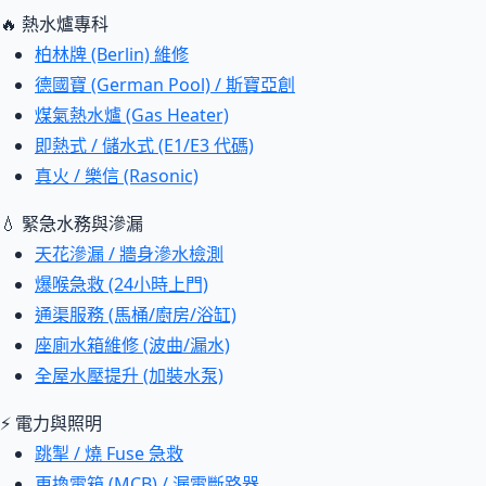
🔥 熱水爐專科
柏林牌 (Berlin) 維修
德國寶 (German Pool) / 斯寶亞創
煤氣熱水爐 (Gas Heater)
即熱式 / 儲水式 (E1/E3 代碼)
真火 / 樂信 (Rasonic)
💧 緊急水務與滲漏
天花滲漏 / 牆身滲水檢測
爆喉急救 (24小時上門)
通渠服務 (馬桶/廚房/浴缸)
座廁水箱維修 (波曲/漏水)
全屋水壓提升 (加裝水泵)
⚡ 電力與照明
跳掣 / 燒 Fuse 急救
更換電箱 (MCB) / 漏電斷路器