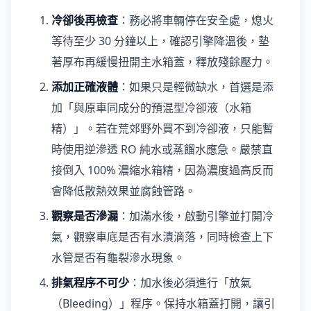
冷卻後再檢查
：務必將車輛停在安全處，熄火
等待至少 30 分鐘以上，確認引擎降溫後，墊
著厚布再緩慢扭開主水箱蓋，釋放殘餘壓力。
添加正確液體
：如果只是輕微缺水，首選是添
加「與原車同成分的預混型冷卻液（水箱
精）」。若在荒郊野外買不到冷卻液，只能暫
時使用逆滲透 RO 純水或蒸餾水應急。嚴禁直
接倒入 100% 濃縮水箱精，因為濃度過高反而
會降低散熱效果並腐蝕管路。
觀察是否滲漏
：加滿水後，啟動引擎並打開冷
氣，觀察車底是否有水漬滴落，同時檢查上下
水管是否有龜裂滲水現象。
排氣程序不可少
：加水後必須進行「放氣
（Bleeding）」程序。保持水箱蓋打開，讓引