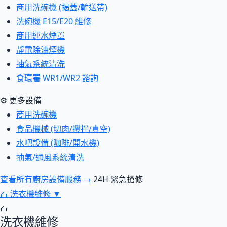
商用洗碗機 (揭蓋/輸送帶)
洗碗機 E15/E20 維修
商用運水煙罩
靜電除油煙機
抽氣系統清洗
食環署 WR1/WR2 諮詢
⚙ 更多設備
商用洗碗機
食品機械 (切肉/攪拌/真空)
水吧設備 (咖啡/開水機)
抽氣/通風系統清洗
查看所有廚房設備服務 →
24H 緊急搶修
🧺
洗衣機維修
▼
🧺
洗衣機維修