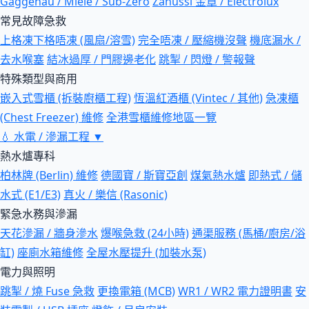
Gaggenau / Miele / Sub-Zero
Zanussi 金章 / Electrolux
常見故障急救
上格凍下格唔凍 (風扇/溶雪)
完全唔凍 / 壓縮機沒聲
機底漏水 /
去水喉塞
結冰過厚 / 門膠邊老化
跳掣 / 閃燈 / 警報聲
特殊類型與商用
嵌入式雪櫃 (拆裝廚櫃工程)
恆溫紅酒櫃 (Vintec / 其他)
急凍櫃
(Chest Freezer) 維修
全港雪櫃維修地區一覽
💧
水電 / 滲漏工程
▼
熱水爐專科
柏林牌 (Berlin) 維修
德國寶 / 斯寶亞創
煤氣熱水爐
即熱式 / 儲
水式 (E1/E3)
真火 / 樂信 (Rasonic)
緊急水務與滲漏
天花滲漏 / 牆身滲水
爆喉急救 (24小時)
通渠服務 (馬桶/廚房/浴
缸)
座廁水箱維修
全屋水壓提升 (加裝水泵)
電力與照明
跳掣 / 燒 Fuse 急救
更換電箱 (MCB)
WR1 / WR2 電力證明書
安