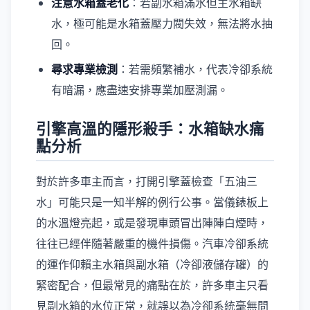
注意水箱蓋老化
：若副水箱滿水但主水箱缺
水，極可能是水箱蓋壓力閥失效，無法將水抽
回。
尋求專業檢測
：若需頻繁補水，代表冷卻系統
有暗漏，應盡速安排專業加壓測漏。
引擎高溫的隱形殺手：水箱缺水痛
點分析
對於許多車主而言，打開引擎蓋檢查「五油三
水」可能只是一知半解的例行公事。當儀錶板上
的水溫燈亮起，或是發現車頭冒出陣陣白煙時，
往往已經伴隨著嚴重的機件損傷。汽車冷卻系統
的運作仰賴主水箱與副水箱（冷卻液儲存罐）的
緊密配合，但最常見的痛點在於，許多車主只看
見副水箱的水位正常，就誤以為冷卻系統毫無問