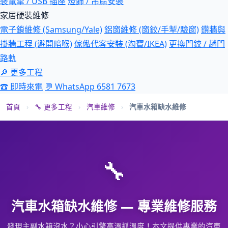
裝電掣 / USB 插座
燈飾 / 吊扇安裝
家居硬裝維修
電子鎖維修 (Samsung/Yale)
鋁窗維修 (窗鉸/手掣/驗窗)
鑽牆與
掛牆工程 (避開暗喉)
傢俬代客安裝 (淘寶/IKEA)
更換門鉸 / 趟門
路軌
🔎 更多工程
☎ 即時來電
💬 WhatsApp 6581 7673
首頁
›
🔧 更多工程
›
汽車維修
›
汽車水箱缺水維修
🔧
汽車水箱缺水維修 — 專業維修服務
發現主副水箱沒水？小心引擎高溫抓溫度！本文提供專業的汽車