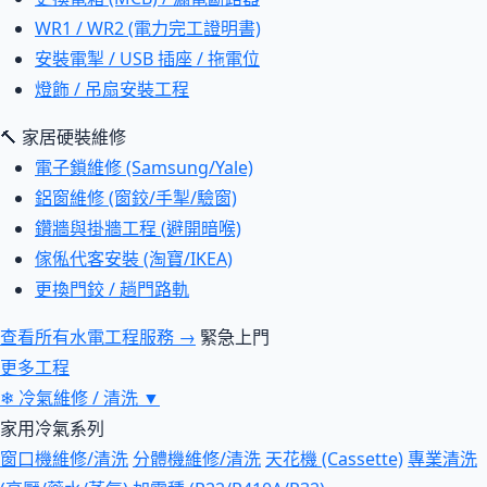
WR1 / WR2 (電力完工證明書)
安裝電掣 / USB 插座 / 拖電位
燈飾 / 吊扇安裝工程
🔨 家居硬裝維修
電子鎖維修 (Samsung/Yale)
鋁窗維修 (窗鉸/手掣/驗窗)
鑽牆與掛牆工程 (避開暗喉)
傢俬代客安裝 (淘寶/IKEA)
更換門鉸 / 趟門路軌
查看所有水電工程服務 →
緊急上門
更多工程
❄
冷氣維修 / 清洗
▼
家用冷氣系列
窗口機維修/清洗
分體機維修/清洗
天花機 (Cassette)
專業清洗