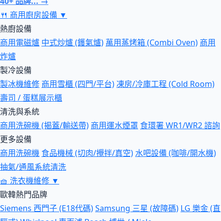
40+ 品牌... →
🍴
商用廚房設備
▼
熱廚設備
商用電磁爐
中式炒爐 (鑊氣爐)
萬用蒸烤箱 (Combi Oven)
商用
炸爐
製冷設備
製冰機維修
商用雪櫃 (四門/平台)
凍房/冷庫工程 (Cold Room)
壽司 / 蛋糕展示櫃
清洗與系統
商用洗碗機 (揭蓋/輸送帶)
商用運水煙罩
食環署 WR1/WR2 諮詢
更多設備
商用洗碗機
食品機械 (切肉/攪拌/真空)
水吧設備 (咖啡/開水機)
抽氣/通風系統清洗
🧺
洗衣機維修
▼
歐韓熱門品牌
Siemens 西門子 (E18代碼)
Samsung 三星 (故障碼)
LG 樂金 (直