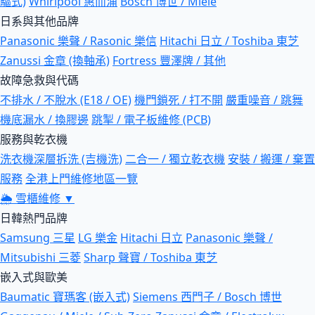
驅式)
Whirlpool 惠而浦
Bosch 博世 / Miele
日系與其他品牌
Panasonic 樂聲 / Rasonic 樂信
Hitachi 日立 / Toshiba 東芝
Zanussi 金章 (換軸承)
Fortress 豐澤牌 / 其他
故障急救與代碼
不排水 / 不脫水 (E18 / OE)
機門鎖死 / 打不開
嚴重噪音 / 跳舞
機底漏水 / 換膠邊
跳掣 / 電子板維修 (PCB)
服務與乾衣機
洗衣機深層拆洗 (吉機洗)
二合一 / 獨立乾衣機
安裝 / 搬運 / 棄置
服務
全港上門維修地區一覽
🌦
雪櫃維修
▼
日韓熱門品牌
Samsung 三星
LG 樂金
Hitachi 日立
Panasonic 樂聲 /
Mitsubishi 三菱
Sharp 聲寶 / Toshiba 東芝
嵌入式與歐美
Baumatic 寶瑪客 (嵌入式)
Siemens 西門子 / Bosch 博世