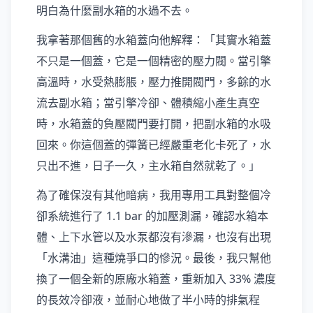
明白為什麼副水箱的水過不去。
我拿著那個舊的水箱蓋向他解釋：「其實水箱蓋
不只是一個蓋，它是一個精密的壓力閥。當引擎
高溫時，水受熱膨脹，壓力推開閥門，多餘的水
流去副水箱；當引擎冷卻、體積縮小產生真空
時，水箱蓋的負壓閥門要打開，把副水箱的水吸
回來。你這個蓋的彈簧已經嚴重老化卡死了，水
只出不進，日子一久，主水箱自然就乾了。」
為了確保沒有其他暗病，我用專用工具對整個冷
卻系統進行了 1.1 bar 的加壓測漏，確認水箱本
體、上下水管以及水泵都沒有滲漏，也沒有出現
「水溝油」這種燒爭口的慘況。最後，我只幫他
換了一個全新的原廠水箱蓋，重新加入 33% 濃度
的長效冷卻液，並耐心地做了半小時的排氣程