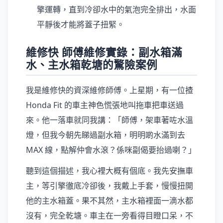
擎運轉，直到冷卻水中的氣泡完全排出，水面
平靜後才能將蓋子扭緊。
維修快 師傅維修實錄：副水箱滿
水、主水箱乾塘的驚險案例
我是維修快的資深維修師傅。上星期，有一位揸
Honda Fit 的車主神色慌張地叫拖車把車送過
來。他一落車就同我講：「師傅，架車著咗水溫
燈，但我今朝先睇過副水箱，明明啲水滿到去
MAX 線，點解仲會水滾？係咪副偈要抬過喇？」
聽到這個描述，我心裡大概有個底。我先安撫車
主，等引擎徹底冷卻後，我戴上手套，慢慢扭開
他的主水箱蓋。果不其然，主水箱裡面一滴水都
沒有，完全乾塘。車主在一旁看得目瞪口呆，不