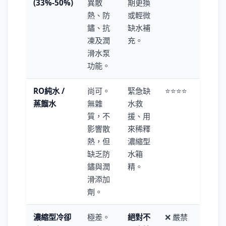
(33%-50%)
異散
期更換
熱、防
或輕微
鏽、抗
缺水補
凍及潤
充。
滑水泵
功能。
RO純水 /
尚可。
緊急缺
⭐⭐⭐⭐
蒸餾水
無雜
水救
質，不
援、用
影響散
來稀釋
熱，但
濃縮型
缺乏防
水箱
鏽與潤
精。
滑添加
劑。
濃縮型冷卻
極差。
絕對不
❌ 嚴禁