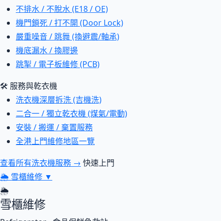
不排水 / 不脫水 (E18 / OE)
機門鎖死 / 打不開 (Door Lock)
嚴重噪音 / 跳舞 (換避震/軸承)
機底漏水 / 換膠邊
跳掣 / 電子板維修 (PCB)
🛠 服務與乾衣機
洗衣機深層拆洗 (吉機洗)
二合一 / 獨立乾衣機 (煤氣/電動)
安裝 / 搬運 / 棄置服務
全港上門維修地區一覽
查看所有洗衣機服務 →
快速上門
🌦
雪櫃維修
▼
🌦
雪櫃維修