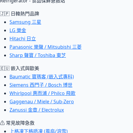
Refrigerator - 食品保鮮急救站
🇯🇵 日韓熱門品牌
Samsung 三星
LG 樂金
Hitachi 日立
Panasonic 樂聲 / Mitsubishi 三菱
Sharp 聲寶 / Toshiba 東芝
🇪🇺 嵌入式與歐美
Baumatic 寶瑪客 (嵌入式專科)
Siemens 西門子 / Bosch 博世
Whirlpool 惠而浦 / Philco 飛歌
Gaggenau / Miele / Sub-Zero
Zanussi 金章 / Electrolux
⚠ 常見故障急救
上格凍下格唔凍 (風扇/溶雪)