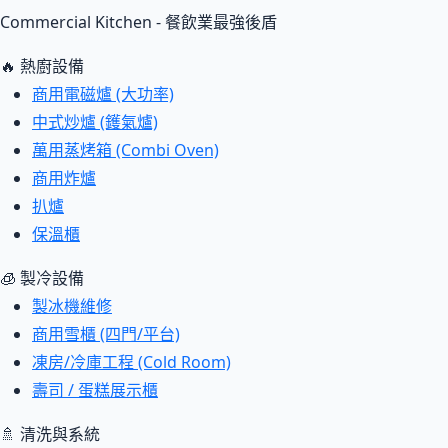
Commercial Kitchen - 餐飲業最強後盾
🔥 熱廚設備
商用電磁爐 (大功率)
中式炒爐 (鑊氣爐)
萬用蒸烤箱 (Combi Oven)
商用炸爐
扒爐
保溫櫃
🧊 製冷設備
製冰機維修
商用雪櫃 (四門/平台)
凍房/冷庫工程 (Cold Room)
壽司 / 蛋糕展示櫃
🚿 清洗與系統