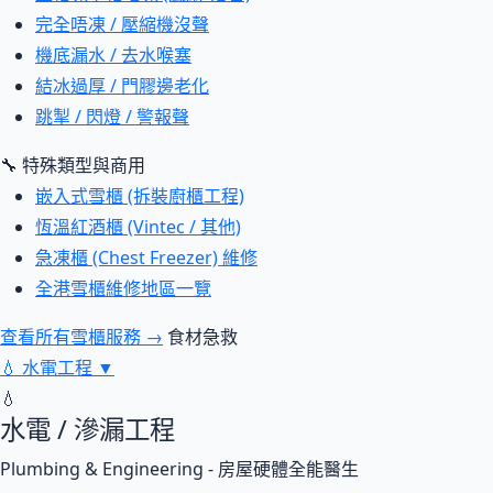
完全唔凍 / 壓縮機沒聲
機底漏水 / 去水喉塞
結冰過厚 / 門膠邊老化
跳掣 / 閃燈 / 警報聲
🔧 特殊類型與商用
嵌入式雪櫃 (拆裝廚櫃工程)
恆溫紅酒櫃 (Vintec / 其他)
急凍櫃 (Chest Freezer) 維修
全港雪櫃維修地區一覽
查看所有雪櫃服務 →
食材急救
💧
水電工程
▼
💧
水電 / 滲漏工程
Plumbing & Engineering - 房屋硬體全能醫生