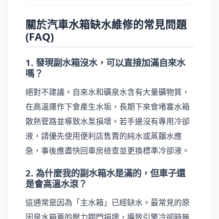
關於汽車水箱缺水維修的常見問題
(FAQ)
1. 發現副水箱沒水，可以直接加滿自來水
嗎？
絕對不建議。自來水和礦泉水含有大量礦物質，
在高溫運作下會產生水垢，長期下來會堵塞水箱
散熱管路並導致水泵損壞。若手邊沒有專用冷卻
液，請優先使用便利店售賣的純水或蒸餾水應
急，事後應盡快回車房檢查並更換標準冷卻液。
2. 為什麼我的副水箱水是滿的，但車子還
是會高溫水滾？
這通常是因為「主水箱」已經缺水。最常見的原
因是水箱蓋的壓力閥門損壞，導致引擎冷卻時無