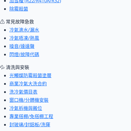
加雪種 (R22/R410A/R32)
除霉殺菌
⚠ 常見故障急救
冷氣滴水/漏水
冷氣唔凍/熱風
噪音/達達聲
閃燈/故障代碼
💦 清洗與安裝
光觸媒防霉殺菌塗層
商業冷氣大洗合約
洗冷氣價目表
窗口機/分體機安裝
冷氣拆機與搬位
專業搭棚/免搭棚工程
封玻璃/封鋁板/洗窿