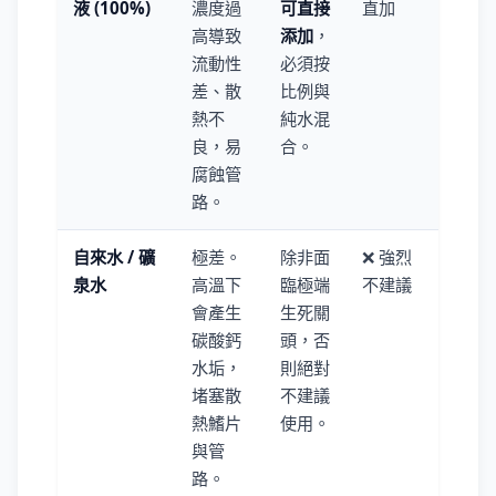
液 (100%)
濃度過
可直接
直加
高導致
添加
，
流動性
必須按
差、散
比例與
熱不
純水混
良，易
合。
腐蝕管
路。
自來水 / 礦
極差。
除非面
❌ 強烈
泉水
高溫下
臨極端
不建議
會產生
生死關
碳酸鈣
頭，否
水垢，
則絕對
堵塞散
不建議
熱鰭片
使用。
與管
路。