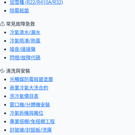
加雪種 (R22/R410A/R32)
除霉殺菌
⚠ 常見故障急救
冷氣滴水/漏水
冷氣唔凍/熱風
噪音/達達聲
閃燈/故障代碼
💦 清洗與安裝
光觸媒防霉殺菌塗層
商業冷氣大洗合約
洗冷氣價目表
窗口機/分體機安裝
冷氣拆機與搬位
專業搭棚/免搭棚工程
封玻璃/封鋁板/洗窿