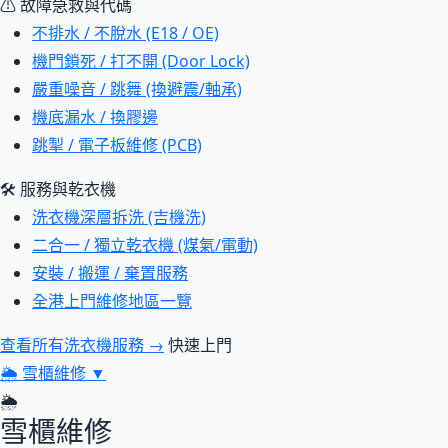
⚠ 故障急救與代碼
不排水 / 不脫水 (E18 / OE)
機門鎖死 / 打不開 (Door Lock)
嚴重噪音 / 跳舞 (換避震/軸承)
機底漏水 / 換膠邊
跳掣 / 電子板維修 (PCB)
🛠 服務與乾衣機
洗衣機深層拆洗 (吉機洗)
二合一 / 獨立乾衣機 (煤氣/電動)
安裝 / 搬運 / 棄置服務
全港上門維修地區一覽
查看所有洗衣機服務 →
快速上門
🌦
雪櫃維修
▼
🌦
雪櫃維修