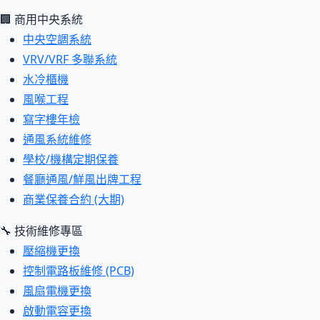
🏢 商用中央系統
中央空調系統
VRV/VRF 多聯系統
水冷櫃機
風喉工程
寫字樓年檢
通風系統維修
學校/機構定期保養
餐廳通風/鮮風出牌工程
商業保養合約 (大期)
🔧 技術維修專區
壓縮機更換
控制電路板維修 (PCB)
風扇電機更換
啟動電容更換