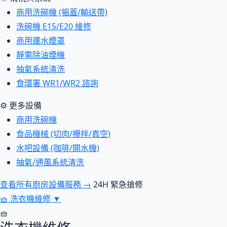
商用洗碗機 (揭蓋/輸送帶)
洗碗機 E15/E20 維修
商用運水煙罩
靜電除油煙機
抽氣系統清洗
食環署 WR1/WR2 諮詢
⚙ 更多設備
商用洗碗機
食品機械 (切肉/攪拌/真空)
水吧設備 (咖啡/開水機)
抽氣/通風系統清洗
查看所有廚房設備服務 →
24H 緊急搶修
🧺
洗衣機維修
▼
🧺