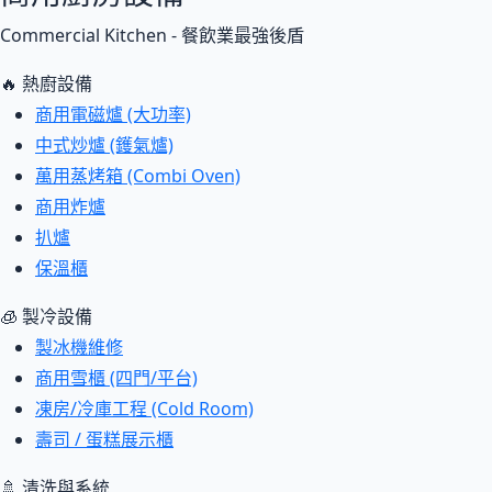
Commercial Kitchen - 餐飲業最強後盾
🔥 熱廚設備
商用電磁爐 (大功率)
中式炒爐 (鑊氣爐)
萬用蒸烤箱 (Combi Oven)
商用炸爐
扒爐
保溫櫃
🧊 製冷設備
製冰機維修
商用雪櫃 (四門/平台)
凍房/冷庫工程 (Cold Room)
壽司 / 蛋糕展示櫃
🚿 清洗與系統