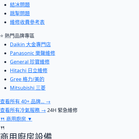
結冰問題
跳掣問題
維修收費參考表
⭐ 熱門品牌專區
Daikin 大金專門店
Panasonic 樂聲維修
General 珍寶維修
Hitachi 日立維修
Gree 格力/美的
Mitsubishi 三菱
查看所有 40+ 品牌... →
查看所有冷氣服務 →
24H 緊急維修
🍴
商用廚房
▼
🍴
商用廚房設備