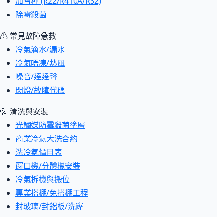
加雪種 (R22/R410A/R32)
除霉殺菌
⚠ 常見故障急救
冷氣滴水/漏水
冷氣唔凍/熱風
噪音/達達聲
閃燈/故障代碼
💦 清洗與安裝
光觸媒防霉殺菌塗層
商業冷氣大洗合約
洗冷氣價目表
窗口機/分體機安裝
冷氣拆機與搬位
專業搭棚/免搭棚工程
封玻璃/封鋁板/洗窿