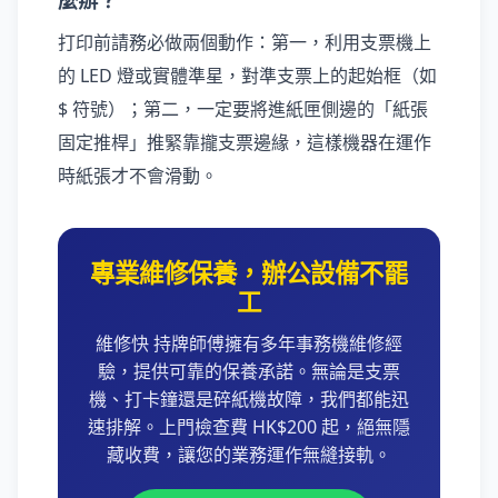
打印前請務必做兩個動作：第一，利用支票機上
的 LED 燈或實體準星，對準支票上的起始框（如
$ 符號）；第二，一定要將進紙匣側邊的「紙張
固定推桿」推緊靠攏支票邊緣，這樣機器在運作
時紙張才不會滑動。
專業維修保養，辦公設備不罷
工
維修快 持牌師傅擁有多年事務機維修經
驗，提供可靠的保養承諾。無論是支票
機、打卡鐘還是碎紙機故障，我們都能迅
速排解。上門檢查費 HK$200 起，絕無隱
藏收費，讓您的業務運作無縫接軌。