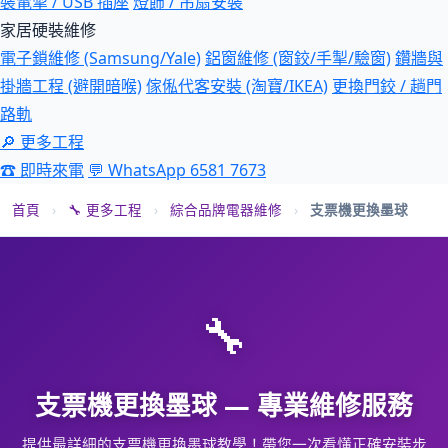
裝電掣 / USB 插座
燈飾 / 吊扇安裝
家居硬裝維修
電子鎖維修 (Samsung/Yale)
鋁窗維修 (窗鉸/手掣/驗窗)
鑽牆與
掛牆工程 (避開暗喉)
傢俬代客安裝 (淘寶/IKEA)
更換門鉸 / 趟門
路軌
🔎 更多工程
☎ 即時來電
💬 WhatsApp 6581 7673
首頁
›
🔧 更多工程
›
綜合品牌電器維修
›
支票機更換墨球
🔧
支票機更換墨球 — 專業維修服務
提供最詳細的支票機更換墨球教學！帶您一次看懂正確安裝步