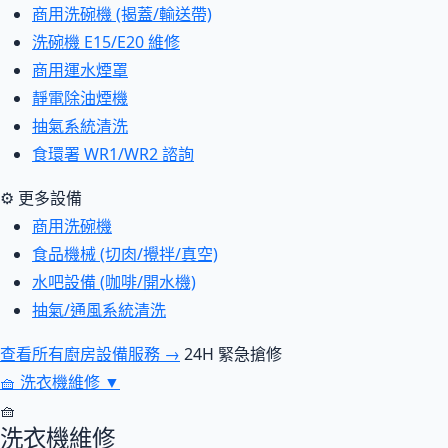
商用洗碗機 (揭蓋/輸送帶)
洗碗機 E15/E20 維修
商用運水煙罩
靜電除油煙機
抽氣系統清洗
食環署 WR1/WR2 諮詢
⚙ 更多設備
商用洗碗機
食品機械 (切肉/攪拌/真空)
水吧設備 (咖啡/開水機)
抽氣/通風系統清洗
查看所有廚房設備服務 →
24H 緊急搶修
🧺
洗衣機維修
▼
🧺
洗衣機維修