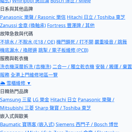
驅式)
Whirlpool 惠而浦
Bosch 博世 / Miele
日系與其他品牌
Panasonic 樂聲 / Rasonic 樂信
Hitachi 日立 / Toshiba 東芝
Zanussi 金章 (換軸承)
Fortress 豐澤牌 / 其他
故障急救與代碼
不排水 / 不脫水 (E18 / OE)
機門鎖死 / 打不開
嚴重噪音 / 跳舞
機底漏水 / 換膠邊
跳掣 / 電子板維修 (PCB)
服務與乾衣機
洗衣機深層拆洗 (吉機洗)
二合一 / 獨立乾衣機
安裝 / 搬運 / 棄置
服務
全港上門維修地區一覽
🌦
雪櫃維修
▼
日韓熱門品牌
Samsung 三星
LG 樂金
Hitachi 日立
Panasonic 樂聲 /
Mitsubishi 三菱
Sharp 聲寶 / Toshiba 東芝
嵌入式與歐美
Baumatic 寶瑪客 (嵌入式)
Siemens 西門子 / Bosch 博世