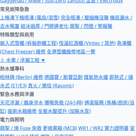
Gaggenau / Miele / Sub-Zero
Zanussi 金章 / Electrolux
常見故障急救
上格凍下格唔凍 (風扇/溶雪)
完全唔凍 / 壓縮機沒聲
機底漏水 /
去水喉塞
結冰過厚 / 門膠邊老化
跳掣 / 閃燈 / 警報聲
特殊類型與商用
嵌入式雪櫃 (拆裝廚櫃工程)
恆溫紅酒櫃 (Vintec / 其他)
急凍櫃
(Chest Freezer) 維修
全港雪櫃維修地區一覽
💧
水電 / 滲漏工程
▼
熱水爐專科
柏林牌 (Berlin) 維修
德國寶 / 斯寶亞創
煤氣熱水爐
即熱式 / 儲
水式 (E1/E3)
真火 / 樂信 (Rasonic)
緊急水務與滲漏
天花滲漏 / 牆身滲水
爆喉急救 (24小時)
通渠服務 (馬桶/廚房/浴
缸)
座廁水箱維修
全屋水壓提升 (加裝水泵)
電力與照明
跳掣 / 燒 Fuse 急救
更換電箱 (MCB)
WR1 / WR2 電力證明書
安