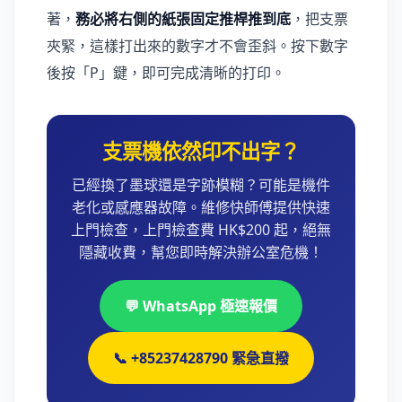
著，
務必將右側的紙張固定推桿推到底
，把支票
夾緊，這樣打出來的數字才不會歪斜。按下數字
後按「P」鍵，即可完成清晰的打印。
支票機依然印不出字？
已經換了墨球還是字跡模糊？可能是機件
老化或感應器故障。維修快師傅提供快速
上門檢查，上門檢查費 HK$200 起，絕無
隱藏收費，幫您即時解決辦公室危機！
💬 WhatsApp 極速報價
📞 +85237428790 緊急直撥