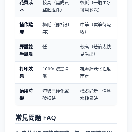
花費成
較高（需購買
較低（一瓶墨水
本
整個組件）
可用多次）
操作難
極低（即拆即
中等（需等待吸
度
裝）
收）
弄髒雙
低
較高（若滴太快
手風險
易溢出）
打印效
100% 濃黑清
視海綿老化程度
果
晰
而定
適用時
海綿已硬化或
機器尚新，僅墨
機
破損時
水耗盡時
常見問題 FAQ