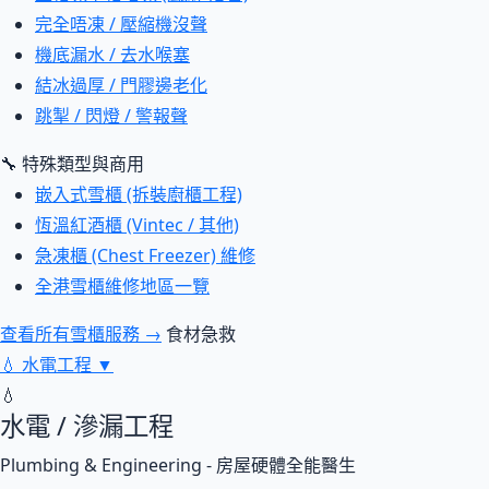
完全唔凍 / 壓縮機沒聲
機底漏水 / 去水喉塞
結冰過厚 / 門膠邊老化
跳掣 / 閃燈 / 警報聲
🔧 特殊類型與商用
嵌入式雪櫃 (拆裝廚櫃工程)
恆溫紅酒櫃 (Vintec / 其他)
急凍櫃 (Chest Freezer) 維修
全港雪櫃維修地區一覽
查看所有雪櫃服務 →
食材急救
💧
水電工程
▼
💧
水電 / 滲漏工程
Plumbing & Engineering - 房屋硬體全能醫生