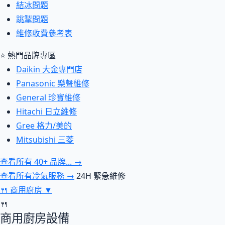
結冰問題
跳掣問題
維修收費參考表
⭐ 熱門品牌專區
Daikin 大金專門店
Panasonic 樂聲維修
General 珍寶維修
Hitachi 日立維修
Gree 格力/美的
Mitsubishi 三菱
查看所有 40+ 品牌... →
查看所有冷氣服務 →
24H 緊急維修
🍴
商用廚房
▼
🍴
商用廚房設備