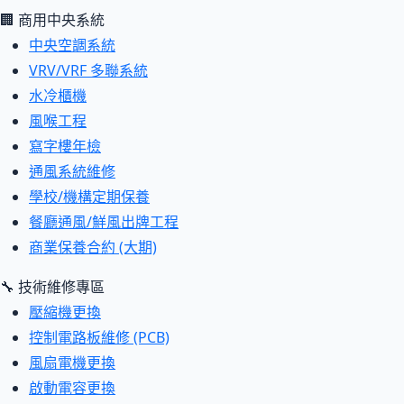
🏢 商用中央系統
中央空調系統
VRV/VRF 多聯系統
水冷櫃機
風喉工程
寫字樓年檢
通風系統維修
學校/機構定期保養
餐廳通風/鮮風出牌工程
商業保養合約 (大期)
🔧 技術維修專區
壓縮機更換
控制電路板維修 (PCB)
風扇電機更換
啟動電容更換