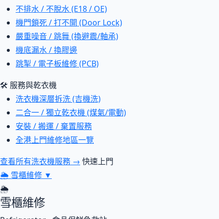
不排水 / 不脫水 (E18 / OE)
機門鎖死 / 打不開 (Door Lock)
嚴重噪音 / 跳舞 (換避震/軸承)
機底漏水 / 換膠邊
跳掣 / 電子板維修 (PCB)
🛠 服務與乾衣機
洗衣機深層拆洗 (吉機洗)
二合一 / 獨立乾衣機 (煤氣/電動)
安裝 / 搬運 / 棄置服務
全港上門維修地區一覽
查看所有洗衣機服務 →
快速上門
🌦
雪櫃維修
▼
🌦
雪櫃維修