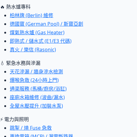
🔥 熱水爐專科
柏林牌 (Berlin) 維修
德國寶 (German Pool) / 斯寶亞創
煤氣熱水爐 (Gas Heater)
即熱式 / 儲水式 (E1/E3 代碼)
真火 / 樂信 (Rasonic)
💧 緊急水務與滲漏
天花滲漏 / 牆身滲水檢測
爆喉急救 (24小時上門)
通渠服務 (馬桶/廚房/浴缸)
座廁水箱維修 (波曲/漏水)
全屋水壓提升 (加裝水泵)
⚡ 電力與照明
跳掣 / 燒 Fuse 急救
更換電箱 (MCB) / 漏電斷路器