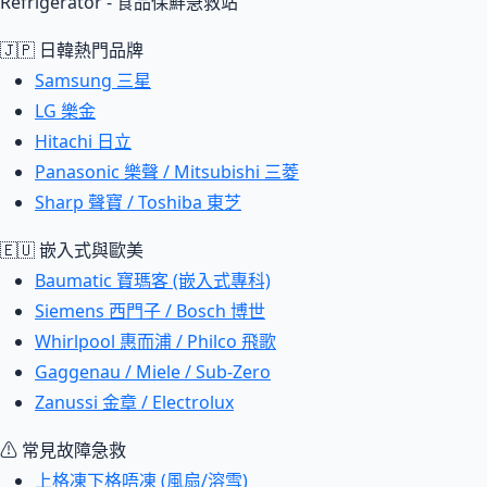
Refrigerator - 食品保鮮急救站
🇯🇵 日韓熱門品牌
Samsung 三星
LG 樂金
Hitachi 日立
Panasonic 樂聲 / Mitsubishi 三菱
Sharp 聲寶 / Toshiba 東芝
🇪🇺 嵌入式與歐美
Baumatic 寶瑪客 (嵌入式專科)
Siemens 西門子 / Bosch 博世
Whirlpool 惠而浦 / Philco 飛歌
Gaggenau / Miele / Sub-Zero
Zanussi 金章 / Electrolux
⚠ 常見故障急救
上格凍下格唔凍 (風扇/溶雪)