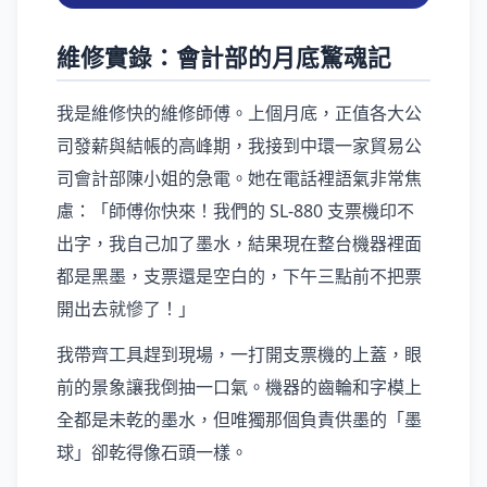
維修實錄：會計部的月底驚魂記
我是維修快的維修師傅。上個月底，正值各大公
司發薪與結帳的高峰期，我接到中環一家貿易公
司會計部陳小姐的急電。她在電話裡語氣非常焦
慮：「師傅你快來！我們的 SL-880 支票機印不
出字，我自己加了墨水，結果現在整台機器裡面
都是黑墨，支票還是空白的，下午三點前不把票
開出去就慘了！」
我帶齊工具趕到現場，一打開支票機的上蓋，眼
前的景象讓我倒抽一口氣。機器的齒輪和字模上
全都是未乾的墨水，但唯獨那個負責供墨的「墨
球」卻乾得像石頭一樣。