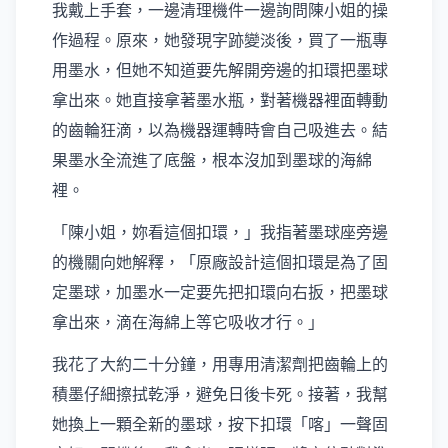
我戴上手套，一邊清理機件一邊詢問陳小姐的操
作過程。原來，她發現字跡變淡後，買了一瓶專
用墨水，但她不知道要先解開旁邊的扣環把墨球
拿出來。她直接拿著墨水瓶，對著機器裡面轉動
的齒輪狂滴，以為機器運轉時會自己吸進去。結
果墨水全流進了底盤，根本沒加到墨球的海綿
裡。
「陳小姐，妳看這個扣環，」我指著墨球座旁邊
的機關向她解釋，「原廠設計這個扣環是為了固
定墨球，加墨水一定要先把扣環向右扳，把墨球
拿出來，滴在海綿上等它吸收才行。」
我花了大約二十分鐘，用專用清潔劑把齒輪上的
積墨仔細擦拭乾淨，避免日後卡死。接著，我幫
她換上一顆全新的墨球，按下扣環「喀」一聲固