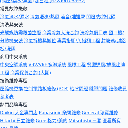
(高壓/藥水/蒸氣)
加雪種 (R22/R410A/R32)
常見故障急救
冷氣滴水/漏水
冷氣唔凍/熱風
噪音/達達聲
閃燈/故障代碼
清洗與安裝
光觸媒防霉殺菌塗層
商業冷氣大洗合約
洗冷氣價目表
窗口機/
分體機安裝
冷氣拆機與搬位
專業搭棚/免搭棚工程
封玻璃/封鋁
板/洗窿
商用中央系統
中央空調系統
VRV/VRF 多聯系統
風喉工程
餐廳通風/鮮風出牌
工程
商業保養合約 (大期)
技術維修專區
壓縮機更換
控制電路板維修 (PCB)
結冰問題
跳掣問題
維修收費
參考表
熱門品牌專區
Daikin 大金專門店
Panasonic 樂聲維修
General 珍寶維修
Hitachi 日立維修
Gree 格力/美的
Mitsubishi 三菱
查看所有