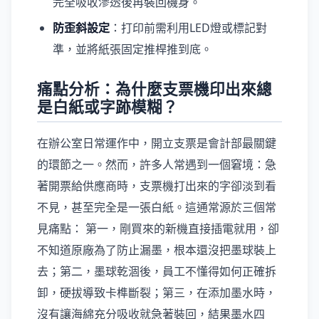
完全吸收滲透後再裝回機身。
防歪斜設定
：打印前需利用LED燈或標記對
準，並將紙張固定推桿推到底。
痛點分析：為什麼支票機印出來總
是白紙或字跡模糊？
在辦公室日常運作中，開立支票是會計部最關鍵
的環節之一。然而，許多人常遇到一個窘境：急
著開票給供應商時，支票機打出來的字卻淡到看
不見，甚至完全是一張白紙。這通常源於三個常
見痛點： 第一，剛買來的新機直接插電就用，卻
不知道原廠為了防止漏墨，根本還沒把墨球裝上
去；第二，墨球乾涸後，員工不懂得如何正確拆
卸，硬拔導致卡榫斷裂；第三，在添加墨水時，
沒有讓海綿充分吸收就急著裝回，結果墨水四