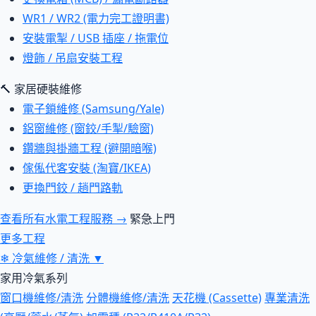
WR1 / WR2 (電力完工證明書)
安裝電掣 / USB 插座 / 拖電位
燈飾 / 吊扇安裝工程
🔨 家居硬裝維修
電子鎖維修 (Samsung/Yale)
鋁窗維修 (窗鉸/手掣/驗窗)
鑽牆與掛牆工程 (避開暗喉)
傢俬代客安裝 (淘寶/IKEA)
更換門鉸 / 趟門路軌
查看所有水電工程服務 →
緊急上門
更多工程
❄
冷氣維修 / 清洗
▼
家用冷氣系列
窗口機維修/清洗
分體機維修/清洗
天花機 (Cassette)
專業清洗