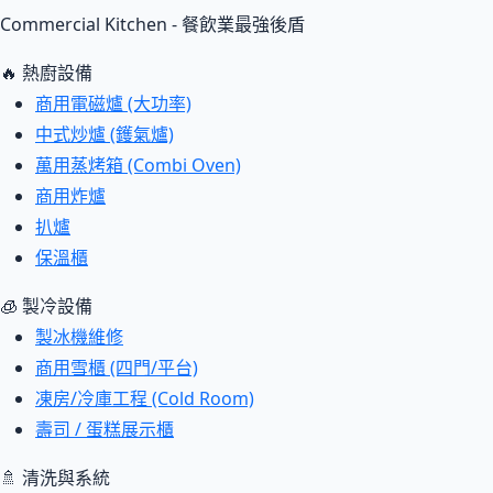
Commercial Kitchen - 餐飲業最強後盾
🔥 熱廚設備
商用電磁爐 (大功率)
中式炒爐 (鑊氣爐)
萬用蒸烤箱 (Combi Oven)
商用炸爐
扒爐
保溫櫃
🧊 製冷設備
製冰機維修
商用雪櫃 (四門/平台)
凍房/冷庫工程 (Cold Room)
壽司 / 蛋糕展示櫃
🚿 清洗與系統