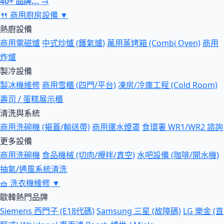
40+ 品牌... →
🍴
商用廚房設備
▼
熱廚設備
商用電磁爐
中式炒爐 (鑊氣爐)
萬用蒸烤箱 (Combi Oven)
商用
炸爐
製冷設備
製冰機維修
商用雪櫃 (四門/平台)
凍房/冷庫工程 (Cold Room)
壽司 / 蛋糕展示櫃
清洗與系統
商用洗碗機 (揭蓋/輸送帶)
商用運水煙罩
食環署 WR1/WR2 諮詢
更多設備
商用洗碗機
食品機械 (切肉/攪拌/真空)
水吧設備 (咖啡/開水機)
抽氣/通風系統清洗
🧺
洗衣機維修
▼
歐韓熱門品牌
Siemens 西門子 (E18代碼)
Samsung 三星 (故障碼)
LG 樂金 (直