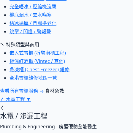
完全唔凍 / 壓縮機沒聲
機底漏水 / 去水喉塞
結冰過厚 / 門膠邊老化
跳掣 / 閃燈 / 警報聲
🔧 特殊類型與商用
嵌入式雪櫃 (拆裝廚櫃工程)
恆溫紅酒櫃 (Vintec / 其他)
急凍櫃 (Chest Freezer) 維修
全港雪櫃維修地區一覽
查看所有雪櫃服務 →
食材急救
💧
水電工程
▼
💧
水電 / 滲漏工程
Plumbing & Engineering - 房屋硬體全能醫生