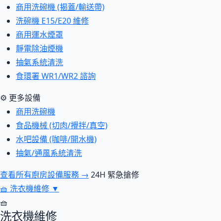
商用洗碗機 (揭蓋/輸送帶)
洗碗機 E15/E20 維修
商用運水煙罩
靜電除油煙機
抽氣系統清洗
食環署 WR1/WR2 諮詢
⚙ 更多設備
商用洗碗機
食品機械 (切肉/攪拌/真空)
水吧設備 (咖啡/開水機)
抽氣/通風系統清洗
查看所有廚房設備服務 →
24H 緊急搶修
🧺
洗衣機維修
▼
🧺
洗衣機維修