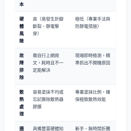
本
硬
高（易發生針腳
極低（專業手法與
體
斷裂、靜電擊
防靜電措施）
風
穿）
險
故
需自行上網爬
現場即時檢測，精
障
文，耗時且不一
準抓出不開機原因
排
定能解決
除
散
容易塗抹不均或
專業塗抹比例，確
熱
忘記撕除散熱器
保極致散熱效能
處
膠膜
理
適
具備豐富硬體知
新手、無時間折騰