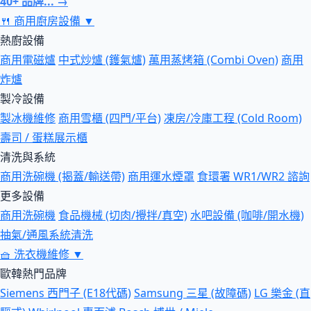
40+ 品牌... →
🍴
商用廚房設備
▼
熱廚設備
商用電磁爐
中式炒爐 (鑊氣爐)
萬用蒸烤箱 (Combi Oven)
商用
炸爐
製冷設備
製冰機維修
商用雪櫃 (四門/平台)
凍房/冷庫工程 (Cold Room)
壽司 / 蛋糕展示櫃
清洗與系統
商用洗碗機 (揭蓋/輸送帶)
商用運水煙罩
食環署 WR1/WR2 諮詢
更多設備
商用洗碗機
食品機械 (切肉/攪拌/真空)
水吧設備 (咖啡/開水機)
抽氣/通風系統清洗
🧺
洗衣機維修
▼
歐韓熱門品牌
Siemens 西門子 (E18代碼)
Samsung 三星 (故障碼)
LG 樂金 (直