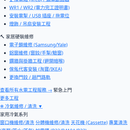
WR1 / WR2 (電力完工證明書)
安裝電掣 / USB 插座 / 拖電位
燈飾 / 吊扇安裝工程
🔨 家居硬裝維修
電子鎖維修 (Samsung/Yale)
鋁窗維修 (窗鉸/手掣/驗窗)
鑽牆與掛牆工程 (避開暗喉)
傢俬代客安裝 (淘寶/IKEA)
更換門鉸 / 趟門路軌
查看所有水電工程服務 →
緊急上門
更多工程
❄
冷氣維修 / 清洗
▼
家用冷氣系列
窗口機維修/清洗
分體機維修/清洗
天花機 (Cassette)
專業清洗