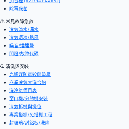
加雪種 (R22/R410A/R32)
除霉殺菌
⚠ 常見故障急救
冷氣滴水/漏水
冷氣唔凍/熱風
噪音/達達聲
閃燈/故障代碼
💦 清洗與安裝
光觸媒防霉殺菌塗層
商業冷氣大洗合約
洗冷氣價目表
窗口機/分體機安裝
冷氣拆機與搬位
專業搭棚/免搭棚工程
封玻璃/封鋁板/洗窿