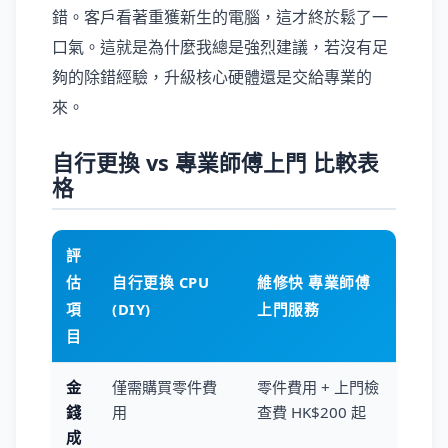
錯。客戶看著重獲新生的電腦，這才終於鬆了一
口氣。這就是為什麼我總是強烈建議，若沒有足
夠的除錯經驗，升級核心硬體還是交給專業的
來。
自行更換 vs 專業師傅上門 比較表
格
評
估
自行更換 CPU
維修快 專業師傅
項
(DIY)
上門服務
目
金
僅需購買零件費
零件費用 + 上門檢
錢
用
查費 HK$200 起
成