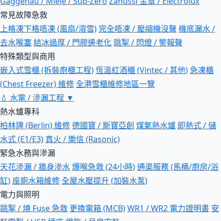
Gaggenau / Miele / Sub-Zero
Zanussi 金章 / Electrolux
常見故障急救
上格凍下格唔凍 (風扇/溶雪)
完全唔凍 / 壓縮機沒聲
機底漏水 /
去水喉塞
結冰過厚 / 門膠邊老化
跳掣 / 閃燈 / 警報聲
特殊類型與商用
嵌入式雪櫃 (拆裝廚櫃工程)
恆溫紅酒櫃 (Vintec / 其他)
急凍櫃
(Chest Freezer) 維修
全港雪櫃維修地區一覽
💧
水電 / 滲漏工程
▼
熱水爐專科
柏林牌 (Berlin) 維修
德國寶 / 斯寶亞創
煤氣熱水爐
即熱式 / 儲
水式 (E1/E3)
真火 / 樂信 (Rasonic)
緊急水務與滲漏
天花滲漏 / 牆身滲水
爆喉急救 (24小時)
通渠服務 (馬桶/廚房/浴
缸)
座廁水箱維修
全屋水壓提升 (加裝水泵)
電力與照明
跳掣 / 燒 Fuse 急救
更換電箱 (MCB)
WR1 / WR2 電力證明書
安