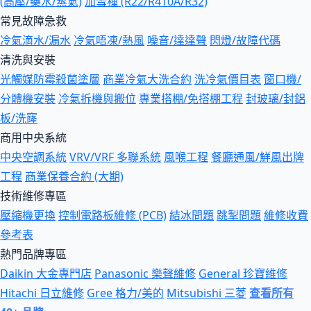
(高壓/藥水/蒸氣)
加雪種 (R22/R410A/R32)
常見故障急救
冷氣滴水/漏水
冷氣唔凍/熱風
噪音/達達聲
閃燈/故障代碼
清洗與安裝
光觸媒防霉殺菌塗層
商業冷氣大洗合約
洗冷氣價目表
窗口機/
分體機安裝
冷氣拆機與搬位
專業搭棚/免搭棚工程
封玻璃/封鋁
板/洗窿
商用中央系統
中央空調系統
VRV/VRF 多聯系統
風喉工程
餐廳通風/鮮風出牌
工程
商業保養合約 (大期)
技術維修專區
壓縮機更換
控制電路板維修 (PCB)
結冰問題
跳掣問題
維修收費
參考表
熱門品牌專區
Daikin 大金專門店
Panasonic 樂聲維修
General 珍寶維修
Hitachi 日立維修
Gree 格力/美的
Mitsubishi 三菱
查看所有