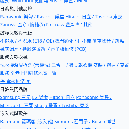
驅式)
Whirlpool 惠而浦
Bosch 博世 / Miele
日系與其他品牌
Panasonic 樂聲 / Rasonic 樂信
Hitachi 日立 / Toshiba 東芝
Zanussi 金章 (換軸承)
Fortress 豐澤牌 / 其他
故障急救與代碼
不排水 / 不脫水 (E18 / OE)
機門鎖死 / 打不開
嚴重噪音 / 跳舞
機底漏水 / 換膠邊
跳掣 / 電子板維修 (PCB)
服務與乾衣機
洗衣機深層拆洗 (吉機洗)
二合一 / 獨立乾衣機
安裝 / 搬運 / 棄置
服務
全港上門維修地區一覽
🌦
雪櫃維修
▼
日韓熱門品牌
Samsung 三星
LG 樂金
Hitachi 日立
Panasonic 樂聲 /
Mitsubishi 三菱
Sharp 聲寶 / Toshiba 東芝
嵌入式與歐美
Baumatic 寶瑪客 (嵌入式)
Siemens 西門子 / Bosch 博世