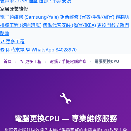
裝電掣 / USB 插座
燈飾 / 吊扇安裝
家居硬裝維修
電子鎖維修 (Samsung/Yale)
鋁窗維修 (窗鉸/手掣/驗窗)
鑽牆與
掛牆工程 (避開暗喉)
傢俬代客安裝 (淘寶/IKEA)
更換門鉸 / 趟門
路軌
🔎 更多工程
☎ 即時來電
💬 WhatsApp 84028970
首頁
›
🔧 更多工程
›
電腦 / 手提電腦維修
›
電腦更換CPU
🔧
電腦更換CPU — 專業維修服務
想幫老電腦升級效能？本篇提供最完整的電腦更換CPU教學！從