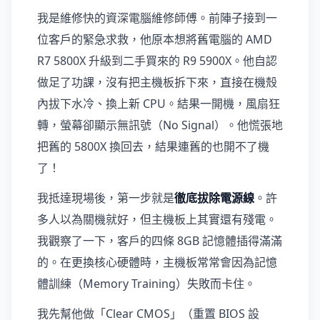
我是維修快的資深電腦維修師傅。前陣子接到一
位客戶的緊急求救，他原本想將舊電腦的 AMD
R7 5800X 升級到二手買來的 R9 5900X。他自認
做足了功課，沒有把主機板拆下來，直接在機殼
內拔下水冷、換上新 CPU。結果一開機，風扇狂
轉，螢幕卻顯示無訊號（No Signal）。他慌張地
把舊的 5800X 換回去，結果連舊的也開不了機
了！
我抵達現場後，第一步就是
徹底拔除電源線
。許
多人以為關機就好，但主機板上其實還有殘電。
我觀察了一下，客戶的四條 8GB 記憶體插得滿滿
的。在更換核心硬體時，主機板常常會因為記憶
體訓練（Memory Training）失敗而卡住。
我先幫他做「Clear CMOS」（重置 BIOS 設