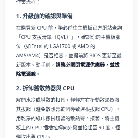
作業流程：
1. 升級前的確認與準備
在購買新 CPU 前，務必前往主機板官方網站查詢
「CPU 支援清單（QVL）」，確認你的主機板腳
位（如 Intel 的 LGA1700 或 AMD 的
AM5/AM4）是否相容，並提前將 BIOS 更新至最
新版本。動手前，
請務必關閉電源供應器，並拔
除電源線
。
2. 拆卸舊散熱器與 CPU
解開水冷或塔散的扣具，輕輕左右扭動散熱器將
其拔起（避免散熱膏乾涸導致連根拔起 CPU）。
用乾淨的紙巾擦拭殘留的散熱膏。接著，將主機
板上的 CPU 插槽拉桿向外撥並抬起至 90 度，輕
輕取出舊 CPU。