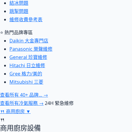
結冰問題
跳掣問題
維修收費參考表
⭐ 熱門品牌專區
Daikin 大金專門店
Panasonic 樂聲維修
General 珍寶維修
Hitachi 日立維修
Gree 格力/美的
Mitsubishi 三菱
查看所有 40+ 品牌... →
查看所有冷氣服務 →
24H 緊急維修
🍴
商用廚房
▼
🍴
商用廚房設備