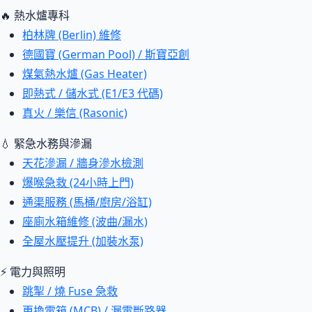
🔥 熱水爐專科
柏林牌 (Berlin) 維修
德國寶 (German Pool) / 斯寶亞創
煤氣熱水爐 (Gas Heater)
即熱式 / 儲水式 (E1/E3 代碼)
真火 / 樂信 (Rasonic)
💧 緊急水務與滲漏
天花滲漏 / 牆身滲水檢測
爆喉急救 (24小時上門)
通渠服務 (馬桶/廚房/浴缸)
座廁水箱維修 (波曲/漏水)
全屋水壓提升 (加裝水泵)
⚡ 電力與照明
跳掣 / 燒 Fuse 急救
更換電箱 (MCB) / 漏電斷路器