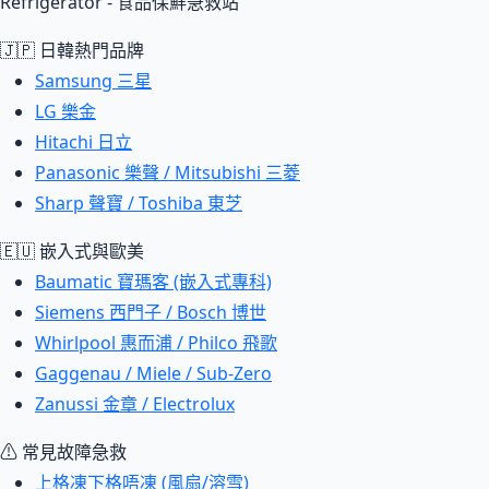
Refrigerator - 食品保鮮急救站
🇯🇵 日韓熱門品牌
Samsung 三星
LG 樂金
Hitachi 日立
Panasonic 樂聲 / Mitsubishi 三菱
Sharp 聲寶 / Toshiba 東芝
🇪🇺 嵌入式與歐美
Baumatic 寶瑪客 (嵌入式專科)
Siemens 西門子 / Bosch 博世
Whirlpool 惠而浦 / Philco 飛歌
Gaggenau / Miele / Sub-Zero
Zanussi 金章 / Electrolux
⚠ 常見故障急救
上格凍下格唔凍 (風扇/溶雪)