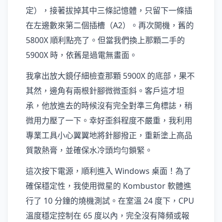
定），接著拔掉其中三條記憶體，只留下一條插
在左邊數來第二個插槽（A2）。再次開機，舊的
5800X 順利點亮了。但當我們換上那顆二手的
5900X 時，依舊是過電無畫面。
我拿出放大鏡仔細檢查那顆 5900X 的底部，果不
其然，邊角有兩根針腳微微歪斜。客戶這才坦
承，他放進去的時候沒有完全對準三角標誌，稍
微用力壓了一下。幸好歪斜程度不嚴重，我利用
專業工具小心翼翼地將針腳撥正，重新塗上高品
質散熱膏，並確保水冷頭均勻鎖緊。
這次按下電源，順利進入 Windows 桌面！為了
確保穩定性，我使用微星的 Kombustor 軟體進
行了 10 分鐘的燒機測試。在室溫 24 度下，CPU
溫度穩定控制在 65 度以內，完全沒有降頻或報