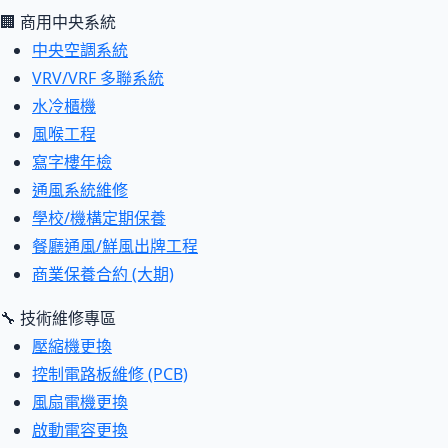
🏢 商用中央系統
中央空調系統
VRV/VRF 多聯系統
水冷櫃機
風喉工程
寫字樓年檢
通風系統維修
學校/機構定期保養
餐廳通風/鮮風出牌工程
商業保養合約 (大期)
🔧 技術維修專區
壓縮機更換
控制電路板維修 (PCB)
風扇電機更換
啟動電容更換