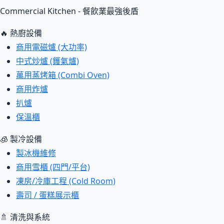
Commercial Kitchen - 餐飲業最強後盾
🔥 熱廚設備
商用電磁爐 (大功率)
中式炒爐 (鑊氣爐)
萬用蒸烤箱 (Combi Oven)
商用炸爐
扒爐
保溫櫃
🧊 製冷設備
製冰機維修
商用雪櫃 (四門/平台)
凍房/冷庫工程 (Cold Room)
壽司 / 蛋糕展示櫃
🚿 清洗與系統