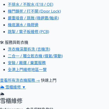
不排水 / 不脫水 (E18 / OE)
機門鎖死 / 打不開 (Door Lock)
嚴重噪音 / 跳舞 (換避震/軸承)
機底漏水 / 換膠邊
跳掣 / 電子板維修 (PCB)
🛠 服務與乾衣機
洗衣機深層拆洗 (吉機洗)
二合一 / 獨立乾衣機 (煤氣/電動)
安裝 / 搬運 / 棄置服務
全港上門維修地區一覽
查看所有洗衣機服務 →
快速上門
🌦
雪櫃維修
▼
🌦
雪櫃維修