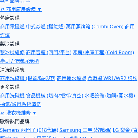
40+ 品牌... →
🍴
商用廚房設備
▼
熱廚設備
商用電磁爐
中式炒爐 (鑊氣爐)
萬用蒸烤箱 (Combi Oven)
商用
炸爐
製冷設備
製冰機維修
商用雪櫃 (四門/平台)
凍房/冷庫工程 (Cold Room)
壽司 / 蛋糕展示櫃
清洗與系統
商用洗碗機 (揭蓋/輸送帶)
商用運水煙罩
食環署 WR1/WR2 諮詢
更多設備
商用洗碗機
食品機械 (切肉/攪拌/真空)
水吧設備 (咖啡/開水機)
抽氣/通風系統清洗
🧺
洗衣機維修
▼
歐韓熱門品牌
Siemens 西門子 (E18代碼)
Samsung 三星 (故障碼)
LG 樂金 (直