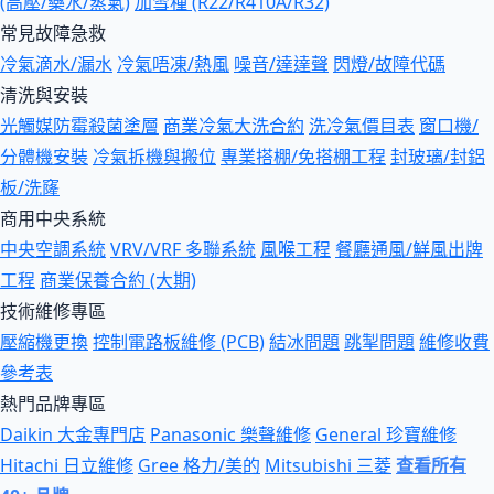
(高壓/藥水/蒸氣)
加雪種 (R22/R410A/R32)
常見故障急救
冷氣滴水/漏水
冷氣唔凍/熱風
噪音/達達聲
閃燈/故障代碼
清洗與安裝
光觸媒防霉殺菌塗層
商業冷氣大洗合約
洗冷氣價目表
窗口機/
分體機安裝
冷氣拆機與搬位
專業搭棚/免搭棚工程
封玻璃/封鋁
板/洗窿
商用中央系統
中央空調系統
VRV/VRF 多聯系統
風喉工程
餐廳通風/鮮風出牌
工程
商業保養合約 (大期)
技術維修專區
壓縮機更換
控制電路板維修 (PCB)
結冰問題
跳掣問題
維修收費
參考表
熱門品牌專區
Daikin 大金專門店
Panasonic 樂聲維修
General 珍寶維修
Hitachi 日立維修
Gree 格力/美的
Mitsubishi 三菱
查看所有