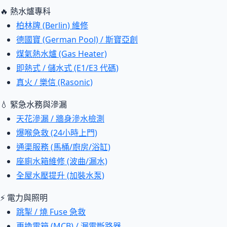
🔥 熱水爐專科
柏林牌 (Berlin) 維修
德國寶 (German Pool) / 斯寶亞創
煤氣熱水爐 (Gas Heater)
即熱式 / 儲水式 (E1/E3 代碼)
真火 / 樂信 (Rasonic)
💧 緊急水務與滲漏
天花滲漏 / 牆身滲水檢測
爆喉急救 (24小時上門)
通渠服務 (馬桶/廚房/浴缸)
座廁水箱維修 (波曲/漏水)
全屋水壓提升 (加裝水泵)
⚡ 電力與照明
跳掣 / 燒 Fuse 急救
更換電箱 (MCB) / 漏電斷路器