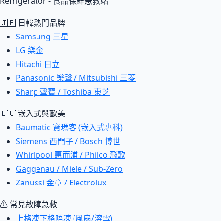
Refrigerator - 食品保鮮急救站
🇯🇵 日韓熱門品牌
Samsung 三星
LG 樂金
Hitachi 日立
Panasonic 樂聲 / Mitsubishi 三菱
Sharp 聲寶 / Toshiba 東芝
🇪🇺 嵌入式與歐美
Baumatic 寶瑪客 (嵌入式專科)
Siemens 西門子 / Bosch 博世
Whirlpool 惠而浦 / Philco 飛歌
Gaggenau / Miele / Sub-Zero
Zanussi 金章 / Electrolux
⚠ 常見故障急救
上格凍下格唔凍 (風扇/溶雪)