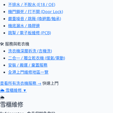
不排水 / 不脫水 (E18 / OE)
機門鎖死 / 打不開 (Door Lock)
嚴重噪音 / 跳舞 (換避震/軸承)
機底漏水 / 換膠邊
跳掣 / 電子板維修 (PCB)
🛠 服務與乾衣機
洗衣機深層拆洗 (吉機洗)
二合一 / 獨立乾衣機 (煤氣/電動)
安裝 / 搬運 / 棄置服務
全港上門維修地區一覽
查看所有洗衣機服務 →
快速上門
🌦
雪櫃維修
▼
🌦
雪櫃維修