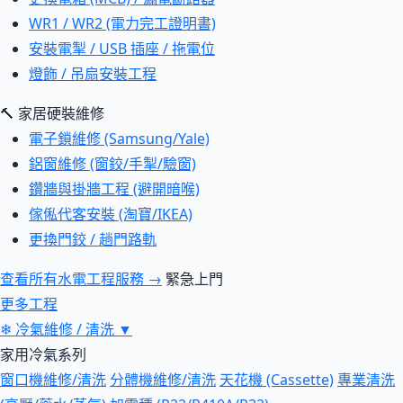
WR1 / WR2 (電力完工證明書)
安裝電掣 / USB 插座 / 拖電位
燈飾 / 吊扇安裝工程
🔨 家居硬裝維修
電子鎖維修 (Samsung/Yale)
鋁窗維修 (窗鉸/手掣/驗窗)
鑽牆與掛牆工程 (避開暗喉)
傢俬代客安裝 (淘寶/IKEA)
更換門鉸 / 趟門路軌
查看所有水電工程服務 →
緊急上門
更多工程
❄
冷氣維修 / 清洗
▼
家用冷氣系列
窗口機維修/清洗
分體機維修/清洗
天花機 (Cassette)
專業清洗