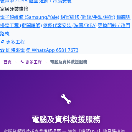
裝電掣 / USB 插座
燈飾 / 吊扇安裝
家居硬裝維修
電子鎖維修 (Samsung/Yale)
鋁窗維修 (窗鉸/手掣/驗窗)
鑽牆與
掛牆工程 (避開暗喉)
傢俬代客安裝 (淘寶/IKEA)
更換門鉸 / 趟門
路軌
🔎 更多工程
☎ 即時來電
💬 WhatsApp 6581 7673
首頁
›
🔧 更多工程
›
電腦及資料救援服務
🔧
電腦及資料救援服務
電腦及資料救援專業維修指南 — 涵蓋【維修USB】隨身碟損壞…