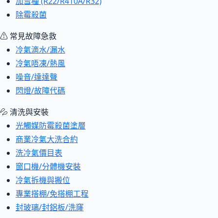
加雪種 (R22/R410A/R32)
除霉殺菌
⚠ 常見故障急救
冷氣滴水/漏水
冷氣唔凍/熱風
噪音/達達聲
閃燈/故障代碼
💦 清洗與安裝
光觸媒防霉殺菌塗層
商業冷氣大洗合約
洗冷氣價目表
窗口機/分體機安裝
冷氣拆機與搬位
專業搭棚/免搭棚工程
封玻璃/封鋁板/洗窿