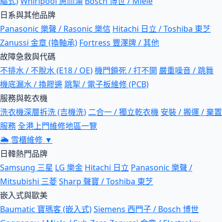
驅式)
Whirlpool 惠而浦
Bosch 博世 / Miele
日系與其他品牌
Panasonic 樂聲 / Rasonic 樂信
Hitachi 日立 / Toshiba 東芝
Zanussi 金章 (換軸承)
Fortress 豐澤牌 / 其他
故障急救與代碼
不排水 / 不脫水 (E18 / OE)
機門鎖死 / 打不開
嚴重噪音 / 跳舞
機底漏水 / 換膠邊
跳掣 / 電子板維修 (PCB)
服務與乾衣機
洗衣機深層拆洗 (吉機洗)
二合一 / 獨立乾衣機
安裝 / 搬運 / 棄置
服務
全港上門維修地區一覽
🌦
雪櫃維修
▼
日韓熱門品牌
Samsung 三星
LG 樂金
Hitachi 日立
Panasonic 樂聲 /
Mitsubishi 三菱
Sharp 聲寶 / Toshiba 東芝
嵌入式與歐美
Baumatic 寶瑪客 (嵌入式)
Siemens 西門子 / Bosch 博世