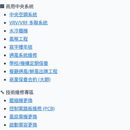
🏢 商用中央系統
中央空調系統
VRV/VRF 多聯系統
水冷櫃機
風喉工程
寫字樓年檢
通風系統維修
學校/機構定期保養
餐廳通風/鮮風出牌工程
商業保養合約 (大期)
🔧 技術維修專區
壓縮機更換
控制電路板維修 (PCB)
風扇電機更換
啟動電容更換