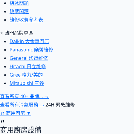
結冰問題
跳掣問題
維修收費參考表
⭐ 熱門品牌專區
Daikin 大金專門店
Panasonic 樂聲維修
General 珍寶維修
Hitachi 日立維修
Gree 格力/美的
Mitsubishi 三菱
查看所有 40+ 品牌... →
查看所有冷氣服務 →
24H 緊急維修
🍴
商用廚房
▼
🍴
商用廚房設備