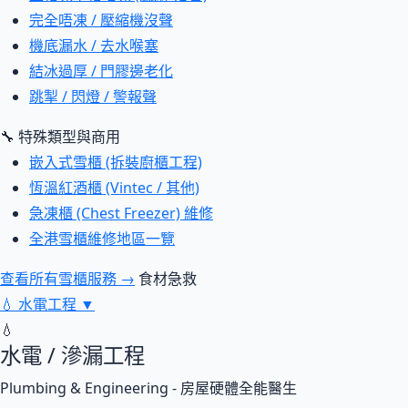
完全唔凍 / 壓縮機沒聲
機底漏水 / 去水喉塞
結冰過厚 / 門膠邊老化
跳掣 / 閃燈 / 警報聲
🔧 特殊類型與商用
嵌入式雪櫃 (拆裝廚櫃工程)
恆溫紅酒櫃 (Vintec / 其他)
急凍櫃 (Chest Freezer) 維修
全港雪櫃維修地區一覽
查看所有雪櫃服務 →
食材急救
💧
水電工程
▼
💧
水電 / 滲漏工程
Plumbing & Engineering - 房屋硬體全能醫生