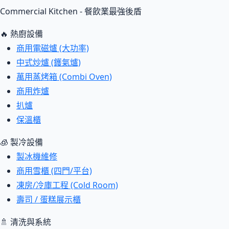
Commercial Kitchen - 餐飲業最強後盾
🔥 熱廚設備
商用電磁爐 (大功率)
中式炒爐 (鑊氣爐)
萬用蒸烤箱 (Combi Oven)
商用炸爐
扒爐
保溫櫃
🧊 製冷設備
製冰機維修
商用雪櫃 (四門/平台)
凍房/冷庫工程 (Cold Room)
壽司 / 蛋糕展示櫃
🚿 清洗與系統