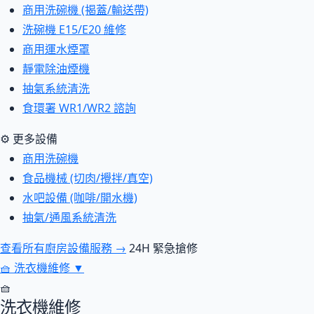
商用洗碗機 (揭蓋/輸送帶)
洗碗機 E15/E20 維修
商用運水煙罩
靜電除油煙機
抽氣系統清洗
食環署 WR1/WR2 諮詢
⚙ 更多設備
商用洗碗機
食品機械 (切肉/攪拌/真空)
水吧設備 (咖啡/開水機)
抽氣/通風系統清洗
查看所有廚房設備服務 →
24H 緊急搶修
🧺
洗衣機維修
▼
🧺
洗衣機維修