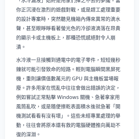
「水冷漏液」始終是用家們揮之不去的夢魘。當
你正沉浸在激烈的遊戲對戰，或是趕工處理重要
的設計專案時，突然聽見機箱內傳來異常的滴水
聲，甚至眼睜睜看著螢光色的冷卻液滴落在昂貴
的顯示卡或主機板上，那種恐慌感絕對令人崩
潰。
水冷液一旦接觸到通電中的電子零件，短短幾秒
鐘就可能引發致命的短路。輕則電腦瞬間黑屏死
機，重則讓價值數萬元的 GPU 與主機板當場報
廢。許多用家在慌亂中往往會做出錯誤的決定，
例如嘗試正常點擊 Windows 關機、急著拿家用
風筒亂吹，或是隨便擦乾表面積水後就急著「開
機測試看看有沒有壞」。這些未經專業處理的舉
動，往往會將原本還有救的電腦硬體推向萬劫不
復的深淵。