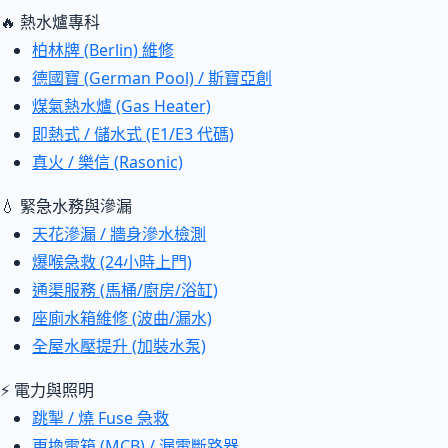
🔥 熱水爐專科
柏林牌 (Berlin) 維修
德國寶 (German Pool) / 斯寶亞創
煤氣熱水爐 (Gas Heater)
即熱式 / 儲水式 (E1/E3 代碼)
真火 / 樂信 (Rasonic)
💧 緊急水務與滲漏
天花滲漏 / 牆身滲水檢測
爆喉急救 (24小時上門)
通渠服務 (馬桶/廚房/浴缸)
座廁水箱維修 (波曲/漏水)
全屋水壓提升 (加裝水泵)
⚡ 電力與照明
跳掣 / 燒 Fuse 急救
更換電箱 (MCB) / 漏電斷路器