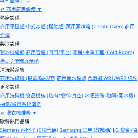
40+ 品牌... →
🍴
商用廚房設備
▼
熱廚設備
商用電磁爐
中式炒爐 (鑊氣爐)
萬用蒸烤箱 (Combi Oven)
商用
炸爐
製冷設備
製冰機維修
商用雪櫃 (四門/平台)
凍房/冷庫工程 (Cold Room)
壽司 / 蛋糕展示櫃
清洗與系統
商用洗碗機 (揭蓋/輸送帶)
商用運水煙罩
食環署 WR1/WR2 諮詢
更多設備
商用洗碗機
食品機械 (切肉/攪拌/真空)
水吧設備 (咖啡/開水機)
抽氣/通風系統清洗
🧺
洗衣機維修
▼
歐韓熱門品牌
Siemens 西門子 (E18代碼)
Samsung 三星 (故障碼)
LG 樂金 (直