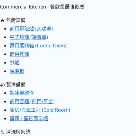
Commercial Kitchen - 餐飲業最強後盾
🔥 熱廚設備
商用電磁爐 (大功率)
中式炒爐 (鑊氣爐)
萬用蒸烤箱 (Combi Oven)
商用炸爐
扒爐
保溫櫃
🧊 製冷設備
製冰機維修
商用雪櫃 (四門/平台)
凍房/冷庫工程 (Cold Room)
壽司 / 蛋糕展示櫃
🚿 清洗與系統