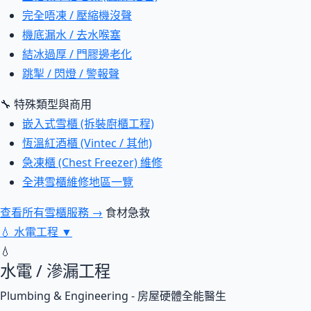
完全唔凍 / 壓縮機沒聲
機底漏水 / 去水喉塞
結冰過厚 / 門膠邊老化
跳掣 / 閃燈 / 警報聲
🔧 特殊類型與商用
嵌入式雪櫃 (拆裝廚櫃工程)
恆溫紅酒櫃 (Vintec / 其他)
急凍櫃 (Chest Freezer) 維修
全港雪櫃維修地區一覽
查看所有雪櫃服務 →
食材急救
💧
水電工程
▼
💧
水電 / 滲漏工程
Plumbing & Engineering - 房屋硬體全能醫生