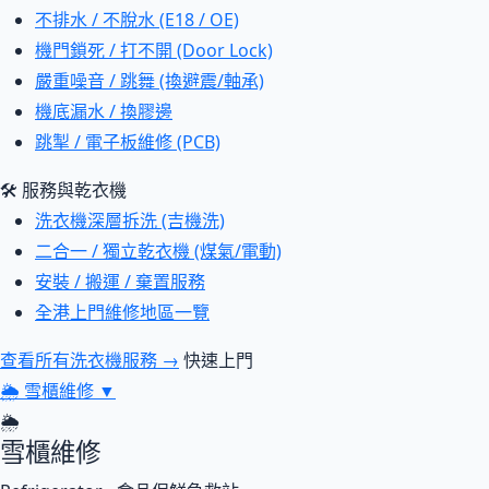
不排水 / 不脫水 (E18 / OE)
機門鎖死 / 打不開 (Door Lock)
嚴重噪音 / 跳舞 (換避震/軸承)
機底漏水 / 換膠邊
跳掣 / 電子板維修 (PCB)
🛠 服務與乾衣機
洗衣機深層拆洗 (吉機洗)
二合一 / 獨立乾衣機 (煤氣/電動)
安裝 / 搬運 / 棄置服務
全港上門維修地區一覽
查看所有洗衣機服務 →
快速上門
🌦
雪櫃維修
▼
🌦
雪櫃維修