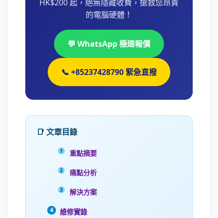
HK$200 起，絕無隱藏收費，搶救您昂貴
的電腦硬體！
💬 WhatsApp 極速報價
📞 +85237428790 緊急直撥
📑 文章目錄
重點摘要
痛點分析
解決方案
維修實錄