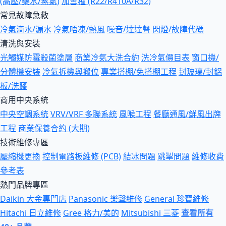
(高壓/藥水/蒸氣)
加雪種 (R22/R410A/R32)
常見故障急救
冷氣滴水/漏水
冷氣唔凍/熱風
噪音/達達聲
閃燈/故障代碼
清洗與安裝
光觸媒防霉殺菌塗層
商業冷氣大洗合約
洗冷氣價目表
窗口機/
分體機安裝
冷氣拆機與搬位
專業搭棚/免搭棚工程
封玻璃/封鋁
板/洗窿
商用中央系統
中央空調系統
VRV/VRF 多聯系統
風喉工程
餐廳通風/鮮風出牌
工程
商業保養合約 (大期)
技術維修專區
壓縮機更換
控制電路板維修 (PCB)
結冰問題
跳掣問題
維修收費
參考表
熱門品牌專區
Daikin 大金專門店
Panasonic 樂聲維修
General 珍寶維修
Hitachi 日立維修
Gree 格力/美的
Mitsubishi 三菱
查看所有