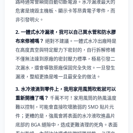
路時通常會瞬間自動切斷電源。水冷漏液最大的
危害是燒毀主機板、顯示卡等昂貴電子零件，而
非引發明火。
2. 一體式水冷漏液，我可以自己買水管和防水膠
布來修補嗎？
絕對不建議。一體式水冷出廠時是
在高度真空與特定壓力下密封的，自行拆解修補
不僅無法達到原廠的密封壓力標準，極易引發二
次漏水，還會導致原廠保固完全失效。一旦發生
漏液，整組更換是唯一且最安全的做法。
3. 水冷液滴到零件上，我用家用風筒吹乾就可以
重新開機了嗎？
千萬不可！家用風筒的熱風溫度
難以控制，可能會直接吹壞脆弱的 SMD 貼片元
件；更糟的是，強風會將表面的水冷液吹進晶片
底部的 BGA 縫隙中，造成更難清理的死角。表面