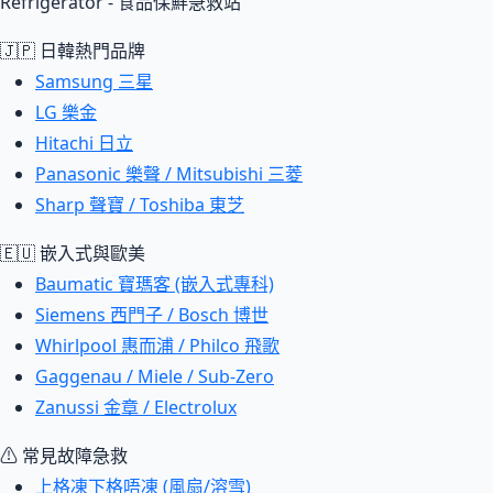
Refrigerator - 食品保鮮急救站
🇯🇵 日韓熱門品牌
Samsung 三星
LG 樂金
Hitachi 日立
Panasonic 樂聲 / Mitsubishi 三菱
Sharp 聲寶 / Toshiba 東芝
🇪🇺 嵌入式與歐美
Baumatic 寶瑪客 (嵌入式專科)
Siemens 西門子 / Bosch 博世
Whirlpool 惠而浦 / Philco 飛歌
Gaggenau / Miele / Sub-Zero
Zanussi 金章 / Electrolux
⚠ 常見故障急救
上格凍下格唔凍 (風扇/溶雪)