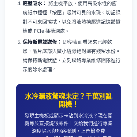
輕壓吸水：
將主機平放，使用高吸水性的廚
房紙巾輕輕「按壓」吸附可見的水珠。切記絕
對不可來回擦拭，以免將液體擠壓進記憶體插
槽或 PCIe 插槽深處。
保持斷電並送修：
即使表面看起來已經乾
燥，晶片底部與微小縫隙絕對還有殘留水份。
請保持斷電狀態，立刻聯絡專業維修團隊進行
深度除水處理。
水冷漏液驚魂未定？千萬別亂
開機！
發現主機板或顯示卡沾到水冷液？現在開
機等於直接燒毀零件！交給我們進行專業
深度除水與短路檢測，上門檢查費