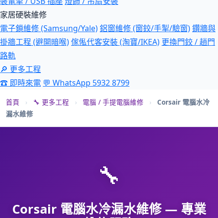
裝電掣 / USB 插座
燈飾 / 吊扇安裝
家居硬裝維修
電子鎖維修 (Samsung/Yale)
鋁窗維修 (窗鉸/手掣/驗窗)
鑽牆與
掛牆工程 (避開暗喉)
傢俬代客安裝 (淘寶/IKEA)
更換門鉸 / 趟門
路軌
🔎 更多工程
☎ 即時來電
💬 WhatsApp 5932 8799
首頁
›
🔧 更多工程
›
電腦 / 手提電腦維修
›
Corsair 電腦水冷
漏水維修
🔧
Corsair 電腦水冷漏水維修 — 專業