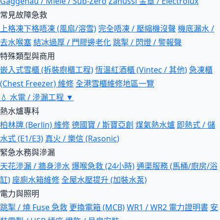
Gaggenau / Miele / Sub-Zero
Zanussi 金章 / Electrolux
常見故障急救
上格凍下格唔凍 (風扇/溶雪)
完全唔凍 / 壓縮機沒聲
機底漏水 /
去水喉塞
結冰過厚 / 門膠邊老化
跳掣 / 閃燈 / 警報聲
特殊類型與商用
嵌入式雪櫃 (拆裝廚櫃工程)
恆溫紅酒櫃 (Vintec / 其他)
急凍櫃
(Chest Freezer) 維修
全港雪櫃維修地區一覽
💧
水電 / 滲漏工程
▼
熱水爐專科
柏林牌 (Berlin) 維修
德國寶 / 斯寶亞創
煤氣熱水爐
即熱式 / 儲
水式 (E1/E3)
真火 / 樂信 (Rasonic)
緊急水務與滲漏
天花滲漏 / 牆身滲水
爆喉急救 (24小時)
通渠服務 (馬桶/廚房/浴
缸)
座廁水箱維修
全屋水壓提升 (加裝水泵)
電力與照明
跳掣 / 燒 Fuse 急救
更換電箱 (MCB)
WR1 / WR2 電力證明書
安