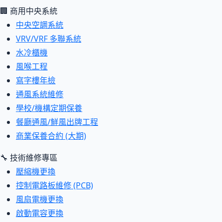
🏢 商用中央系統
中央空調系統
VRV/VRF 多聯系統
水冷櫃機
風喉工程
寫字樓年檢
通風系統維修
學校/機構定期保養
餐廳通風/鮮風出牌工程
商業保養合約 (大期)
🔧 技術維修專區
壓縮機更換
控制電路板維修 (PCB)
風扇電機更換
啟動電容更換