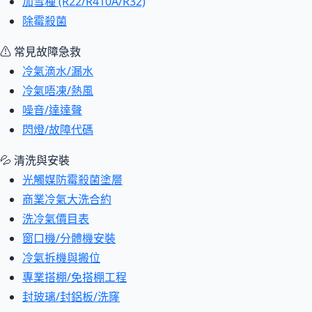
加雪種 (R22/R410A/R32)
除霉殺菌
⚠ 常見故障急救
冷氣滴水/漏水
冷氣唔凍/熱風
噪音/達達聲
閃燈/故障代碼
💦 清洗與安裝
光觸媒防霉殺菌塗層
商業冷氣大洗合約
洗冷氣價目表
窗口機/分體機安裝
冷氣拆機與搬位
專業搭棚/免搭棚工程
封玻璃/封鋁板/洗窿