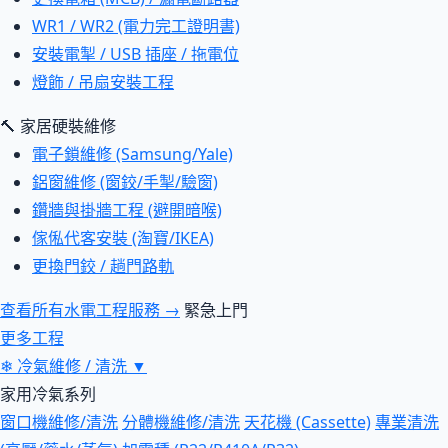
WR1 / WR2 (電力完工證明書)
安裝電掣 / USB 插座 / 拖電位
燈飾 / 吊扇安裝工程
🔨 家居硬裝維修
電子鎖維修 (Samsung/Yale)
鋁窗維修 (窗鉸/手掣/驗窗)
鑽牆與掛牆工程 (避開暗喉)
傢俬代客安裝 (淘寶/IKEA)
更換門鉸 / 趟門路軌
查看所有水電工程服務 →
緊急上門
更多工程
❄
冷氣維修 / 清洗
▼
家用冷氣系列
窗口機維修/清洗
分體機維修/清洗
天花機 (Cassette)
專業清洗