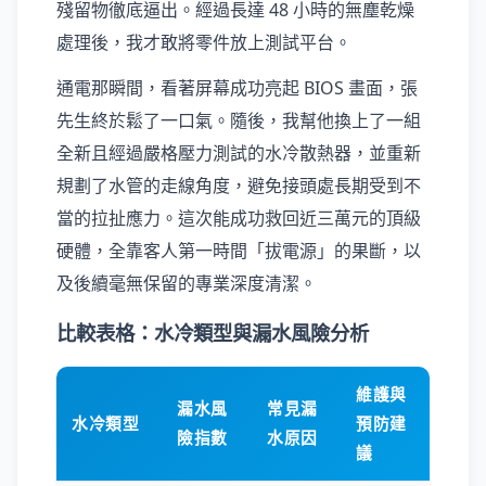
殘留物徹底逼出。經過長達 48 小時的無塵乾燥
處理後，我才敢將零件放上測試平台。
通電那瞬間，看著屏幕成功亮起 BIOS 畫面，張
先生終於鬆了一口氣。隨後，我幫他換上了一組
全新且經過嚴格壓力測試的水冷散熱器，並重新
規劃了水管的走線角度，避免接頭處長期受到不
當的拉扯應力。這次能成功救回近三萬元的頂級
硬體，全靠客人第一時間「拔電源」的果斷，以
及後續毫無保留的專業深度清潔。
比較表格：水冷類型與漏水風險分析
維護與
漏水風
常見漏
水冷類型
預防建
險指數
水原因
議