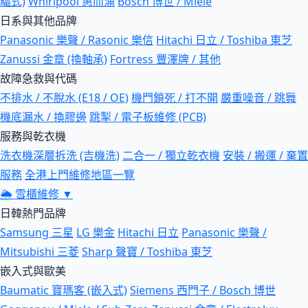
驅式)
Whirlpool 惠而浦
Bosch 博世 / Miele
日系與其他品牌
Panasonic 樂聲 / Rasonic 樂信
Hitachi 日立 / Toshiba 東芝
Zanussi 金章 (換軸承)
Fortress 豐澤牌 / 其他
故障急救與代碼
不排水 / 不脫水 (E18 / OE)
機門鎖死 / 打不開
嚴重噪音 / 跳舞
機底漏水 / 換膠邊
跳掣 / 電子板維修 (PCB)
服務與乾衣機
洗衣機深層拆洗 (吉機洗)
二合一 / 獨立乾衣機
安裝 / 搬運 / 棄置
服務
全港上門維修地區一覽
🌦
雪櫃維修
▼
日韓熱門品牌
Samsung 三星
LG 樂金
Hitachi 日立
Panasonic 樂聲 /
Mitsubishi 三菱
Sharp 聲寶 / Toshiba 東芝
嵌入式與歐美
Baumatic 寶瑪客 (嵌入式)
Siemens 西門子 / Bosch 博世