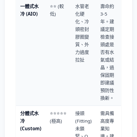
一體式水
⭐⭐ (較
水管老
壽命約
冷 (AIO)
低)
化硬
3-5
化、冷
年。建
頭密封
議定期
膠圈變
檢查接
質、外
頭處是
力過度
否有水
拉扯
氣或結
晶，過
保固期
即建議
預防性
換新。
分體式水
⭐⭐⭐⭐⭐
接頭
需具備
冷
(極高)
(Fitting)
高度專
(Custom)
未鎖
業知
緊、O
識。建