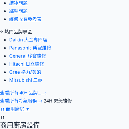
結冰問題
跳掣問題
維修收費參考表
⭐ 熱門品牌專區
Daikin 大金專門店
Panasonic 樂聲維修
General 珍寶維修
Hitachi 日立維修
Gree 格力/美的
Mitsubishi 三菱
查看所有 40+ 品牌... →
查看所有冷氣服務 →
24H 緊急維修
🍴
商用廚房
▼
🍴
商用廚房設備