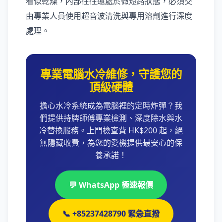
看似乾燥，內部往往還處於微短路狀態，必須交
由專業人員使用超音波清洗與專用溶劑進行深度
處理。
專業電腦水冷維修，守護您的
頂級硬體
擔心水冷系統成為電腦裡的定時炸彈？我
們提供持牌師傅專業檢測、深度除水與水
冷替換服務。上門檢查費 HK$200 起，絕
無隱藏收費，為您的愛機提供最安心的保
養承諾！
💬 WhatsApp 極速報價
📞 +85237428790 緊急直撥