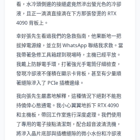
看，水冷頭側邊的接縫處竟然滲出螢光色的冷卻
液，且正一滴滴直接滴在下方那張發燙的 RTX
4090 背板上。
幸好張先生看過我們的急救指南，他果斷地一把
拔掉電源線，並立刻 WhatsApp 聯絡我求救。當
我帶著急修工具箱趕到現場時，主機已經平放。
我戴上防靜電手環，打著強光手電筒仔細檢查，
發現冷卻液不僅積在顯示卡背板，甚至有少量順
著縫隙滲入了 PCIe 插槽邊緣。
我向張先生嚴肅地解釋，這種情況下絕對不能抱
持僥倖心態通電。我小心翼翼地拆下 RTX 4090
和主機板，帶回工作室進行深度處理。我們使用
了專用的電子接點清潔劑，配合超音波清洗機，
將滲入晶片底部與插槽縫隙的微小水份和冷卻液